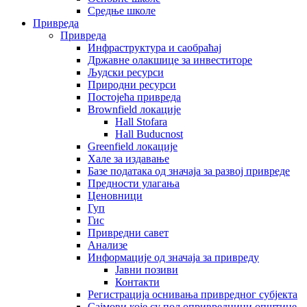
Средње школе
Привреда
Привреда
Инфраструктура и саобраћај
Државне олакшице за инвеститоре
Људски ресурси
Природни ресурси
Постојећа привреда
Brownfield локације
Hall Stofara
Hall Buducnost
Greenfield локације
Хале за издавање
Базе података од значаја за развој привреде
Предности улагања
Ценовници
Гуп
Гис
Привредни савет
Aнализе
Информације од значаја за привреду
Јавни позиви
Контакти
Регистрација оснивања привредног субјекта
Сајмови које су пољопривредници општине