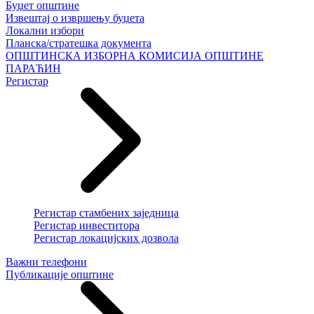
Буџет општине
Извештај о извршењу буџета
Локални избори
Планска/стратешка документа
ОПШТИНСКА ИЗБОРНА КОМИСИЈА ОПШТИНЕ
ПАРАЋИН
Регистар
Регистар стамбених заједница
Регистар инвеститора
Регистар локацијских дозвола
Важни телефони
Публикације општине