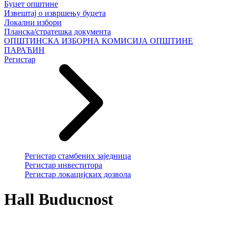
Буџет општине
Извештај о извршењу буџета
Локални избори
Планска/стратешка документа
ОПШТИНСКА ИЗБОРНА КОМИСИЈА ОПШТИНЕ
ПАРАЋИН
Регистар
Регистар стамбених заједница
Регистар инвеститора
Регистар локацијских дозвола
Hall Buducnost