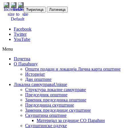
Ћирилица
Латиница
Facebook
Twitter
YouTube
Menu
Почетна
О Параћину
Општи подаци и локација
Лична карта општине
Историјат
Дан општине
Локална самоуправа
Unique
Структура локалне самоуправе
Председник општине
Заменик председника општине
Председница скупштине
Заменик председнице скупштине
Скупштина општине
Материјал за седнице СО Параћин
Скупштинске одлуке