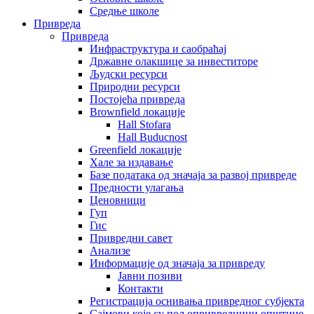
Средње школе
Привреда
Привреда
Инфраструктура и саобраћај
Државне олакшице за инвеститоре
Људски ресурси
Природни ресурси
Постојећа привреда
Brownfield локације
Hall Stofara
Hall Buducnost
Greenfield локације
Хале за издавање
Базе података од значаја за развој привреде
Предности улагања
Ценовници
Гуп
Гис
Привредни савет
Aнализе
Информације од значаја за привреду
Јавни позиви
Контакти
Регистрација оснивања привредног субјекта
Сајмови које су пољопривредници општине