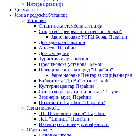
Интерна ревизија
Документи
Јавна предузећа/Установе
Установе
Општинскa стамбенa агенцијa
Спортско - рекреативни центар ''Борац''
Јавне набавке УСРЦ Борац Параћин
Дом здравља Параћин
Апотека Параћин
Дом омладине
Туристичка организација
Предшколска установа ''Бамби''
Центар за социјални рад ''Параћин''
Јавне набавке Центар за социјални рад
Библиотека ''Др Вићентије Ракић''
Културни центар Параћин
Спортско рекреативни центар ''7. Јули''
Завичајни музеј Параћин
Позориште Параћин "Параћин"
Јавна предузећа
ЈП "Пословни центар" Параћин
ЈKП "Црница" Параћин
Извештај о степену усклађености
Образовање
Основне школе