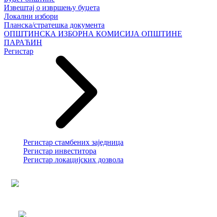
Извештај о извршењу буџета
Локални избори
Планска/стратешка документа
ОПШТИНСКА ИЗБОРНА КОМИСИЈА ОПШТИНЕ
ПАРАЋИН
Регистар
Регистар стамбених заједница
Регистар инвеститора
Регистар локацијских дозвола