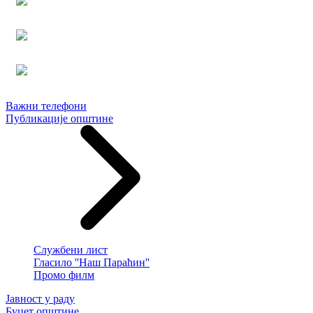
Важни телефони
Публикације општине
Службени лист
Гласило ''Наш Параћин''
Промо филм
Јавност у раду
Буџет општине