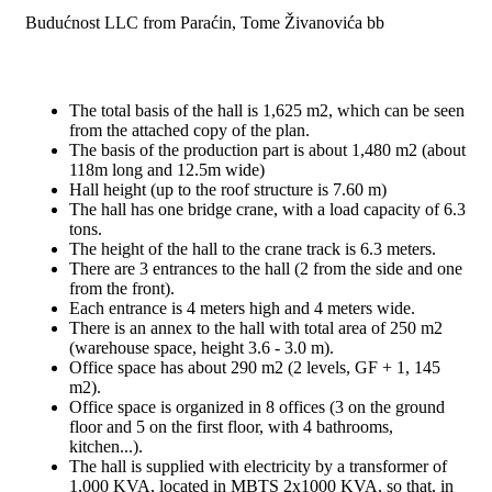
Budućnost LLC from Paraćin, Tome Živanovića bb
The total basis of the hall is 1,625 m2, which can be seen
from the attached copy of the plan.
The basis of the production part is about 1,480 m2 (about
118m long and 12.5m wide)
Hall height (up to the roof structure is 7.60 m)
The hall has one bridge crane, with a load capacity of 6.3
tons.
The height of the hall to the crane track is 6.3 meters.
There are 3 entrances to the hall (2 from the side and one
from the front).
Each entrance is 4 meters high and 4 meters wide.
There is an annex to the hall with total area of 250 m2
(warehouse space, height 3.6 - 3.0 m).
Office space has about 290 m2 (2 levels, GF + 1, 145
m2).
Office space is organized in 8 offices (3 on the ground
floor and 5 on the first floor, with 4 bathrooms,
kitchen...).
The hall is supplied with electricity by a transformer of
1,000 KVA, located in MBTS 2x1000 KVA, so that, in