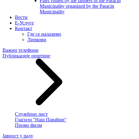
Fairs visited by the farmers of the Paracin
Municipality organized by the Paracin
Municipality
Вести
E-Услуге
Контакт
Где се налазимо
Линкови
Важни телефони
Публикације општине
Службени лист
Гласило ''Наш Параћин''
Промо филм
Јавност у раду