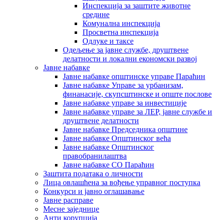
Инспекција за заштите животне
средине
Комунална инспекција
Просветна инспекција
Одлуке и таксе
Одељење за јавне службе, друштвене
делатности и локални економски развој
Јавне набавке
Јавне набавке општинске управе Параћин
Јавне набавке Управе за урбанизам,
финанасије, скупсштинске и опште послове
Јавне набавке управе за инвестиције
Јавне набавке управе за ЛЕР, јавне службе и
друштвене делатности
Јавне набавке Председника општине
Јавне набавке Општинског већа
Јавне набавке Општинског
правобранилаштва
Јавне набавке СО Параћин
Заштита података о личности
Лица овлашћена за вођење управног поступка
Конкурси и јавно оглашавање
Јавне расправе
Месне заједнице
Анти корупција