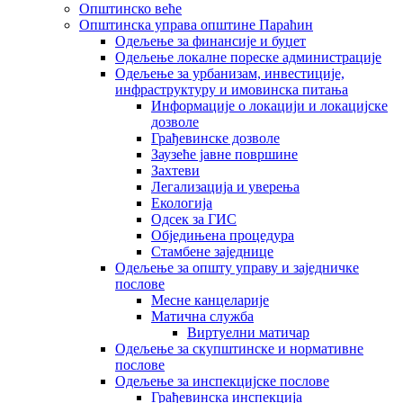
Општинско веће
Општинска управа општине Параћин
Одељење за финансије и буџет
Одељење локалне пореске администрације
Одељење за урбанизам, инвестиције,
инфраструктуру и имовинска питања
Информације о локацији и локацијске
дозволе
Грађевинске дозволе
Заузеће јавне површине
Захтеви
Легализација и уверења
Екологија
Одсек за ГИС
Обједињена процедура
Стамбене заједнице
Oдељење за општу управу и заједничке
послове
Месне канцеларије
Матична служба
Виртуелни матичар
Одељење за скупштинске и нормативне
послове
Одељење за инспекцијске послове
Грађевинска инспекција