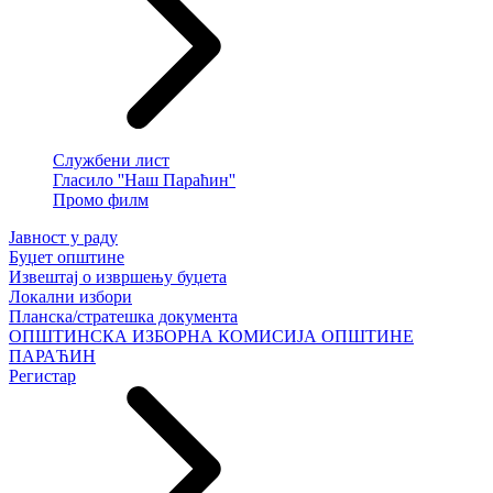
Службени лист
Гласило ''Наш Параћин''
Промо филм
Јавност у раду
Буџет општине
Извештај о извршењу буџета
Локални избори
Планска/стратешка документа
ОПШТИНСКА ИЗБОРНА КОМИСИЈА ОПШТИНЕ
ПАРАЋИН
Регистар