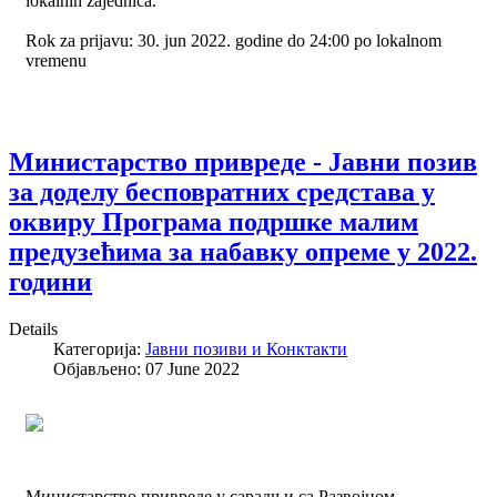
lokalnih zajednica.
Rok za prijavu: 30. jun 2022. godine do 24:00 po lokalnom
vremenu
Министарство привреде - Јавни позив
за доделу бесповратних средстава у
оквиру Програма подршке малим
предузећима за набавку опреме у 2022.
години
Details
Категорија:
Јавни позиви и Конктакти
Објављено: 07 June 2022
Министарство привреде у сарадњи са Развојном