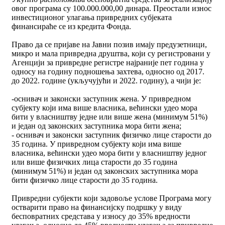
овог програма су 100.000.000,00 динара. Преостали износ
инвестиционог улагања привредних субјеката
финансираће се из кредита Фонда.
Право да се пријаве на Јавни позив имају предузетници,
микро и мала привредна друштва, који су регистровани у
Агенцији за привредне регистре најраније пет година у
односу на годину подношења захтева, односно од 2017.
до 2022. године (укључујући и 2022. годину), а чији је:
-оснивач и законски заступник жена. У привредном
субјекту који има више власника, већински удео мора
бити у власништву једне или више жена (минимум 51%)
и један од законских заступника мора бити жена;
- оснивач и законски заступник физичко лице старости до
35 година. У привредном субјекту који има више
власника, већински удео мора бити у власништву једног
или више физичких лица старости до 35 година
(минимум 51%) и један од законских заступника мора
бити физичко лице старости до 35 година.
Привредни субјекти који задовоље услове Програма могу
остварити право на финансијску подршку у виду
бесповратних средстава у износу до 35% вредности