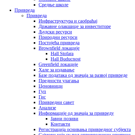
Средње школе
Привреда
Привреда
Инфраструктура и саобраћај
Државне олакшице за инвеститоре
Људски ресурси
Природни ресурси
Постојећа привреда
Brownfield локације
Hall Stofara
Hall Buducnost
Greenfield локације
Хале за издавање
Базе података од значаја за развој привреде
Предности улагања
Ценовници
Гуп
Гис
Привредни савет
Aнализе
Информације од значаја за привреду
Јавни позиви
Контакти
Регистрација оснивања привредног субјекта
Сајмови које су пољопривредници општине