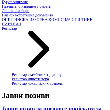
Буџет општине
Извештај о извршењу буџета
Локални избори
Планска/стратешка документа
ОПШТИНСКА ИЗБОРНА КОМИСИЈА ОПШТИНЕ
ПАРАЋИН
Регистар
Регистар стамбених заједница
Регистар инвеститора
Регистар локацијских дозвола
Јавни позиви
Јавни позив за предлоге пројеката за