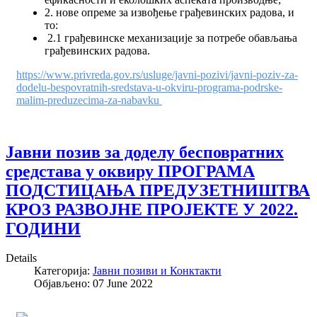
2. нове опреме за извођење грађевинских радова, и
то:
2.1 грађевинске механизације за потребе обављања
грађевинских радова.
https://www.privreda.gov.rs/usluge/javni-pozivi/javni-poziv-za-
dodelu-bespovratnih-sredstava-u-okviru-programa-podrske-
malim-preduzecima-za-nabavku
Јавни позив за доделу бесповратних
средстава у оквиру ПРОГРАМА
ПОДСТИЦАЊА ПРЕДУЗЕТНИШТВА
КРОЗ РАЗВОЈНЕ ПРОЈЕКТЕ У 2022.
ГОДИНИ
Details
Категорија:
Јавни позиви и Конктакти
Објављено: 07 June 2022