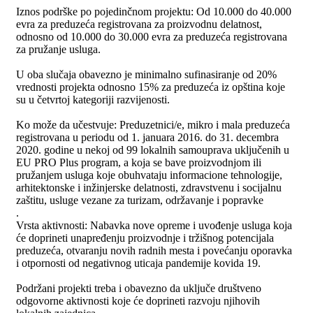
Iznos podrške po pojedinčnom projektu: Od 10.000 do 40.000
evra za preduzeća registrovana za proizvodnu delatnost,
odnosno od 10.000 do 30.000 evra za preduzeća registrovana
za pružanje usluga.
U oba slučaja obavezno je minimalno sufinasiranje od 20%
vrednosti projekta odnosno 15% za preduzeća iz opština koje
su u četvrtoj kategoriji razvijenosti.
Ko može da učestvuje: Preduzetnici/e, mikro i mala preduzeća
registrovana u periodu od 1. januara 2016. do 31. decembra
2020. godine u nekoj od 99 lokalnih samouprava uključenih u
EU PRO Plus program, a koja se bave proizvodnjom ili
pružanjem usluga koje obuhvataju informacione tehnologije,
arhitektonske i inžinjerske delatnosti, zdravstvenu i socijalnu
zaštitu, usluge vezane za turizam, održavanje i popravke
.
Vrsta aktivnosti: Nabavka nove opreme i uvođenje usluga koja
će doprineti unapređenju proizvodnje i tržišnog potencijala
preduzeća, otvaranju novih radnih mesta i povećanju oporavka
i otpornosti od negativnog uticaja pandemije kovida 19.
Podržani projekti treba i obavezno da uključe društveno
odgovorne aktivnosti koje će doprineti razvoju njihovih