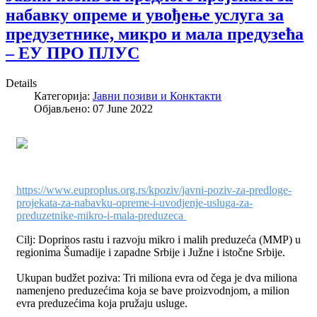
набавку опреме и увођење услуга за
предузетнике, микро и мала предузећа
– ЕУ ПРО ПЛУС
Details
Категорија:
Јавни позиви и Конктакти
Објављено: 07 June 2022
https://www.euproplus.org.rs/kpoziv/javni-poziv-za-predloge-
projekata-za-nabavku-opreme-i-uvodjenje-usluga-za-
preduzetnike-mikro-i-mala-preduzeca
Cilj: Doprinos rastu i razvoju mikro i malih preduzeća (MMP) u
regionima Šumadije i zapadne Srbije i Južne i istočne Srbije.
Ukupan budžet poziva: Tri miliona evra od čega je dva miliona
namenjeno preduzećima koja se bave proizvodnjom, a milion
evra preduzećima koja pružaju usluge.