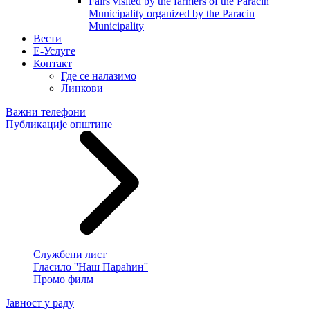
Fairs visited by the farmers of the Paracin
Municipality organized by the Paracin
Municipality
Вести
E-Услуге
Контакт
Где се налазимо
Линкови
Важни телефони
Публикације општине
Службени лист
Гласило ''Наш Параћин''
Промо филм
Јавност у раду