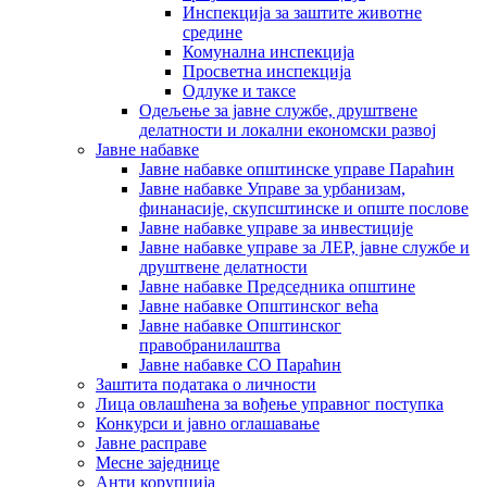
Инспекција за заштите животне
средине
Комунална инспекција
Просветна инспекција
Одлуке и таксе
Одељење за јавне службе, друштвене
делатности и локални економски развој
Јавне набавке
Јавне набавке општинске управе Параћин
Јавне набавке Управе за урбанизам,
финанасије, скупсштинске и опште послове
Јавне набавке управе за инвестиције
Јавне набавке управе за ЛЕР, јавне службе и
друштвене делатности
Јавне набавке Председника општине
Јавне набавке Општинског већа
Јавне набавке Општинског
правобранилаштва
Јавне набавке СО Параћин
Заштита података о личности
Лица овлашћена за вођење управног поступка
Конкурси и јавно оглашавање
Јавне расправе
Месне заједнице
Анти корупција