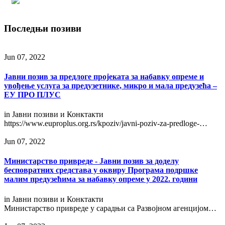
Последњи позиви
Jun 07, 2022
Јавни позив за предлоге пројеката за набавку опреме и
увођење услуга за предузетнике, микро и мала предузећа –
ЕУ ПРО ПЛУС
in
Јавни позиви и Конктакти
https://www.euproplus.org.rs/kpoziv/javni-poziv-za-predloge-…
Jun 07, 2022
Министарство привреде - Јавни позив за доделу
бесповратних средстава у оквиру Програма подршке
малим предузећима за набавку опреме у 2022. години
in
Јавни позиви и Конктакти
Министарство привреде у сарадњи са Развојном агенцијом…