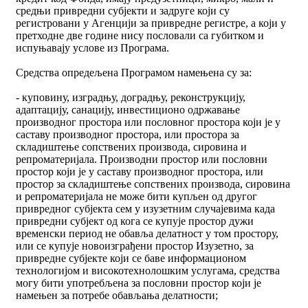
средњи привредни субјекти и задруге који су
регистровани у Агенцији за привредне регистре, а који у
претходне две године нису пословали са губитком и
испуњавају услове из Програма.
Средства опредељена Програмом намењена су за:
- куповину, изградњу, доградњу, реконструкцију,
адаптацију, санацију, инвестиционо одржавање
производног простора или пословног простора који је у
саставу производног простора, или простора за
складиштење сопствених производа, сировина и
репроматеријала. Производни простор или пословни
простор који је у саставу производног простора, или
простор за складиштење сопствених производа, сировина
и репроматеријала не може бити купљен од другог
привредног субјекта сем у изузетним случајевима када
привредни субјект од кога се купује простор дужи
временски период не обавља делатност у том простору,
или се купује новоизграђени простор Изузетно, за
привредне субјекте који се баве информационом
технологијом и високотехнолошким услугама, средства
могу бити употребљена за пословни простор који је
намењен за потребе обављања делатности;