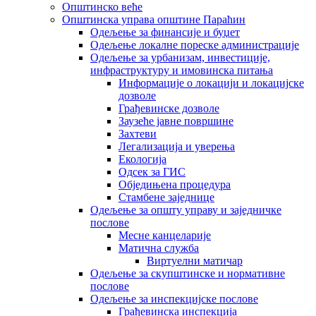
Општинско веће
Општинска управа општине Параћин
Одељење за финансије и буџет
Одељење локалне пореске администрације
Одељење за урбанизам, инвестиције,
инфраструктуру и имовинска питања
Информације о локацији и локацијске
дозволе
Грађевинске дозволе
Заузеће јавне површине
Захтеви
Легализација и уверења
Екологија
Одсек за ГИС
Обједињена процедура
Стамбене заједнице
Oдељење за општу управу и заједничке
послове
Месне канцеларије
Матична служба
Виртуелни матичар
Одељење за скупштинске и нормативне
послове
Одељење за инспекцијске послове
Грађевинска инспекција