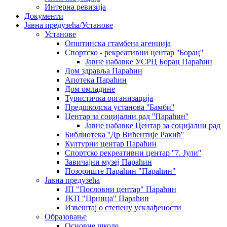
Интерна ревизија
Документи
Јавна предузећа/Установе
Установе
Општинскa стамбенa агенцијa
Спортско - рекреативни центар ''Борац''
Јавне набавке УСРЦ Борац Параћин
Дом здравља Параћин
Апотека Параћин
Дом омладине
Туристичка организација
Предшколска установа ''Бамби''
Центар за социјални рад ''Параћин''
Јавне набавке Центар за социјални рад
Библиотека ''Др Вићентије Ракић''
Културни центар Параћин
Спортско рекреативни центар ''7. Јули''
Завичајни музеј Параћин
Позориште Параћин "Параћин"
Јавна предузећа
ЈП "Пословни центар" Параћин
ЈKП "Црница" Параћин
Извештај о степену усклађености
Образовање
Основне школе