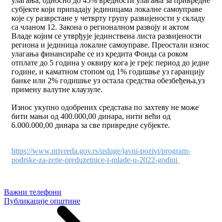
улагања, односно до 45% вредности улагања за привредне
субјекте који припадају јединицама локалне самоуправе
које су разврстане у четврту групу развијености у складу
са чланом 12. Закона о регионалном развоју и актом
Владе којим се утврђује јединствена листа развијености
региона и јединица локалне самоуправе. Преостали износ
улагања финансираће се из кредита Фонда са роком
отплате до 5 година у оквиру кога је грејс период до једне
године, и каматном стопом од 1% годишње уз гаранцију
банке или 2% годишње уз остала средства обезбеђења,уз
примену валутне клаузуле.
Износ укупно одобрених средстава по захтеву не може
бити мањи од 400.000,00 динара, нити већи од
6.000.000,00 динара за све привредне субјекте.
https://www.privreda.gov.rs/usluge/javni-pozivi/program-
podrske-za-zene-preduzetnice-i-mlade-u-2022-godini
Важни телефони
Публикације општине