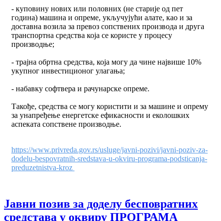
- куповину нових или половних (не старије од пет
година) машина и опреме, укључујући алате, као и за
доставна возила за превоз сопствених производа и друга
транспортна средства која се користе у процесу
производње;
- трајна обртна средства, која могу да чине највише 10%
укупног инвестиционог улагања;
- набавку софтвера и рачунарске опреме.
Такође, средства се могу користити и за машине и опрему
за унапређење енергетске ефикасности и еколошких
аспеката сопствене производње.
https://www.privreda.gov.rs/usluge/javni-pozivi/javni-poziv-za-
dodelu-bespovratnih-sredstava-u-okviru-programa-podsticanja-
preduzetnistva-kroz
Јавни позив за доделу бесповратних
средстава у оквиру ПРОГРАМА