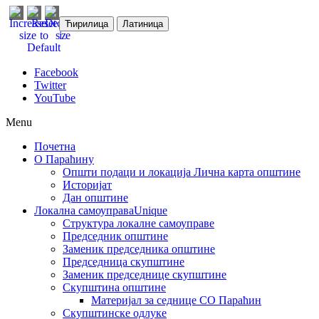
Ћирилица
Латиница
Facebook
Twitter
YouTube
Menu
Почетна
О Параћину
Општи подаци и локација
Лична карта општине
Историјат
Дан општине
Локална самоуправа
Unique
Структура локалне самоуправе
Председник општине
Заменик председника општине
Председница скупштине
Заменик председнице скупштине
Скупштина општине
Материјал за седнице СО Параћин
Скупштинске одлуке