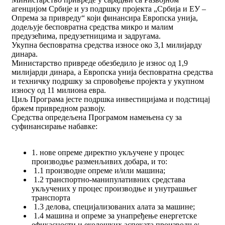
агенцијом Србије и уз подршку пројекта „Србија и ЕУ –
Опрема за привреду“ који финансира Европска унија,
додељује бесповратна средства микро и малим
предузећима, предузетницима и задругама.
Укупна бесповратна средства износе око 3,1 милијарду
динара.
Министарство привреде обезбедило је износ од 1,9
милијарди динара, а Европска унија бесповратна средства
и техничку подршку за спровођење пројекта у укупном
износу од 11 милиона евра.
Циљ Програма јесте подршка инвестицијама и подстицај
бржем привредном развоју.
Средства опредељена Програмом намењена су за
суфинансирање набавке:
1. нове опреме директно укључене у процес
производње разменљивих добара, и то:
1.1 производне опреме и/или машина;
1.2 транспортно-манипулативних средстава
укључених у процес производње и унутрашњег
транспорта
1.3 делова, специјализованих алата за машине;
1.4 машинa и опремe за унапређење енергетске
ефикасности и еколошких аспеката производње;