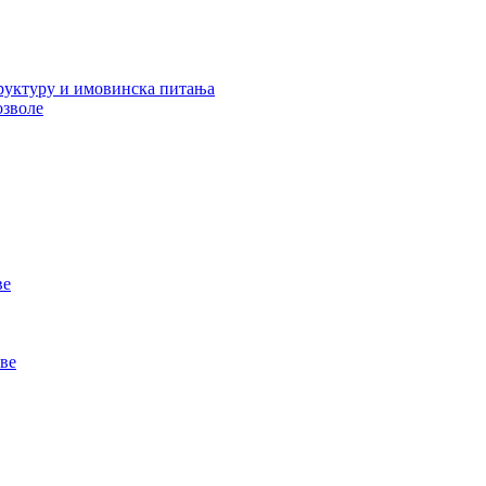
руктуру и имовинска питања
озволе
ве
ве