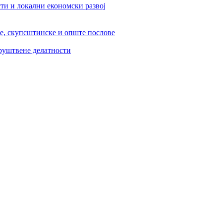
ти и локални економски развој
је, скупсштинске и опште послове
друштвене делатности