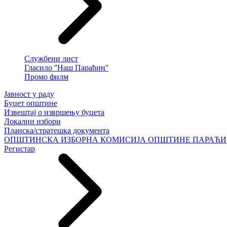
Службени лист
Гласило ''Наш Параћин''
Промо филм
Јавност у раду
Буџет општине
Извештај о извршењу буџета
Локални избори
Планска/стратешка документа
ОПШТИНСКА ИЗБОРНА КОМИСИЈА ОПШТИНЕ ПАРАЋ
Регистар