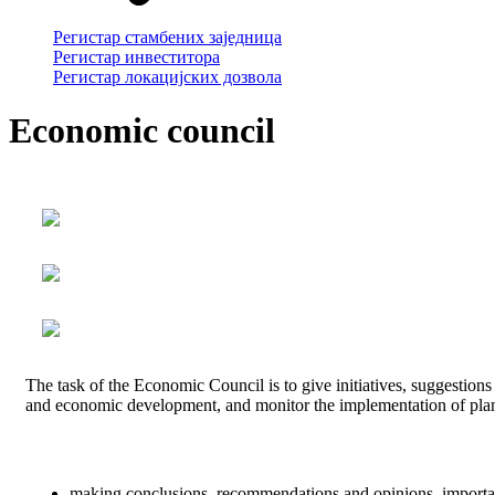
Регистар стамбених заједница
Регистар инвеститора
Регистар локацијских дозвола
Еconomic council
The task of the Economic Council is to give initiatives, suggestio
and economic development, and monitor the implementation of plan
making conclusions, recommendations and opinions, importan