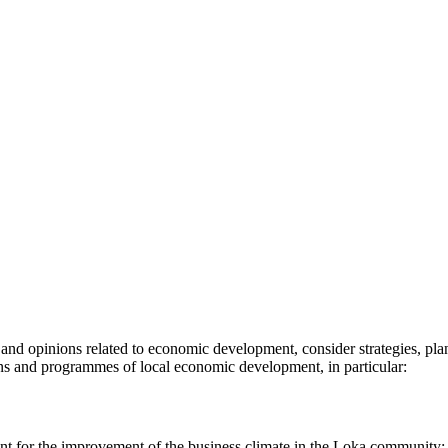
ns and opinions related to economic development, consider strategies, 
s and programmes of local economic development, in particular:
t for the improvement of the business climate in the Loka community;