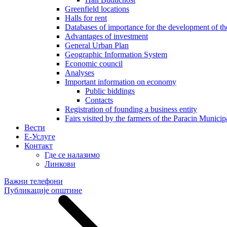
Greenfield locations
Halls for rent
Databases of importance for the development of 
Advantages of investment
General Urban Plan
Geographic Information System
Еconomic council
Analyses
Important information on economy
Public biddings
Contacts
Registration of founding a business entity
Fairs visited by the farmers of the Paracin Municip
Вести
E-Услуге
Контакт
Где се налазимо
Линкови
Важни телефони
Публикације општине