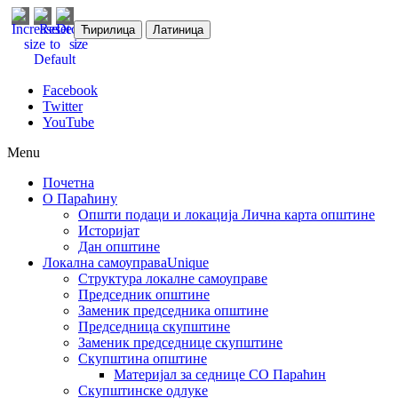
Ћирилица
Латиница
Facebook
Twitter
YouTube
Menu
Почетна
О Параћину
Општи подаци и локација
Лична карта општине
Историјат
Дан општине
Локална самоуправа
Unique
Структура локалне самоуправе
Председник општине
Заменик председника општине
Председница скупштине
Заменик председнице скупштине
Скупштина општине
Материјал за седнице СО Параћин
Скупштинске одлуке