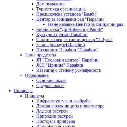
Дом омладине
Туристичка организација
Предшколска установа ''Бамби''
Центар за социјални рад ''Параћин''
Јавне набавке Центар за социјални рад
Библиотека ''Др Вићентије Ракић''
Културни центар Параћин
Спортско рекреативни центар ''7. Јули''
Завичајни музеј Параћин
Позориште Параћин "Параћин"
Јавна предузећа
ЈП "Пословни центар" Параћин
ЈKП "Црница" Параћин
Извештај о степену усклађености
Образовање
Основне школе
Средње школе
Привреда
Привреда
Инфраструктура и саобраћај
Државне олакшице за инвеститоре
Људски ресурси
Природни ресурси
Постојећа привреда
Brownfield локације