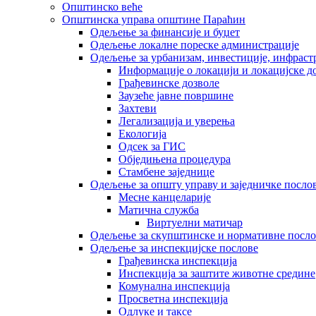
Општинско веће
Општинска управа општине Параћин
Одељење за финансије и буџет
Одељење локалне пореске администрације
Одељење за урбанизам, инвестиције, инфраст
Информације о локацији и локацијске д
Грађевинске дозволе
Заузеће јавне површине
Захтеви
Легализација и уверења
Екологија
Одсек за ГИС
Обједињена процедура
Стамбене заједнице
Oдељење за општу управу и заједничке посло
Месне канцеларије
Матична служба
Виртуелни матичар
Одељење за скупштинске и нормативне посло
Одељење за инспекцијске послове
Грађевинска инспекција
Инспекција за заштите животне средине
Комунална инспекција
Просветна инспекција
Одлуке и таксе