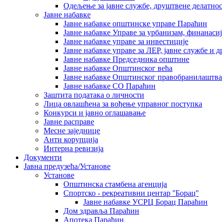
Одељење за јавне службе, друштвене делатнос
Јавне набавке
Јавне набавке општинске управе Параћин
Јавне набавке Управе за урбанизам, финанаси
Јавне набавке управе за инвестиције
Јавне набавке управе за ЛЕР, јавне службе и 
Јавне набавке Председника општине
Јавне набавке Општинског већа
Јавне набавке Општинског правобранилаштва
Јавне набавке СО Параћин
Заштита података о личности
Лица овлашћена за вођење управног поступка
Конкурси и јавно оглашавање
Јавне расправе
Месне заједнице
Анти корупција
Интерна ревизија
Документи
Јавна предузећа/Установе
Установе
Општинскa стамбенa агенцијa
Спортско - рекреативни центар ''Борац''
Јавне набавке УСРЦ Борац Параћин
Дом здравља Параћин
Апотека Параћин