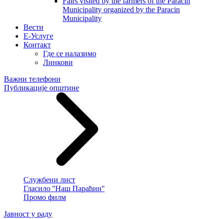
Fairs visited by the farmers of the Paracin
Municipality organized by the Paracin
Municipality
Вести
E-Услуге
Контакт
Где се налазимо
Линкови
Важни телефони
Публикације општине
Службени лист
Гласило ''Наш Параћин''
Промо филм
Јавност у раду