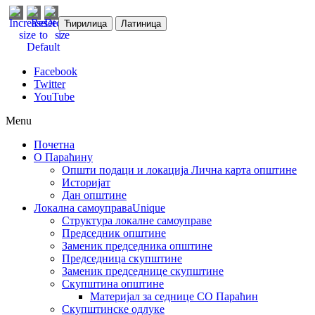
Ћирилица
Латиница
Facebook
Twitter
YouTube
Menu
Почетна
О Параћину
Општи подаци и локација
Лична карта општине
Историјат
Дан општине
Локална самоуправа
Unique
Структура локалне самоуправе
Председник општине
Заменик председника општине
Председница скупштине
Заменик председнице скупштине
Скупштина општине
Материјал за седнице СО Параћин
Скупштинске одлуке