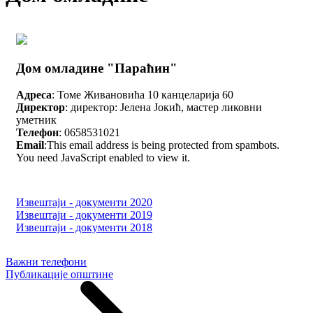
Дом омладине "Параћин"
Адреса
: Томе Живановића 10 канцеларија 60
Директор
: директор: Јелена Јокић, мастер ликовни
уметник
Телефон
: 0658531021
Email
:
This email address is being protected from spambots.
You need JavaScript enabled to view it.
Извештаји - документи 2020
Извештаји - документи 2019
Извештаји - документи 2018
Важни телефони
Публикације општине