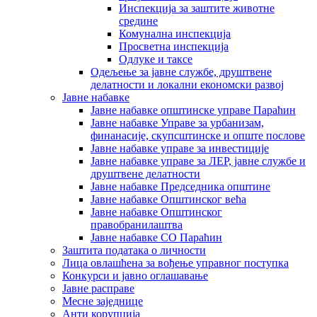
Инспекција за заштите животне
средине
Комунална инспекција
Просветна инспекција
Одлуке и таксе
Одељење за јавне службе, друштвене
делатности и локални економски развој
Јавне набавке
Јавне набавке општинске управе Параћин
Јавне набавке Управе за урбанизам,
финанасије, скупсштинске и опште послове
Јавне набавке управе за инвестиције
Јавне набавке управе за ЛЕР, јавне службе и
друштвене делатности
Јавне набавке Председника општине
Јавне набавке Општинског већа
Јавне набавке Општинског
правобранилаштва
Јавне набавке СО Параћин
Заштита података о личности
Лица овлашћена за вођење управног поступка
Конкурси и јавно оглашавање
Јавне расправе
Месне заједнице
Анти корупција