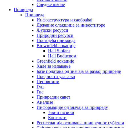
Средње школе
Привреда
Привреда
Инфраструктура и саобраћај
Државне олакшице за инвеститоре
Људски ресурси
Природни ресурси
Постојећа привреда
Brownfield локације
Hall Stofara
Hall Buducnost
Greenfield локације
Хале за издавање
Базе података од значаја за развој привреде
Предности улагања
Ценовници
Гуп
Гис
Привредни савет
Aнализе
Информације од значаја за привреду
Јавни позиви
Контакти
Регистрација оснивања привредног субјекта
Сајмови које су пољопривредници општине