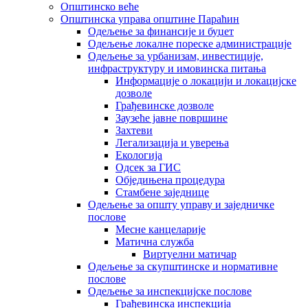
Општинско веће
Општинска управа општине Параћин
Одељење за финансије и буџет
Одељење локалне пореске администрације
Одељење за урбанизам, инвестиције,
инфраструктуру и имовинска питања
Информације о локацији и локацијске
дозволе
Грађевинске дозволе
Заузеће јавне површине
Захтеви
Легализација и уверења
Екологија
Одсек за ГИС
Обједињена процедура
Стамбене заједнице
Oдељење за општу управу и заједничке
послове
Месне канцеларије
Матична служба
Виртуелни матичар
Одељење за скупштинске и нормативне
послове
Одељење за инспекцијске послове
Грађевинска инспекција