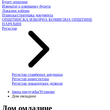
Буџет општине
Извештај о извршењу буџета
Локални избори
Планска/стратешка документа
ОПШТИНСКА ИЗБОРНА КОМИСИЈА ОПШТИНЕ
ПАРАЋИН
Регистар
Регистар стамбених заједница
Регистар инвеститора
Регистар локацијских дозвола
Јавна предузећа/Установе
Дом омладине
Дом омладине