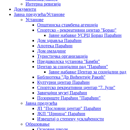
Интерна ревизија
Документи
Јавна предузећа/Установе
Установе
Општинскa стамбенa агенцијa
Спортско - рекреативни центар ''Борац''
Јавне набавке УСРЦ Борац Параћин
Дом здравља Параћин
Апотека Параћин
Дом омладине
Туристичка организација
Предшколска установа ''Бамби''
Центар за социјални рад ''Параћин''
Јавне набавке Центар за социјални рад
Библиотека ''Др Вићентије Ракић''
Културни центар Параћин
Спортско рекреативни центар ''7. Јули''
Завичајни музеј Параћин
Позориште Параћин "Параћин"
Јавна предузећа
ЈП "Пословни центар" Параћин
ЈKП "Црница" Параћин
Извештај о степену усклађености
Образовање
Основне школе