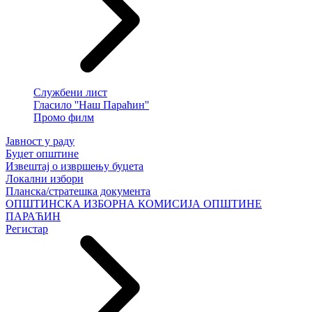
Службени лист
Гласило ''Наш Параћин''
Промо филм
Јавност у раду
Буџет општине
Извештај о извршењу буџета
Локални избори
Планска/стратешка документа
ОПШТИНСКА ИЗБОРНА КОМИСИЈА ОПШТИНЕ
ПАРАЋИН
Регистар