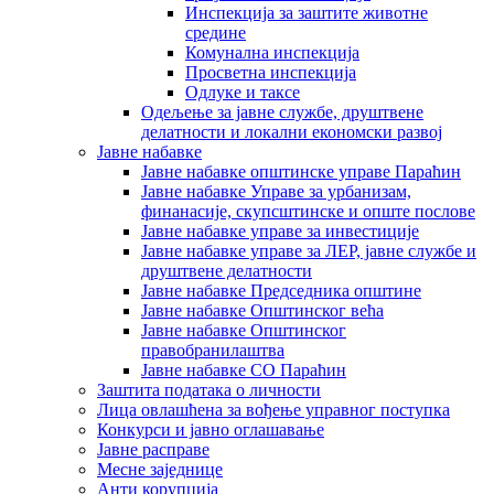
Инспекција за заштите животне
средине
Комунална инспекција
Просветна инспекција
Одлуке и таксе
Одељење за јавне службе, друштвене
делатности и локални економски развој
Јавне набавке
Јавне набавке општинске управе Параћин
Јавне набавке Управе за урбанизам,
финанасије, скупсштинске и опште послове
Јавне набавке управе за инвестиције
Јавне набавке управе за ЛЕР, јавне службе и
друштвене делатности
Јавне набавке Председника општине
Јавне набавке Општинског већа
Јавне набавке Општинског
правобранилаштва
Јавне набавке СО Параћин
Заштита података о личности
Лица овлашћена за вођење управног поступка
Конкурси и јавно оглашавање
Јавне расправе
Месне заједнице
Анти корупција