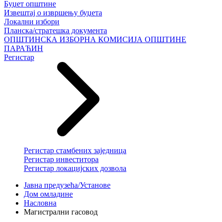
Буџет општине
Извештај о извршењу буџета
Локални избори
Планска/стратешка документа
ОПШТИНСКА ИЗБОРНА КОМИСИЈА ОПШТИНЕ
ПАРАЋИН
Регистар
Регистар стамбених заједница
Регистар инвеститора
Регистар локацијских дозвола
Јавна предузећа/Установе
Дом омладине
Насловна
Магистрални гасовод