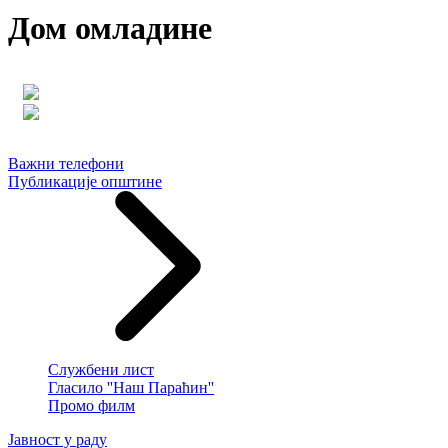
Дом омладине
Важни телефони
Публикације општине
Службени лист
Гласило ''Наш Параћин''
Промо филм
Јавност у раду