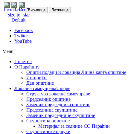
Ћирилица
Латиница
Facebook
Twitter
YouTube
Menu
Почетна
О Параћину
Општи подаци и локација
Лична карта општине
Историјат
Дан општине
Локална самоуправа
Unique
Структура локалне самоуправе
Председник општине
Заменик председника општине
Председница скупштине
Заменик председнице скупштине
Скупштина општине
Материјал за седнице СО Параћин
Скупштинске одлуке