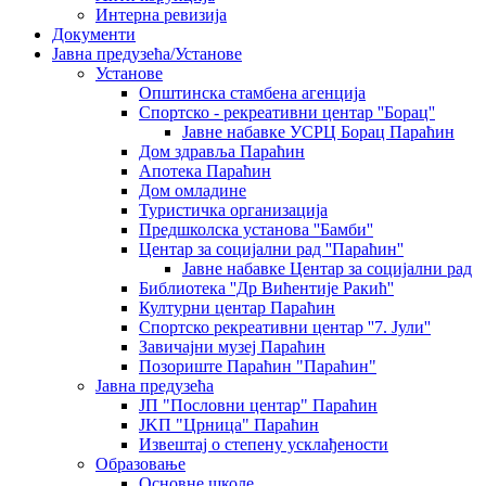
Интерна ревизија
Документи
Јавна предузећа/Установе
Установе
Општинскa стамбенa агенцијa
Спортско - рекреативни центар ''Борац''
Јавне набавке УСРЦ Борац Параћин
Дом здравља Параћин
Апотека Параћин
Дом омладине
Туристичка организација
Предшколска установа ''Бамби''
Центар за социјални рад ''Параћин''
Јавне набавке Центар за социјални рад
Библиотека ''Др Вићентије Ракић''
Културни центар Параћин
Спортско рекреативни центар ''7. Јули''
Завичајни музеј Параћин
Позориште Параћин "Параћин"
Јавна предузећа
ЈП "Пословни центар" Параћин
ЈKП "Црница" Параћин
Извештај о степену усклађености
Образовање
Основне школе