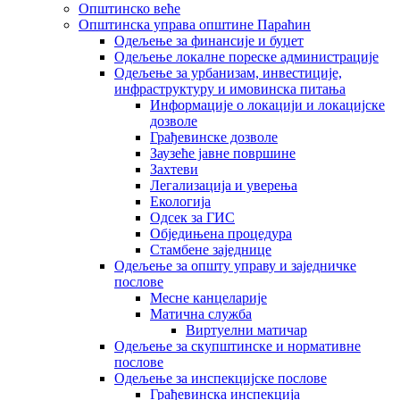
Општинско веће
Општинска управа општине Параћин
Одељење за финансије и буџет
Одељење локалне пореске администрације
Одељење за урбанизам, инвестиције,
инфраструктуру и имовинска питања
Информације о локацији и локацијске
дозволе
Грађевинске дозволе
Заузеће јавне површине
Захтеви
Легализација и уверења
Екологија
Одсек за ГИС
Обједињена процедура
Стамбене заједнице
Oдељење за општу управу и заједничке
послове
Месне канцеларије
Матична служба
Виртуелни матичар
Одељење за скупштинске и нормативне
послове
Одељење за инспекцијске послове
Грађевинска инспекција