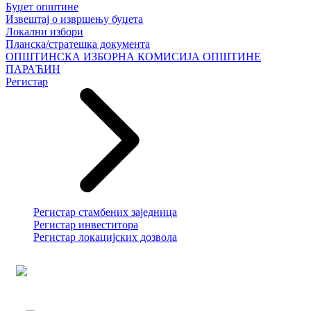
Буџет општине
Извештај о извршењу буџета
Локални избори
Планска/стратешка документа
ОПШТИНСКА ИЗБОРНА КОМИСИЈА ОПШТИНЕ
ПАРАЋИН
Регистар
Регистар стамбених заједница
Регистар инвеститора
Регистар локацијских дозвола