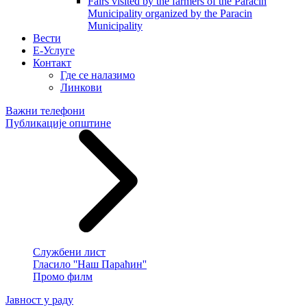
Fairs visited by the farmers of the Paracin
Municipality organized by the Paracin
Municipality
Вести
E-Услуге
Контакт
Где се налазимо
Линкови
Важни телефони
Публикације општине
Службени лист
Гласило ''Наш Параћин''
Промо филм
Јавност у раду