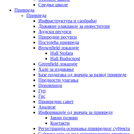
Средње школе
Привреда
Привреда
Инфраструктура и саобраћај
Државне олакшице за инвеститоре
Људски ресурси
Природни ресурси
Постојећа привреда
Brownfield локације
Hall Stofara
Hall Buducnost
Greenfield локације
Хале за издавање
Базе података од значаја за развој привреде
Предности улагања
Ценовници
Гуп
Гис
Привредни савет
Aнализе
Информације од значаја за привреду
Јавни позиви
Контакти
Регистрација оснивања привредног субјекта
Сајмови које су пољопривредници општине