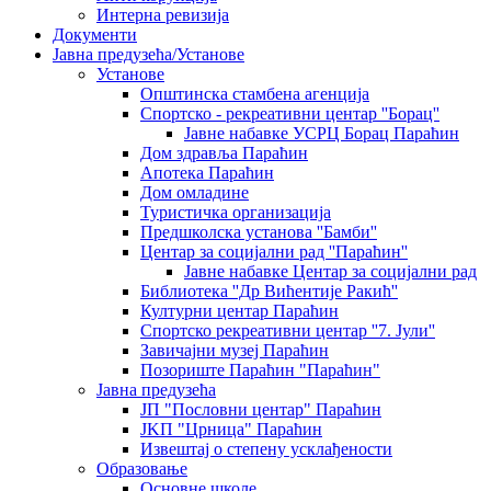
Интерна ревизија
Документи
Јавна предузећа/Установе
Установе
Општинскa стамбенa агенцијa
Спортско - рекреативни центар ''Борац''
Јавне набавке УСРЦ Борац Параћин
Дом здравља Параћин
Апотека Параћин
Дом омладине
Туристичка организација
Предшколска установа ''Бамби''
Центар за социјални рад ''Параћин''
Јавне набавке Центар за социјални рад
Библиотека ''Др Вићентије Ракић''
Културни центар Параћин
Спортско рекреативни центар ''7. Јули''
Завичајни музеј Параћин
Позориште Параћин "Параћин"
Јавна предузећа
ЈП "Пословни центар" Параћин
ЈKП "Црница" Параћин
Извештај о степену усклађености
Образовање
Основне школе