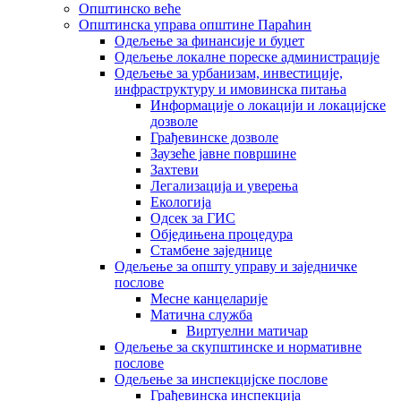
Општинско веће
Општинска управа општине Параћин
Одељење за финансије и буџет
Одељење локалне пореске администрације
Одељење за урбанизам, инвестиције,
инфраструктуру и имовинска питања
Информације о локацији и локацијске
дозволе
Грађевинске дозволе
Заузеће јавне површине
Захтеви
Легализација и уверења
Екологија
Одсек за ГИС
Обједињена процедура
Стамбене заједнице
Oдељење за општу управу и заједничке
послове
Месне канцеларије
Матична служба
Виртуелни матичар
Одељење за скупштинске и нормативне
послове
Одељење за инспекцијске послове
Грађевинска инспекција