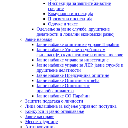
Инспекција за заштите животне
средине
Комунална инспекција
Просветна инспекција
Одлуке и таксе
Одељење за јавне службе, друштвене
делатности и локални економски развој
Јавне набавке
Јавне набавке општинске управе Параћин
Јавне набавке Управе за урбанизам,
финанасије, скупсштинске и опште послове
Јавне набавке управе за инвестиције
Јавне набавке управе за ЛЕР, јавне службе и
друштвене делатности
Јавне набавке Председника општине
Јавне набавке Општинског већа
Јавне набавке Општинског
правобранилаштва
Јавне набавке СО Параћин
Заштита података о личности
Лица овлашћена за вођење управног поступка
Конкурси и јавно оглашавање
Јавне расправе
Месне заједнице
Анти корупција