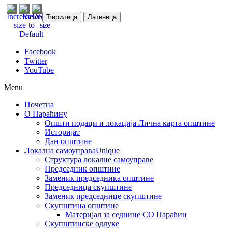
Ћирилица
Латиница
Facebook
Twitter
YouTube
Menu
Почетна
О Параћину
Општи подаци и локација
Лична карта општине
Историјат
Дан општине
Локална самоуправа
Unique
Структура локалне самоуправе
Председник општине
Заменик председника општине
Председница скупштине
Заменик председнице скупштине
Скупштина општине
Материјал за седнице СО Параћин
Скупштинске одлуке