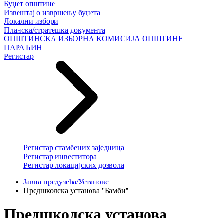
Буџет општине
Извештај о извршењу буџета
Локални избори
Планска/стратешка документа
ОПШТИНСКА ИЗБОРНА КОМИСИЈА ОПШТИНЕ
ПАРАЋИН
Регистар
Регистар стамбених заједница
Регистар инвеститора
Регистар локацијских дозвола
Јавна предузећа/Установе
Предшколска установа ''Бамби''
Предшколска установа