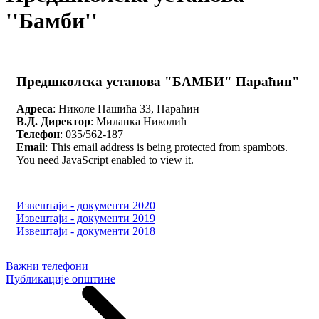
''Бамби''
Предшколска установа "БАМБИ" Параћин"
Адреса
: Николе Пашића 33, Параћин
В.Д. Директор
: Миланка Николић
Телефон
: 035/562-187
Email
:
This email address is being protected from spambots.
You need JavaScript enabled to view it.
Извештаји - документи 2020
Извештаји - документи 2019
Извештаји - документи 2018
Важни телефони
Публикације општине