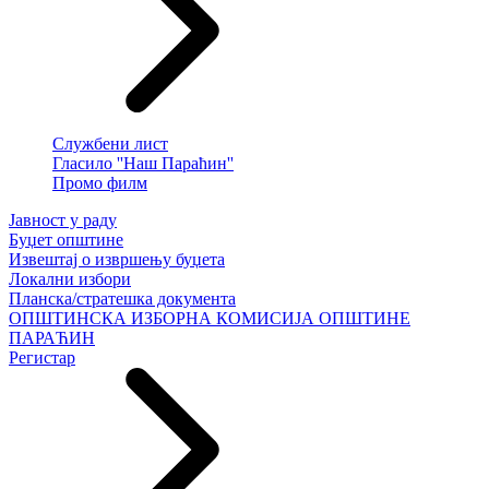
Службени лист
Гласило ''Наш Параћин''
Промо филм
Јавност у раду
Буџет општине
Извештај о извршењу буџета
Локални избори
Планска/стратешка документа
ОПШТИНСКА ИЗБОРНА КОМИСИЈА ОПШТИНЕ
ПАРАЋИН
Регистар