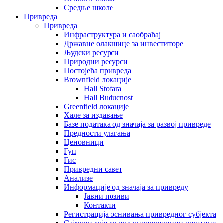
Средње школе
Привреда
Привреда
Инфраструктура и саобраћај
Државне олакшице за инвеститоре
Људски ресурси
Природни ресурси
Постојећа привреда
Brownfield локације
Hall Stofara
Hall Buducnost
Greenfield локације
Хале за издавање
Базе података од значаја за развој привреде
Предности улагања
Ценовници
Гуп
Гис
Привредни савет
Aнализе
Информације од значаја за привреду
Јавни позиви
Контакти
Регистрација оснивања привредног субјекта
Сајмови које су пољопривредници општине