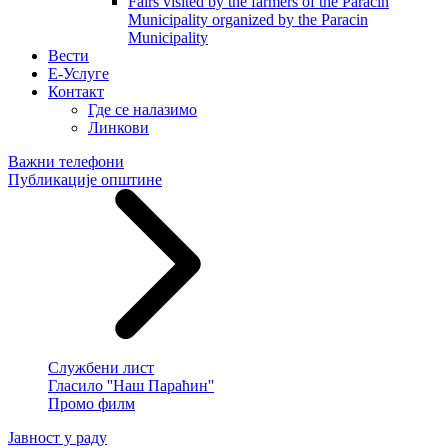
Fairs visited by the farmers of the Paracin
Municipality organized by the Paracin
Municipality
Вести
E-Услуге
Контакт
Где се налазимо
Линкови
Важни телефони
Публикације општине
Службени лист
Гласило ''Наш Параћин''
Промо филм
Јавност у раду