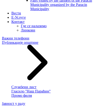
Fairs visited by the farmers of the Paracin
Municipality organized by the Paracin
Municipality
Вести
E-Услуге
Контакт
Где се налазимо
Линкови
Важни телефони
Публикације општине
Службени лист
Гласило ''Наш Параћин''
Промо филм
Јавност у раду