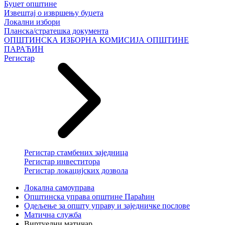
Буџет општине
Извештај о извршењу буџета
Локални избори
Планска/стратешка документа
ОПШТИНСКА ИЗБОРНА КОМИСИЈА ОПШТИНЕ
ПАРАЋИН
Регистар
Регистар стамбених заједница
Регистар инвеститора
Регистар локацијских дозвола
Локална самоуправа
Општинска управа општине Параћин
Oдељење за општу управу и заједничке послове
Матична служба
Виртуелни матичар