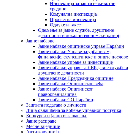
Инспекција за заштите животне
средине
Комунална инспекција
Просветна инспекција
Одлуке и таксе
Одељење за јавне службе, друштвене
делатности и локални економски развој
Јавне набавке
Јавне набавке општинске управе Параћин
Јавне набавке Управе за урбанизам,
финанасије, скупсштинске и опште послове
Јавне набавке управе за инвестиције
Јавне набавке управе за ЛЕР, јавне службе и
друштвене делатности
Јавне набавке Председника општине
Јавне набавке Општинског већа
Јавне набавке Општинског
правобранилаштва
Јавне набавке СО Параћин
Заштита података о личности
Лица овлашћена за вођење управног поступка
Конкурси и јавно оглашавање
Јавне расправе
Месне заједнице
Анти корупција