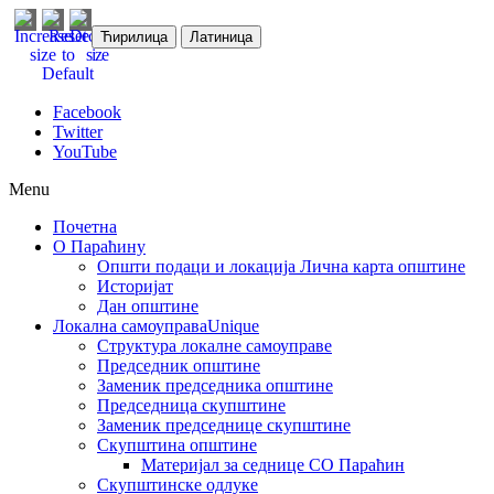
Ћирилица
Латиница
Facebook
Twitter
YouTube
Menu
Почетна
О Параћину
Општи подаци и локација
Лична карта општине
Историјат
Дан општине
Локална самоуправа
Unique
Структура локалне самоуправе
Председник општине
Заменик председника општине
Председница скупштине
Заменик председнице скупштине
Скупштина општине
Материјал за седнице СО Параћин
Скупштинске одлуке