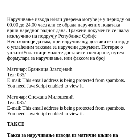
Наручивање извода и/или уверења могуће је у периоду од
00,00 до 24,00 часа али се обрада наручених података
врши наредног радног дана. Тражени документи се шаљу
искључиво на подручју Републике Србије.
Неопходно је да нам, при наручивању, доставите потврду
о уплаћеним таксама за наручени документ. Потврде о
уплати/Уплатнице можете доставити скениране, путем
формулара за наручивање, или факсом на број
Матичар: Бранкица Златојевић
Тел: 035/
E-mail:
This email address is being protected from spambots.
You need JavaScript enabled to view it.
Матичар: Снежана Милошевић
Тел: 035/
E-mail:
This email address is being protected from spambots.
You need JavaScript enabled to view it.
ТАКСЕ
Таксa за наручивање извода из матичне књиге на