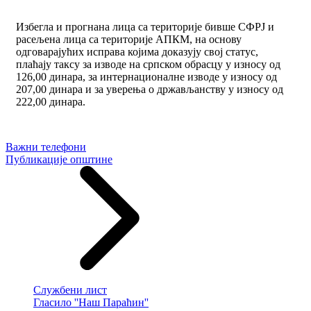
Избегла и прогнана лица са територије бивше СФРЈ и
расељена лица са територије АПКМ, на основу
одговарајућих исправа којима доказују свој статус,
плаћају таксу за изводе на српском обрасцу у износу од
126,00 динара, за интернационалне изводе у износу од
207,00 динара и за уверења о држављанству у износу од
222,00 динара.
Важни телефони
Публикације општине
Службени лист
Гласило ''Наш Параћин''