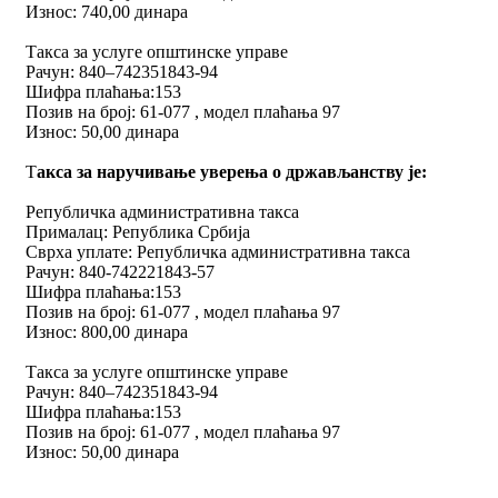
Износ: 740,00 динара
Такса за услуге општинске управе
Рачун: 840–742351843-94
Шифра плаћања:153
Позив на број: 61-077 , модел плаћања 97
Износ: 50,00 динара
Т
аксa за наручивање уверења о држављанству je:
Републичка административна такса
Прималац: Република Србија
Сврха уплате: Републичка административна такса
Рачун: 840-742221843-57
Шифра плаћања:153
Позив на број: 61-077 , модел плаћања 97
Износ: 800,00 динара
Такса за услуге општинске управе
Рачун: 840–742351843-94
Шифра плаћања:153
Позив на број: 61-077 , модел плаћања 97
Износ: 50,00 динара