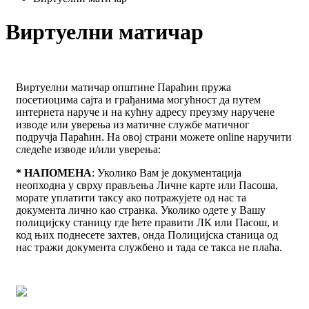
Виртуелни матичар
Виртуeлни матичар општине Параћин пружа
посетиоцима сајта и грађанима могућност да путем
интернета наруче и на кућну адресу преузму наручене
изводе или уверења из матичне службе матичног
подручја Параћин. На овој страни можете online наручити
следеће изводе и/или уверења:
*
НАПОМЕНА
: Уколико Вам је документација
неопходна у сврху прављења Личне карте или Пасоша,
морате уплатити таксу ако потражујете од нас та
документа лично као странка. Уколико одете у Вашу
полицијску станицу где ћете правити ЛК или Пасош, и
код њих поднесете захтев, онда Полицијска станица од
нас тражи документа службено и тада се такса не плаћа.