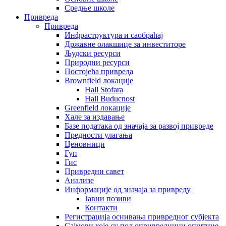
Средње школе
Привреда
Привреда
Инфраструктура и саобраћај
Државне олакшице за инвеститоре
Људски ресурси
Природни ресурси
Постојећа привреда
Brownfield локације
Hall Stofara
Hall Buducnost
Greenfield локације
Хале за издавање
Базе података од значаја за развој привреде
Предности улагања
Ценовници
Гуп
Гис
Привредни савет
Aнализе
Информације од значаја за привреду
Јавни позиви
Контакти
Регистрација оснивања привредног субјекта
Сајмови које су пољопривредници општине