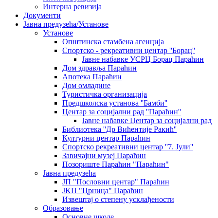
Интерна ревизија
Документи
Јавна предузећа/Установе
Установе
Општинскa стамбенa агенцијa
Спортско - рекреативни центар ''Борац''
Јавне набавке УСРЦ Борац Параћин
Дом здравља Параћин
Апотека Параћин
Дом омладине
Туристичка организација
Предшколска установа ''Бамби''
Центар за социјални рад ''Параћин''
Јавне набавке Центар за социјални рад
Библиотека ''Др Вићентије Ракић''
Културни центар Параћин
Спортско рекреативни центар ''7. Јули''
Завичајни музеј Параћин
Позориште Параћин "Параћин"
Јавна предузећа
ЈП "Пословни центар" Параћин
ЈKП "Црница" Параћин
Извештај о степену усклађености
Образовање
Основне школе