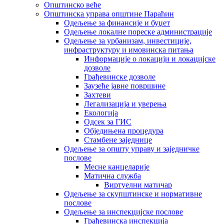
Општинско веће
Општинска управа општине Параћин
Одељење за финансије и буџет
Одељење локалне пореске администрације
Одељење за урбанизам, инвестиције,
инфраструктуру и имовинска питања
Информације о локацији и локацијске
дозволе
Грађевинске дозволе
Заузеће јавне површине
Захтеви
Легализација и уверења
Екологија
Одсек за ГИС
Обједињена процедура
Стамбене заједнице
Oдељење за општу управу и заједничке
послове
Месне канцеларије
Матична служба
Виртуелни матичар
Одељење за скупштинске и нормативне
послове
Одељење за инспекцијске послове
Грађевинска инспекција