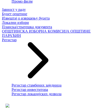
Промо филм
Јавност у раду
Буџет општине
Извештај о извршењу буџета
Локални избори
Планска/стратешка документа
ОПШТИНСКА ИЗБОРНА КОМИСИЈА ОПШТИНЕ
ПАРАЋИН
Регистар
Регистар стамбених заједница
Регистар инвеститора
Регистар локацијских дозвола