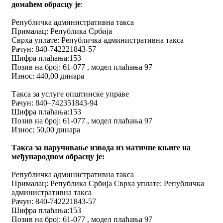
домаћем обрасцу je
:
Републичка административна такса
Прималац: Република Србија
Сврха уплате: Републичка административна такса
Рачун: 840-742221843-57
Шифра плаћања:153
Позив на број: 61-077 , модел плаћања 97
Износ: 440,00 динара
Такса за услуге општинске управе
Рачун: 840–742351843-94
Шифра плаћања:153
Позив на број: 61-077 , модел плаћања 97
Износ: 50,00 динара
Таксa за наручивање извода из матичне књиге на
међународном обрасцу je:
Републичка административна такса
Прималац: Република Србија Сврха уплате: Републичка
административна такса
Рачун: 840-742221843-57
Шифра плаћања:153
Позив на број: 61-077 , модел плаћања 97