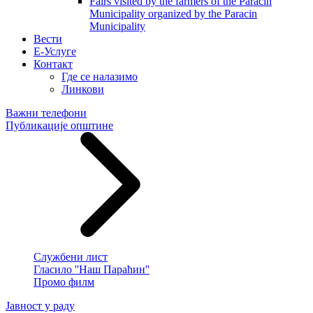
Fairs visited by the farmers of the Paracin
Municipality organized by the Paracin
Municipality
Вести
E-Услуге
Контакт
Где се налазимо
Линкови
Важни телефони
Публикације општине
Службени лист
Гласило ''Наш Параћин''
Промо филм
Јавност у раду