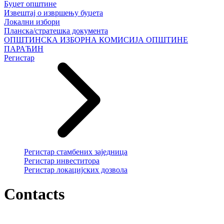
Буџет општине
Извештај о извршењу буџета
Локални избори
Планска/стратешка документа
ОПШТИНСКА ИЗБОРНА КОМИСИЈА ОПШТИНЕ
ПАРАЋИН
Регистар
Регистар стамбених заједница
Регистар инвеститора
Регистар локацијских дозвола
Contacts