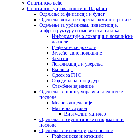
Општинско веће
Општинска управа општине Параћин
Одељење за финансије и буџет
Одељење локалне пореске администрације
Одељење за урбанизам, инвестиције,
инфраструктуру и имовинска питања
Информације о локацији и локацијске
дозволе
Грађевинске дозволе
Заузеће јавне површине
Захтеви
Легализација и уверења
Екологија
Одсек за ГИС
Обједињена процедура
Стамбене заједнице
Oдељење за општу управу и заједничке
послове
Месне канцеларије
Матична служба
Виртуелни матичар
Одељење за скупштинске и нормативне
послове
Одељење за инспекцијске послове
Грађевинска инспекција