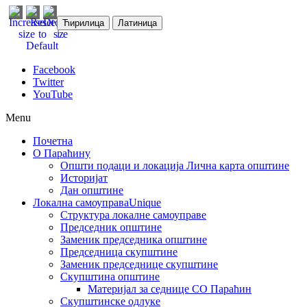
Ћирилица
Латиница
Facebook
Twitter
YouTube
Menu
Почетна
О Параћину
Општи подаци и локација
Лична карта општине
Историјат
Дан општине
Локална самоуправа
Unique
Структура локалне самоуправе
Председник општине
Заменик председника општине
Председница скупштине
Заменик председнице скупштине
Скупштина општине
Материјал за седнице СО Параћин
Скупштинске одлуке