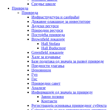
Средње школе
Привреда
Привреда
Инфраструктура и саобраћај
Државне олакшице за инвеститоре
Људски ресурси
Природни ресурси
Постојећа привреда
Brownfield локације
Hall Stofara
Hall Buducnost
Greenfield локације
Хале за издавање
Базе података од значаја за развој привреде
Предности улагања
Ценовници
Гуп
Гис
Привредни савет
Aнализе
Информације од значаја за привреду
Јавни позиви
Контакти
Регистрација оснивања привредног субјекта
Сајмови које су пољопривредници општине