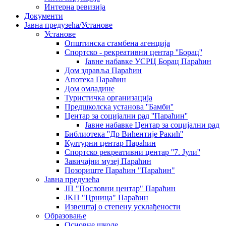
Интерна ревизија
Документи
Јавна предузећа/Установе
Установе
Општинскa стамбенa агенцијa
Спортско - рекреативни центар ''Борац''
Јавне набавке УСРЦ Борац Параћин
Дом здравља Параћин
Апотека Параћин
Дом омладине
Туристичка организација
Предшколска установа ''Бамби''
Центар за социјални рад ''Параћин''
Јавне набавке Центар за социјални рад
Библиотека ''Др Вићентије Ракић''
Културни центар Параћин
Спортско рекреативни центар ''7. Јули''
Завичајни музеј Параћин
Позориште Параћин "Параћин"
Јавна предузећа
ЈП "Пословни центар" Параћин
ЈKП "Црница" Параћин
Извештај о степену усклађености
Образовање
Основне школе