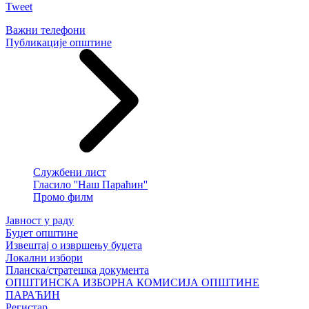
Tweet
Важни телефони
Публикације општине
Службени лист
Гласило ''Наш Параћин''
Промо филм
Јавност у раду
Буџет општине
Извештај о извршењу буџета
Локални избори
Планска/стратешка документа
ОПШТИНСКА ИЗБОРНА КОМИСИЈА ОПШТИНЕ
ПАРАЋИН
Регистар