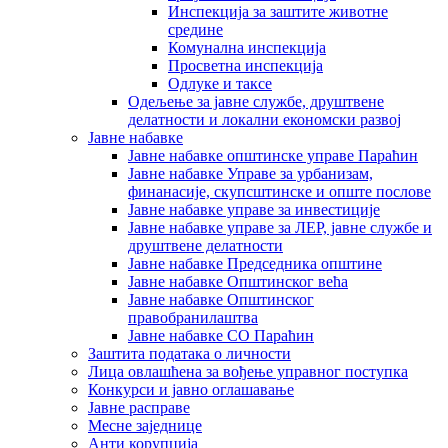
Инспекција за заштите животне
средине
Комунална инспекција
Просветна инспекција
Одлуке и таксе
Одељење за јавне службе, друштвене
делатности и локални економски развој
Јавне набавке
Јавне набавке општинске управе Параћин
Јавне набавке Управе за урбанизам,
финанасије, скупсштинске и опште послове
Јавне набавке управе за инвестиције
Јавне набавке управе за ЛЕР, јавне службе и
друштвене делатности
Јавне набавке Председника општине
Јавне набавке Општинског већа
Јавне набавке Општинског
правобранилаштва
Јавне набавке СО Параћин
Заштита података о личности
Лица овлашћена за вођење управног поступка
Конкурси и јавно оглашавање
Јавне расправе
Месне заједнице
Анти корупција