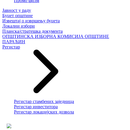
Промо филм
Јавност у раду
Буџет општине
Извештај о извршењу буџета
Локални избори
Планска/стратешка документа
ОПШТИНСКА ИЗБОРНА КОМИСИЈА ОПШТИНЕ
ПАРАЋИН
Регистар
Регистар стамбених заједница
Регистар инвеститора
Регистар локацијских дозвола