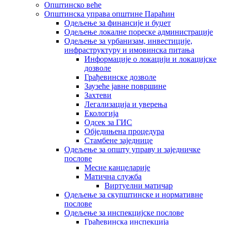
Општинско веће
Општинска управа општине Параћин
Одељење за финансије и буџет
Одељење локалне пореске администрације
Одељење за урбанизам, инвестиције,
инфраструктуру и имовинска питања
Информације о локацији и локацијске
дозволе
Грађевинске дозволе
Заузеће јавне површине
Захтеви
Легализација и уверења
Екологија
Одсек за ГИС
Обједињена процедура
Стамбене заједнице
Oдељење за општу управу и заједничке
послове
Месне канцеларије
Матична служба
Виртуелни матичар
Одељење за скупштинске и нормативне
послове
Одељење за инспекцијске послове
Грађевинска инспекција