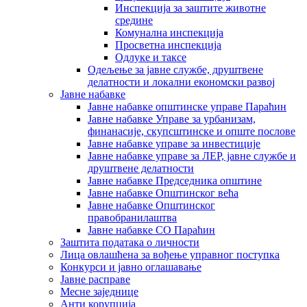
Инспекција за заштите животне
средине
Комунална инспекција
Просветна инспекција
Одлуке и таксе
Одељење за јавне службе, друштвене
делатности и локални економски развој
Јавне набавке
Јавне набавке општинске управе Параћин
Јавне набавке Управе за урбанизам,
финанасије, скупсштинске и опште послове
Јавне набавке управе за инвестиције
Јавне набавке управе за ЛЕР, јавне службе и
друштвене делатности
Јавне набавке Председника општине
Јавне набавке Општинског већа
Јавне набавке Општинског
правобранилаштва
Јавне набавке СО Параћин
Заштита података о личности
Лица овлашћена за вођење управног поступка
Конкурси и јавно оглашавање
Јавне расправе
Месне заједнице
Анти корупција