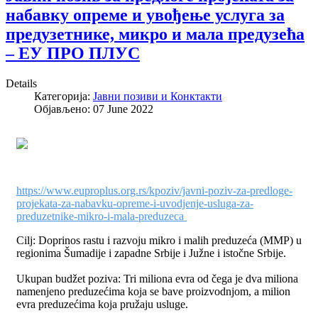
набавку опреме и увођење услуга за
предузетнике, микро и мала предузећа
– ЕУ ПРО ПЛУС
Details
Категорија:
Јавни позиви и Конктакти
Објављено: 07 June 2022
https://www.euproplus.org.rs/kpoziv/javni-poziv-za-predloge-
projekata-za-nabavku-opreme-i-uvodjenje-usluga-za-
preduzetnike-mikro-i-mala-preduzeca
Cilj: Doprinos rastu i razvoju mikro i malih preduzeća (MMP) u
regionima Šumadije i zapadne Srbije i Južne i istočne Srbije.
Ukupan budžet poziva: Tri miliona evra od čega je dva miliona
namenjeno preduzećima koja se bave proizvodnjom, a milion
evra preduzećima koja pružaju usluge.