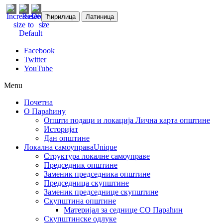
Ћирилица
Латиница
Facebook
Twitter
YouTube
Menu
Почетна
О Параћину
Општи подаци и локација
Лична карта општине
Историјат
Дан општине
Локална самоуправа
Unique
Структура локалне самоуправе
Председник општине
Заменик председника општине
Председница скупштине
Заменик председнице скупштине
Скупштина општине
Материјал за седнице СО Параћин
Скупштинске одлуке