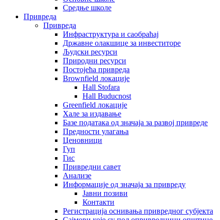
Средње школе
Привреда
Привреда
Инфраструктура и саобраћај
Државне олакшице за инвеститоре
Људски ресурси
Природни ресурси
Постојећа привреда
Brownfield локације
Hall Stofara
Hall Buducnost
Greenfield локације
Хале за издавање
Базе података од значаја за развој привреде
Предности улагања
Ценовници
Гуп
Гис
Привредни савет
Aнализе
Информације од значаја за привреду
Јавни позиви
Контакти
Регистрација оснивања привредног субјекта
Сајмови које су пољопривредници општине