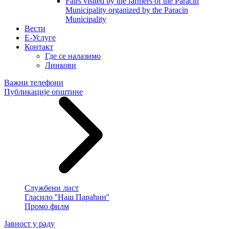
Fairs visited by the farmers of the Paracin
Municipality organized by the Paracin
Municipality
Вести
E-Услуге
Контакт
Где се налазимо
Линкови
Важни телефони
Публикације општине
Службени лист
Гласило ''Наш Параћин''
Промо филм
Јавност у раду