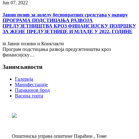
Jun 07, 2022
Јавни позив за доделу бесповратних средстава у оквиру
ПРОГРАМА ПОДСТИЦАЊА РАЗВОЈА
ПРЕДУЗЕТНИШТВА КРОЗ ФИНАНСИЈСКУ ПОДРШКУ
ЗА ЖЕНЕ ПРЕДУЗЕТНИЦЕ И МЛАДЕ У 2022. ГОДИНЕ
in
Јавни позиви и Конктакти
Програм подстицања развоја предузетништва кроз
финансијску…
Занимљивости
Галерија
Манифестације
Паракинов брод
Васина торта
Општинска управа општине Параћин , Томе