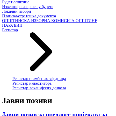
Буџет општине
Извештај о извршењу буџета
Локални избори
Планска/стратешка документа
ОПШТИНСКА ИЗБОРНА КОМИСИЈА ОПШТИНЕ
ПАРАЋИН
Регистар
Регистар стамбених заједница
Регистар инвеститора
Регистар локацијских дозвола
Јавни позиви
Јавни позив за предлоге пројеката за