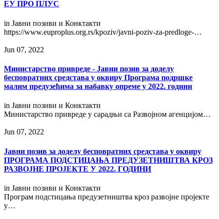
ЕУ ПРО ПЛУС
in
Јавни позиви и Конктакти
https://www.euproplus.org.rs/kpoziv/javni-poziv-za-predloge-…
Jun 07, 2022
Министарство привреде - Јавни позив за доделу
бесповратних средстава у оквиру Програма подршке
малим предузећима за набавку опреме у 2022. години
in
Јавни позиви и Конктакти
Министарство привреде у сарадњи са Развојном агенцијом…
Jun 07, 2022
Јавни позив за доделу бесповратних средстава у оквиру
ПРОГРАМА ПОДСТИЦАЊА ПРЕДУЗЕТНИШТВА КРОЗ
РАЗВОЈНЕ ПРОЈЕКТЕ У 2022. ГОДИНИ
in
Јавни позиви и Конктакти
Програм подстицања предузетништва кроз развојне пројекте
у…