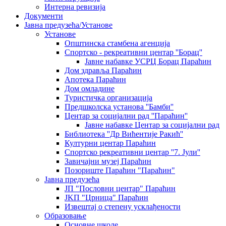
Интерна ревизија
Документи
Јавна предузећа/Установе
Установе
Општинскa стамбенa агенцијa
Спортско - рекреативни центар ''Борац''
Јавне набавке УСРЦ Борац Параћин
Дом здравља Параћин
Апотека Параћин
Дом омладине
Туристичка организација
Предшколска установа ''Бамби''
Центар за социјални рад ''Параћин''
Јавне набавке Центар за социјални рад
Библиотека ''Др Вићентије Ракић''
Културни центар Параћин
Спортско рекреативни центар ''7. Јули''
Завичајни музеј Параћин
Позориште Параћин "Параћин"
Јавна предузећа
ЈП "Пословни центар" Параћин
ЈKП "Црница" Параћин
Извештај о степену усклађености
Образовање
Основне школе