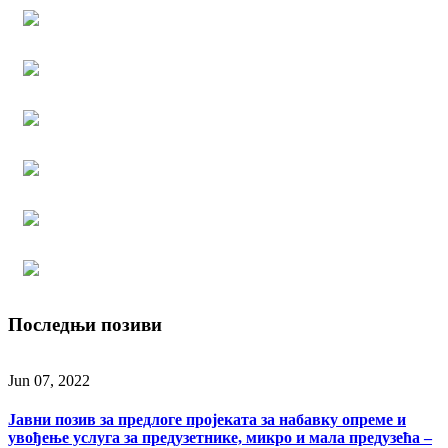
Последњи позиви
Jun 07, 2022
Јавни позив за предлоге пројеката за набавку опреме и
увођење услуга за предузетнике, микро и мала предузећа –