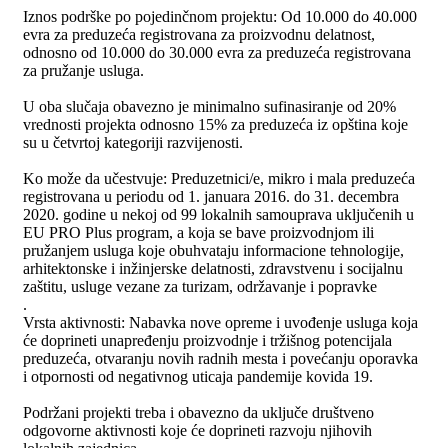
Iznos podrške po pojedinčnom projektu: Od 10.000 do 40.000
evra za preduzeća registrovana za proizvodnu delatnost,
odnosno od 10.000 do 30.000 evra za preduzeća registrovana
za pružanje usluga.
U oba slučaja obavezno je minimalno sufinasiranje od 20%
vrednosti projekta odnosno 15% za preduzeća iz opština koje
su u četvrtoj kategoriji razvijenosti.
Ko može da učestvuje: Preduzetnici/e, mikro i mala preduzeća
registrovana u periodu od 1. januara 2016. do 31. decembra
2020. godine u nekoj od 99 lokalnih samouprava uključenih u
EU PRO Plus program, a koja se bave proizvodnjom ili
pružanjem usluga koje obuhvataju informacione tehnologije,
arhitektonske i inžinjerske delatnosti, zdravstvenu i socijalnu
zaštitu, usluge vezane za turizam, održavanje i popravke
.
Vrsta aktivnosti: Nabavka nove opreme i uvođenje usluga koja
će doprineti unapređenju proizvodnje i tržišnog potencijala
preduzeća, otvaranju novih radnih mesta i povećanju oporavka
i otpornosti od negativnog uticaja pandemije kovida 19.
Podržani projekti treba i obavezno da uključe društveno
odgovorne aktivnosti koje će doprineti razvoju njihovih