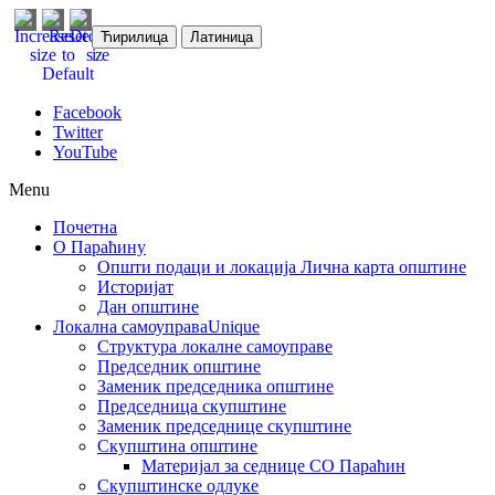
Ћирилица
Латиница
Facebook
Twitter
YouTube
Menu
Почетна
О Параћину
Општи подаци и локација
Лична карта општине
Историјат
Дан општине
Локална самоуправа
Unique
Структура локалне самоуправе
Председник општине
Заменик председника општине
Председница скупштине
Заменик председнице скупштине
Скупштина општине
Материјал за седнице СО Параћин
Скупштинске одлуке