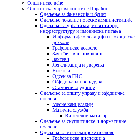
Општинско веће
Општинска управа општине Параћин
Одељење за финансије и буџет
Одељење локалне пореске администрације
Одељење за урбанизам, инвестиције,
инфраструктуру и имовинска питања
Информације о локацији и локацијске
дозволе
Грађевинске дозволе
Заузеће јавне површине
Захтеви
Легализација и уверења
Екологија
Одсек за ГИС
Обједињена процедура
Стамбене заједнице
Oдељење за општу управу и заједничке
послове
Месне канцеларије
Матична служба
Виртуелни матичар
Одељење за скупштинске и нормативне
послове
Одељење за инспекцијске послове
Грађевинска инспекција