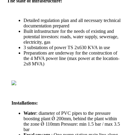
The state of infrastructure:
Detailed regulation plan and all necessary technical
documentation prepared
Built infrastructure for the needs of existing and
potential investors: roads, water supply, sewerage,
electricity, gas
3 substations of power TS 2x630 KVA in use
Preparations are underway for the construction of
the 4 MVA power line (max power at the location-
2x8 MVA)
Installations:
Water
: diameter of PVC pipes to the pressure
boosting plant Ǿ 200mm, behind the plant within
the zone Ǿ 110mm Pressure: min 1.5 bar / max 3.5
bar
Fecal sewage
: One pump station main line along