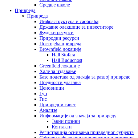
Средње школе
Привреда
Привреда
Инфраструктура и саобраћај
Државне олакшице за инвеститоре
Људски ресурси
Природни ресурси
Постојећа привреда
Brownfield локације
Hall Stofara
Hall Buducnost
Greenfield локације
Хале за издавање
Базе података од значаја за развој привреде
Предности улагања
Ценовници
Гуп
Гис
Привредни савет
Aнализе
Информације од значаја за привреду
Јавни позиви
Контакти
Регистрација оснивања привредног субјекта
Сајмови које су пољопривредници општине