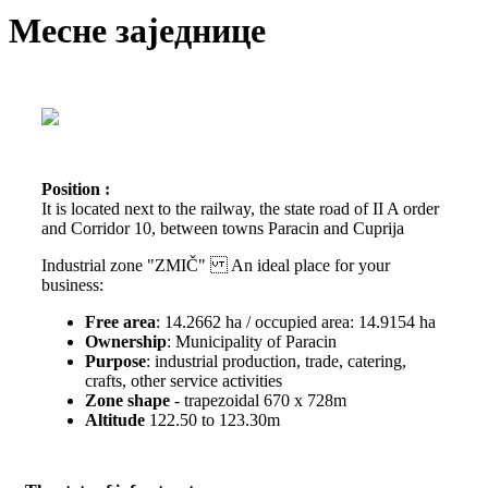
Месне заједнице
Position :
It is located next to the railway, the state road of II A order
and Corridor 10, between towns Paracin and Cuprija
Industrial zone "ZMIČ" An ideal place for your
business:
Free area
: 14.2662 ha / occupied area: 14.9154 ha
Ownership
: Municipality of Paracin
Purpose
: industrial production, trade, catering,
crafts, other service activities
Zone shape
- trapezoidal 670 x 728m
Altitude
122.50 to 123.30m