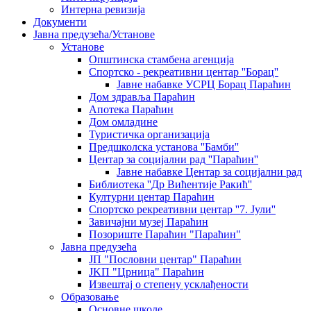
Интерна ревизија
Документи
Јавна предузећа/Установе
Установе
Општинскa стамбенa агенцијa
Спортско - рекреативни центар ''Борац''
Јавне набавке УСРЦ Борац Параћин
Дом здравља Параћин
Апотека Параћин
Дом омладине
Туристичка организација
Предшколска установа ''Бамби''
Центар за социјални рад ''Параћин''
Јавне набавке Центар за социјални рад
Библиотека ''Др Вићентије Ракић''
Културни центар Параћин
Спортско рекреативни центар ''7. Јули''
Завичајни музеј Параћин
Позориште Параћин "Параћин"
Јавна предузећа
ЈП "Пословни центар" Параћин
ЈKП "Црница" Параћин
Извештај о степену усклађености
Образовање
Основне школе