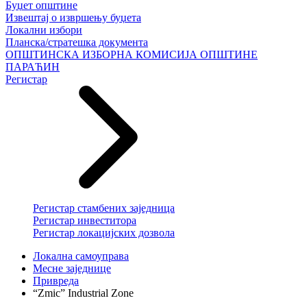
Буџет општине
Извештај о извршењу буџета
Локални избори
Планска/стратешка документа
ОПШТИНСКА ИЗБОРНА КОМИСИЈА ОПШТИНЕ
ПАРАЋИН
Регистар
Регистар стамбених заједница
Регистар инвеститора
Регистар локацијских дозвола
Локална самоуправа
Месне заједнице
Привреда
“Zmic” Industrial Zone