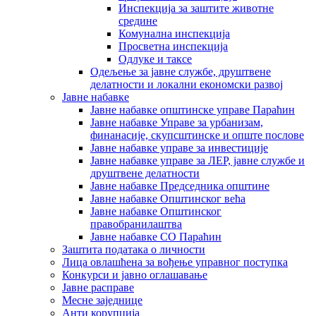
Инспекција за заштите животне
средине
Комунална инспекција
Просветна инспекција
Одлуке и таксе
Одељење за јавне службе, друштвене
делатности и локални економски развој
Јавне набавке
Јавне набавке општинске управе Параћин
Јавне набавке Управе за урбанизам,
финанасије, скупсштинске и опште послове
Јавне набавке управе за инвестиције
Јавне набавке управе за ЛЕР, јавне службе и
друштвене делатности
Јавне набавке Председника општине
Јавне набавке Општинског већа
Јавне набавке Општинског
правобранилаштва
Јавне набавке СО Параћин
Заштита података о личности
Лица овлашћена за вођење управног поступка
Конкурси и јавно оглашавање
Јавне расправе
Месне заједнице
Анти корупција