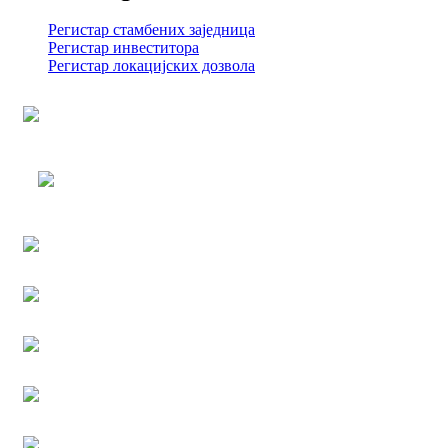
Регистар стамбених заједница
Регистар инвеститора
Регистар локацијских дозвола