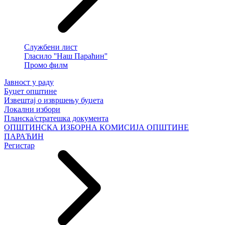
Службени лист
Гласило ''Наш Параћин''
Промо филм
Јавност у раду
Буџет општине
Извештај о извршењу буџета
Локални избори
Планска/стратешка документа
ОПШТИНСКА ИЗБОРНА КОМИСИЈА ОПШТИНЕ
ПАРАЋИН
Регистар