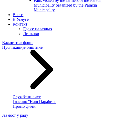
Fairs visited by the farmers of the Paracin
Municipality organized by the Paracin
Municipality
Вести
E-Услуге
Контакт
Где се налазимо
Линкови
Важни телефони
Публикације општине
Службени лист
Гласило ''Наш Параћин''
Промо филм
Јавност у раду