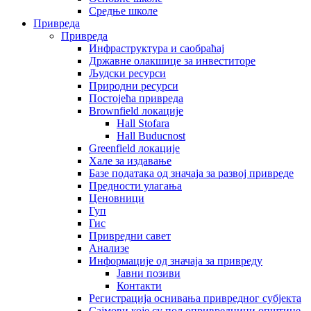
Средње школе
Привреда
Привреда
Инфраструктура и саобраћај
Државне олакшице за инвеститоре
Људски ресурси
Природни ресурси
Постојећа привреда
Brownfield локације
Hall Stofara
Hall Buducnost
Greenfield локације
Хале за издавање
Базе података од значаја за развој привреде
Предности улагања
Ценовници
Гуп
Гис
Привредни савет
Aнализе
Информације од значаја за привреду
Јавни позиви
Контакти
Регистрација оснивања привредног субјекта
Сајмови које су пољопривредници општине