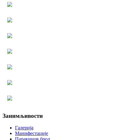
Занимљивости
Галерија
Манифестације
Паракинов брод