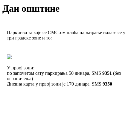
Дан општине
Паркинзи за које се СМС-ом плаћа паркирање налазе се у
три градске зоне и то:
У првој зони:
по започетом сату паркирања 50 динара, SMS
9351
(без
ограничења)
Дневна карта у првој зони је 170 динара, SMS
9350