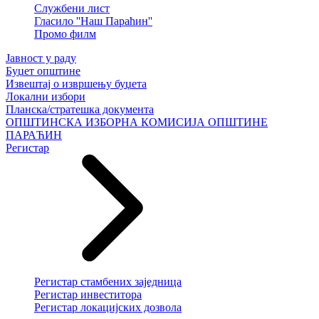
Службени лист
Гласило ''Наш Параћин''
Промо филм
Јавност у раду
Буџет општине
Извештај о извршењу буџета
Локални избори
Планска/стратешка документа
ОПШТИНСКА ИЗБОРНА КОМИСИЈА ОПШТИНЕ
ПАРАЋИН
Регистар
Регистар стамбених заједница
Регистар инвеститора
Регистар локацијских дозвола