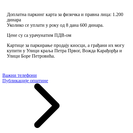
Доплатна паркинг карта за физичка и правна лица: 1.200
динара
Уколико се уплати у року од 8 дана 600 динара.
Цене су са урачунатим ПДВ-ом
Картице за паркирање продају киосци, а грађани их могу
купити у Улици краља Петра Првог, Вожда Карађорђа и
Улици Боре Петровића.
Важни телефони
Публикације општине