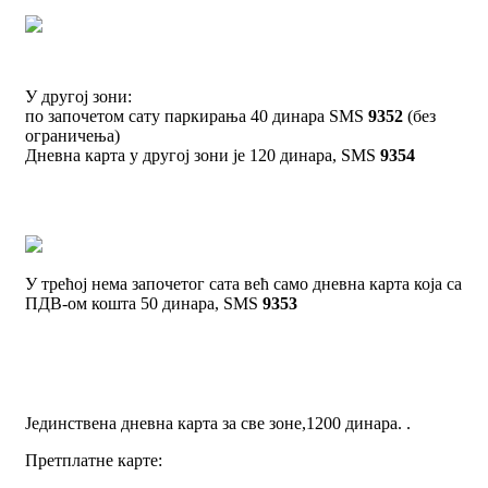
У другој зони:
по започетом сату паркирања 40 динара SMS
9352
(без
ограничења)
Дневна карта у другој зони је 120 динара, SMS
9354
У трећој нема започетог сата већ само дневна карта која са
ПДВ-ом кошта 50 динара, SMS
9353
Јединствена дневна карта за све зоне,1200 динара. .
Претплатне карте: