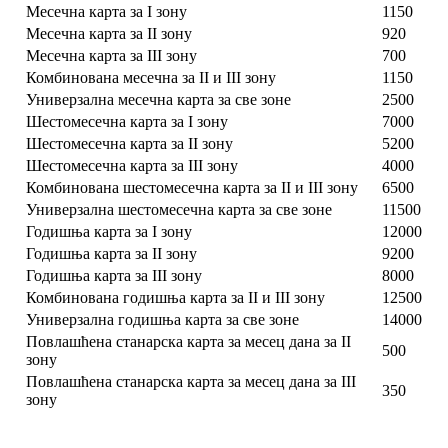
Месечна карта за I зону
1150
Месечна карта за II зону
920
Месечна карта за III зону
700
Комбинована месечна за II и III зону
1150
Универзална месечна карта за све зоне
2500
Шестомесечна карта за I зону
7000
Шестомесечна карта за II зону
5200
Шестомесечна карта за III зону
4000
Комбинована шестомесечна карта за II и III зону
6500
Универзална шестомесечна карта за све зоне
11500
Годишња карта за I зону
12000
Годишња карта за II зону
9200
Годишња карта за III зону
8000
Комбинована годишња карта за II и III зону
12500
Универзална годишња карта за све зоне
14000
Повлашћена станарска карта за месец дана за II
500
зону
Повлашћена станарска карта за месец дана за III
350
зону