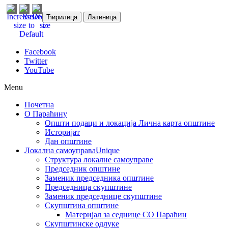
Ћирилица
Латиница
Facebook
Twitter
YouTube
Menu
Почетна
О Параћину
Општи подаци и локација
Лична карта општине
Историјат
Дан општине
Локална самоуправа
Unique
Структура локалне самоуправе
Председник општине
Заменик председника општине
Председница скупштине
Заменик председнице скупштине
Скупштина општине
Материјал за седнице СО Параћин
Скупштинске одлуке