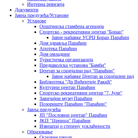
Интерна ревизија
Документи
Јавна предузећа/Установе
Установе
Општинскa стамбенa агенцијa
Спортско - рекреативни центар ''Борац''
Јавне набавке УСРЦ Борац Параћин
Дом здравља Параћин
Апотека Параћин
Дом омладине
Туристичка организација
Предшколска установа ''Бамби''
Центар за социјални рад ''Параћин''
Јавне набавке Центар за социјални рад
Библиотека ''Др Вићентије Ракић''
Културни центар Параћин
Спортско рекреативни центар ''7. Јули''
Завичајни музеј Параћин
Позориште Параћин "Параћин"
Јавна предузећа
ЈП "Пословни центар" Параћин
ЈKП "Црница" Параћин
Извештај о степену усклађености
Образовање
Основне школе