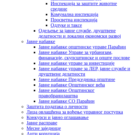
Инспекција за заштите животне
средине
Комунална инспекција
Просветна инспекција
Одлуке и таксе
Одељење за јавне службе, друштвене
делатности и локални економски развој
Јавне набавке
Јавне набавке општинске управе Параћин
Јавне набавке Управе за урбанизам,
финанасије, скупсштинске и опште послове
Јавне набавке управе за инвестиције
Јавне набавке управе за ЛЕР, јавне службе и
друштвене делатности
Јавне набавке Председника општине
Јавне набавке Општинског већа
Јавне набавке Општинског
правобранилаштва
Јавне набавке СО Параћин
Заштита података о личности
Лица овлашћена за вођење управног поступка
Конкурси и јавно оглашавање
Јавне расправе
Месне заједнице
Анти корупција