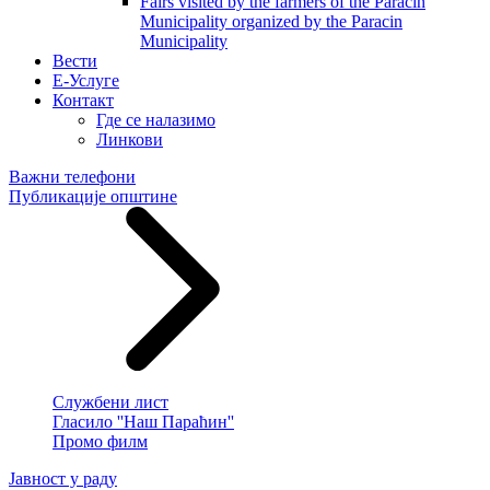
Fairs visited by the farmers of the Paracin
Municipality organized by the Paracin
Municipality
Вести
E-Услуге
Контакт
Где се налазимо
Линкови
Важни телефони
Публикације општине
Службени лист
Гласило ''Наш Параћин''
Промо филм
Јавност у раду