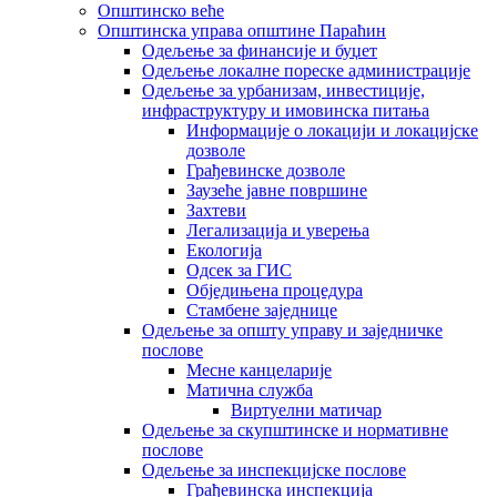
Општинско веће
Општинска управа општине Параћин
Одељење за финансије и буџет
Одељење локалне пореске администрације
Одељење за урбанизам, инвестиције,
инфраструктуру и имовинска питања
Информације о локацији и локацијске
дозволе
Грађевинске дозволе
Заузеће јавне површине
Захтеви
Легализација и уверења
Екологија
Одсек за ГИС
Обједињена процедура
Стамбене заједнице
Oдељење за општу управу и заједничке
послове
Месне канцеларије
Матична служба
Виртуелни матичар
Одељење за скупштинске и нормативне
послове
Одељење за инспекцијске послове
Грађевинска инспекција