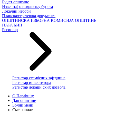
Буџет општине
Извештај о извршењу буџета
Локални избори
Планска/стратешка документа
ОПШТИНСКА ИЗБОРНА КОМИСИЈА ОПШТИНЕ
ПАРАЋИН
Регистар
Регистар стамбених заједница
Регистар инвеститора
Регистар локацијских дозвола
О Параћину
Дан општине
Бочни мени
Смс наплата