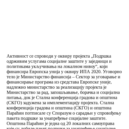
Активност се спроводи у оквиру пројекта „Подршка
одрживим услугама социјалне заштите у заједници и
политикама укључивања на локалном нивоу“, који
финансира Европска унија у оквиру ИПА 2020. Уговорно
тело је Министарство финансија – Сектор за уговарање и
финансирање програма из средстава Европске уније,
надлежно министарство за реализацију пројекта је
Министарство за рад, запошљавање, борачка и социјална
питања, док је Стална конференција градова и општина
(СКГО) задужена за имплементацију пројекта. Стална
конференција градова и општина (СКГО) и општина
Параћин потписале су Споразум о сарадњи у спровођењу
пакета подршке за унапређење социјалне заштите.
Општина Параћин је једна од 20 локалних самоуправа
које су добиле пакет подршке за унапређење социјалне