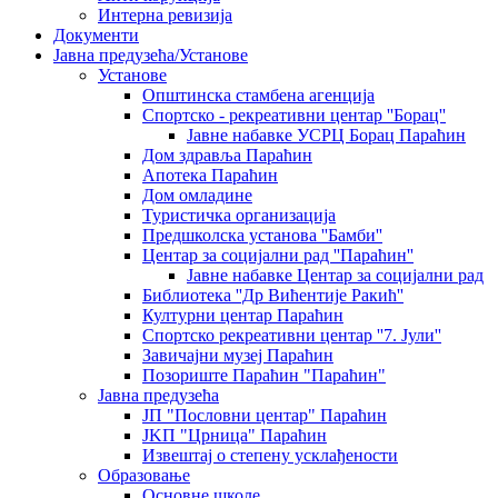
Интерна ревизија
Документи
Јавна предузећа/Установе
Установе
Општинскa стамбенa агенцијa
Спортско - рекреативни центар ''Борац''
Јавне набавке УСРЦ Борац Параћин
Дом здравља Параћин
Апотека Параћин
Дом омладине
Туристичка организација
Предшколска установа ''Бамби''
Центар за социјални рад ''Параћин''
Јавне набавке Центар за социјални рад
Библиотека ''Др Вићентије Ракић''
Културни центар Параћин
Спортско рекреативни центар ''7. Јули''
Завичајни музеј Параћин
Позориште Параћин "Параћин"
Јавна предузећа
ЈП "Пословни центар" Параћин
ЈKП "Црница" Параћин
Извештај о степену усклађености
Образовање
Основне школе