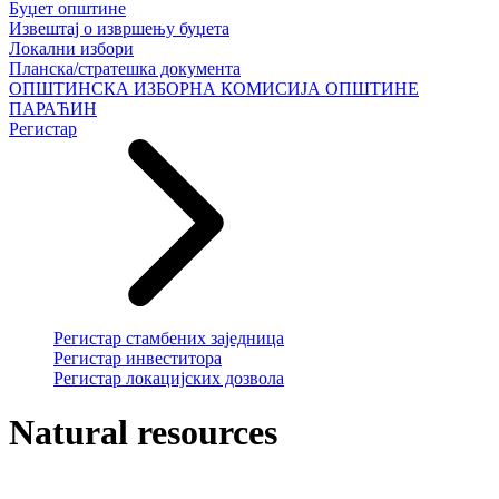
Буџет општине
Извештај о извршењу буџета
Локални избори
Планска/стратешка документа
ОПШТИНСКА ИЗБОРНА КОМИСИЈА ОПШТИНЕ
ПАРАЋИН
Регистар
Регистар стамбених заједница
Регистар инвеститора
Регистар локацијских дозвола
Natural resources