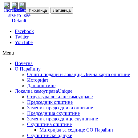
Ћирилица
Латиница
Facebook
Twitter
YouTube
Menu
Почетна
О Параћину
Општи подаци и локација
Лична карта општине
Историјат
Дан општине
Локална самоуправа
Unique
Структура локалне самоуправе
Председник општине
Заменик председника општине
Председница скупштине
Заменик председнице скупштине
Скупштина општине
Материјал за седнице СО Параћин
Скупштинске одлуке