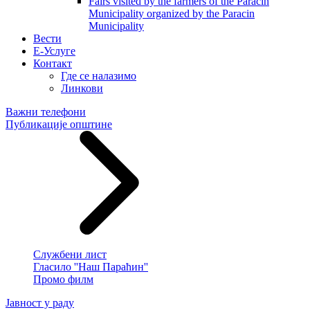
Fairs visited by the farmers of the Paracin
Municipality organized by the Paracin
Municipality
Вести
E-Услуге
Контакт
Где се налазимо
Линкови
Важни телефони
Публикације општине
Службени лист
Гласило ''Наш Параћин''
Промо филм
Јавност у раду