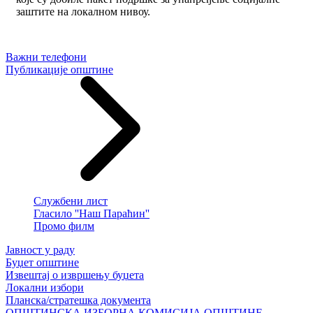
заштите на локалном нивоу.
Важни телефони
Публикације општине
Службени лист
Гласило ''Наш Параћин''
Промо филм
Јавност у раду
Буџет општине
Извештај о извршењу буџета
Локални избори
Планска/стратешка документа
ОПШТИНСКА ИЗБОРНА КОМИСИЈА ОПШТИНЕ