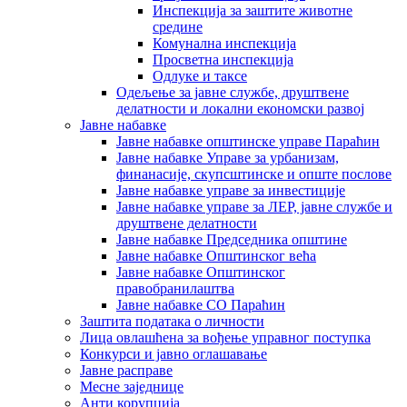
Инспекција за заштите животне
средине
Комунална инспекција
Просветна инспекција
Одлуке и таксе
Одељење за јавне службе, друштвене
делатности и локални економски развој
Јавне набавке
Јавне набавке општинске управе Параћин
Јавне набавке Управе за урбанизам,
финанасије, скупсштинске и опште послове
Јавне набавке управе за инвестиције
Јавне набавке управе за ЛЕР, јавне службе и
друштвене делатности
Јавне набавке Председника општине
Јавне набавке Општинског већа
Јавне набавке Општинског
правобранилаштва
Јавне набавке СО Параћин
Заштита података о личности
Лица овлашћена за вођење управног поступка
Конкурси и јавно оглашавање
Јавне расправе
Месне заједнице
Анти корупција