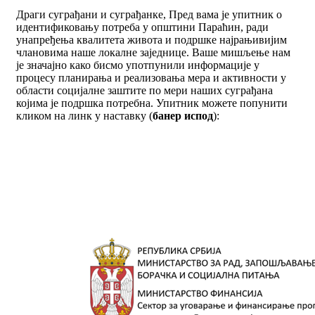
Драги суграђани и суграђанке, Пред вама је упитник о
идентификовању потреба у општини Параћин, ради
унапређења квалитета живота и подршке најрањивијим
члановима наше локалне заједнице. Ваше мишљење нам
је значајно како бисмо употпунили информације у
процесу планирања и реализовања мера и активности у
области социјалне заштите по мери наших суграђана
којима је подршка потребна. Упитник можете попунити
кликом на линк у наставку (
банер испод
):