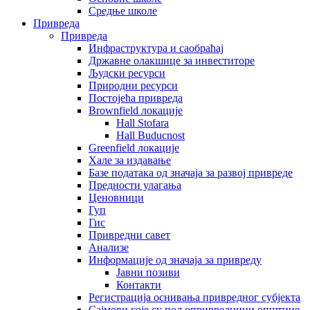
Средње школе
Привреда
Привреда
Инфраструктура и саобраћај
Државне олакшице за инвеститоре
Људски ресурси
Природни ресурси
Постојећа привреда
Brownfield локације
Hall Stofara
Hall Buducnost
Greenfield локације
Хале за издавање
Базе података од значаја за развој привреде
Предности улагања
Ценовници
Гуп
Гис
Привредни савет
Aнализе
Информације од значаја за привреду
Јавни позиви
Контакти
Регистрација оснивања привредног субјекта
Сајмови које су пољопривредници општине