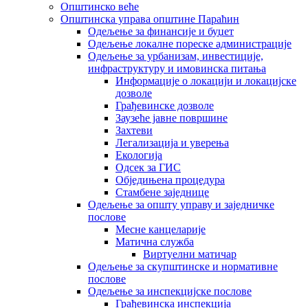
Општинско веће
Општинска управа општине Параћин
Одељење за финансије и буџет
Одељење локалне пореске администрације
Одељење за урбанизам, инвестиције,
инфраструктуру и имовинска питања
Информације о локацији и локацијске
дозволе
Грађевинске дозволе
Заузеће јавне површине
Захтеви
Легализација и уверења
Екологија
Одсек за ГИС
Обједињена процедура
Стамбене заједнице
Oдељење за општу управу и заједничке
послове
Месне канцеларије
Матична служба
Виртуелни матичар
Одељење за скупштинске и нормативне
послове
Одељење за инспекцијске послове
Грађевинска инспекција