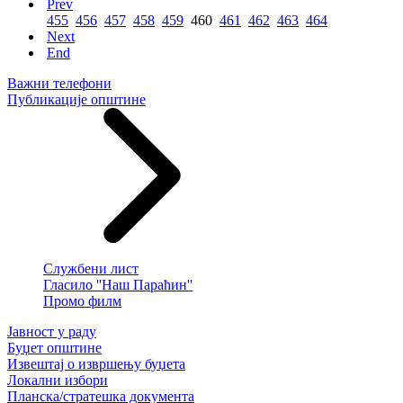
Prev
455
456
457
458
459
460
461
462
463
464
Next
End
Важни телефони
Публикације општине
Службени лист
Гласило ''Наш Параћин''
Промо филм
Јавност у раду
Буџет општине
Извештај о извршењу буџета
Локални избори
Планска/стратешка документа