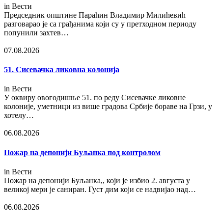
in
Вести
Председник општине Параћин Владимир Милићевић
разговарао је са грађанима који су у претходном периоду
попунили захтев…
07.08.2026
51. Сисевачка ликовна колонија
in
Вести
У оквиру овогодишње 51. по реду Сисевачке ликовне
колоније, уметници из више градова Србије бораве на Грзи, у
хотелу…
06.08.2026
Пожар на депонији Буљанка под контролом
in
Вести
Пожар на депонији Буљанка,, који је избио 2. августа у
великој мери је саниран. Густ дим који се надвијао над…
06.08.2026