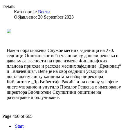
Details
Категорија:
Вести
Објављено: 20 September 2023
Након образложења Службе месних заједница на 270.
седници Општинског већа чланови су донели решења о
давању сагласности на прве измене Финансијских
планова прихода и расхода месних заједница „Дреновац“
и „Клачевица“. Веће је на овој седници усвојило и
достављену листу кандидата за избор директора
Библиотеке „Др Вићентије Ракић“ и на основу усвојене
листе утврдило и упутило Предлог Решења о именовању
директора Библиотеке Скупштини општине на
разматрање и одлучивање.
Page 460 of 665
Start