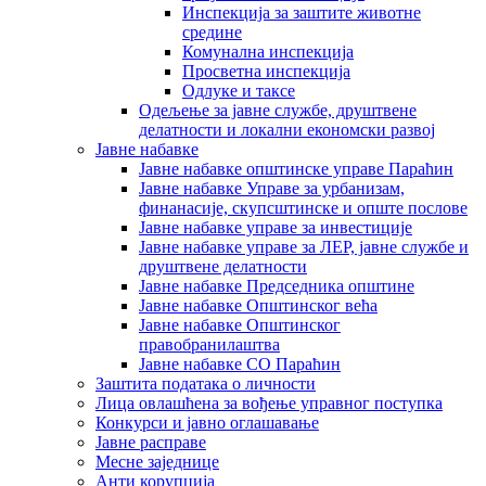
Инспекција за заштите животне
средине
Комунална инспекција
Просветна инспекција
Одлуке и таксе
Одељење за јавне службе, друштвене
делатности и локални економски развој
Јавне набавке
Јавне набавке општинске управе Параћин
Јавне набавке Управе за урбанизам,
финанасије, скупсштинске и опште послове
Јавне набавке управе за инвестиције
Јавне набавке управе за ЛЕР, јавне службе и
друштвене делатности
Јавне набавке Председника општине
Јавне набавке Општинског већа
Јавне набавке Општинског
правобранилаштва
Јавне набавке СО Параћин
Заштита података о личности
Лица овлашћена за вођење управног поступка
Конкурси и јавно оглашавање
Јавне расправе
Месне заједнице
Анти корупција