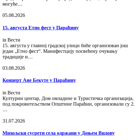
могуће…
05.08.2026
15. августа Етно фест у Параћину
in
Вести
15. августа у главној градској улици биће организован још
један „Етно фест“. Манифестцију посвећену очувању
традиције и…
03.08.2026
Концерт Ане Бекуте у Параћину
in
Вести
Културни центар, Дом омладине и Туристичка организација,
под покровитељством Општине Параћин, организовали су 2.
…
31.07.2026
Михољски сусрети села одржани у Доњем Видову