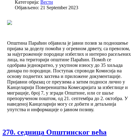
Категорија:
Вести
Објављено: 21 September 2023
Општина Параћин објавила је јавни позив за подношење
пријава за доделу помоћи у огревном дрвету, са превозом,
за најугроженије породице избеглих и интерно расељених
лица, на територији општине Параћин. Помоћ се
одобрава једнократно, у укупном износу до 35 хиљада
динара по породици. Поступак спроводи Комисија на
основу поднетих захтева и приложене документације.
Пријавни образац се преузима а затим подноси лично у
Канцеларији Повереништва Комесаријата за избеглице и
миграције, број 7, у згради Општине, или се шаље
препорученом поштом, од 21. септембра до 2. октобра. У
наведеној Канцеларији могу се добити и детаљнија
упутства и информације о јавном позиву.
270. седница Општинског већа