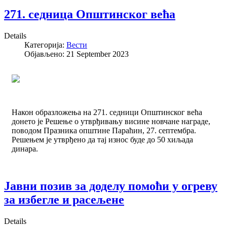
271. седница Општинског већа
Details
Категорија:
Вести
Објављено: 21 September 2023
Након образложења на 271. седници Општинског већа
донето је Решење о утврђивању висине новчане награде,
поводом Празника општине Параћин, 27. септембра.
Решењем је утврђено да тај износ буде до 50 хиљада
динара.
Јавни позив за доделу помоћи у огреву
за избегле и расељене
Details