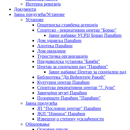
Интерна ревизија
Документи
Јавна предузећа/Установе
Установе
Општинскa стамбенa агенцијa
Спортско - рекреативни центар ''Борац''
Јавне набавке УСРЦ Борац Параћин
Дом здравља Параћин
Апотека Параћин
Дом омладине
Туристичка организација
Предшколска установа ''Бамби''
Центар за социјални рад ''Параћин''
Јавне набавке Центар за социјални рад
Библиотека ''Др Вићентије Ракић''
Културни центар Параћин
Спортско рекреативни центар ''7. Јули''
Завичајни музеј Параћин
Позориште Параћин "Параћин"
Јавна предузећа
ЈП "Пословни центар" Параћин
ЈKП "Црница" Параћин
Извештај о степену усклађености
Образовање
Основне школе