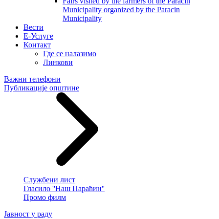
Fairs visited by the farmers of the Paracin
Municipality organized by the Paracin
Municipality
Вести
E-Услуге
Контакт
Где се налазимо
Линкови
Важни телефони
Публикације општине
Службени лист
Гласило ''Наш Параћин''
Промо филм
Јавност у раду