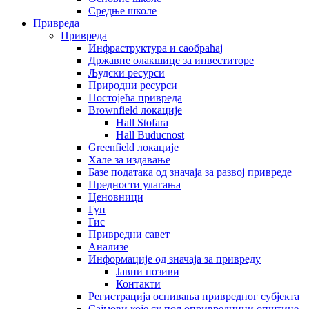
Средње школе
Привреда
Привреда
Инфраструктура и саобраћај
Државне олакшице за инвеститоре
Људски ресурси
Природни ресурси
Постојећа привреда
Brownfield локације
Hall Stofara
Hall Buducnost
Greenfield локације
Хале за издавање
Базе података од значаја за развој привреде
Предности улагања
Ценовници
Гуп
Гис
Привредни савет
Aнализе
Информације од значаја за привреду
Јавни позиви
Контакти
Регистрација оснивања привредног субјекта
Сајмови које су пољопривредници општине