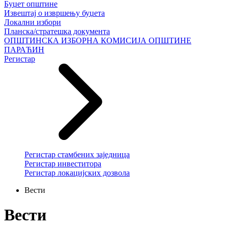
Буџет општине
Извештај о извршењу буџета
Локални избори
Планска/стратешка документа
ОПШТИНСКА ИЗБОРНА КОМИСИЈА ОПШТИНЕ
ПАРАЋИН
Регистар
Регистар стамбених заједница
Регистар инвеститора
Регистар локацијских дозвола
Вести
Вести