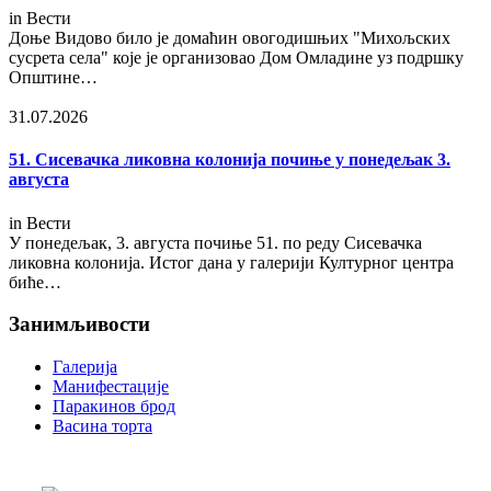
in
Вести
Доње Видово било је домаћин овогодишњих "Михољских
сусрета села" које је организовао Дом Омладине уз подршку
Општине…
31.07.2026
51. Сисевачка ликовна колонија почиње у понедељак 3.
августа
in
Вести
У понедељак, 3. августа почиње 51. по реду Сисевачка
ликовна колонија. Истог дана у галерији Културног центра
биће…
Занимљивости
Галерија
Манифестације
Паракинов брод
Васина торта