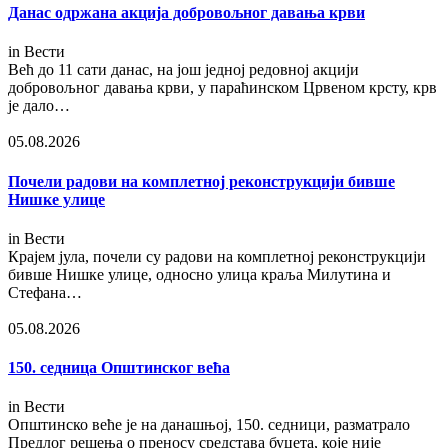
Данас одржана акција добровољног давања крви
in
Вести
Већ до 11 сати данас, на још једној редовној акцији
добровољног давања крви, у параћинском Црвеном крсту, крв
је дало…
05.08.2026
Почели радови на комплетној реконструкцији бивше
Нишке улице
in
Вести
Крајем јула, почели су радови на комплетној реконструкцији
бивше Нишке улице, односно улица краља Милутина и
Стефана…
05.08.2026
150. седница Општинског већа
in
Вести
Општинско веће је на данашњој, 150. седници, разматрало
Предлог решења о преносу средстава буџета, које није