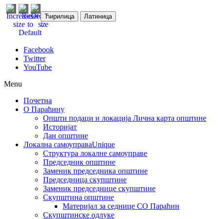
Ћирилица
Латиница
Facebook
Twitter
YouTube
Menu
Почетна
О Параћину
Општи подаци и локација
Лична карта општине
Историјат
Дан општине
Локална самоуправа
Unique
Структура локалне самоуправе
Председник општине
Заменик председника општине
Председница скупштине
Заменик председнице скупштине
Скупштина општине
Материјал за седнице СО Параћин
Скупштинске одлуке