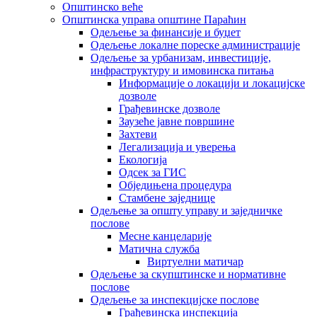
Општинско веће
Општинска управа општине Параћин
Одељење за финансије и буџет
Одељење локалне пореске администрације
Одељење за урбанизам, инвестиције,
инфраструктуру и имовинска питања
Информације о локацији и локацијске
дозволе
Грађевинске дозволе
Заузеће јавне површине
Захтеви
Легализација и уверења
Екологија
Одсек за ГИС
Обједињена процедура
Стамбене заједнице
Oдељење за општу управу и заједничке
послове
Месне канцеларије
Матична служба
Виртуелни матичар
Одељење за скупштинске и нормативне
послове
Одељење за инспекцијске послове
Грађевинска инспекција