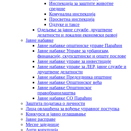
Инспекција за заштите животне
средине
Комунална инспекција
Просветна инспекција
Одлуке и таксе
Одељење за јавне службе, друштвене
делатности и локални економски развој
Јавне набавке
Јавне набавке општинске управе Параћин
Јавне набавке Управе за урбанизам,
финанасије, скупсштинске и опште послове
Јавне набавке управе за инвестиције
Јавне набавке управе за ЛЕР, јавне службе и
друштвене делатности
Јавне набавке Председника општине
Јавне набавке Општинског већа
Јавне набавке Општинског
правобранилаштва
Јавне набавке СО Параћин
Заштита података о личности
Лица овлашћена за вођење управног поступка
Конкурси и јавно оглашавање
Јавне расправе
Месне заједнице
Анти корупција