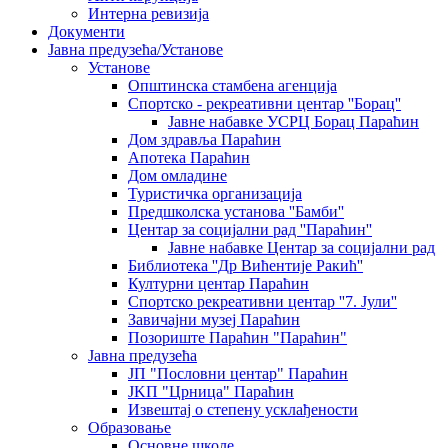
Интерна ревизија
Документи
Јавна предузећа/Установе
Установе
Општинскa стамбенa агенцијa
Спортско - рекреативни центар ''Борац''
Јавне набавке УСРЦ Борац Параћин
Дом здравља Параћин
Апотека Параћин
Дом омладине
Туристичка организација
Предшколска установа ''Бамби''
Центар за социјални рад ''Параћин''
Јавне набавке Центар за социјални рад
Библиотека ''Др Вићентије Ракић''
Културни центар Параћин
Спортско рекреативни центар ''7. Јули''
Завичајни музеј Параћин
Позориште Параћин "Параћин"
Јавна предузећа
ЈП "Пословни центар" Параћин
ЈKП "Црница" Параћин
Извештај о степену усклађености
Образовање
Основне школе