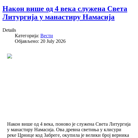
Након више од 4 века служена Света
Литургија у манастиру Намасија
Details
Категорија:
Вести
Објављено: 20 July 2026
Након више од 4 века, поново је служена Света Литургија
у манастиру Намасија. Ова древна светиња у клисури
реке Црнице код Забреге, окупила је велики број верника