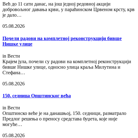
Већ до 11 сати данас, на још једној редовној акцији
добровољног давања крви, у параћинском Црвеном крсту, крв
је дало…
05.08.2026
Почели радови на комплетној реконструкцији бивше
Нишке улице
in
Вести
Крајем јула, почели су радови на комплетној реконструкцији
бивше Нишке улице, односно улица краља Милутина и
Стефана…
05.08.2026
150. седница Општинског већа
in
Вести
Општинско веће је на данашњој, 150. седници, разматрало
Предлог решења о преносу средстава буџета, које није
могуће…
05.08.2026