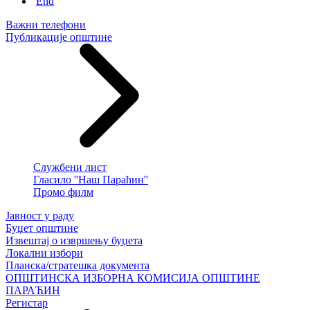
End
Важни телефони
Публикације општине
Службени лист
Гласило ''Наш Параћин''
Промо филм
Јавност у раду
Буџет општине
Извештај о извршењу буџета
Локални избори
Планска/стратешка документа
ОПШТИНСКА ИЗБОРНА КОМИСИЈА ОПШТИНЕ
ПАРАЋИН
Регистар