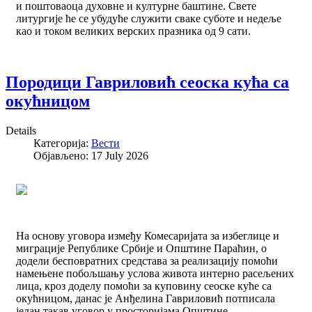
и поштоваоца духовне и културне баштине. Свете
литургије ће се убудуће служити сваке суботе и недеље
као и током великих верских празника од 9 сати.
Породици Гавриловић сеоска кућа са
окућницом
Details
Категорија:
Вести
Објављено: 17 July 2026
На основу уговора између Комесаријата за избеглице и
миграције Републике Србије и Општине Параћин, о
додели бесповратних средстава за реализацију помоћи
намењене побољшању услова живота интерно расељених
лица, кроз доделу помоћи за куповину сеоске куће са
окућницом, данас је Анђелина Гавриловић потписала
један такав уговор у просторијама Општине.