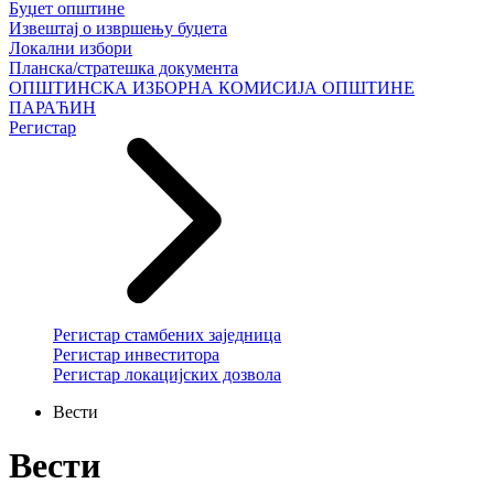
Буџет општине
Извештај о извршењу буџета
Локални избори
Планска/стратешка документа
ОПШТИНСКА ИЗБОРНА КОМИСИЈА ОПШТИНЕ
ПАРАЋИН
Регистар
Регистар стамбених заједница
Регистар инвеститора
Регистар локацијских дозвола
Вести
Вести