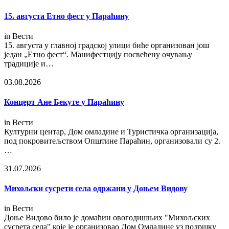
15. августа Етно фест у Параћину
in
Вести
15. августа у главној градској улици биће организован још
један „Етно фест“. Манифестцију посвећену очувању
традиције и…
03.08.2026
Концерт Ане Бекуте у Параћину
in
Вести
Културни центар, Дом омладине и Туристичка организација,
под покровитељством Општине Параћин, организовали су 2.
…
31.07.2026
Михољски сусрети села одржани у Доњем Видову
in
Вести
Доње Видово било је домаћин овогодишњих "Михољских
сусрета села" које је организовао Дом Омладине уз подршку