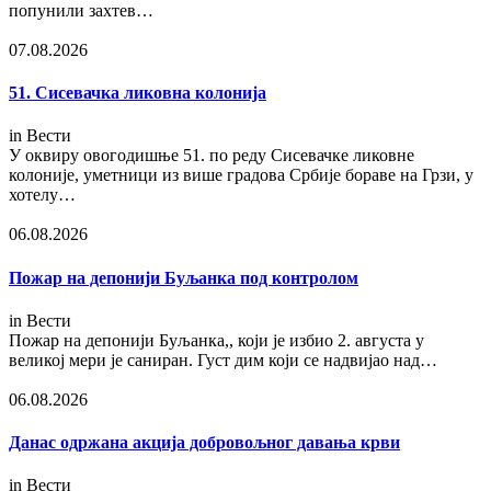
попунили захтев…
07.08.2026
51. Сисевачка ликовна колонија
in
Вести
У оквиру овогодишње 51. по реду Сисевачке ликовне
колоније, уметници из више градова Србије бораве на Грзи, у
хотелу…
06.08.2026
Пожар на депонији Буљанка под контролом
in
Вести
Пожар на депонији Буљанка,, који је избио 2. августа у
великој мери је саниран. Густ дим који се надвијао над…
06.08.2026
Данас одржана акција добровољног давања крви
in
Вести