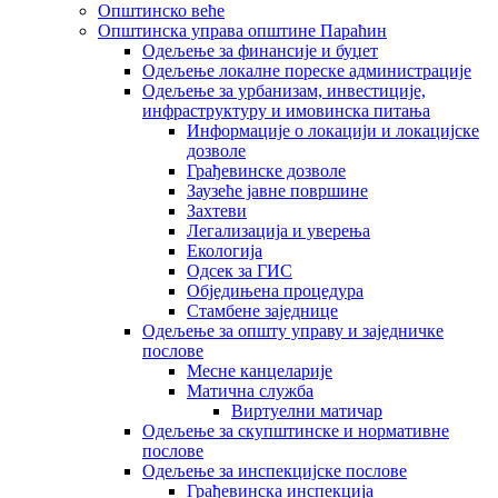
Општинско веће
Општинска управа општине Параћин
Одељење за финансије и буџет
Одељење локалне пореске администрације
Одељење за урбанизам, инвестиције,
инфраструктуру и имовинска питања
Информације о локацији и локацијске
дозволе
Грађевинске дозволе
Заузеће јавне површине
Захтеви
Легализација и уверења
Екологија
Одсек за ГИС
Обједињена процедура
Стамбене заједнице
Oдељење за општу управу и заједничке
послове
Месне канцеларије
Матична служба
Виртуелни матичар
Одељење за скупштинске и нормативне
послове
Одељење за инспекцијске послове
Грађевинска инспекција