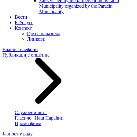
Fairs visited by the farmers of the Paracin
Municipality organized by the Paracin
Municipality
Вести
E-Услуге
Контакт
Где се налазимо
Линкови
Важни телефони
Публикације општине
Службени лист
Гласило ''Наш Параћин''
Промо филм
Јавност у раду