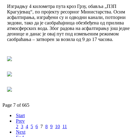
Изградњу 4 километра пута кроз Грзу, обавља „ПЗП
Крагујевац“, по пројекту ресорног Министарства. Осим
асфалтирања, изграђени су и одводни канали, потпорни
зидови, тако да је саобраћајница обезбеђена од прилива
атмосферских вода. Због радова на асфалтирању још једне
деонице и данас је овај пут под измењеним режимом
саобраћања – затворен за возила од 9 до 17 часова.
Page 7 of 665
Start
Prev
2
3
4
5
6
7
8
9
10
11
Next