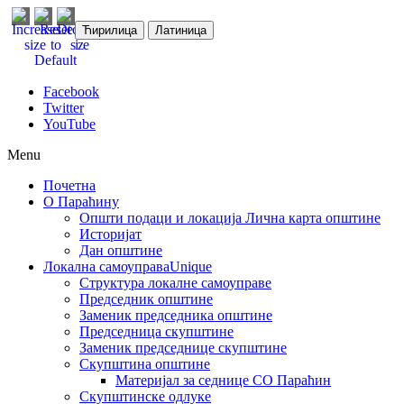
Ћирилица
Латиница
Facebook
Twitter
YouTube
Menu
Почетна
О Параћину
Општи подаци и локација
Лична карта општине
Историјат
Дан општине
Локална самоуправа
Unique
Структура локалне самоуправе
Председник општине
Заменик председника општине
Председница скупштине
Заменик председнице скупштине
Скупштина општине
Материјал за седнице СО Параћин
Скупштинске одлуке