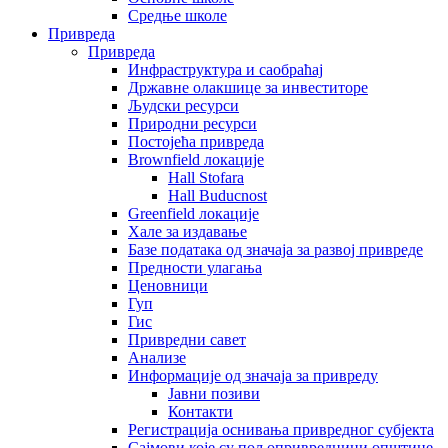
Средње школе
Привреда
Привреда
Инфраструктура и саобраћај
Државне олакшице за инвеститоре
Људски ресурси
Природни ресурси
Постојећа привреда
Brownfield локације
Hall Stofara
Hall Buducnost
Greenfield локације
Хале за издавање
Базе података од значаја за развој привреде
Предности улагања
Ценовници
Гуп
Гис
Привредни савет
Aнализе
Информације од значаја за привреду
Јавни позиви
Контакти
Регистрација оснивања привредног субјекта
Сајмови које су пољопривредници општине