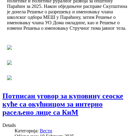
политике и политике руралног развоја за општину
Параћин за 2025. Након обједињене расправе Скупштина
је донела Решење о разрешењу и именовању члана
школског одбора МЕШ у Параћину, затим Решење о
именовању члана УО Дома омладине, као и Решење о
измени Решења о именовању Стручног тима јавног тела.
Потписан уговор за куповину сеоске
куће са окућницом за интерно
расељено лице са КиМ
Details
Категорија:
Вести