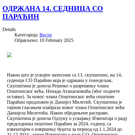
ОДРЖАНА 14. СЕДНИЦА СО
ПАРАЋИН
Details
Категорија:
Вести
Објављено: 10 February 2025
Након што је усвојен записник са 13. скупштине, на 14.
седници СО Параћин која је одржана у понедељак,
Скупштина је донела Решење о разрешењу члана
Општинског већа, Ненада Атанасковића (због поднете
оставке). За новог члана Општинског већа општине
Параћин предложен је Данијел Милетић. Скупштина је
тајним гласањем изабрала новог члана Општинског већа
Данијела Милетића. Након обједињене расправе,
Скупштина је донела Одлуку о усвајању Извештаја о раду
председника општине Параћин за 2024. годину, са
извештајем о извршењу буџета за период од 1.1.2024 до
31.12.2024., затим Извештаји о раду СО, Општинског