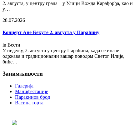
2. августа, у центру града – у Улици Вожда Карађорђа, као и
у…
28.07.2026
Концерт Ане Бекуте 2. августа у Параћину
in
Вести
У недељу, 2. августа у центру Параћина, када се иначе
одржава и традиционални вашар поводом Светог Илије,
биће…
Занимљивости
Галерија
Манифестације
Паракинов брод
Васина торта