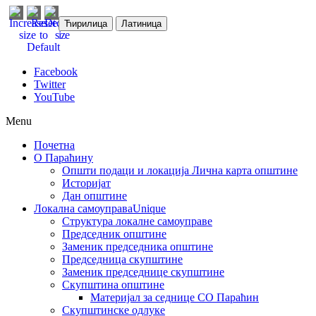
Ћирилица
Латиница
Facebook
Twitter
YouTube
Menu
Почетна
О Параћину
Општи подаци и локација
Лична карта општине
Историјат
Дан општине
Локална самоуправа
Unique
Структура локалне самоуправе
Председник општине
Заменик председника општине
Председница скупштине
Заменик председнице скупштине
Скупштина општине
Материјал за седнице СО Параћин
Скупштинске одлуке