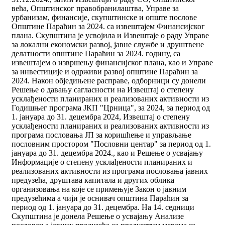
већа, Општинског правобранилаштва, Управе за
урбанизам, финансије, скупштинске и опште послове
Општине Параћин за 2024. са извештајем Финансијског
плана. Скупштина је усвојила и Извештаје о раду Управе
за локални економски развој, јавне службе и друштвене
делатности општине Параћин за 2024. годину, са
извештајем о извршењу финансијског плана, као и Управе
за инвестиције и одрживи развој општине Параћин за
2024. Након обједињене расправе, одборници су донели
Решење о давању сагласности на Извештај о степену
усклађености планираних и реализованих активности из
Годишњег програма ЈКП "Црница", за 2024, за период од
1. јануара до 31. децембра 2024, Извештај о степену
усклађености планираних и реализованих активности из
програма пословања ЈП за коришћење и управљање
пословним простором "Пословни центар" за период од 1.
јануара до 31. децембра 2024., као и Решење о усвајању
Информације о степену усклађености планираних и
реализованих активности из програма пословања јавних
предузећа, друштава капитала и других облика
организовања на које се примењује Закон о јавним
предузећима а чији је оснивач општина Параћин за
период од 1. јануара до 31. децембра. На 14. седници
Скупштина је донела Решење о усвајању Анализе