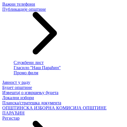
Важни телефони
Публикације општине
Службени лист
Гласило ''Наш Параћин''
Промо филм
Јавност у раду
Буџет општине
Извештај о извршењу буџета
Локални избори
Планска/стратешка документа
ОПШТИНСКА ИЗБОРНА КОМИСИЈА ОПШТИНЕ
ПАРАЋИН
Регистар