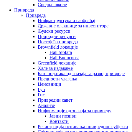
Средње школе
Привреда
Привреда
Инфраструктура и саобраћај
Државне олакшице за инвеститоре
Људски ресурси
Природни ресурси
Постојећа привреда
Brownfield локације
Hall Stofara
Hall Buducnost
Greenfield локације
Хале за издавање
Базе података од значаја за развој привреде
Предности улагања
Ценовници
Гуп
Гис
Привредни савет
Aнализе
Информације од значаја за привреду
Јавни позиви
Контакти
Регистрација оснивања привредног субјекта
Сајмови које су пољопривредници општине