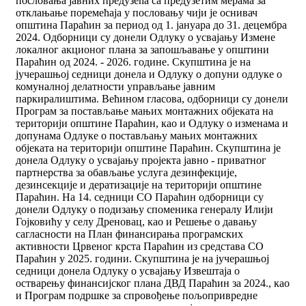
пословања јавних предузећа са предузетим мерама за
отклањање поремећаја у пословању чији је оснивач
општина Параћин за период од 1. јануара до 31. децембра
2024. Одборници су донели Одлуку о усвајању Измене
локалног акционог плана за запошљавање у општини
Параћин од 2024. - 2026. године. Скупштина је на
јучерашњој седници донела и Одлуку о допуни одлуке о
комуналној делатности управљање јавним
паркиралиштима. Већином гласова, одборници су донели
Програм за постављање мањих монтажних објеката на
територији општине Параћин, као и Одлуку о изменама и
допунама Одлуке о постављању мањих монтажних
објеката на територији општине Параћин. Скупштина је
донела Одлуку о усвајању пројекта јавно - приватног
партнерства за обављање услуга дезинфекције,
дезинсекције и дератизације на територији општине
Параћин. На 14. седници СО Параћин одборници су
донели Одлуку о подизању споменика генералу Илији
Гојковићу у селу Дреновац, као и Решење о давању
сагласности на План финансирања програмских
активности Црвеног крста Параћин из средстава СО
Параћин у 2025. години. Скупштина је на јучерашњој
седници донела Одлуку о усвајању Извештаја о
остварењу финансијског плана ДВД Параћин за 2024., као
и Програм подршке за спровођење пољопривредне