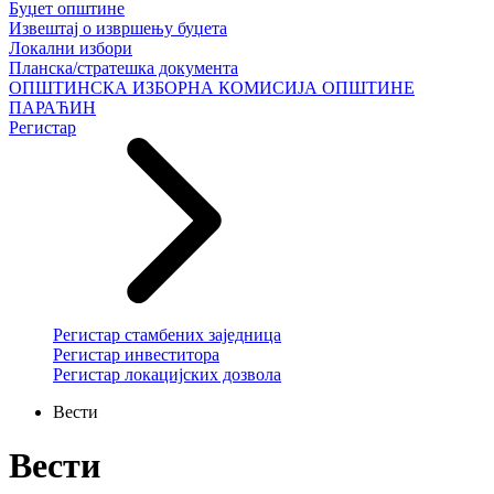
Буџет општине
Извештај о извршењу буџета
Локални избори
Планска/стратешка документа
ОПШТИНСКА ИЗБОРНА КОМИСИЈА ОПШТИНЕ
ПАРАЋИН
Регистар
Регистар стамбених заједница
Регистар инвеститора
Регистар локацијских дозвола
Вести
Вести