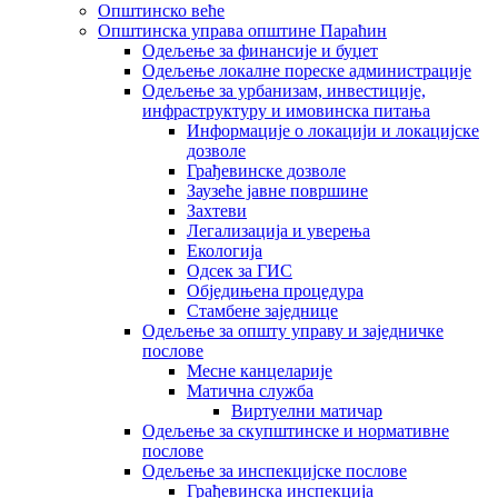
Општинско веће
Општинска управа општине Параћин
Одељење за финансије и буџет
Одељење локалне пореске администрације
Одељење за урбанизам, инвестиције,
инфраструктуру и имовинска питања
Информације о локацији и локацијске
дозволе
Грађевинске дозволе
Заузеће јавне површине
Захтеви
Легализација и уверења
Екологија
Одсек за ГИС
Обједињена процедура
Стамбене заједнице
Oдељење за општу управу и заједничке
послове
Месне канцеларије
Матична служба
Виртуелни матичар
Одељење за скупштинске и нормативне
послове
Одељење за инспекцијске послове
Грађевинска инспекција