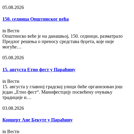
05.08.2026
150. седница Општинског већа
in
Вести
Општинско веће је на данашњој, 150. седници, разматрало
Предлог решења о преносу средстава буџета, које није
могуће…
05.08.2026
15. августа Етно фест у Параћину
in
Вести
15. августа у главној градској улици биће организован још
један „Етно фест“. Манифестцију посвећену очувању
традиције и…
03.08.2026
Концерт Ане Бекуте у Параћину
in
Вести