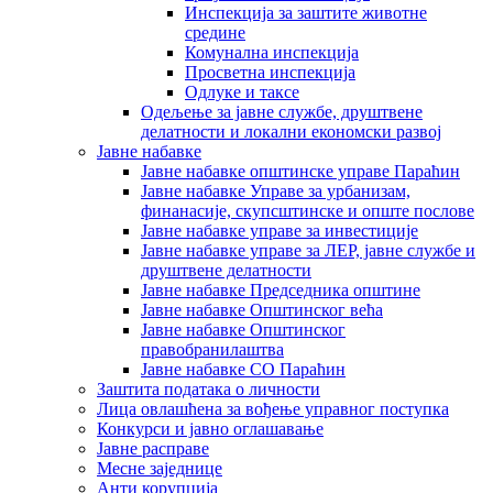
Инспекција за заштите животне
средине
Комунална инспекција
Просветна инспекција
Одлуке и таксе
Одељење за јавне службе, друштвене
делатности и локални економски развој
Јавне набавке
Јавне набавке општинске управе Параћин
Јавне набавке Управе за урбанизам,
финанасије, скупсштинске и опште послове
Јавне набавке управе за инвестиције
Јавне набавке управе за ЛЕР, јавне службе и
друштвене делатности
Јавне набавке Председника општине
Јавне набавке Општинског већа
Јавне набавке Општинског
правобранилаштва
Јавне набавке СО Параћин
Заштита података о личности
Лица овлашћена за вођење управног поступка
Конкурси и јавно оглашавање
Јавне расправе
Месне заједнице
Анти корупција