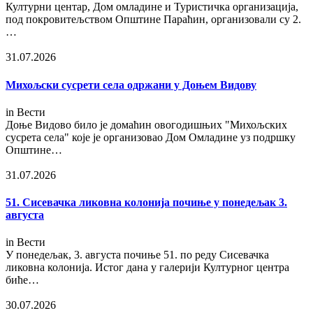
Културни центар, Дом омладине и Туристичка организација,
под покровитељством Општине Параћин, организовали су 2.
…
31.07.2026
Михољски сусрети села одржани у Доњем Видову
in
Вести
Доње Видово било је домаћин овогодишњих "Михољских
сусрета села" које је организовао Дом Омладине уз подршку
Општине…
31.07.2026
51. Сисевачка ликовна колонија почиње у понедељак 3.
августа
in
Вести
У понедељак, 3. августа почиње 51. по реду Сисевачка
ликовна колонија. Истог дана у галерији Културног центра
биће…
30.07.2026