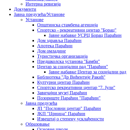
Интерна ревизија
Документи
Јавна предузећа/Установе
Установе
Општинскa стамбенa агенцијa
Спортско - рекреативни центар ''Борац''
Јавне набавке УСРЦ Борац Параћин
Дом здравља Параћин
Апотека Параћин
Дом омладине
Туристичка организација
Предшколска установа ''Бамби''
Центар за социјални рад ''Параћин''
Јавне набавке Центар за социјални рад
Библиотека ''Др Вићентије Ракић''
Културни центар Параћин
Спортско рекреативни центар ''7. Јули''
Завичајни музеј Параћин
Позориште Параћин "Параћин"
Јавна предузећа
ЈП "Пословни центар" Параћин
ЈKП "Црница" Параћин
Извештај о степену усклађености
Образовање
Основне школе