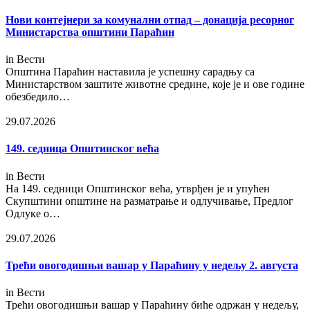
Нови контејнери за комунални отпад – донација ресорног
Министарства општини Параћин
in
Вести
Општина Параћин наставила је успешну сарадњу са
Министарством заштите животне средине, које је и ове године
обезбедило…
29.07.2026
149. седница Општинског већа
in
Вести
На 149. седници Општинског већа, утврђен је и упућен
Скупштини општине на разматрање и одлучивање, Предлог
Одлуке о…
29.07.2026
Трећи овогодишњи вашар у Параћину у недељу 2. aвгуста
in
Вести
Трећи овогодишњи вашар у Параћину биће одржан у недељу,