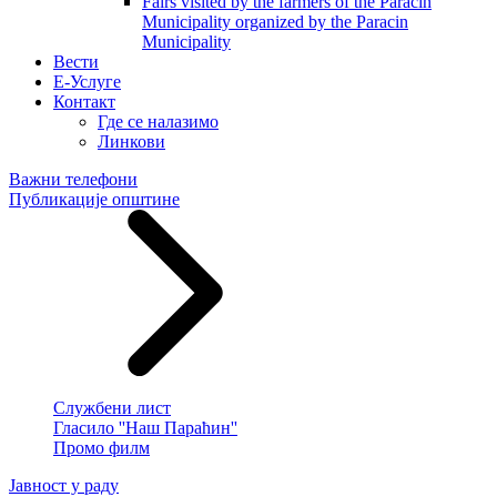
Fairs visited by the farmers of the Paracin
Municipality organized by the Paracin
Municipality
Вести
E-Услуге
Контакт
Где се налазимо
Линкови
Важни телефони
Публикације општине
Службени лист
Гласило ''Наш Параћин''
Промо филм
Јавност у раду