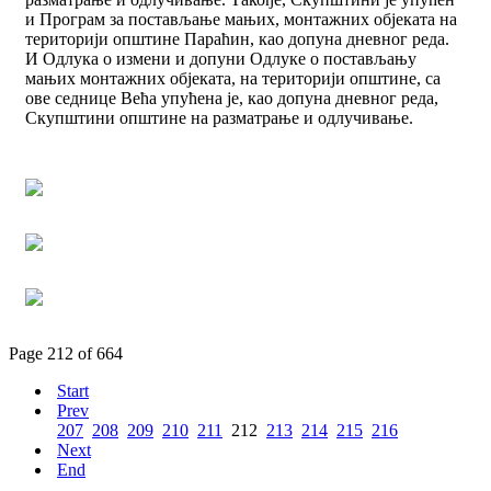
и Програм за постављање мањих, монтажних објеката на
територији општине Параћин, као допуна дневног реда.
И Одлука о измени и допуни Одлуке о постављању
мањих монтажних објеката, на територији општине, са
ове седнице Већа упућена је, као допуна дневног реда,
Скупштини општине на разматрање и одлучивање.
Page 212 of 664
Start
Prev
207
208
209
210
211
212
213
214
215
216
Next
End