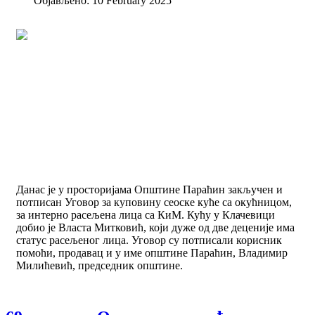
Објављено: 10 February 2025
Данас је у просторијама Општине Параћин закључен и
потписан Уговор за куповину сеоске куће са окућницом,
за интерно расељена лица са КиМ. Кућу у Клачевици
добио је Власта Митковић, који дуже од две деценије има
статус расељеног лица. Уговор су потписали корисник
помоћи, продавац и у име општине Параћин, Владимир
Милићевић, председник општине.