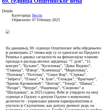
69. седница Општинског већа
Details
Категорија:
Вести
Објављено: 07 February 2025
На данашњој, 69. седници Општинског већа обједињено
је разматрано 27 тачака које су се односиле на Предлоге
Решења о давању сагласности на финансијске планове
прихода и расхода месних заједница: “7. јули”, “11.
конгрес”, “Буљане”, “Бусиловац”, “Доње Видово”,
“Главица”, “Извор”, “Клачевица”, “Мириловац”,
“Поповац”, “Поточац”, “Сињи Вир”, “Стрижа”,
“Забрега”, “Плана”, “4. Јули”, “Глождак”, “Врапчане”,
“Бранко Крсмановић”, “Центар”, “Текија”, “Шавац”,
“Ратаре”, “Чепуре”, “Рашевица”, “Својново” и
“Шалудовац”, за 2025.годину. Веће је утврдило на овој
седници и Одлуку о допуни Одлуке о комуналној
делатности - управљање јавним паркиралиштима и
упутило је Скупштини, као допуну дневног реда, на
разматрање и одлучивање. Такође, Скупштини је упућен