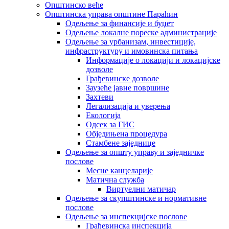
Општинско веће
Општинска управа општине Параћин
Одељење за финансије и буџет
Одељење локалне пореске администрације
Одељење за урбанизам, инвестиције,
инфраструктуру и имовинска питања
Информације о локацији и локацијске
дозволе
Грађевинске дозволе
Заузеће јавне површине
Захтеви
Легализација и уверења
Екологија
Одсек за ГИС
Обједињена процедура
Стамбене заједнице
Oдељење за општу управу и заједничке
послове
Месне канцеларије
Матична служба
Виртуелни матичар
Одељење за скупштинске и нормативне
послове
Одељење за инспекцијске послове
Грађевинска инспекција