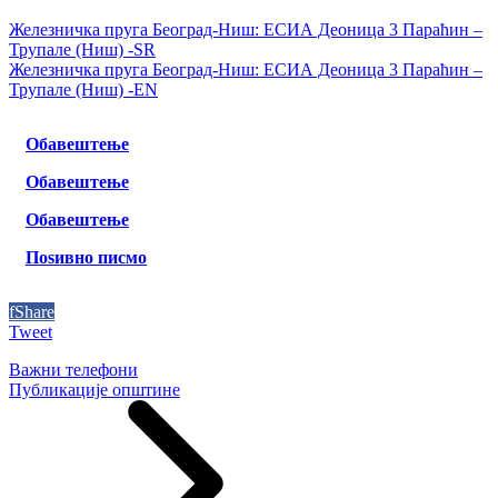
Железничка пруга Београд-Ниш: ЕСИА Деоница 3 Параћин –
Трупале (Ниш) -SR
Железничка пруга Београд-Ниш: ЕСИА Деоница 3 Параћин –
Трупале (Ниш) -EN
Обавештење
Обавештење
Обавештење
Поѕивно писмо
f
Share
Tweet
Важни телефони
Публикације општине