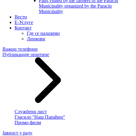
Fairs visited by the farmers of the Paracin
Municipality organized by the Paracin
Municipality
Вести
E-Услуге
Контакт
Где се налазимо
Линкови
Важни телефони
Публикације општине
Службени лист
Гласило ''Наш Параћин''
Промо филм
Јавност у раду