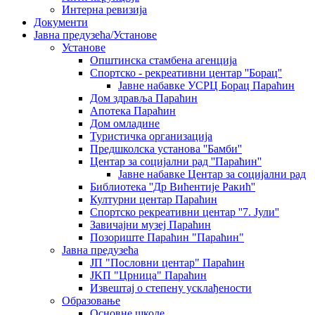
Интерна ревизија
Документи
Јавна предузећа/Установе
Установе
Општинскa стамбенa агенцијa
Спортско - рекреативни центар ''Борац''
Јавне набавке УСРЦ Борац Параћин
Дом здравља Параћин
Апотека Параћин
Дом омладине
Туристичка организација
Предшколска установа ''Бамби''
Центар за социјални рад ''Параћин''
Јавне набавке Центар за социјални рад
Библиотека ''Др Вићентије Ракић''
Културни центар Параћин
Спортско рекреативни центар ''7. Јули''
Завичајни музеј Параћин
Позориште Параћин "Параћин"
Јавна предузећа
ЈП "Пословни центар" Параћин
ЈKП "Црница" Параћин
Извештај о степену усклађености
Образовање
Основне школе