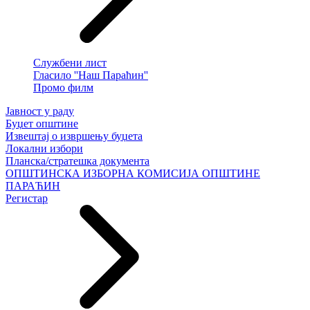
Службени лист
Гласило ''Наш Параћин''
Промо филм
Јавност у раду
Буџет општине
Извештај о извршењу буџета
Локални избори
Планска/стратешка документа
ОПШТИНСКА ИЗБОРНА КОМИСИЈА ОПШТИНЕ
ПАРАЋИН
Регистар