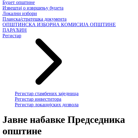
Буџет општине
Извештај о извршењу буџета
Локални избори
Планска/стратешка документа
ОПШТИНСКА ИЗБОРНА КОМИСИЈА ОПШТИНЕ
ПАРАЋИН
Регистар
Регистар стамбених заједница
Регистар инвеститора
Регистар локацијских дозвола
Јавне набавке Председника
општине