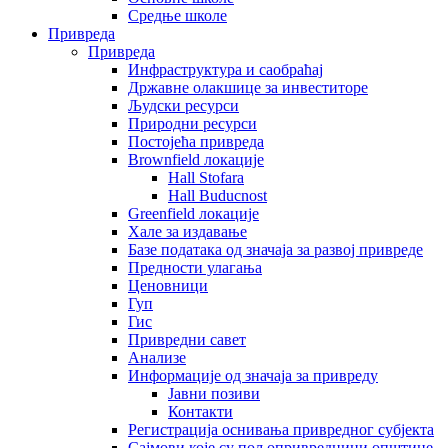
Средње школе
Привреда
Привреда
Инфраструктура и саобраћај
Државне олакшице за инвеститоре
Људски ресурси
Природни ресурси
Постојећа привреда
Brownfield локације
Hall Stofara
Hall Buducnost
Greenfield локације
Хале за издавање
Базе података од значаја за развој привреде
Предности улагања
Ценовници
Гуп
Гис
Привредни савет
Aнализе
Информације од значаја за привреду
Јавни позиви
Контакти
Регистрација оснивања привредног субјекта
Сајмови које су пољопривредници општине