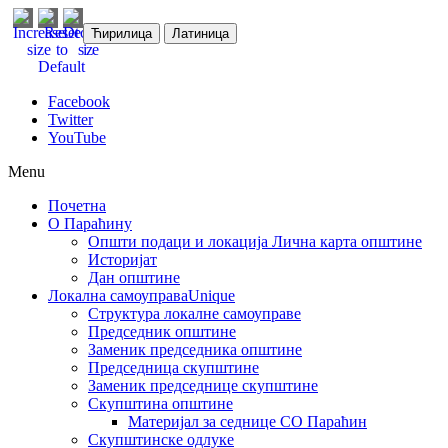
Ћирилица
Латиница
Facebook
Twitter
YouTube
Menu
Почетна
О Параћину
Општи подаци и локација
Лична карта општине
Историјат
Дан општине
Локална самоуправа
Unique
Структура локалне самоуправе
Председник општине
Заменик председника општине
Председница скупштине
Заменик председнице скупштине
Скупштина општине
Материјал за седнице СО Параћин
Скупштинске одлуке