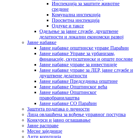
Инспекција за заштите животне
средине
Комунална инспекција
Просветна инспекција
Одлуке и таксе
Одељење за јавне службе, друштвене
делатности и локални економски развој
Јавне набавке
Јавне набавке општинске управе Параћин
Јавне набавке Управе за урбанизам,
финанасије, скупсштинске и опште послове
Јавне набавке управе за инвестиције
Јавне набавке управе за ЛЕР, јавне службе и
друштвене делатности
Јавне набавке Председника општине
Јавне набавке Општинског већа
Јавне набавке Општинског
правобранилаштва
Јавне набавке СО Параћин
Заштита података о личности
Лица овлашћена за вођење управног поступка
Конкурси и јавно оглашавање
Јавне расправе
Месне заједнице
Анти корупција