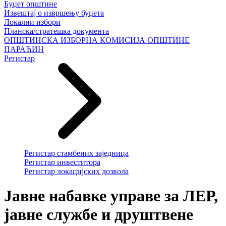
Буџет општине
Извештај о извршењу буџета
Локални избори
Планска/стратешка документа
ОПШТИНСКА ИЗБОРНА КОМИСИЈА ОПШТИНЕ
ПАРАЋИН
Регистар
Регистар стамбених заједница
Регистар инвеститора
Регистар локацијских дозвола
Јавне набавке управе за ЛЕР,
јавне службе и друштвене