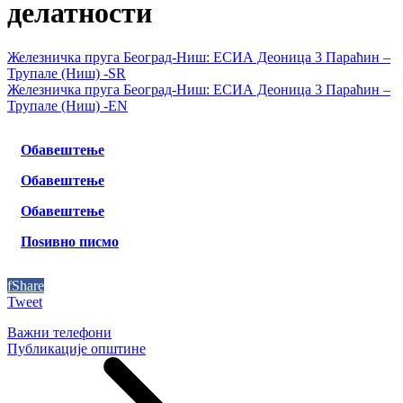
делатности
Железничка пруга Београд-Ниш: ЕСИА Деоница 3 Параћин –
Трупале (Ниш) -SR
Железничка пруга Београд-Ниш: ЕСИА Деоница 3 Параћин –
Трупале (Ниш) -EN
Обавештење
Обавештење
Обавештење
Поѕивно писмо
f
Share
Tweet
Важни телефони
Публикације општине