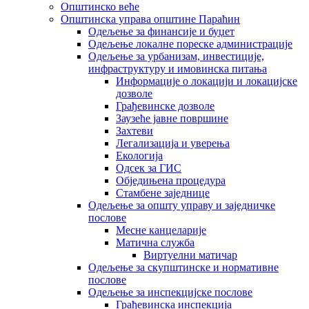
Општинско веће
Општинска управа општине Параћин
Одељење за финансије и буџет
Одељење локалне пореске администрације
Одељење за урбанизам, инвестиције,
инфраструктуру и имовинска питања
Информације о локацији и локацијске
дозволе
Грађевинске дозволе
Заузеће јавне површине
Захтеви
Легализација и уверења
Екологија
Одсек за ГИС
Обједињена процедура
Стамбене заједнице
Oдељење за општу управу и заједничке
послове
Месне канцеларије
Матична служба
Виртуелни матичар
Одељење за скупштинске и нормативне
послове
Одељење за инспекцијске послове
Грађевинска инспекција