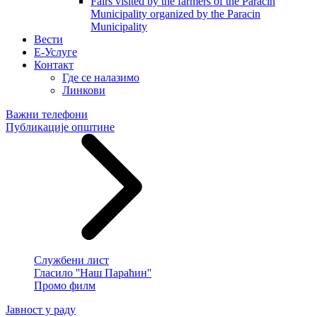
Fairs visited by the farmers of the Paracin
Municipality organized by the Paracin
Municipality
Вести
E-Услуге
Контакт
Где се налазимо
Линкови
Важни телефони
Публикације општине
Службени лист
Гласило ''Наш Параћин''
Промо филм
Јавност у раду