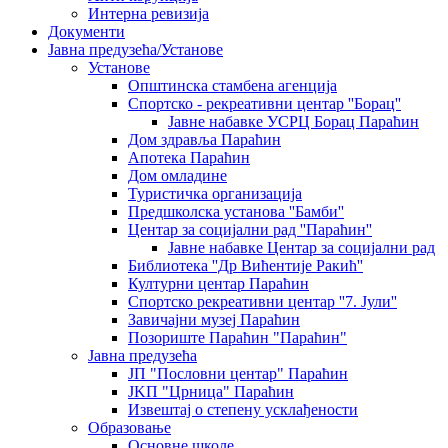
Интерна ревизија
Документи
Јавна предузећа/Установе
Установе
Општинскa стамбенa агенцијa
Спортско - рекреативни центар ''Борац''
Јавне набавке УСРЦ Борац Параћин
Дом здравља Параћин
Апотека Параћин
Дом омладине
Туристичка организација
Предшколска установа ''Бамби''
Центар за социјални рад ''Параћин''
Јавне набавке Центар за социјални рад
Библиотека ''Др Вићентије Ракић''
Културни центар Параћин
Спортско рекреативни центар ''7. Јули''
Завичајни музеј Параћин
Позориште Параћин "Параћин"
Јавна предузећа
ЈП "Пословни центар" Параћин
ЈKП "Црница" Параћин
Извештај о степену усклађености
Образовање
Основне школе