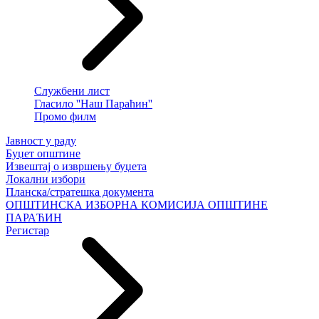
Службени лист
Гласило ''Наш Параћин''
Промо филм
Јавност у раду
Буџет општине
Извештај о извршењу буџета
Локални избори
Планска/стратешка документа
ОПШТИНСКА ИЗБОРНА КОМИСИЈА ОПШТИНЕ
ПАРАЋИН
Регистар