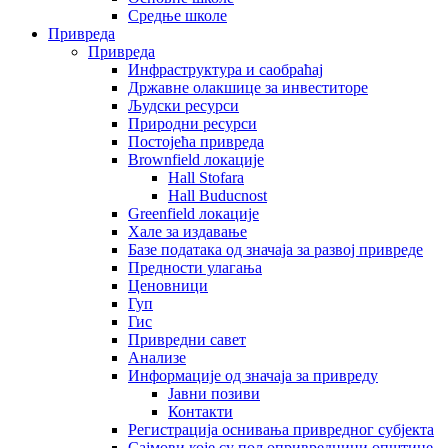
Средње школе
Привреда
Привреда
Инфраструктура и саобраћај
Државне олакшице за инвеститоре
Људски ресурси
Природни ресурси
Постојећа привреда
Brownfield локације
Hall Stofara
Hall Buducnost
Greenfield локације
Хале за издавање
Базе података од значаја за развој привреде
Предности улагања
Ценовници
Гуп
Гис
Привредни савет
Aнализе
Информације од значаја за привреду
Јавни позиви
Контакти
Регистрација оснивања привредног субјекта
Сајмови које су пољопривредници општине