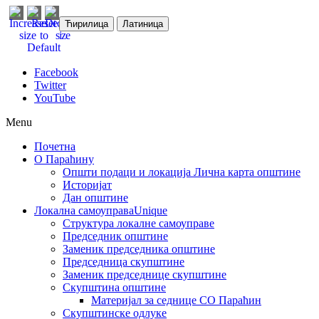
Ћирилица
Латиница
Facebook
Twitter
YouTube
Menu
Почетна
О Параћину
Општи подаци и локација
Лична карта општине
Историјат
Дан општине
Локална самоуправа
Unique
Структура локалне самоуправе
Председник општине
Заменик председника општине
Председница скупштине
Заменик председнице скупштине
Скупштина општине
Материјал за седнице СО Параћин
Скупштинске одлуке