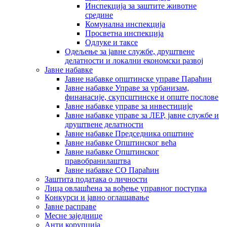
Инспекција за заштите животне
средине
Комунална инспекција
Просветна инспекција
Одлуке и таксе
Одељење за јавне службе, друштвене
делатности и локални економски развој
Јавне набавке
Јавне набавке општинске управе Параћин
Јавне набавке Управе за урбанизам,
финанасије, скупсштинске и опште послове
Јавне набавке управе за инвестиције
Јавне набавке управе за ЛЕР, јавне службе и
друштвене делатности
Јавне набавке Председника општине
Јавне набавке Општинског већа
Јавне набавке Општинског
правобранилаштва
Јавне набавке СО Параћин
Заштита података о личности
Лица овлашћена за вођење управног поступка
Конкурси и јавно оглашавање
Јавне расправе
Месне заједнице
Анти корупција