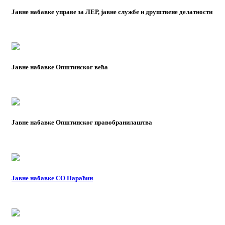
Јавне набавке управе за ЛЕР, јавне службе и друштвене делатности
Јавне набавке Општинског већа
Јавне набавке Општинског правобранилаштва
Јавне набавке СО Параћин