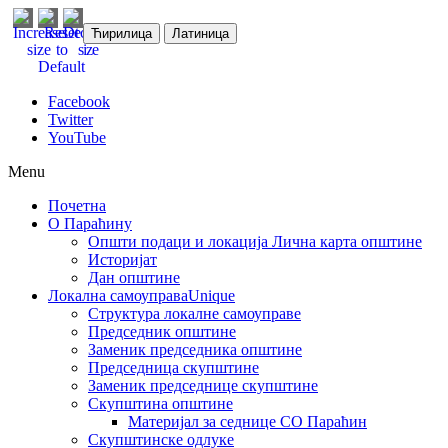
Ћирилица
Латиница
Facebook
Twitter
YouTube
Menu
Почетна
О Параћину
Општи подаци и локација
Лична карта општине
Историјат
Дан општине
Локална самоуправа
Unique
Структура локалне самоуправе
Председник општине
Заменик председника општине
Председница скупштине
Заменик председнице скупштине
Скупштина општине
Материјал за седнице СО Параћин
Скупштинске одлуке