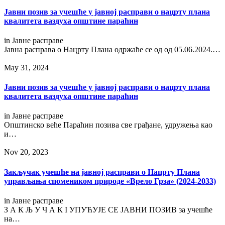
Јавни позив за учешће у јавној расправи о нацрту плана
квалитета ваздуха општине параћин
in
Јавне расправе
Јавна расправа о Нацрту Плана одржаће се од од 05.06.2024.…
May 31, 2024
Јавни позив за учешће у јавној расправи о нацрту плана
квалитета ваздуха општине параћин
in
Јавне расправе
Општинско веће Параћин позива све грађане, удружења као
и…
Nov 20, 2023
Закључак учешће на јавној расправи о Нацрту Плана
управљања спомеником природе «Врело Грза» (2024-2033)
in
Јавне расправе
З А К Љ У Ч А К I УПУЋУЈЕ СЕ ЈАВНИ ПОЗИВ за учешће
на…