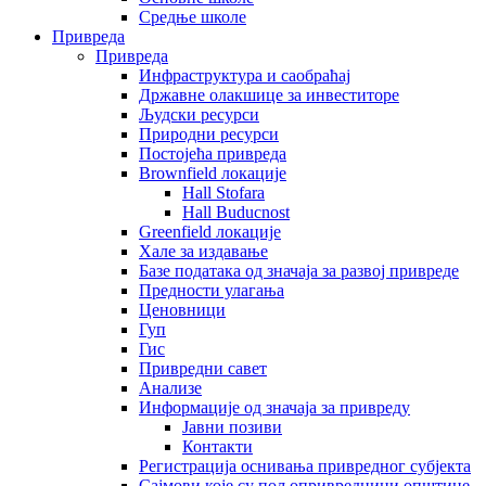
Средње школе
Привреда
Привреда
Инфраструктура и саобраћај
Државне олакшице за инвеститоре
Људски ресурси
Природни ресурси
Постојећа привреда
Brownfield локације
Hall Stofara
Hall Buducnost
Greenfield локације
Хале за издавање
Базе података од значаја за развој привреде
Предности улагања
Ценовници
Гуп
Гис
Привредни савет
Aнализе
Информације од значаја за привреду
Јавни позиви
Контакти
Регистрација оснивања привредног субјекта
Сајмови које су пољопривредници општине