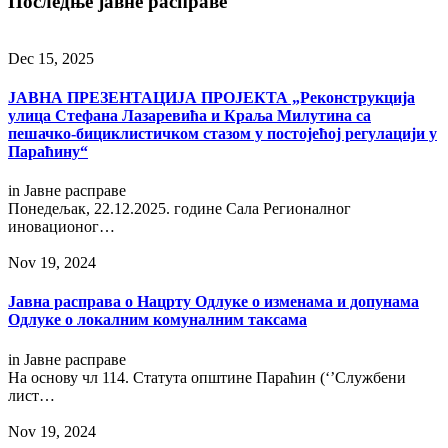
Последње јавне расправе
Dec 15, 2025
ЈАВНА ПРЕЗЕНТАЦИЈА ПРОЈЕКТА „Реконструкција
улица Стефана Лазаревића и Краља Милутина са
пешачко-бициклистичком стазом у постојећој регулацији у
Параћину“
in
Јавне расправе
Понедељак, 22.12.2025. године Сала Регионалног
иновационог…
Nov 19, 2024
Jавнa расправa о Нацрту Одлуке о изменама и допунама
Одлуке о локалним комуналним таксама
in
Јавне расправе
На основу чл 114. Статута општине Параћин (‘’Службени
лист…
Nov 19, 2024