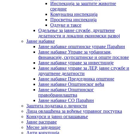
Инспекција за заштите животне
средине
Комунална инспекција
Просветна инспекција
Одлуке и таксе
Одељење за јавне службе, друштвене
делатности и локални економски развој
Јавне набавке
Јавне набавке општинске управе Параћин
Јавне набавке Управе за урбанизам,
финанасије, скупсштинске и опште послове
Јавне набавке управе за инвестиције
Јавне набавке управе за ЛЕР, јавне службе и
друштвене делатности
Јавне набавке Председника општине
Јавне набавке Општинског већа
Јавне набавке Општинског
правобранилаштва
Јавне набавке СО Параћин
Заштита података о личности
Лица овлашћена за вођење управног поступка
Конкурси и јавно оглашавање
Јавне расправе
Месне заједнице
Анти корупција