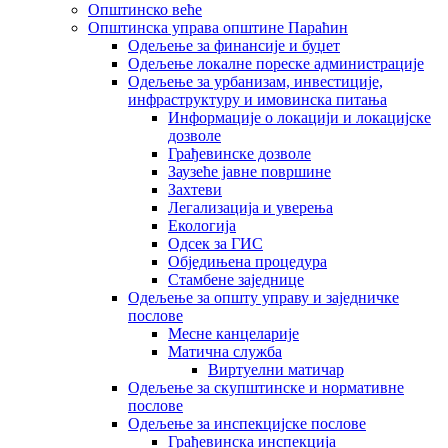
Општинско веће
Општинска управа општине Параћин
Одељење за финансије и буџет
Одељење локалне пореске администрације
Одељење за урбанизам, инвестиције,
инфраструктуру и имовинска питања
Информације о локацији и локацијске
дозволе
Грађевинске дозволе
Заузеће јавне површине
Захтеви
Легализација и уверења
Екологија
Одсек за ГИС
Обједињена процедура
Стамбене заједнице
Oдељење за општу управу и заједничке
послове
Месне канцеларије
Матична служба
Виртуелни матичар
Одељење за скупштинске и нормативне
послове
Одељење за инспекцијске послове
Грађевинска инспекција