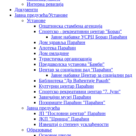
Интерна ревизија
Документи
Јавна предузећа/Установе
Установе
Општинскa стамбенa агенцијa
Спортско - рекреативни центар ''Борац''
Јавне набавке УСРЦ Борац Параћин
Дом здравља Параћин
Апотека Параћин
Дом омладине
Туристичка организација
Предшколска установа ''Бамби''
Центар за социјални рад ''Параћин''
Јавне набавке Центар за социјални рад
Библиотека ''Др Вићентије Ракић''
Културни центар Параћин
Спортско рекреативни центар ''7. Јули''
Завичајни музеј Параћин
Позориште Параћин "Параћин"
Јавна предузећа
ЈП "Пословни центар" Параћин
ЈKП "Црница" Параћин
Извештај о степену усклађености
Образовање
Основне школе