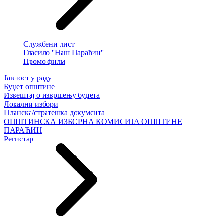
Службени лист
Гласило ''Наш Параћин''
Промо филм
Јавност у раду
Буџет општине
Извештај о извршењу буџета
Локални избори
Планска/стратешка документа
ОПШТИНСКА ИЗБОРНА КОМИСИЈА ОПШТИНЕ
ПАРАЋИН
Регистар