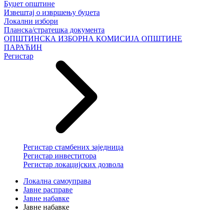
Буџет општине
Извештај о извршењу буџета
Локални избори
Планска/стратешка документа
ОПШТИНСКА ИЗБОРНА КОМИСИЈА ОПШТИНЕ
ПАРАЋИН
Регистар
Регистар стамбених заједница
Регистар инвеститора
Регистар локацијских дозвола
Локална самоуправа
Јавне расправе
Јавне набавке
Јавне набавке