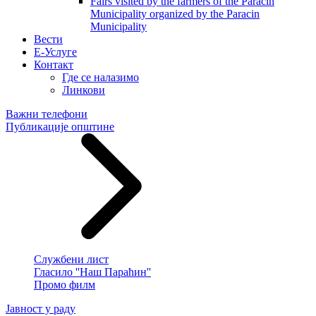
Fairs visited by the farmers of the Paracin
Municipality organized by the Paracin
Municipality
Вести
E-Услуге
Контакт
Где се налазимо
Линкови
Важни телефони
Публикације општине
Службени лист
Гласило ''Наш Параћин''
Промо филм
Јавност у раду