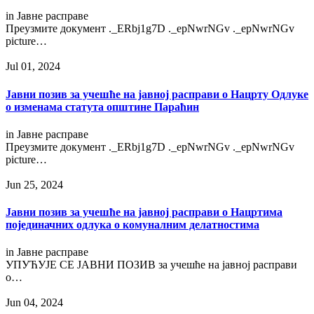
in
Јавне расправе
Преузмитe документ ._ERbj1g7D ._epNwrNGv ._epNwrNGv
picture…
Jul 01, 2024
Јавни позив за учешће на јавној расправи о Нацрту Одлуке
о изменама статута општине Параћин
in
Јавне расправе
Преузмитe документ ._ERbj1g7D ._epNwrNGv ._epNwrNGv
picture…
Jun 25, 2024
Јавни позив за учешће на јавној расправи о Нацртима
појединачних одлука о комуналним делатностима
in
Јавне расправе
УПУЋУЈЕ СЕ ЈАВНИ ПОЗИВ за учешће на јавној расправи
о…
Jun 04, 2024