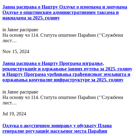
Jавнa расправa о Нацтру Одлуке о изменама и допунама
Одлуке о општинским административним таксама и
накнадама за 2025. годину
in
Јавне расправе
На основу чл 114. Статута општине Параћин (‘’Службени
лист…
Nov 15, 2024
Јавна расправа о Нацрту Програма изградње,
реконструкције и одржавање јавних путева за 2025. годину
и Нацрту Програма уређивања грађевиснког земљишта и
одржавања комуналне инфраструктуре за 2025. годину
in
Јавне расправе
На основу чл 114. Статута општине Параћин (‘’Службени
лист…
Jul 19, 2024
Одлука о акустичном зонирању у обухвату Плана
генералне регулације насељеног места Параћин