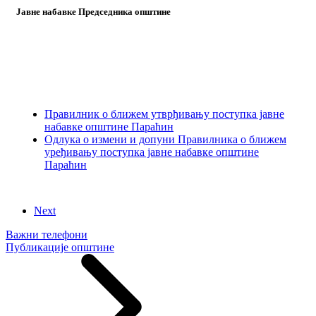
Јавне набавке Председника општине
Правилник о ближем утврђивању поступка јавне
набавке општине Параћин
Одлука о измени и допуни Правилника о ближем
уређивању поступка јавне набавке општине
Параћин
Next
Важни телефони
Публикације општине