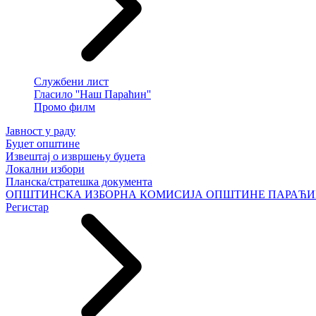
Службени лист
Гласило ''Наш Параћин''
Промо филм
Јавност у раду
Буџет општине
Извештај о извршењу буџета
Локални избори
Планска/стратешка документа
ОПШТИНСКА ИЗБОРНА КОМИСИЈА ОПШТИНЕ ПАРАЋ
Регистар