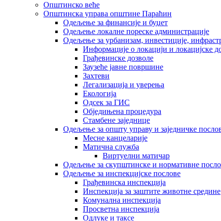
Општинско веће
Општинска управа општине Параћин
Одељење за финансије и буџет
Одељење локалне пореске администрације
Одељење за урбанизам, инвестиције, инфраст
Информације о локацији и локацијске д
Грађевинске дозволе
Заузеће јавне површине
Захтеви
Легализација и уверења
Екологија
Одсек за ГИС
Обједињена процедура
Стамбене заједнице
Oдељење за општу управу и заједничке посло
Месне канцеларије
Матична служба
Виртуелни матичар
Одељење за скупштинске и нормативне посло
Одељење за инспекцијске послове
Грађевинска инспекција
Инспекција за заштите животне средине
Комунална инспекција
Просветна инспекција
Одлуке и таксе