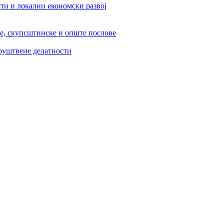
ти и локални економски развој
је, скупсштинске и опште послове
друштвене делатности