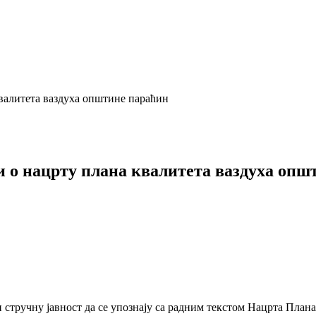
квалитета ваздуха општине параћин
ви о нацрту плана квалитета ваздуха оп
 стручну јавност да се упознају са радним текстом Нацрта План