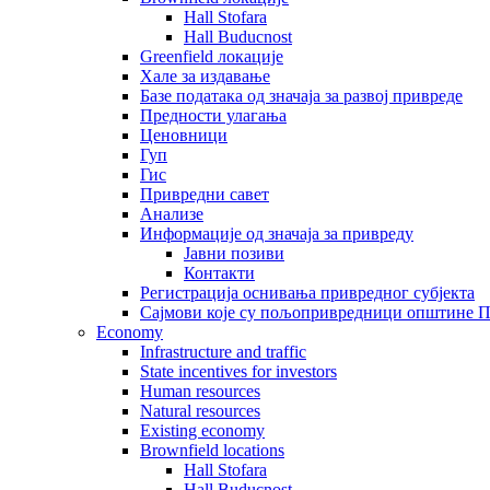
Hall Stofara
Hall Buducnost
Greenfield локације
Хале за издавање
Базе података од значаја за развој привреде
Предности улагања
Ценовници
Гуп
Гис
Привредни савет
Aнализе
Информације од значаја за привреду
Јавни позиви
Контакти
Регистрација оснивања привредног субјекта
Сајмови које су пољопривредници општине П
Economy
Infrastructure and traffic
State incentives for investors
Human resources
Natural resources
Existing economy
Brownfield locations
Hall Stofara
Hall Buducnost