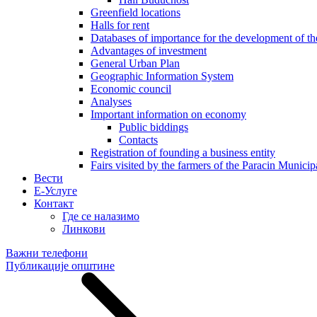
Greenfield locations
Halls for rent
Databases of importance for the development of 
Advantages of investment
General Urban Plan
Geographic Information System
Еconomic council
Analyses
Important information on economy
Public biddings
Contacts
Registration of founding a business entity
Fairs visited by the farmers of the Paracin Municip
Вести
E-Услуге
Контакт
Где се налазимо
Линкови
Важни телефони
Публикације општине