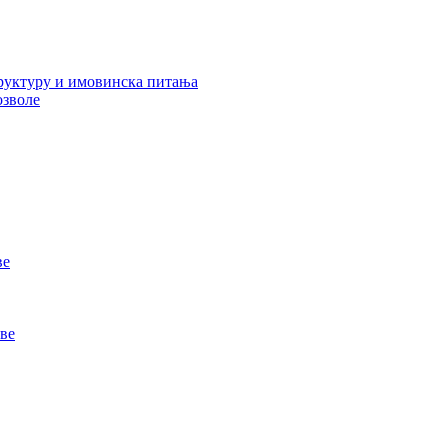
руктуру и имовинска питања
озволе
ве
ве