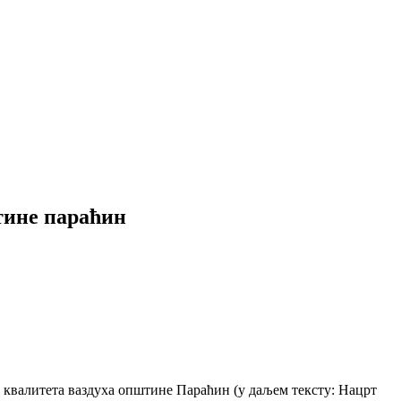
штине параћин
а квалитета ваздуха општине Параћин (у даљем тексту: Нацрт