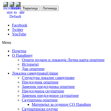
Ћирилица
Латиница
Facebook
Twitter
YouTube
Menu
Почетна
О Параћину
Општи подаци и локација
Лична карта општине
Историјат
Дан општине
Локална самоуправа
Unique
Структура локалне самоуправе
Председник општине
Заменик председника општине
Председница скупштине
Заменик председнице скупштине
Скупштина општине
Материјал за седнице СО Параћин
Скупштинске одлуке