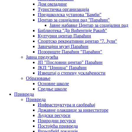
Дом омладине
Туристичка организација
Предшколска установа ''Бамби''
Центар за социјални рад ''Параћин''
Јавне набавке Центар за социјални рад
Библиотека ''Др Вићентије Ракић''
Културни центар Параћин
Спортско рекреативни центар ''7. Јули''
Завичајни музеј Параћин
Позориште Параћин "Параћин"
Јавна предузећа
ЈП "Пословни центар" Параћин
ЈKП "Црница" Параћин
Извештај о степену усклађености
Образовање
Основне школе
Средње школе
Привреда
Привреда
Инфраструктура и саобраћај
Државне олакшице за инвеститоре
Људски ресурси
Природни ресурси
Постојећа привреда
Brownfield локације