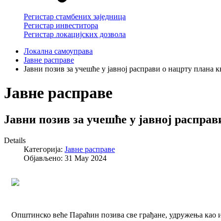
Регистар стамбених заједница
Регистар инвеститора
Регистар локацијских дозвола
Локална самоуправа
Јавне расправе
Јавни позив за учешће у јавној расправи о нацрту плана 
Јавне расправе
Јавни позив за учешће у јавној распра
Details
Категорија:
Јавне расправе
Објављено: 31 May 2024
Општинско веће Параћин позива све грађане, удружења као и