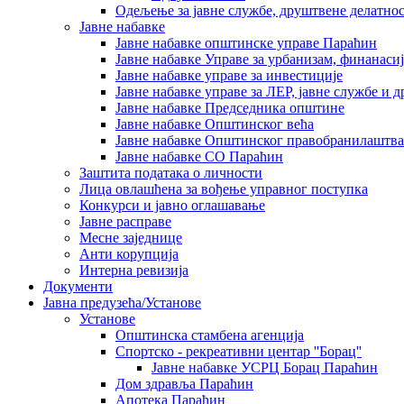
Одељење за јавне службе, друштвене делатнос
Јавне набавке
Јавне набавке општинске управе Параћин
Јавне набавке Управе за урбанизам, финанаси
Јавне набавке управе за инвестиције
Јавне набавке управе за ЛЕР, јавне службе и 
Јавне набавке Председника општине
Јавне набавке Општинског већа
Јавне набавке Општинског правобранилаштва
Јавне набавке СО Параћин
Заштита података о личности
Лица овлашћена за вођење управног поступка
Конкурси и јавно оглашавање
Јавне расправе
Месне заједнице
Анти корупција
Интерна ревизија
Документи
Јавна предузећа/Установе
Установе
Општинскa стамбенa агенцијa
Спортско - рекреативни центар ''Борац''
Јавне набавке УСРЦ Борац Параћин
Дом здравља Параћин
Апотека Параћин