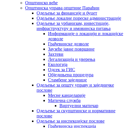
Општинско веће
Општинска управа општине Параћин
Одељење за финансије и буџет
Одељење локалне пореске администрације
Одељење за урбанизам, инвестиције,
инфраструктуру и имовинска питања
Информације о локацији и локацијске
дозволе
Грађевинске дозволе
Заузеће јавне површине
Захтеви
Легализација и уверења
Екологија
Одсек за ГИС
Обједињена процедура
Стамбене заједнице
Oдељење за општу управу и заједничке
послове
Месне канцеларије
Матична служба
Виртуелни матичар
Одељење за скупштинске и нормативне
послове
Одељење за инспекцијске послове
Грађевинска инспекција