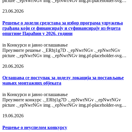
picture ._epNwrNGv img ._epNwrNGv img.pf-placeholder-svg…
23.06.2026
Решење o додели средстава за избор програма удружења
грађана који се финансирају и суфинансирају из буџета
општине Параћин у 2026. години
in
Конкурси и јавно оглашавање
Преузмите решење ._ERbj1g7D ._epNwrNGv ._epNwrNGv
picture ._epNwrNGv img ._epNwrNGv img.pf-placeholder-svg…
20.06.2026
Оглашава се поступак за доделу локација за постављање
мањих монтажних објеката
in
Конкурси и јавно оглашавање
Преузмите конкурс ._ERbj1g7D ._epNwrNGv ._epNwrNGv
picture ._epNwrNGv img ._epNwrNGv img.pf-placeholder-svg…
19.06.2026
Решење о неуспелом конкурсу