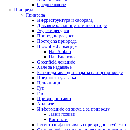
Средње школе
Привреда
Привреда
Инфраструктура и саобраћај
Државне олакшице за инвеститоре
Људски ресурси
Природни ресурси
Постојећа привреда
Brownfield локације
Hall Stofara
Hall Buducnost
Greenfield локације
Хале за издавање
Базе података од значаја за развој привреде
Предности улагања
Ценовници
Гуп
Гис
Привредни савет
Aнализе
Информације од значаја за привреду
Јавни позиви
Контакти
Регистрација оснивања привредног субјекта
Сајмови које су пољопривредници општине