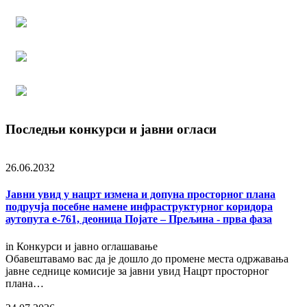
Последњи конкурси и јавни огласи
26.06.2032
Јавни увид у нацрт измена и допуна просторног плана
подручја посебне намене инфраструктурног коридора
аутопута е-761, деоница Појате – Прељина - прва фаза
in
Конкурси и јавно оглашавање
Обавештавамо вас да је дошло до промене места одржавања
јавне седнице комисије за јавни увид Нацрт просторног
плана…