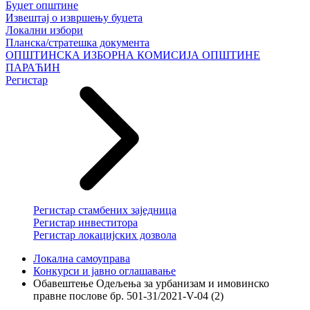
Буџет општине
Извештај о извршењу буџета
Локални избори
Планска/стратешка документа
ОПШТИНСКА ИЗБОРНА КОМИСИЈА ОПШТИНЕ
ПАРАЋИН
Регистар
Регистар стамбених заједница
Регистар инвеститора
Регистар локацијских дозвола
Локална самоуправа
Конкурси и јавно оглашавање
Обавештење Одељења за урбанизам и имовинско
правне послове бр. 501-31/2021-V-04 (2)