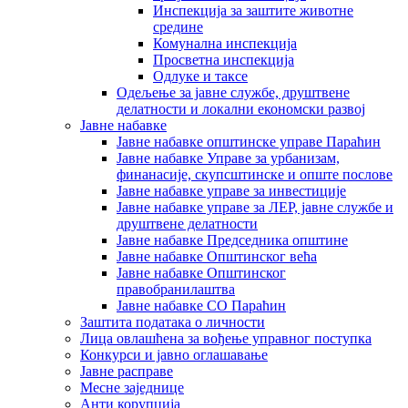
Инспекција за заштите животне
средине
Комунална инспекција
Просветна инспекција
Одлуке и таксе
Одељење за јавне службе, друштвене
делатности и локални економски развој
Јавне набавке
Јавне набавке општинске управе Параћин
Јавне набавке Управе за урбанизам,
финанасије, скупсштинске и опште послове
Јавне набавке управе за инвестиције
Јавне набавке управе за ЛЕР, јавне службе и
друштвене делатности
Јавне набавке Председника општине
Јавне набавке Општинског већа
Јавне набавке Општинског
правобранилаштва
Јавне набавке СО Параћин
Заштита података о личности
Лица овлашћена за вођење управног поступка
Конкурси и јавно оглашавање
Јавне расправе
Месне заједнице
Анти корупција