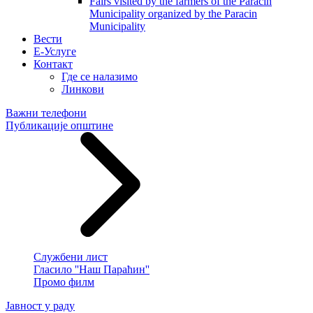
Fairs visited by the farmers of the Paracin
Municipality organized by the Paracin
Municipality
Вести
E-Услуге
Контакт
Где се налазимо
Линкови
Важни телефони
Публикације општине
Службени лист
Гласило ''Наш Параћин''
Промо филм
Јавност у раду