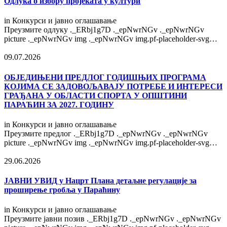
Одлука о избору пројеката у култури
in
Конкурси и јавно оглашавање
Преузмите одлуку ._ERbj1g7D ._epNwrNGv ._epNwrNGv
picture ._epNwrNGv img ._epNwrNGv img.pf-placeholder-svg…
09.07.2026
OБЈЕДИЊЕНИ ПРЕДЛОГ ГОДИШЊИХ ПРОГРАМА
КОЈИМА СЕ ЗАДОВОЉАВАЈУ ПОТРЕБЕ И ИНТЕРЕСИ
ГРАЂАНА У ОБЛАСТИ СПОРТА У ОПШТИНИ
ПАРАЋИН ЗА 2027. ГОДИНУ
in
Конкурси и јавно оглашавање
Преузмите предлог ._ERbj1g7D ._epNwrNGv ._epNwrNGv
picture ._epNwrNGv img ._epNwrNGv img.pf-placeholder-svg…
29.06.2026
ЈАВНИ УВИД у Нацрт Плана детаљне регулације за
проширење гробља у Параћину
in
Конкурси и јавно оглашавање
Преузмите јавни позив ._ERbj1g7D ._epNwrNGv ._epNwrNGv