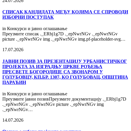
24.07.2026
СПИСАК КАНДИДАТА МЕЂУ КОЈИМА СЕ СПРОВОДИ
ИЗБОРНИ ПОСТУПАК
in
Конкурси и јавно оглашавање
Преузмите списак ._ERbj1g7D ._epNwrNGv ._epNwrNGv
picture ._epNwrNGv img ._epNwrNGv img.pf-placeholder-svg…
17.07.2026
ЈАВНИ ПОЗИВ ЗА ПРЕЗЕНТАЦИЈУ УРБАНИСТИЧКОГ
ПРОЈЕКТА ЗА ИЗГРАДЊУ ЦРКВЕ РОЂЕЊА
ПРЕСВЕТЕ БОГОРОДИЦЕ СА ЗВОНАРОМ У
ГОЛУБОВЦУ, КП.БР. 1307, КО ГОЛУБОВАЦ, ОПШТИНА
ПАРАЋИН
in
Конкурси и јавно оглашавање
Преузмите јавни позивПреузмите документацију ._ERbj1g7D
._epNwrNGv ._epNwrNGv picture ._epNwrNGv img
._epNwrNGv…
14.07.2026