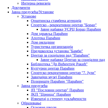
Интерна ревизија
Документи
Јавна предузећа/Установе
Установе
Општинскa стамбенa агенцијa
Спортско - рекреативни центар ''Борац''
Јавне набавке УСРЦ Борац Параћин
Дом здравља Параћин
Апотека Параћин
Дом омладине
Туристичка организација
Предшколска установа ''Бамби''
Центар за социјални рад ''Параћин''
Јавне набавке Центар за социјални рад
Библиотека ''Др Вићентије Ракић''
Културни центар Параћин
Спортско рекреативни центар ''7. Јули''
Завичајни музеј Параћин
Позориште Параћин "Параћин"
Јавна предузећа
ЈП "Пословни центар" Параћин
ЈKП "Црница" Параћин
Извештај о степену усклађености
Образовање
Основне школе