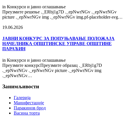
in
Конкурси и јавно оглашавање
Преузмите решење ._ERbj1g7D ._epNwrNGv ._epNwrNGv
picture ._epNwrNGv img ._epNwrNGv img.pf-placeholder-svg…
19.06.2026
ЈАВНИ КОНКУРС ЗА ПОПУЊАВАЊЕ ПОЛОЖАЈА
НАЧЕЛНИКА ОПШТИНСКЕ УПРАВЕ ОПШТИНЕ
ПАРАЋИН
in
Конкурси и јавно оглашавање
Преузмите конкурсПреузмите образац ._ERbj1g7D
._epNwrNGv ._epNwrNGv picture ._epNwrNGv img
._epNwrNGv…
Занимљивости
Галерија
Манифестације
Паракинов брод
Васина торта