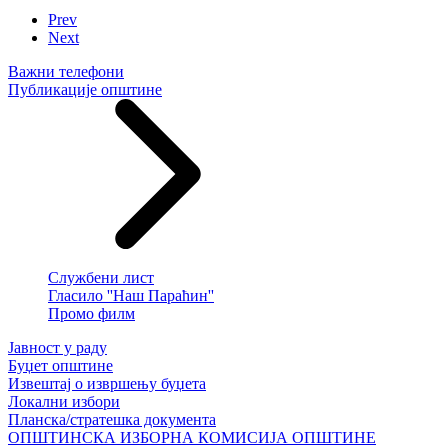
Prev
Next
Важни телефони
Публикације општине
Службени лист
Гласило ''Наш Параћин''
Промо филм
Јавност у раду
Буџет општине
Извештај о извршењу буџета
Локални избори
Планска/стратешка документа
ОПШТИНСКА ИЗБОРНА КОМИСИЈА ОПШТИНЕ