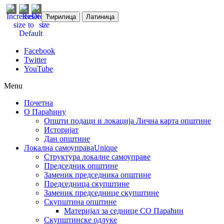
Ћирилица
Латиница
Facebook
Twitter
YouTube
Menu
Почетна
О Параћину
Општи подаци и локација
Лична карта општине
Историјат
Дан општине
Локална самоуправа
Unique
Структура локалне самоуправе
Председник општине
Заменик председника општине
Председница скупштине
Заменик председнице скупштине
Скупштина општине
Материјал за седнице СО Параћин
Скупштинске одлуке