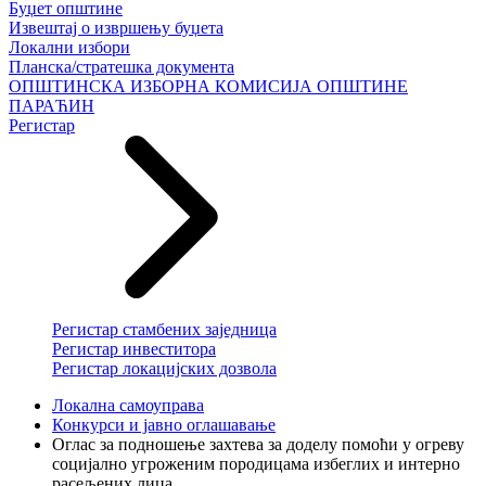
Буџет општине
Извештај о извршењу буџета
Локални избори
Планска/стратешка документа
ОПШТИНСКА ИЗБОРНА КОМИСИЈА ОПШТИНЕ
ПАРАЋИН
Регистар
Регистар стамбених заједница
Регистар инвеститора
Регистар локацијских дозвола
Локална самоуправа
Конкурси и јавно оглашавање
Оглас за подношење захтева за доделу помоћи у огреву
социјално угроженим породицама избеглих и интерно
расељених лица