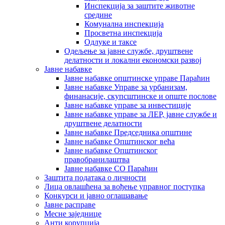
Инспекција за заштите животне
средине
Комунална инспекција
Просветна инспекција
Одлуке и таксе
Одељење за јавне службе, друштвене
делатности и локални економски развој
Јавне набавке
Јавне набавке општинске управе Параћин
Јавне набавке Управе за урбанизам,
финанасије, скупсштинске и опште послове
Јавне набавке управе за инвестиције
Јавне набавке управе за ЛЕР, јавне службе и
друштвене делатности
Јавне набавке Председника општине
Јавне набавке Општинског већа
Јавне набавке Општинског
правобранилаштва
Јавне набавке СО Параћин
Заштита података о личности
Лица овлашћена за вођење управног поступка
Конкурси и јавно оглашавање
Јавне расправе
Месне заједнице
Анти корупција