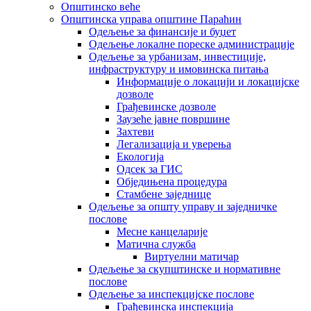
Општинско веће
Општинска управа општине Параћин
Одељење за финансије и буџет
Одељење локалне пореске администрације
Одељење за урбанизам, инвестиције,
инфраструктуру и имовинска питања
Информације о локацији и локацијске
дозволе
Грађевинске дозволе
Заузеће јавне површине
Захтеви
Легализација и уверења
Екологија
Одсек за ГИС
Обједињена процедура
Стамбене заједнице
Oдељење за општу управу и заједничке
послове
Месне канцеларије
Матична служба
Виртуелни матичар
Одељење за скупштинске и нормативне
послове
Одељење за инспекцијске послове
Грађевинска инспекција