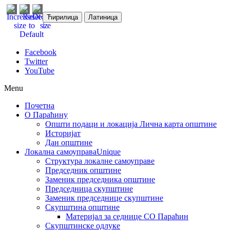
Ћирилица
Латиница
Facebook
Twitter
YouTube
Menu
Почетна
О Параћину
Општи подаци и локација
Лична карта општине
Историјат
Дан општине
Локална самоуправа
Unique
Структура локалне самоуправе
Председник општине
Заменик председника општине
Председница скупштине
Заменик председнице скупштине
Скупштина општине
Материјал за седнице СО Параћин
Скупштинске одлуке