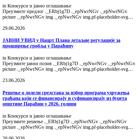
in
Конкурси и јавно оглашавање
Преузмите предлог ._ERbj1g7D ._epNwrNGv ._epNwrNGv
picture ._epNwrNGv img ._epNwrNGv img.pf-placeholder-svg…
29.06.2026
ЈАВНИ УВИД у Нацрт Плана детаљне регулације за
проширење гробља у Параћину
in
Конкурси и јавно оглашавање
Преузмите јавни позив ._ERbj1g7D ._epNwrNGv ._epNwrNGv
picture ._epNwrNGv img ._epNwrNGv img.pf-placeholder-svg…
23.06.2026
Решење o додели средстава за избор програма удружења
грађана који се финансирају и суфинансирају из буџета
општине Параћин у 2026. години
in
Конкурси и јавно оглашавање
Преузмите решење ._ERbj1g7D ._epNwrNGv ._epNwrNGv
picture ._epNwrNGv img ._epNwrNGv img.pf-placeholder-svg…
20.06.2026