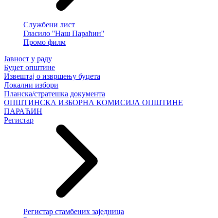
Службени лист
Гласило ''Наш Параћин''
Промо филм
Јавност у раду
Буџет општине
Извештај о извршењу буџета
Локални избори
Планска/стратешка документа
ОПШТИНСКА ИЗБОРНА КОМИСИЈА ОПШТИНЕ
ПАРАЋИН
Регистар
Регистар стамбених заједница