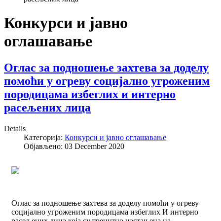
Конкурси и јавно
оглашавање
Оглас за подношење захтева за доделу
помоћи у огреву социјално угроженим
породицама избеглих и интерно
расељених лица
Details
Категорија:
Конкурси и јавно оглашавање
Објављено: 03 December 2020
Оглас за подношење захтева за доделу помоћи у огреву
социјално угроженим породицама избеглих И интерно
расељених лица која су тренутно настањена на