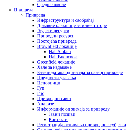
Средње школе
Привреда
Привреда
Инфраструктура и саобраћај
Државне олакшице за инвеститоре
Људски ресурси
Природни ресурси
Постојећа привреда
Brownfield локације
Hall Stofara
Hall Buducnost
Greenfield локације
Хале за издавање
Базе података од значаја за развој привреде
Предности улагања
Ценовници
Гуп
Гис
Привредни савет
Aнализе
Информације од значаја за привреду
Јавни позиви
Контакти
Регистрација оснивања привредног субјекта
Сајмови које су пољопривредници општине