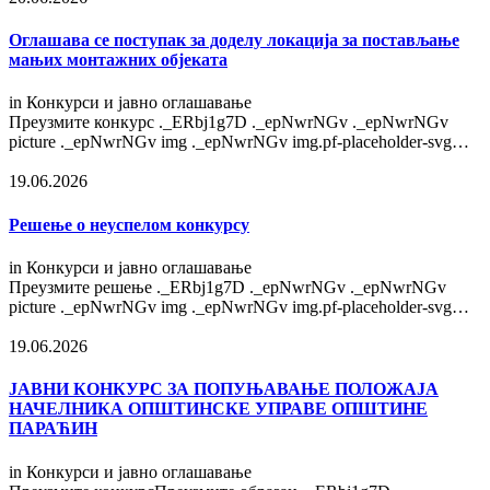
Оглашава се поступак за доделу локација за постављање
мањих монтажних објеката
in
Конкурси и јавно оглашавање
Преузмите конкурс ._ERbj1g7D ._epNwrNGv ._epNwrNGv
picture ._epNwrNGv img ._epNwrNGv img.pf-placeholder-svg…
19.06.2026
Решење о неуспелом конкурсу
in
Конкурси и јавно оглашавање
Преузмите решење ._ERbj1g7D ._epNwrNGv ._epNwrNGv
picture ._epNwrNGv img ._epNwrNGv img.pf-placeholder-svg…
19.06.2026
ЈАВНИ КОНКУРС ЗА ПОПУЊАВАЊЕ ПОЛОЖАЈА
НАЧЕЛНИКА ОПШТИНСКЕ УПРАВЕ ОПШТИНЕ
ПАРАЋИН
in
Конкурси и јавно оглашавање