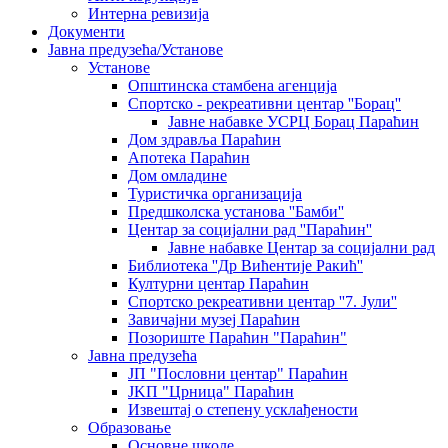
Интерна ревизија
Документи
Јавна предузећа/Установе
Установе
Општинскa стамбенa агенцијa
Спортско - рекреативни центар ''Борац''
Јавне набавке УСРЦ Борац Параћин
Дом здравља Параћин
Апотека Параћин
Дом омладине
Туристичка организација
Предшколска установа ''Бамби''
Центар за социјални рад ''Параћин''
Јавне набавке Центар за социјални рад
Библиотека ''Др Вићентије Ракић''
Културни центар Параћин
Спортско рекреативни центар ''7. Јули''
Завичајни музеј Параћин
Позориште Параћин "Параћин"
Јавна предузећа
ЈП "Пословни центар" Параћин
ЈKП "Црница" Параћин
Извештај о степену усклађености
Образовање
Основне школе