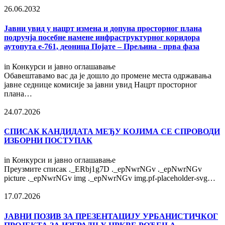
26.06.2032
Јавни увид у нацрт измена и допуна просторног плана
подручја посебне намене инфраструктурног коридора
аутопута е-761, деоница Појате – Прељина - прва фаза
in
Конкурси и јавно оглашавање
Обавештавамо вас да је дошло до промене места одржавања
јавне седнице комисије за јавни увид Нацрт просторног
плана…
24.07.2026
СПИСАК КАНДИДАТА МЕЂУ КОЈИМА СЕ СПРОВОДИ
ИЗБОРНИ ПОСТУПАК
in
Конкурси и јавно оглашавање
Преузмите списак ._ERbj1g7D ._epNwrNGv ._epNwrNGv
picture ._epNwrNGv img ._epNwrNGv img.pf-placeholder-svg…
17.07.2026
ЈАВНИ ПОЗИВ ЗА ПРЕЗЕНТАЦИЈУ УРБАНИСТИЧКОГ