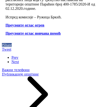
територији општине Параћин број 400-1785/2020-И од
02.12.2020.године.
Испред комисије – Ружица Бркић.
Преузмите оглас огрев
Преузмите оглас новчана помоћ
f
Share
Tweet
Prev
Next
Важни телефони
Публикације општине