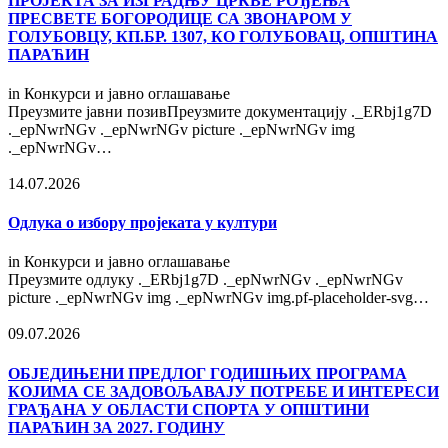
ПРОЈЕКТА ЗА ИЗГРАДЊУ ЦРКВЕ РОЂЕЊА
ПРЕСВЕТЕ БОГОРОДИЦЕ СА ЗВОНАРОМ У
ГОЛУБОВЦУ, КП.БР. 1307, КО ГОЛУБОВАЦ, ОПШТИНА
ПАРАЋИН
in
Конкурси и јавно оглашавање
Преузмите јавни позивПреузмите документацију ._ERbj1g7D
._epNwrNGv ._epNwrNGv picture ._epNwrNGv img
._epNwrNGv…
14.07.2026
Одлука о избору пројеката у култури
in
Конкурси и јавно оглашавање
Преузмите одлуку ._ERbj1g7D ._epNwrNGv ._epNwrNGv
picture ._epNwrNGv img ._epNwrNGv img.pf-placeholder-svg…
09.07.2026
OБЈЕДИЊЕНИ ПРЕДЛОГ ГОДИШЊИХ ПРОГРАМА
КОЈИМА СЕ ЗАДОВОЉАВАЈУ ПОТРЕБЕ И ИНТЕРЕСИ
ГРАЂАНА У ОБЛАСТИ СПОРТА У ОПШТИНИ
ПАРАЋИН ЗА 2027. ГОДИНУ