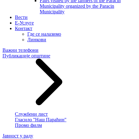
Fairs visited by the farmers of the Paracin
Municipality organized by the Paracin
Municipality
Вести
E-Услуге
Контакт
Где се налазимо
Линкови
Важни телефони
Публикације општине
Службени лист
Гласило ''Наш Параћин''
Промо филм
Јавност у раду