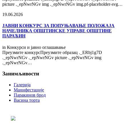
picture ._epNwrNGv img ._epNwrNGv img.pf-placeholder-svg…
19.06.2026
ЈАВНИ КОНКУРС ЗА ПОПУЊАВАЊЕ ПОЛОЖАЈА
НАЧЕЛНИКА ОПШТИНСКЕ УПРАВЕ ОПШТИНЕ
ПАРАЋИН
in
Конкурси и јавно оглашавање
Преузмите конкурсПреузмите образац ._ERbj1g7D
._epNwrNGv ._epNwrNGv picture ._epNwrNGv img
._epNwrNGv…
Занимљивости
Галерија
Манифестације
Паракинов брод
Васина торта