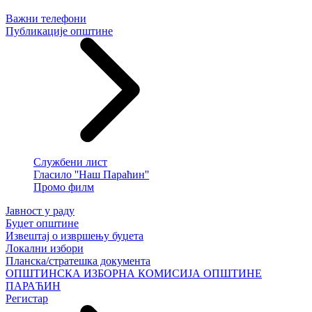
Важни телефони
Публикације општине
Службени лист
Гласило ''Наш Параћин''
Промо филм
Јавност у раду
Буџет општине
Извештај о извршењу буџета
Локални избори
Планска/стратешка документа
ОПШТИНСКА ИЗБОРНА КОМИСИЈА ОПШТИНЕ
ПАРАЋИН
Регистар