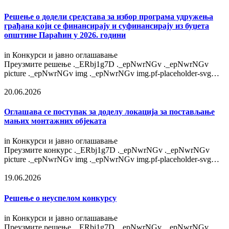
Решење o додели средстава за избор програма удружења
грађана који се финансирају и суфинансирају из буџета
општине Параћин у 2026. години
in
Конкурси и јавно оглашавање
Преузмите решење ._ERbj1g7D ._epNwrNGv ._epNwrNGv
picture ._epNwrNGv img ._epNwrNGv img.pf-placeholder-svg…
20.06.2026
Оглашава се поступак за доделу локација за постављање
мањих монтажних објеката
in
Конкурси и јавно оглашавање
Преузмите конкурс ._ERbj1g7D ._epNwrNGv ._epNwrNGv
picture ._epNwrNGv img ._epNwrNGv img.pf-placeholder-svg…
19.06.2026
Решење о неуспелом конкурсу
in
Конкурси и јавно оглашавање
Преузмите решење ._ERbj1g7D ._epNwrNGv ._epNwrNGv