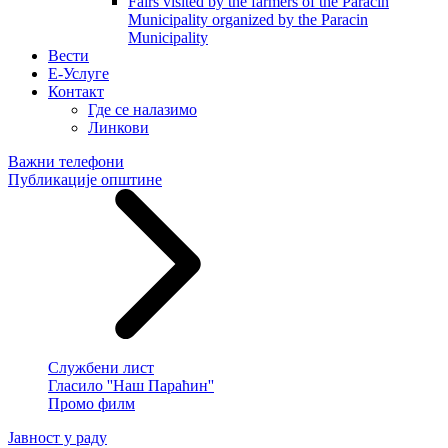
Fairs visited by the farmers of the Paracin
Municipality organized by the Paracin
Municipality
Вести
E-Услуге
Контакт
Где се налазимо
Линкови
Важни телефони
Публикације општине
Службени лист
Гласило ''Наш Параћин''
Промо филм
Јавност у раду