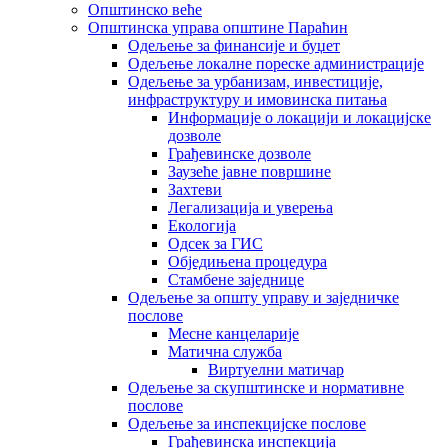
Општинско веће
Општинска управа општине Параћин
Одељење за финансије и буџет
Одељење локалне пореске администрације
Одељење за урбанизам, инвестиције,
инфраструктуру и имовинска питања
Информације о локацији и локацијске
дозволе
Грађевинске дозволе
Заузеће јавне површине
Захтеви
Легализација и уверења
Екологија
Одсек за ГИС
Обједињена процедура
Стамбене заједнице
Oдељење за општу управу и заједничке
послове
Месне канцеларије
Матична служба
Виртуелни матичар
Одељење за скупштинске и нормативне
послове
Одељење за инспекцијске послове
Грађевинска инспекција