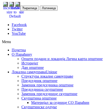
Ћирилица
Латиница
Facebook
Twitter
YouTube
Menu
Почетна
О Параћину
Општи подаци и локација
Лична карта општине
Историјат
Дан општине
Локална самоуправа
Unique
Структура локалне самоуправе
Председник општине
Заменик председника општине
Председница скупштине
Заменик председнице скупштине
Скупштина општине
Материјал за седнице СО Параћин
Скупштинске одлуке