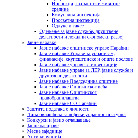
Инспекција за заштите животне
средине
Комунална инспекција
Просветна инспекција
Одлуке и таксе
Одељење за јавне службе, друштвене
делатности и локални економски развој
Јавне набавке
Јавне набавке општинске управе Параћин
Јавне набавке Управе за урбанизам,
финанасије, скупсштинске и опште послове
Јавне набавке управе за инвестиције
Јавне набавке управе за ЛЕР, јавне службе и
друштвене делатности
Јавне набавке Председника општине
Јавне набавке Општинског већа
Јавне набавке Општинског
правобранилаштва
Јавне набавке СО Параћин
Заштита података о личности
Лица овлашћена за вођење управног поступка
Конкурси и јавно оглашавање
Јавне расправе
Месне заједнице
Анти корупција