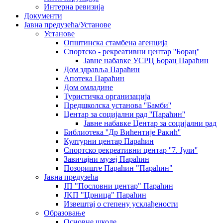
Интерна ревизија
Документи
Јавна предузећа/Установе
Установе
Општинскa стамбенa агенцијa
Спортско - рекреативни центар ''Борац''
Јавне набавке УСРЦ Борац Параћин
Дом здравља Параћин
Апотека Параћин
Дом омладине
Туристичка организација
Предшколска установа ''Бамби''
Центар за социјални рад ''Параћин''
Јавне набавке Центар за социјални рад
Библиотека ''Др Вићентије Ракић''
Културни центар Параћин
Спортско рекреативни центар ''7. Јули''
Завичајни музеј Параћин
Позориште Параћин "Параћин"
Јавна предузећа
ЈП "Пословни центар" Параћин
ЈKП "Црница" Параћин
Извештај о степену усклађености
Образовање
Основне школе