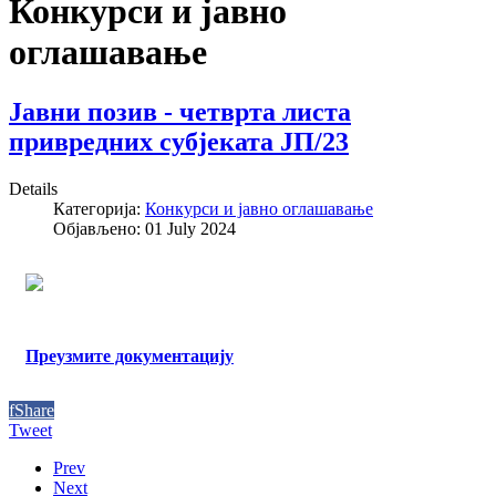
Конкурси и јавно
оглашавање
Јавни позив - четврта листа
привредних субјеката ЈП/23
Details
Категорија:
Конкурси и јавно оглашавање
Објављено: 01 July 2024
Преузмите документацију
f
Share
Tweet
Prev
Next