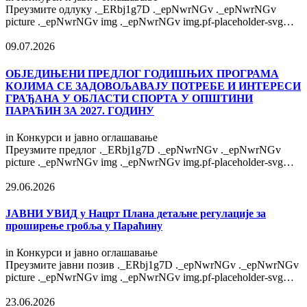
Преузмите одлуку ._ERbj1g7D ._epNwrNGv ._epNwrNGv
picture ._epNwrNGv img ._epNwrNGv img.pf-placeholder-svg…
09.07.2026
OБЈЕДИЊЕНИ ПРЕДЛОГ ГОДИШЊИХ ПРОГРАМА
КОЈИМА СЕ ЗАДОВОЉАВАЈУ ПОТРЕБЕ И ИНТЕРЕСИ
ГРАЂАНА У ОБЛАСТИ СПОРТА У ОПШТИНИ
ПАРАЋИН ЗА 2027. ГОДИНУ
in
Конкурси и јавно оглашавање
Преузмите предлог ._ERbj1g7D ._epNwrNGv ._epNwrNGv
picture ._epNwrNGv img ._epNwrNGv img.pf-placeholder-svg…
29.06.2026
ЈАВНИ УВИД у Нацрт Плана детаљне регулације за
проширење гробља у Параћину
in
Конкурси и јавно оглашавање
Преузмите јавни позив ._ERbj1g7D ._epNwrNGv ._epNwrNGv
picture ._epNwrNGv img ._epNwrNGv img.pf-placeholder-svg…
23.06.2026