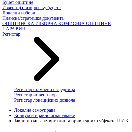
Буџет општине
Извештај о извршењу буџета
Локални избори
Планска/стратешка документа
ОПШТИНСКА ИЗБОРНА КОМИСИЈА ОПШТИНЕ
ПАРАЋИН
Регистар
Регистар стамбених заједница
Регистар инвеститора
Регистар локацијских дозвола
Локална самоуправа
Конкурси и јавно оглашавање
Јавни позив - четврта листа привредних субјеката ЈП/23