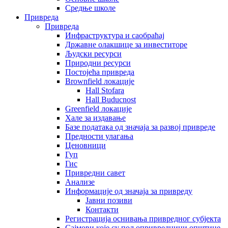
Средње школе
Привреда
Привреда
Инфраструктура и саобраћај
Државне олакшице за инвеститоре
Људски ресурси
Природни ресурси
Постојећа привреда
Brownfield локације
Hall Stofara
Hall Buducnost
Greenfield локације
Хале за издавање
Базе података од значаја за развој привреде
Предности улагања
Ценовници
Гуп
Гис
Привредни савет
Aнализе
Информације од значаја за привреду
Јавни позиви
Контакти
Регистрација оснивања привредног субјекта
Сајмови које су пољопривредници општине