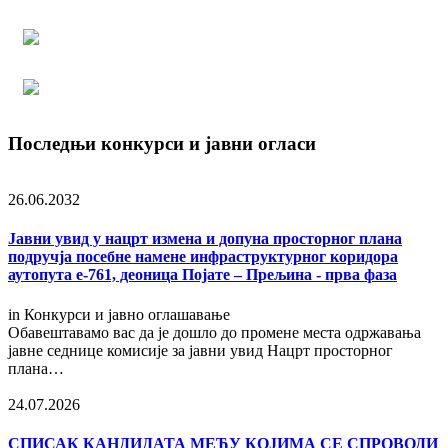
Последњи конкурси и јавни огласи
26.06.2032
Јавни увид у нацрт измена и допуна просторног плана
подручја посебне намене инфраструктурног коридора
аутопута е-761, деоница Појате – Прељина - прва фаза
in
Конкурси и јавно оглашавање
Обавештавамо вас да је дошло до промене места одржавања
јавне седнице комисије за јавни увид Нацрт просторног
плана…
24.07.2026
СПИСАК КАНДИДАТА МЕЂУ КОЈИМА СЕ СПРОВОДИ