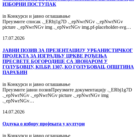
ИЗБОРНИ ПОСТУПАК
in
Конкурси и јавно оглашавање
Преузмите списак ._ERbj1g7D ._epNwrNGv ._epNwrNGv
picture ._epNwrNGv img ._epNwrNGv img.pf-placeholder-svg…
17.07.2026
ЈАВНИ ПОЗИВ ЗА ПРЕЗЕНТАЦИЈУ УРБАНИСТИЧКОГ
ПРОЈЕКТА ЗА ИЗГРАДЊУ ЦРКВЕ РОЂЕЊА
ПРЕСВЕТЕ БОГОРОДИЦЕ СА ЗВОНАРОМ У
ГОЛУБОВЦУ, КП.БР. 1307, КО ГОЛУБОВАЦ, ОПШТИНА
ПАРАЋИН
in
Конкурси и јавно оглашавање
Преузмите јавни позивПреузмите документацију ._ERbj1g7D
._epNwrNGv ._epNwrNGv picture ._epNwrNGv img
._epNwrNGv…
14.07.2026
Одлука о избору пројеката у култури
in
Конкурси и јавно оглашавање