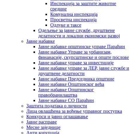
Инспекција за заштите животне
средине
Комунална инспекција
Просветна инспекција
Одлуке и таксе
Одељење за јавне службе, друштвене
делатности и локални економски развој
Јавне набавке
Јавне набавке општинске управе Параћин
Јавне набавке Управе за урбанизам,
финанасије, скупсштинске и опште послове
Јавне набавке управе за инвестиције
Јавне набавке управе за ЛЕР, јавне службе и
друштвене делатности
Јавне набавке Председника општине
Јавне набавке Општинског већа
Јавне набавке Општинског
правобранилаштва
Јавне набавке СО Параћин
Заштита података о личности
Лица овлашћена за вођење управног поступка
Конкурси и јавно оглашавање
Јавне расправе
Месне заједнице
Анти корупција