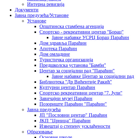
Интерна ревизија
Документи
Јавна предузећа/Установе
Установе
Општинскa стамбенa агенцијa
Спортско - рекреативни центар ''Борац''
Јавне набавке УСРЦ Борац Параћин
Дом здравља Параћин
Апотека Параћин
Дом омладине
Туристичка организација
Предшколска установа ''Бамби''
Центар за социјални рад ''Параћин''
Јавне набавке Центар за социјални рад
Библиотека ''Др Вићентије Ракић''
Културни центар Параћин
Спортско рекреативни центар ''7. Јули''
Завичајни музеј Параћин
Позориште Параћин "Параћин"
Јавна предузећа
ЈП "Пословни центар" Параћин
ЈKП "Црница" Параћин
Извештај о степену усклађености
Образовање
Основне школе