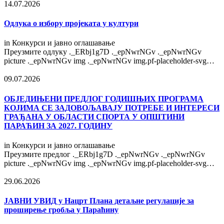
14.07.2026
Одлука о избору пројеката у култури
in
Конкурси и јавно оглашавање
Преузмите одлуку ._ERbj1g7D ._epNwrNGv ._epNwrNGv
picture ._epNwrNGv img ._epNwrNGv img.pf-placeholder-svg…
09.07.2026
OБЈЕДИЊЕНИ ПРЕДЛОГ ГОДИШЊИХ ПРОГРАМА
КОЈИМА СЕ ЗАДОВОЉАВАЈУ ПОТРЕБЕ И ИНТЕРЕСИ
ГРАЂАНА У ОБЛАСТИ СПОРТА У ОПШТИНИ
ПАРАЋИН ЗА 2027. ГОДИНУ
in
Конкурси и јавно оглашавање
Преузмите предлог ._ERbj1g7D ._epNwrNGv ._epNwrNGv
picture ._epNwrNGv img ._epNwrNGv img.pf-placeholder-svg…
29.06.2026
ЈАВНИ УВИД у Нацрт Плана детаљне регулације за
проширење гробља у Параћину