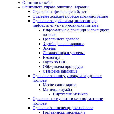
Општинско веће
Општинска управа општине Параћин
Одељење за финансије и буџет
Одељење локалне пореске администрације
Одељење за урбанизам, инвестиције,
инфраструктуру и имовинска питања
Информације о локацији и локацијске
дозволе
Грађевинске дозволе
Заузеће јавне површине
Захтеви
Легализација и уверења
Екологија
Одсек за ГИС
Обједињена процедура
Стамбене заједнице
Oдељење за општу управу и заједничке
послове
Месне канцеларије
Матична служба
Виртуелни матичар
Одељење за скупштинске и нормативне
послове
Одељење за инспекцијске послове
Грађевинска инспекција