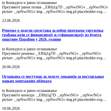
in
Конкурси и јавно оглашавање
Преузмите јавни позив ._ERbj1g7D ._epNwrNGv ._epNwrNGv
picture ._epNwrNGv img ._epNwrNGv img.pf-placeholder-svg…
23.06.2026
Решење o додели средстава за избор програма удружења
грађана који се финансирају и суфинансирају из буџета
општине Параћин у 2026. години
in
Конкурси и јавно оглашавање
Преузмите решење ._ERbj1g7D ._epNwrNGv ._epNwrNGv
picture ._epNwrNGv img ._epNwrNGv img.pf-placeholder-svg…
20.06.2026
Оглашава се поступак за доделу локација за постављање
мањих монтажних објеката
in
Конкурси и јавно оглашавање
Преузмите конкурс ._ERbj1g7D ._epNwrNGv ._epNwrNGv
picture ._epNwrNGv img ._epNwrNGv img.pf-placeholder-svg…
19.06.2026