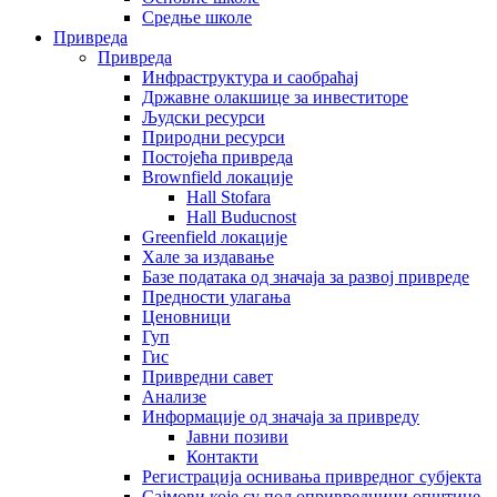
Средње школе
Привреда
Привреда
Инфраструктура и саобраћај
Државне олакшице за инвеститоре
Људски ресурси
Природни ресурси
Постојећа привреда
Brownfield локације
Hall Stofara
Hall Buducnost
Greenfield локације
Хале за издавање
Базе података од значаја за развој привреде
Предности улагања
Ценовници
Гуп
Гис
Привредни савет
Aнализе
Информације од значаја за привреду
Јавни позиви
Контакти
Регистрација оснивања привредног субјекта
Сајмови које су пољопривредници општине