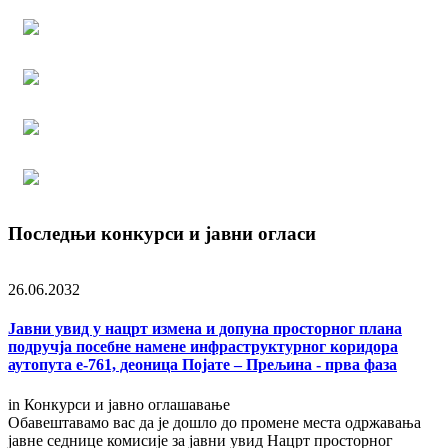
Последњи конкурси и јавни огласи
26.06.2032
Јавни увид у нацрт измена и допуна просторног плана
подручја посебне намене инфраструктурног коридора
аутопута е-761, деоница Појате – Прељина - прва фаза
in
Конкурси и јавно оглашавање
Обавештавамо вас да је дошло до промене места одржавања
јавне седнице комисије за јавни увид Нацрт просторног