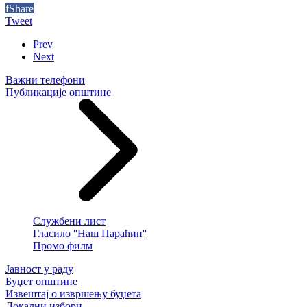
f
Share
Tweet
Prev
Next
Важни телефони
Публикације општине
Службени лист
Гласило ''Наш Параћин''
Промо филм
Јавност у раду
Буџет општине
Извештај о извршењу буџета
Локални избори