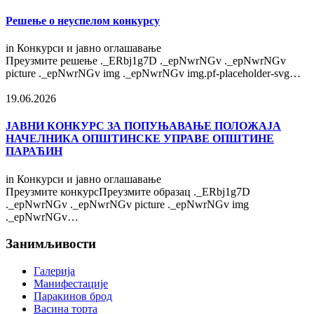
Решење о неуспелом конкурсу
in
Конкурси и јавно оглашавање
Преузмите решење ._ERbj1g7D ._epNwrNGv ._epNwrNGv
picture ._epNwrNGv img ._epNwrNGv img.pf-placeholder-svg…
19.06.2026
ЈАВНИ КОНКУРС ЗА ПОПУЊАВАЊЕ ПОЛОЖАЈА
НАЧЕЛНИКА ОПШТИНСКЕ УПРАВЕ ОПШТИНЕ
ПАРАЋИН
in
Конкурси и јавно оглашавање
Преузмите конкурсПреузмите образац ._ERbj1g7D
._epNwrNGv ._epNwrNGv picture ._epNwrNGv img
._epNwrNGv…
Занимљивости
Галерија
Манифестације
Паракинов брод
Васина торта