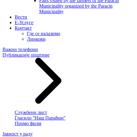
Fairs visited by the farmers of the Paracin
Municipality organized by the Paracin
Municipality
Вести
E-Услуге
Контакт
Где се налазимо
Линкови
Важни телефони
Публикације општине
Службени лист
Гласило ''Наш Параћин''
Промо филм
Јавност у раду