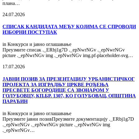
плана…
24.07.2026
СПИСАК КАНДИДАТА МЕЂУ КОЈИМА СЕ СПРОВОДИ
ИЗБОРНИ ПОСТУПАК
in
Конкурси и јавно оглашавање
Преузмите списак ._ERbj1g7D ._epNwrNGv ._epNwrNGv
picture ._epNwrNGv img ._epNwrNGv img.pf-placeholder-svg…
17.07.2026
ЈАВНИ ПОЗИВ ЗА ПРЕЗЕНТАЦИЈУ УРБАНИСТИЧКОГ
ПРОЈЕКТА ЗА ИЗГРАДЊУ ЦРКВЕ РОЂЕЊА
ПРЕСВЕТЕ БОГОРОДИЦЕ СА ЗВОНАРОМ У
ГОЛУБОВЦУ, КП.БР. 1307, КО ГОЛУБОВАЦ, ОПШТИНА
ПАРАЋИН
in
Конкурси и јавно оглашавање
Преузмите јавни позивПреузмите документацију ._ERbj1g7D
._epNwrNGv ._epNwrNGv picture ._epNwrNGv img
._epNwrNGv…