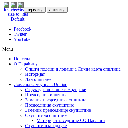
Ћирилица
Латиница
Facebook
Twitter
YouTube
Menu
Почетна
О Параћину
Општи подаци и локација
Лична карта општине
Историјат
Дан општине
Локална самоуправа
Unique
Структура локалне самоуправе
Председник општине
Заменик председника општине
Председница скупштине
Заменик председнице скупштине
Скупштина општине
Материјал за седнице СО Параћин
Скупштинске одлуке