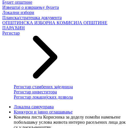
Буџет општине
Извештај о извршењу буџета
Локални избори
Планска/стратешка документа
ОПШТИНСКА ИЗБОРНА КОМИСИЈА ОПШТИНЕ
ПАРАЋИН
Регистар
Регистар стамбених заједница
Регистар инвеститора
Регистар локацијских дозвола
Локална самоуправа
Конкурси и јавно оглашавање
Коначна листа Корисника за доделу помоћи намењене
побољшању услова живота интерно расељених лица док
су у расељеништву