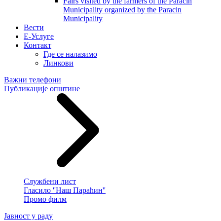
Fairs visited by the farmers of the Paracin
Municipality organized by the Paracin
Municipality
Вести
E-Услуге
Контакт
Где се налазимо
Линкови
Важни телефони
Публикације општине
Службени лист
Гласило ''Наш Параћин''
Промо филм
Јавност у раду