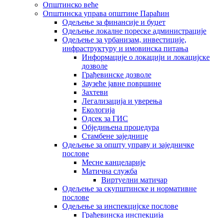
Општинско веће
Општинска управа општине Параћин
Одељење за финансије и буџет
Одељење локалне пореске администрације
Одељење за урбанизам, инвестиције,
инфраструктуру и имовинска питања
Информације о локацији и локацијске
дозволе
Грађевинске дозволе
Заузеће јавне површине
Захтеви
Легализација и уверења
Екологија
Одсек за ГИС
Обједињена процедура
Стамбене заједнице
Oдељење за општу управу и заједничке
послове
Месне канцеларије
Матична служба
Виртуелни матичар
Одељење за скупштинске и нормативне
послове
Одељење за инспекцијске послове
Грађевинска инспекција