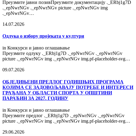
Преузмите јавни позивПреузмите документацију ._ERbj1g7D
._epNwrNGv ._epNwrNGv picture ._epNwrNGv img
._epNwrNGv…
14.07.2026
Одлука о избору пројеката у култури
in
Конкурси и јавно оглашавање
Преузмите одлуку ._ERbj1g7D ._epNwrNGv ._epNwrNGv
picture ._epNwrNGv img ._epNwrNGv img.pf-placeholder-svg…
09.07.2026
OБЈЕДИЊЕНИ ПРЕДЛОГ ГОДИШЊИХ ПРОГРАМА
КОЈИМА СЕ ЗАДОВОЉАВАЈУ ПОТРЕБЕ И ИНТЕРЕСИ
ГРАЂАНА У ОБЛАСТИ СПОРТА У ОПШТИНИ
ПАРАЋИН ЗА 2027. ГОДИНУ
in
Конкурси и јавно оглашавање
Преузмите предлог ._ERbj1g7D ._epNwrNGv ._epNwrNGv
picture ._epNwrNGv img ._epNwrNGv img.pf-placeholder-svg…
29.06.2026