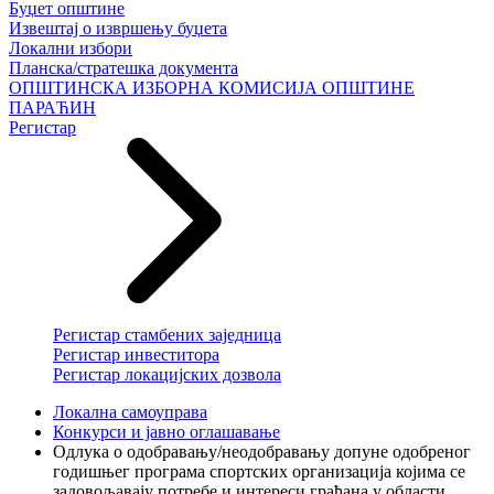
Буџет општине
Извештај о извршењу буџета
Локални избори
Планска/стратешка документа
ОПШТИНСКА ИЗБОРНА КОМИСИЈА ОПШТИНЕ
ПАРАЋИН
Регистар
Регистар стамбених заједница
Регистар инвеститора
Регистар локацијских дозвола
Локална самоуправа
Конкурси и јавно оглашавање
Одлука о одобравању/неодобравању допуне одобреног
годишњег програма спортских организација којима се
задовољавају потребе и интереси грађана у области