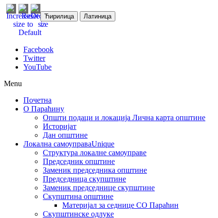
Ћирилица
Латиница
Facebook
Twitter
YouTube
Menu
Почетна
О Параћину
Општи подаци и локација
Лична карта општине
Историјат
Дан општине
Локална самоуправа
Unique
Структура локалне самоуправе
Председник општине
Заменик председника општине
Председница скупштине
Заменик председнице скупштине
Скупштина општине
Материјал за седнице СО Параћин
Скупштинске одлуке