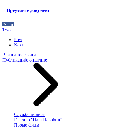
Преузмите документ
f
Share
Tweet
Prev
Next
Важни телефони
Публикације општине
Службени лист
Гласило ''Наш Параћин''
Промо филм