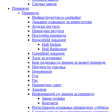
Средње школе
Привреда
Привреда
Инфраструктура и саобраћај
Државне олакшице за инвеститоре
Људски ресурси
Природни ресурси
Постојећа привреда
Brownfield локације
Hall Stofara
Hall Buducnost
Greenfield локације
Хале за издавање
Базе података од значаја за развој привреде
Предности улагања
Ценовници
Гуп
Гис
Привредни савет
Aнализе
Информације од значаја за привреду
Јавни позиви
Контакти
Регистрација оснивања привредног субјекта
Сајмови које су пољопривредници општине