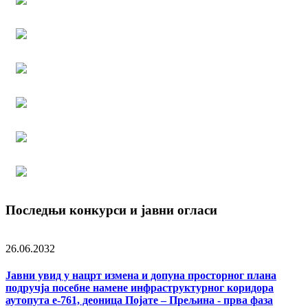
Последњи конкурси и јавни огласи
26.06.2032
Јавни увид у нацрт измена и допуна просторног плана
подручја посебне намене инфраструктурног коридора
аутопута е-761, деоница Појате – Прељина - прва фаза