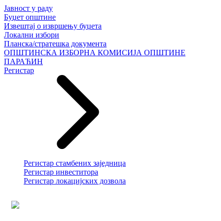
Јавност у раду
Буџет општине
Извештај о извршењу буџета
Локални избори
Планска/стратешка документа
ОПШТИНСКА ИЗБОРНА КОМИСИЈА ОПШТИНЕ
ПАРАЋИН
Регистар
Регистар стамбених заједница
Регистар инвеститора
Регистар локацијских дозвола