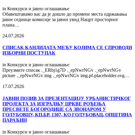
in
Конкурси и јавно оглашавање
Обавештавамо вас да је дошло до промене места одржавања
јавне седнице комисије за јавни увид Нацрт просторног
плана…
24.07.2026
СПИСАК КАНДИДАТА МЕЂУ КОЈИМА СЕ СПРОВОДИ
ИЗБОРНИ ПОСТУПАК
in
Конкурси и јавно оглашавање
Преузмите списак ._ERbj1g7D ._epNwrNGv ._epNwrNGv
picture ._epNwrNGv img ._epNwrNGv img.pf-placeholder-svg…
17.07.2026
ЈАВНИ ПОЗИВ ЗА ПРЕЗЕНТАЦИЈУ УРБАНИСТИЧКОГ
ПРОЈЕКТА ЗА ИЗГРАДЊУ ЦРКВЕ РОЂЕЊА
ПРЕСВЕТЕ БОГОРОДИЦЕ СА ЗВОНАРОМ У
ГОЛУБОВЦУ, КП.БР. 1307, КО ГОЛУБОВАЦ, ОПШТИНА
ПАРАЋИН
in
Конкурси и јавно оглашавање