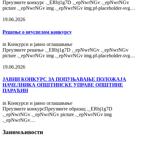
Преузмите конкурс ._ERbj1g7D ._epNwrNGv ._epNwrNGv
picture ._epNwrNGv img ._epNwrNGv img.pf-placeholder-svg…
19.06.2026
Решење о неуспелом конкурсу
in
Конкурси и јавно оглашавање
Преузмите решење ._ERbj1g7D ._epNwrNGv ._epNwrNGv
picture ._epNwrNGv img ._epNwrNGv img.pf-placeholder-svg…
19.06.2026
ЈАВНИ КОНКУРС ЗА ПОПУЊАВАЊЕ ПОЛОЖАЈА
НАЧЕЛНИКА ОПШТИНСКЕ УПРАВЕ ОПШТИНЕ
ПАРАЋИН
in
Конкурси и јавно оглашавање
Преузмите конкурсПреузмите образац ._ERbj1g7D
._epNwrNGv ._epNwrNGv picture ._epNwrNGv img
._epNwrNGv…
Занимљивости