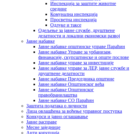
Инспекција за заштите животне
средине
Комунална инспекција
Просветна инспекција
Одлуке и таксе
Одељење за јавне службе, друштвене
делатности и локални економски развој
Јавне набавке
Јавне набавке општинске управе Параћин
Јавне набавке Управе за урбанизам,
финанасије, скупсштинске и опште послове
Јавне набавке управе за инвестиције
Јавне набавке управе за ЛЕР, јавне службе и
друштвене делатности
Јавне набавке Председника општине
Јавне набавке Општинског већа
Јавне набавке Општинског
правобранилаштва
Јавне набавке СО Параћин
Заштита података о личности
Лица овлашћена за вођење управног поступка
Конкурси и јавно оглашавање
Јавне расправе
Месне заједнице
Анти корупција