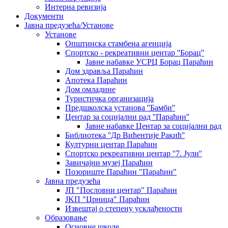
Интерна ревизија
Документи
Јавна предузећа/Установе
Установе
Општинскa стамбенa агенцијa
Спортско - рекреативни центар ''Борац''
Јавне набавке УСРЦ Борац Параћин
Дом здравља Параћин
Апотека Параћин
Дом омладине
Туристичка организација
Предшколска установа ''Бамби''
Центар за социјални рад ''Параћин''
Јавне набавке Центар за социјални рад
Библиотека ''Др Вићентије Ракић''
Културни центар Параћин
Спортско рекреативни центар ''7. Јули''
Завичајни музеј Параћин
Позориште Параћин "Параћин"
Јавна предузећа
ЈП "Пословни центар" Параћин
ЈKП "Црница" Параћин
Извештај о степену усклађености
Образовање
Основне школе