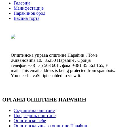
Галерија
Манифестације
Паракинов брод
Васина торта
Општинска управа општине Параћин , Томе
Живановића 10. ,35250 Параћин , Србија
телефон +381 35 563 601 , факс +381 35 563 165, E-
mail:
This email address is being protected from spambots.
You need JavaScript enabled to view it.
ОРГАНИ ОПШТИНЕ ПАРАЋИН
Скупштина општине
Председник општине
Општинско веће
Општинска управа општине Параћин