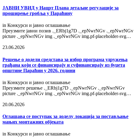
ЈАВНИ УВИД у Нацрт Плана детаљне регулације за
проширење гробља у Параћину
in
Конкурси и јавно оглашавање
Преузмите јавни позив ._ERbj1g7D ._epNwrNGv ._epNwrNGv
picture ._epNwrNGv img ._epNwrNGv img.pf-placeholder-svg…
23.06.2026
Решење o додели средстава за избор програма удружења
грађана који се финансирају и суфинансирају из буџета
општине Параћин у 2026. години
in
Конкурси и јавно оглашавање
Преузмите решење ._ERbj1g7D ._epNwrNGv ._epNwrNGv
picture ._epNwrNGv img ._epNwrNGv img.pf-placeholder-svg…
20.06.2026
Оглашава се поступак за доделу локација за постављање
мањих монтажних објеката
in
Конкурси и јавно оглашавање