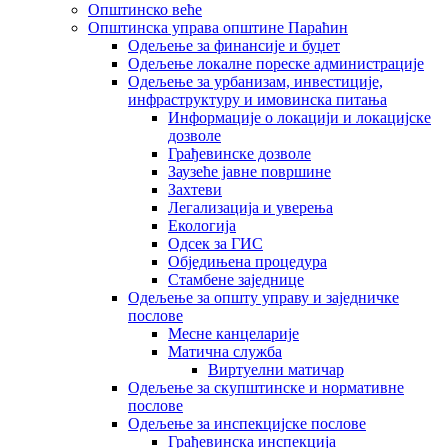
Општинско веће
Општинска управа општине Параћин
Одељење за финансије и буџет
Одељење локалне пореске администрације
Одељење за урбанизам, инвестиције,
инфраструктуру и имовинска питања
Информације о локацији и локацијске
дозволе
Грађевинске дозволе
Заузеће јавне површине
Захтеви
Легализација и уверења
Екологија
Одсек за ГИС
Обједињена процедура
Стамбене заједнице
Oдељење за општу управу и заједничке
послове
Месне канцеларије
Матична служба
Виртуелни матичар
Одељење за скупштинске и нормативне
послове
Одељење за инспекцијске послове
Грађевинска инспекција