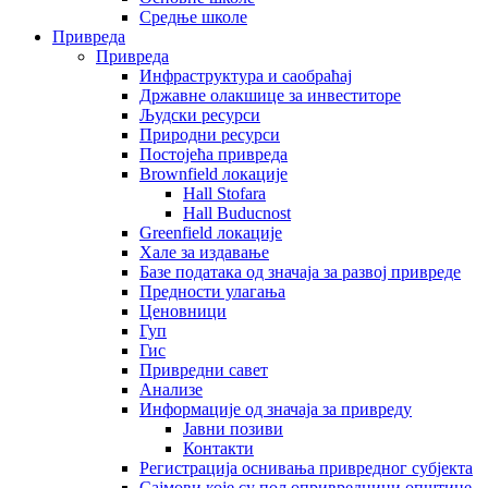
Средње школе
Привреда
Привреда
Инфраструктура и саобраћај
Државне олакшице за инвеститоре
Људски ресурси
Природни ресурси
Постојећа привреда
Brownfield локације
Hall Stofara
Hall Buducnost
Greenfield локације
Хале за издавање
Базе података од значаја за развој привреде
Предности улагања
Ценовници
Гуп
Гис
Привредни савет
Aнализе
Информације од значаја за привреду
Јавни позиви
Контакти
Регистрација оснивања привредног субјекта
Сајмови које су пољопривредници општине