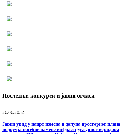
Последњи конкурси и јавни огласи
26.06.2032
Јавни увид у нацрт измена и допуна просторног плана
подручја посебне намене инфраструктурног коридора