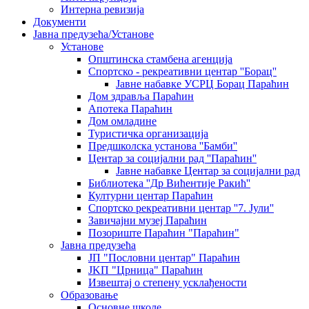
Интерна ревизија
Документи
Јавна предузећа/Установе
Установе
Општинскa стамбенa агенцијa
Спортско - рекреативни центар ''Борац''
Јавне набавке УСРЦ Борац Параћин
Дом здравља Параћин
Апотека Параћин
Дом омладине
Туристичка организација
Предшколска установа ''Бамби''
Центар за социјални рад ''Параћин''
Јавне набавке Центар за социјални рад
Библиотека ''Др Вићентије Ракић''
Културни центар Параћин
Спортско рекреативни центар ''7. Јули''
Завичајни музеј Параћин
Позориште Параћин "Параћин"
Јавна предузећа
ЈП "Пословни центар" Параћин
ЈKП "Црница" Параћин
Извештај о степену усклађености
Образовање
Основне школе