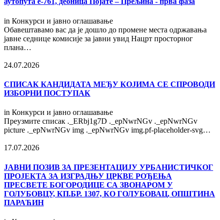
аутопута е-761, деоница Појате – Прељина - прва фаза
in
Конкурси и јавно оглашавање
Обавештавамо вас да је дошло до промене места одржавања
јавне седнице комисије за јавни увид Нацрт просторног
плана…
24.07.2026
СПИСАК КАНДИДАТА МЕЂУ КОЈИМА СЕ СПРОВОДИ
ИЗБОРНИ ПОСТУПАК
in
Конкурси и јавно оглашавање
Преузмите списак ._ERbj1g7D ._epNwrNGv ._epNwrNGv
picture ._epNwrNGv img ._epNwrNGv img.pf-placeholder-svg…
17.07.2026
ЈАВНИ ПОЗИВ ЗА ПРЕЗЕНТАЦИЈУ УРБАНИСТИЧКОГ
ПРОЈЕКТА ЗА ИЗГРАДЊУ ЦРКВЕ РОЂЕЊА
ПРЕСВЕТЕ БОГОРОДИЦЕ СА ЗВОНАРОМ У
ГОЛУБОВЦУ, КП.БР. 1307, КО ГОЛУБОВАЦ, ОПШТИНА
ПАРАЋИН