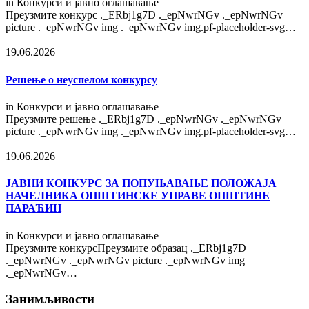
in
Конкурси и јавно оглашавање
Преузмите конкурс ._ERbj1g7D ._epNwrNGv ._epNwrNGv
picture ._epNwrNGv img ._epNwrNGv img.pf-placeholder-svg…
19.06.2026
Решење о неуспелом конкурсу
in
Конкурси и јавно оглашавање
Преузмите решење ._ERbj1g7D ._epNwrNGv ._epNwrNGv
picture ._epNwrNGv img ._epNwrNGv img.pf-placeholder-svg…
19.06.2026
ЈАВНИ КОНКУРС ЗА ПОПУЊАВАЊЕ ПОЛОЖАЈА
НАЧЕЛНИКА ОПШТИНСКЕ УПРАВЕ ОПШТИНЕ
ПАРАЋИН
in
Конкурси и јавно оглашавање
Преузмите конкурсПреузмите образац ._ERbj1g7D
._epNwrNGv ._epNwrNGv picture ._epNwrNGv img
._epNwrNGv…
Занимљивости