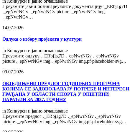
in
Конкурси и јавно оглашавање
Преузмите јавни позивПреузмите документацију ._ERbj1g7D
._epNwrNGv ._epNwrNGv picture ._epNwrNGv img
._epNwrNGv…
14.07.2026
Одлука о избору пројеката у култури
in
Конкурси и јавно оглашавање
Преузмите одлуку ._ERbj1g7D ._epNwrNGv ._epNwrNGv
picture ._epNwrNGv img ._epNwrNGv img.pf-placeholder-svg…
09.07.2026
OБЈЕДИЊЕНИ ПРЕДЛОГ ГОДИШЊИХ ПРОГРАМА
КОЈИМА СЕ ЗАДОВОЉАВАЈУ ПОТРЕБЕ И ИНТЕРЕСИ
ГРАЂАНА У ОБЛАСТИ СПОРТА У ОПШТИНИ
ПАРАЋИН ЗА 2027. ГОДИНУ
in
Конкурси и јавно оглашавање
Преузмите предлог ._ERbj1g7D ._epNwrNGv ._epNwrNGv
picture ._epNwrNGv img ._epNwrNGv img.pf-placeholder-svg…