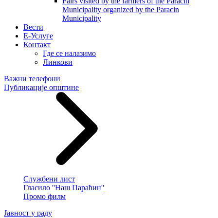
Fairs visited by the farmers of the Paracin
Municipality organized by the Paracin
Municipality
Вести
E-Услуге
Контакт
Где се налазимо
Линкови
Важни телефони
Публикације општине
Службени лист
Гласило ''Наш Параћин''
Промо филм
Јавност у раду