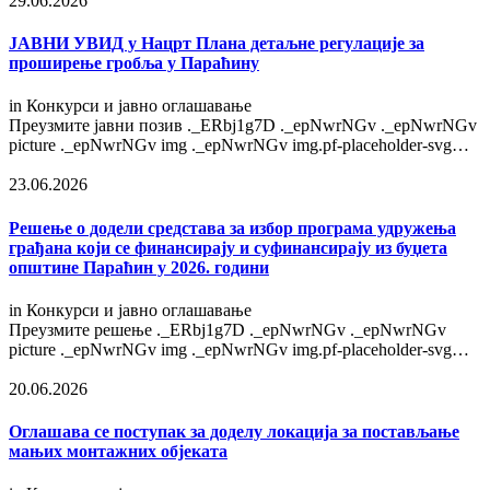
29.06.2026
ЈАВНИ УВИД у Нацрт Плана детаљне регулације за
проширење гробља у Параћину
in
Конкурси и јавно оглашавање
Преузмите јавни позив ._ERbj1g7D ._epNwrNGv ._epNwrNGv
picture ._epNwrNGv img ._epNwrNGv img.pf-placeholder-svg…
23.06.2026
Решење o додели средстава за избор програма удружења
грађана који се финансирају и суфинансирају из буџета
општине Параћин у 2026. години
in
Конкурси и јавно оглашавање
Преузмите решење ._ERbj1g7D ._epNwrNGv ._epNwrNGv
picture ._epNwrNGv img ._epNwrNGv img.pf-placeholder-svg…
20.06.2026
Оглашава се поступак за доделу локација за постављање
мањих монтажних објеката