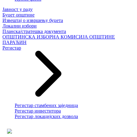
Јавност у раду
Буџет општине
Извештај о извршењу буџета
Локални избори
Планска/стратешка документа
ОПШТИНСКА ИЗБОРНА КОМИСИЈА ОПШТИНЕ
ПАРАЋИН
Регистар
Регистар стамбених заједница
Регистар инвеститора
Регистар локацијских дозвола