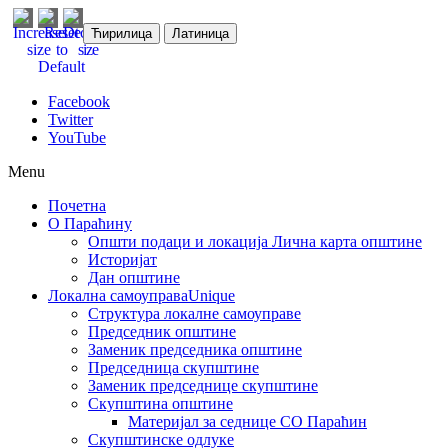
Ћирилица
Латиница
Facebook
Twitter
YouTube
Menu
Почетна
О Параћину
Општи подаци и локација
Лична карта општине
Историјат
Дан општине
Локална самоуправа
Unique
Структура локалне самоуправе
Председник општине
Заменик председника општине
Председница скупштине
Заменик председнице скупштине
Скупштина општине
Материјал за седнице СО Параћин
Скупштинске одлуке