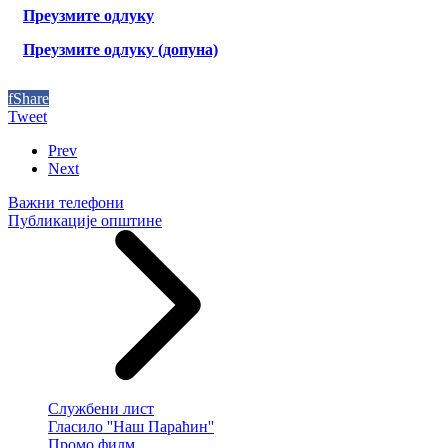
Преузмите одлуку
Преузмите одлуку (допуна)
f
Share
Tweet
Prev
Next
Важни телефони
Публикације општине
Службени лист
Гласило ''Наш Параћин''
Промо филм