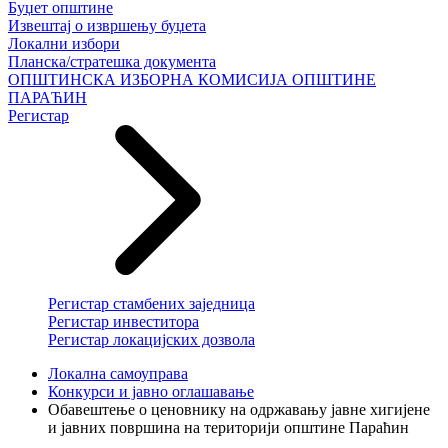
Буџет општине
Извештај о извршењу буџета
Локални избори
Планска/стратешка документа
ОПШТИНСКА ИЗБОРНА КОМИСИЈА ОПШТИНЕ
ПАРАЋИН
Регистар
Регистар стамбених заједница
Регистар инвеститора
Регистар локацијских дозвола
Локална самоуправа
Конкурси и јавно оглашавање
Обавештење о ценовнику на одржавању јавне хигијене
и јавних површина на територији општине Параћин