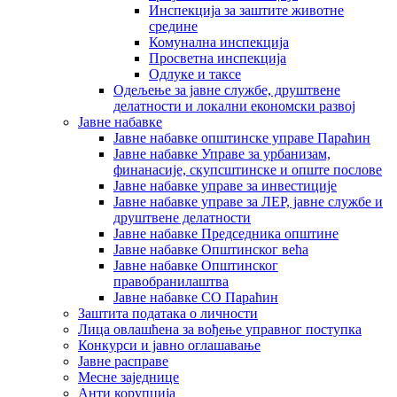
Инспекција за заштите животне
средине
Комунална инспекција
Просветна инспекција
Одлуке и таксе
Одељење за јавне службе, друштвене
делатности и локални економски развој
Јавне набавке
Јавне набавке општинске управе Параћин
Јавне набавке Управе за урбанизам,
финанасије, скупсштинске и опште послове
Јавне набавке управе за инвестиције
Јавне набавке управе за ЛЕР, јавне службе и
друштвене делатности
Јавне набавке Председника општине
Јавне набавке Општинског већа
Јавне набавке Општинског
правобранилаштва
Јавне набавке СО Параћин
Заштита података о личности
Лица овлашћена за вођење управног поступка
Конкурси и јавно оглашавање
Јавне расправе
Месне заједнице
Анти корупција