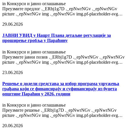
in
Конкурси и јавно оглашавање
Преузмите предлог ._ERbj1g7D ._epNwrNGv ._epNwrNGv
picture ._epNwrNGv img ._epNwrNGv img.pf-placeholder-svg…
29.06.2026
ЈАВНИ УВИД у Нацрт Плана детаљне регулације за
проширење гробља у Параћину
in
Конкурси и јавно оглашавање
Преузмите јавни позив ._ERbj1g7D ._epNwrNGv ._epNwrNGv
picture ._epNwrNGv img ._epNwrNGv img.pf-placeholder-svg…
23.06.2026
Решење o додели средстава за избор програма удружења
грађана који се финансирају и суфинансирају из буџета
општине Параћин у 2026. години
in
Конкурси и јавно оглашавање
Преузмите решење ._ERbj1g7D ._epNwrNGv ._epNwrNGv
picture ._epNwrNGv img ._epNwrNGv img.pf-placeholder-svg…
20.06.2026