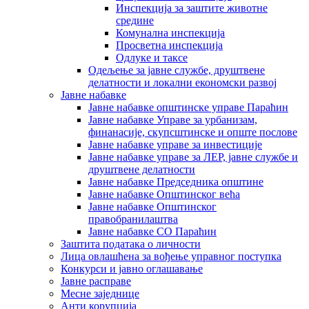
Инспекција за заштите животне
средине
Комунална инспекција
Просветна инспекција
Одлуке и таксе
Одељење за јавне службе, друштвене
делатности и локални економски развој
Јавне набавке
Јавне набавке општинске управе Параћин
Јавне набавке Управе за урбанизам,
финанасије, скупсштинске и опште послове
Јавне набавке управе за инвестиције
Јавне набавке управе за ЛЕР, јавне службе и
друштвене делатности
Јавне набавке Председника општине
Јавне набавке Општинског већа
Јавне набавке Општинског
правобранилаштва
Јавне набавке СО Параћин
Заштита података о личности
Лица овлашћена за вођење управног поступка
Конкурси и јавно оглашавање
Јавне расправе
Месне заједнице
Анти корупција