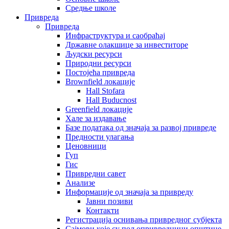
Средње школе
Привреда
Привреда
Инфраструктура и саобраћај
Државне олакшице за инвеститоре
Људски ресурси
Природни ресурси
Постојећа привреда
Brownfield локације
Hall Stofara
Hall Buducnost
Greenfield локације
Хале за издавање
Базе података од значаја за развој привреде
Предности улагања
Ценовници
Гуп
Гис
Привредни савет
Aнализе
Информације од значаја за привреду
Јавни позиви
Контакти
Регистрација оснивања привредног субјекта
Сајмови које су пољопривредници општине