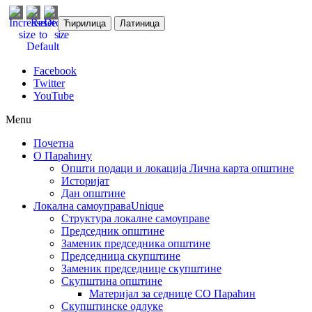
Ћирилица
Латиница
Facebook
Twitter
YouTube
Menu
Почетна
О Параћину
Општи подаци и локација
Лична карта општине
Историјат
Дан општине
Локална самоуправа
Unique
Структура локалне самоуправе
Председник општине
Заменик председника општине
Председница скупштине
Заменик председнице скупштине
Скупштина општине
Материјал за седнице СО Параћин
Скупштинске одлуке