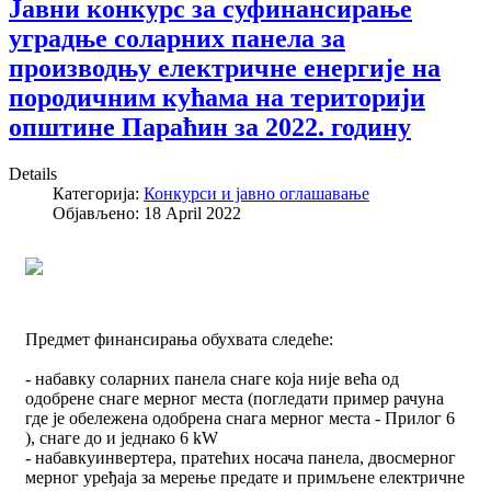
Јавни конкурс за суфинансирање
уградње соларних панела за
производњу електричне енергије на
породичним кућама на територији
општине Параћин за 2022. годину
Details
Категорија:
Конкурси и јавно оглашавање
Објављено: 18 April 2022
Предмет финансирања обухвата следеће:
- набавку соларних панела снаге која није већа од
одобрене снаге мерног места (погледати пример рачуна
где је обележена одобрена снага мерног места - Прилог 6
), снаге до и једнако 6 kW
- набавкуинвертера, пратећих носача панела, двосмерног
мерног уређаја за мерење предате и примљене електричне