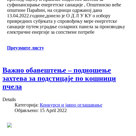
суфинансирање енергетске санације , Општинско веће
општине Параћин, на седници одржаној дана
13.04.2022.године,донело је О Д Л У КУ о избору
привредних субјеката у спровођењу мере енергетске
санације путем уградње соларних панела за производњу
електричне енергије за сопствене потребе
Преузмите листу
Важно обaвештење – подношење
захтева за подстицаје по кошници
пчела
Details
Категорија:
Конкурси и јавно оглашавање
Објављено: 15 April 2022