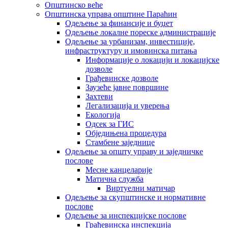
Општинско веће
Општинска управа општине Параћин
Одељење за финансије и буџет
Одељење локалне пореске администрације
Одељење за урбанизам, инвестиције,
инфраструктуру и имовинска питања
Информације о локацији и локацијске
дозволе
Грађевинске дозволе
Заузеће јавне површине
Захтеви
Легализација и уверења
Екологија
Одсек за ГИС
Обједињена процедура
Стамбене заједнице
Oдељење за општу управу и заједничке
послове
Месне канцеларије
Матична служба
Виртуелни матичар
Одељење за скупштинске и нормативне
послове
Одељење за инспекцијске послове
Грађевинска инспекција