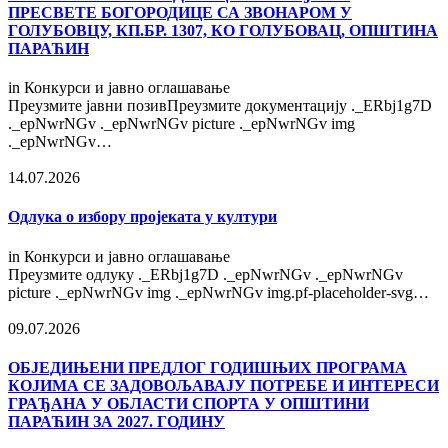
ПРЕСВЕТЕ БОГОРОДИЦЕ СА ЗВОНАРОМ У
ГОЛУБОВЦУ, КП.БР. 1307, КО ГОЛУБОВАЦ, ОПШТИНА
ПАРАЋИН
in
Конкурси и јавно оглашавање
Преузмите јавни позивПреузмите документацију ._ERbj1g7D
._epNwrNGv ._epNwrNGv picture ._epNwrNGv img
._epNwrNGv…
14.07.2026
Одлука о избору пројеката у култури
in
Конкурси и јавно оглашавање
Преузмите одлуку ._ERbj1g7D ._epNwrNGv ._epNwrNGv
picture ._epNwrNGv img ._epNwrNGv img.pf-placeholder-svg…
09.07.2026
OБЈЕДИЊЕНИ ПРЕДЛОГ ГОДИШЊИХ ПРОГРАМА
КОЈИМА СЕ ЗАДОВОЉАВАЈУ ПОТРЕБЕ И ИНТЕРЕСИ
ГРАЂАНА У ОБЛАСТИ СПОРТА У ОПШТИНИ
ПАРАЋИН ЗА 2027. ГОДИНУ