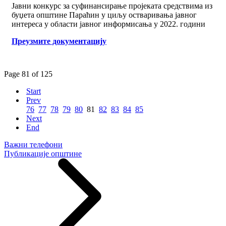
Јавни конкурс за суфинансирање пројеката средствима из
буџета општине Параћин у циљу остваривања јавног
интереса у области јавног информисања у 2022. години
Преузмите документацију
Page 81 of 125
Start
Prev
76
77
78
79
80
81
82
83
84
85
Next
End
Важни телефони
Публикације општине