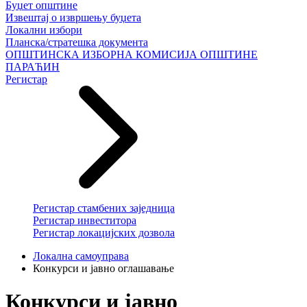
Буџет општине
Извештај о извршењу буџета
Локални избори
Планска/стратешка документа
ОПШТИНСКА ИЗБОРНА КОМИСИЈА ОПШТИНЕ
ПАРАЋИН
Регистар
Регистар стамбених заједница
Регистар инвеститора
Регистар локацијских дозвола
Локална самоуправа
Конкурси и јавно оглашавање
Конкурси и јавно