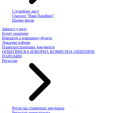
Службени лист
Гласило ''Наш Параћин''
Промо филм
Јавност у раду
Буџет општине
Извештај о извршењу буџета
Локални избори
Планска/стратешка документа
ОПШТИНСКА ИЗБОРНА КОМИСИЈА ОПШТИНЕ
ПАРАЋИН
Регистар
Регистар стамбених заједница
Регистар инвеститора