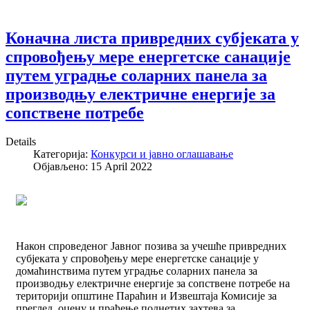
Коначна листа привредних субјеката у
спровођењу мере енергетске санације
путем уградње соларних панела за
производњу електричне енергије за
сопствене потребе
Details
Категорија:
Конкурси и јавно оглашавање
Објављено: 15 April 2022
Након спроведеног Јавног позива за учешће привредних
субјеката у спровођењу мере енергетске санације у
домаћинствима путем уградње соларних панела за
производњу електричне енергије за сопствене потребе на
територији општине Параћин и Извештаја Комисије за
преглед, оцену и праћење поднетих захтева за