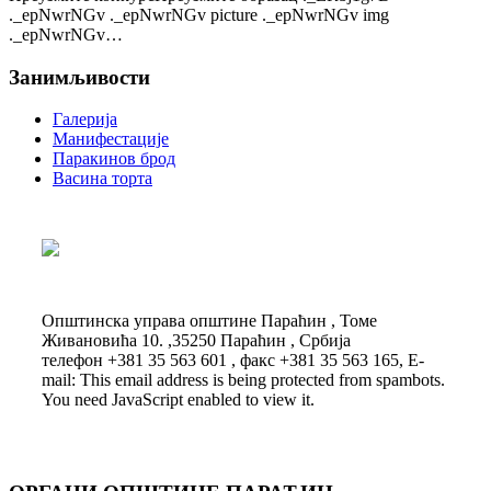
._epNwrNGv ._epNwrNGv picture ._epNwrNGv img
._epNwrNGv…
Занимљивости
Галерија
Манифестације
Паракинов брод
Васина торта
Општинска управа општине Параћин , Томе
Живановића 10. ,35250 Параћин , Србија
телефон +381 35 563 601 , факс +381 35 563 165, E-
mail:
This email address is being protected from spambots.
You need JavaScript enabled to view it.