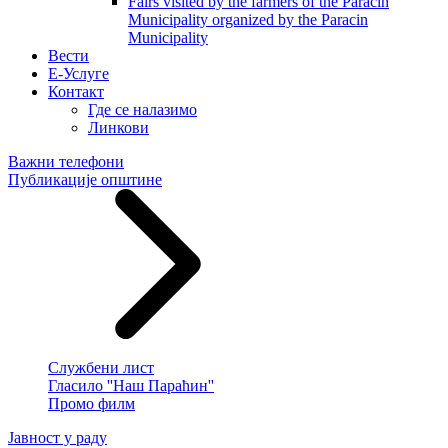
Fairs visited by the farmers of the Paracin
Municipality organized by the Paracin
Municipality
Вести
E-Услуге
Контакт
Где се налазимо
Линкови
Важни телефони
Публикације општине
Службени лист
Гласило ''Наш Параћин''
Промо филм
Јавност у раду