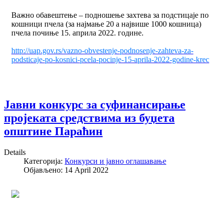
Важно обaвештење – подношење захтева за подстицаје по
кошници пчела (за најмање 20 а највише 1000 кошница)
пчела почиње 15. априла 2022. године.
http://uap.gov.rs/vazno-obvestenje-podnosenje-zahteva-za-
podsticaje-po-kosnici-pcela-pocinje-15-aprila-2022-godine-krec
Јавни конкурс за суфинансирање
пројеката средствима из буџета
општине Параћин
Details
Категорија:
Конкурси и јавно оглашавање
Објављено: 14 April 2022