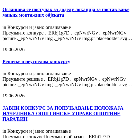
Оглашава се поступак за доделу локација за постављање
мањих монтажних објеката
in
Конкурси и јавно оглашавање
Преузмите конкурс ._ERbj1g7D ._epNwrNGv ._epNwrNGv
picture ._epNwrNGv img ._epNwrNGv img.pf-placeholder-svg…
19.06.2026
Решење о неуспелом конкурсу
in
Конкурси и јавно оглашавање
Преузмите решење ._ERbj1g7D ._epNwrNGv ._epNwrNGv
picture ._epNwrNGv img ._epNwrNGv img.pf-placeholder-svg…
19.06.2026
ЈАВНИ КОНКУРС ЗА ПОПУЊАВАЊЕ ПОЛОЖАЈА
НАЧЕЛНИКА ОПШТИНСКЕ УПРАВЕ ОПШТИНЕ
ПАРАЋИН
in
Конкурси и јавно оглашавање
Преузмите конкурсПреузмите образац ._ERbj1g7D