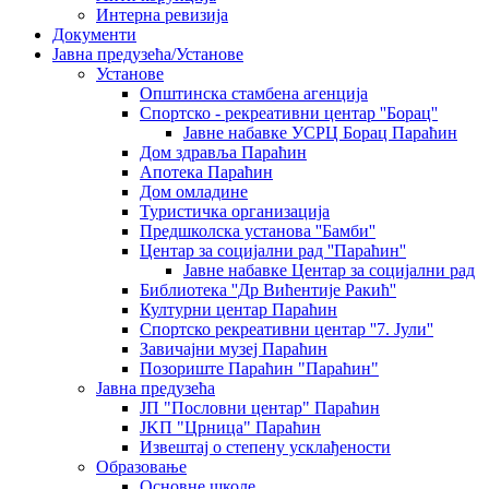
Интерна ревизија
Документи
Јавна предузећа/Установе
Установе
Општинскa стамбенa агенцијa
Спортско - рекреативни центар ''Борац''
Јавне набавке УСРЦ Борац Параћин
Дом здравља Параћин
Апотека Параћин
Дом омладине
Туристичка организација
Предшколска установа ''Бамби''
Центар за социјални рад ''Параћин''
Јавне набавке Центар за социјални рад
Библиотека ''Др Вићентије Ракић''
Културни центар Параћин
Спортско рекреативни центар ''7. Јули''
Завичајни музеј Параћин
Позориште Параћин "Параћин"
Јавна предузећа
ЈП "Пословни центар" Параћин
ЈKП "Црница" Параћин
Извештај о степену усклађености
Образовање
Основне школе