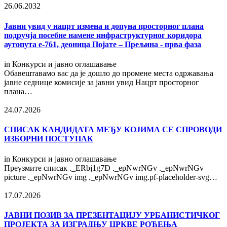
26.06.2032
Јавни увид у нацрт измена и допуна просторног плана
подручја посебне намене инфраструктурног коридора
аутопута е-761, деоница Појате – Прељина - прва фаза
in
Конкурси и јавно оглашавање
Обавештавамо вас да је дошло до промене места одржавања
јавне седнице комисије за јавни увид Нацрт просторног
плана…
24.07.2026
СПИСАК КАНДИДАТА МЕЂУ КОЈИМА СЕ СПРОВОДИ
ИЗБОРНИ ПОСТУПАК
in
Конкурси и јавно оглашавање
Преузмите списак ._ERbj1g7D ._epNwrNGv ._epNwrNGv
picture ._epNwrNGv img ._epNwrNGv img.pf-placeholder-svg…
17.07.2026
ЈАВНИ ПОЗИВ ЗА ПРЕЗЕНТАЦИЈУ УРБАНИСТИЧКОГ
ПРОЈЕКТА ЗА ИЗГРАДЊУ ЦРКВЕ РОЂЕЊА