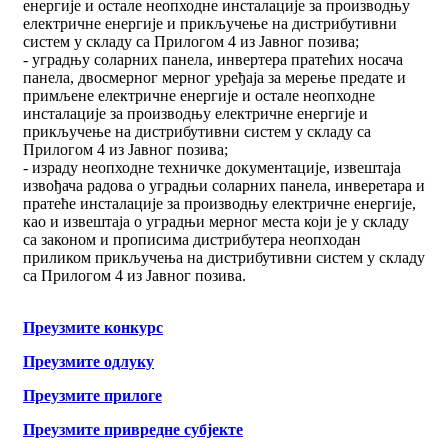
енергије и остале неопходне инсталације за производњу
електричне енергије и прикључење на дистрибутивни
систем у складу са Прилогом 4 из Јавног позива;
- уградњу соларних панела, инвертера пратећих носача
панела, двосмерног мерног уређаја за мерење предате и
примљене електричне енергије и остале неопходне
инсталације за производњу електричне енергије и
прикључење на дистрибутивни систем у складу са
Прилогом 4 из Јавног позива;
- израду неопходне техничке документације, извештаја
извођача радова о уградњи соларних панела, инверетара и
пратеће инсталације за производњу електричне енергије,
као и извештаја о уградњи мерног места који је у складу
са законом и прописима дистрибутера неопходан
приликом прикључења на дистрибутивни систем у складу
са Прилогом 4 из Јавног позива.
Преузмите конкурс
Преузмите одлуку
Преузмите прилоге
Преузмите привредне субјекте