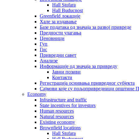
Hall Stofara
Hall Buducnost
Greenfield локације
Хале за издавање
Базе података од значаја за развој привреде
Предности улагања
Ценовници
Гуп
Гис
Привредни савет
Aнализе
Информације од значаја за привреду
Јавни позиви
Контакти
Регистрација оснивања привредног субјекта
Сајмови које су пољопривредници општине П
Economy
Infrastructure and traffic
State incentives for investors
Human resources
Natural resources
Existing economy
Brownfield locations
Hall Stofara
Hall Buducnost