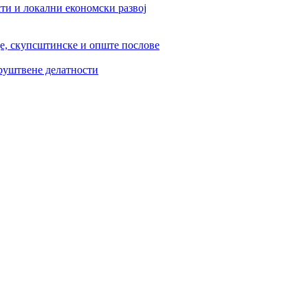
ти и локални економски развој
је, скупсштинске и опште послове
друштвене делатности