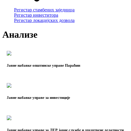
Регистар стамбених заједница
Регистар инвеститора
Регистар локацијских дозвола
Aнализе
Јавне набавке општинске управе Параћин
Јавне набавке управе за инвестиције
Јавне набавке управе за ЛЕР, јавне службе и друштвене делатности