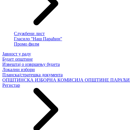
Службени лист
Гласило ''Наш Параћин''
Промо филм
Јавност у раду
Буџет општине
Извештај о извршењу буџета
Локални избори
Планска/стратешка документа
ОПШТИНСКА ИЗБОРНА КОМИСИЈА ОПШТИНЕ ПАРАЋ
Регистар