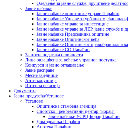
Одељење за јавне службе, друштвене делатнос
Јавне набавке
Јавне набавке општинске управе Параћин
Јавне набавке Управе за урбанизам, финанаси
Јавне набавке управе за инвестиције
Јавне набавке управе за ЛЕР, јавне службе и 
Јавне набавке Председника општине
Јавне набавке Општинског већа
Јавне набавке Општинског правобранилаштва
Јавне набавке СО Параћин
Заштита података о личности
Лица овлашћена за вођење управног поступка
Конкурси и јавно оглашавање
Јавне расправе
Месне заједнице
Анти корупција
Интерна ревизија
Документи
Јавна предузећа/Установе
Установе
Општинскa стамбенa агенцијa
Спортско - рекреативни центар ''Борац''
Јавне набавке УСРЦ Борац Параћин
Дом здравља Параћин
Апотека Параћин