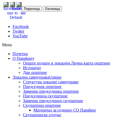
Ћирилица
Латиница
Facebook
Twitter
YouTube
Menu
Почетна
О Параћину
Општи подаци и локација
Лична карта општине
Историјат
Дан општине
Локална самоуправа
Unique
Структура локалне самоуправе
Председник општине
Заменик председника општине
Председница скупштине
Заменик председнице скупштине
Скупштина општине
Материјал за седнице СО Параћин
Скупштинске одлуке