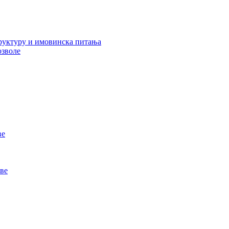
руктуру и имовинска питања
озволе
ве
ве