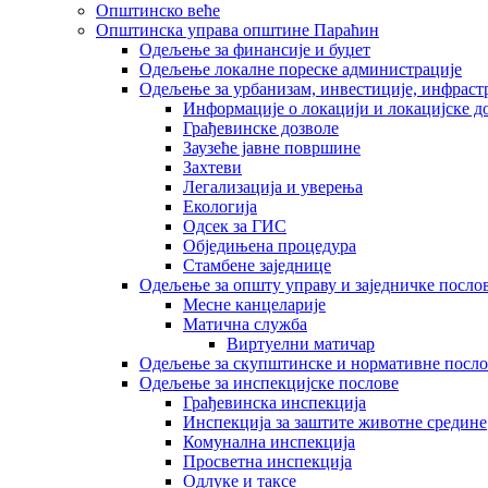
Општинско веће
Општинска управа општине Параћин
Одељење за финансије и буџет
Одељење локалне пореске администрације
Одељење за урбанизам, инвестиције, инфраст
Информације о локацији и локацијске д
Грађевинске дозволе
Заузеће јавне површине
Захтеви
Легализација и уверења
Екологија
Одсек за ГИС
Обједињена процедура
Стамбене заједнице
Oдељење за општу управу и заједничке посло
Месне канцеларије
Матична служба
Виртуелни матичар
Одељење за скупштинске и нормативне посло
Одељење за инспекцијске послове
Грађевинска инспекција
Инспекција за заштите животне средине
Комунална инспекција
Просветна инспекција
Одлуке и таксе