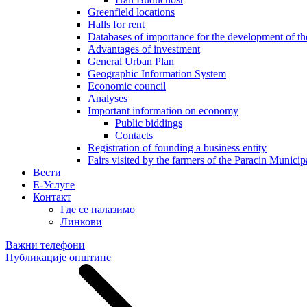
Greenfield locations
Halls for rent
Databases of importance for the development of 
Advantages of investment
General Urban Plan
Geographic Information System
Еconomic council
Analyses
Important information on economy
Public biddings
Contacts
Registration of founding a business entity
Fairs visited by the farmers of the Paracin Municip
Вести
E-Услуге
Контакт
Где се налазимо
Линкови
Важни телефони
Публикације општине