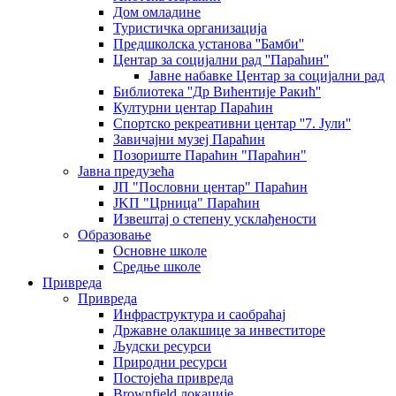
Дом омладине
Туристичка организација
Предшколска установа ''Бамби''
Центар за социјални рад ''Параћин''
Јавне набавке Центар за социјални рад
Библиотека ''Др Вићентије Ракић''
Културни центар Параћин
Спортско рекреативни центар ''7. Јули''
Завичајни музеј Параћин
Позориште Параћин "Параћин"
Јавна предузећа
ЈП "Пословни центар" Параћин
ЈKП "Црница" Параћин
Извештај о степену усклађености
Образовање
Основне школе
Средње школе
Привреда
Привреда
Инфраструктура и саобраћај
Државне олакшице за инвеститоре
Људски ресурси
Природни ресурси
Постојећа привреда
Brownfield локације