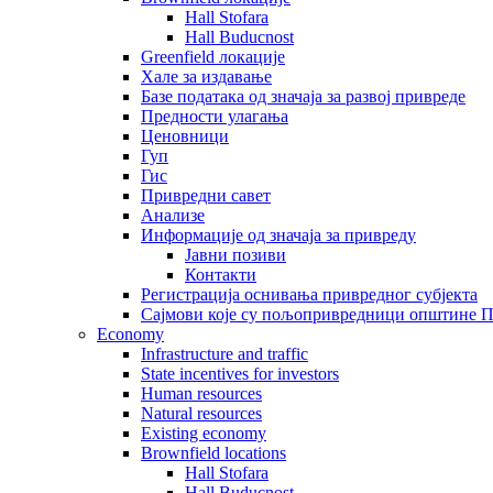
Hall Stofara
Hall Buducnost
Greenfield локације
Хале за издавање
Базе података од значаја за развој привреде
Предности улагања
Ценовници
Гуп
Гис
Привредни савет
Aнализе
Информације од значаја за привреду
Јавни позиви
Контакти
Регистрација оснивања привредног субјекта
Сајмови које су пољопривредници општине П
Economy
Infrastructure and traffic
State incentives for investors
Human resources
Natural resources
Existing economy
Brownfield locations
Hall Stofara
Hall Buducnost