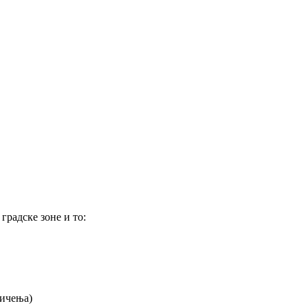
градске зоне и то:
ничења)