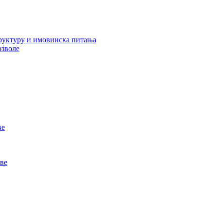
руктуру и имовинска питања
озволе
ве
ве