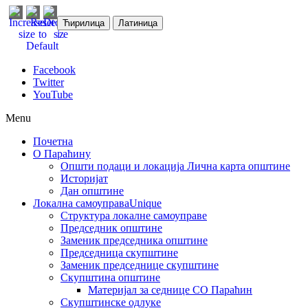
Ћирилица
Латиница
Facebook
Twitter
YouTube
Menu
Почетна
О Параћину
Општи подаци и локација
Лична карта општине
Историјат
Дан општине
Локална самоуправа
Unique
Структура локалне самоуправе
Председник општине
Заменик председника општине
Председница скупштине
Заменик председнице скупштине
Скупштина општине
Материјал за седнице СО Параћин
Скупштинске одлуке