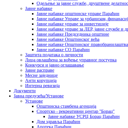
Одељење за јавне службе, друштвене делатнос
Јавне набавке
Јавне набавке општинске управе Параћин
Јавне набавке Управе за урбанизам, финанаси
Јавне набавке управе за инвестиције
Јавне набавке управе за ЛЕР, јавне службе и 
Јавне набавке Председника општине
Јавне набавке Општинског већа
Јавне набавке Општинског правобранилаштва
Јавне набавке СО Параћин
Заштита података о личности
Лица овлашћена за вођење управног поступка
Конкурси и јавно оглашавање
Јавне расправе
Месне заједнице
Анти корупција
Интерна ревизија
Документи
Јавна предузећа/Установе
Установе
Општинскa стамбенa агенцијa
Спортско - рекреативни центар ''Борац''
Јавне набавке УСРЦ Борац Параћин
Дом здравља Параћин
Апотека Параћин