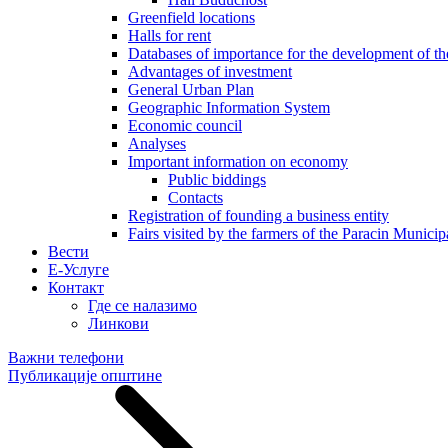
Greenfield locations
Halls for rent
Databases of importance for the development of 
Advantages of investment
General Urban Plan
Geographic Information System
Еconomic council
Analyses
Important information on economy
Public biddings
Contacts
Registration of founding a business entity
Fairs visited by the farmers of the Paracin Municip
Вести
E-Услуге
Контакт
Где се налазимо
Линкови
Важни телефони
Публикације општине