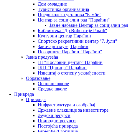
Дом омладине
Туристичка организација
Предшколска установа ''Бамби''
Центар за социјални рад ''Параћин''
Јавне набавке Центар за социјални рад
Библиотека ''Др Вићентије Ракић''
Културни центар Параћин
Спортско рекреативни центар ''7. Јули''
Завичајни музеј Параћин
Позориште Параћин "Параћин"
Јавна предузећа
ЈП "Пословни центар" Параћин
ЈKП "Црница" Параћин
Извештај о степену усклађености
Образовање
Основне школе
Средње школе
Привреда
Привреда
Инфраструктура и саобраћај
Државне олакшице за инвеститоре
Људски ресурси
Природни ресурси
Постојећа привреда
Brownfield локације