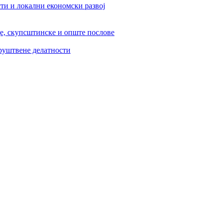
ти и локални економски развој
је, скупсштинске и опште послове
друштвене делатности