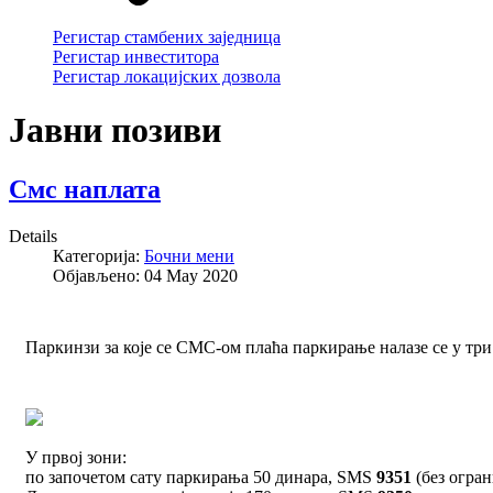
Регистар стамбених заједница
Регистар инвеститора
Регистар локацијских дозвола
Јавни позиви
Смс наплата
Details
Категорија:
Бочни мени
Објављено: 04 May 2020
Паркинзи за које се СМС-ом плаћа паркирање налазе се у три 
У првој зони:
по започетом сату паркирања 50 динара, SMS
9351
(без огра