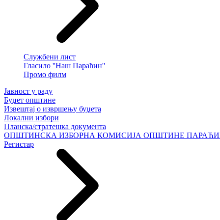
Службени лист
Гласило ''Наш Параћин''
Промо филм
Јавност у раду
Буџет општине
Извештај о извршењу буџета
Локални избори
Планска/стратешка документа
ОПШТИНСКА ИЗБОРНА КОМИСИЈА ОПШТИНЕ ПАРАЋ
Регистар