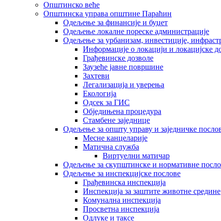
Општинско веће
Општинска управа општине Параћин
Одељење за финансије и буџет
Одељење локалне пореске администрације
Одељење за урбанизам, инвестиције, инфраст
Информације о локацији и локацијске д
Грађевинске дозволе
Заузеће јавне површине
Захтеви
Легализација и уверења
Екологија
Одсек за ГИС
Обједињена процедура
Стамбене заједнице
Oдељење за општу управу и заједничке посло
Месне канцеларије
Матична служба
Виртуелни матичар
Одељење за скупштинске и нормативне посло
Одељење за инспекцијске послове
Грађевинска инспекција
Инспекција за заштите животне средине
Комунална инспекција
Просветна инспекција
Одлуке и таксе