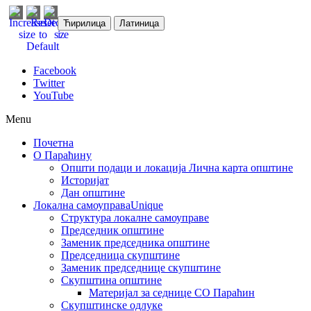
Ћирилица
Латиница
Facebook
Twitter
YouTube
Menu
Почетна
О Параћину
Општи подаци и локација
Лична карта општине
Историјат
Дан општине
Локална самоуправа
Unique
Структура локалне самоуправе
Председник општине
Заменик председника општине
Председница скупштине
Заменик председнице скупштине
Скупштина општине
Материјал за седнице СО Параћин
Скупштинске одлуке