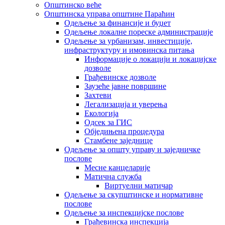
Општинско веће
Општинска управа општине Параћин
Одељење за финансије и буџет
Одељење локалне пореске администрације
Одељење за урбанизам, инвестиције,
инфраструктуру и имовинска питања
Информације о локацији и локацијске
дозволе
Грађевинске дозволе
Заузеће јавне површине
Захтеви
Легализација и уверења
Екологија
Одсек за ГИС
Обједињена процедура
Стамбене заједнице
Oдељење за општу управу и заједничке
послове
Месне канцеларије
Матична служба
Виртуелни матичар
Одељење за скупштинске и нормативне
послове
Одељење за инспекцијске послове
Грађевинска инспекција