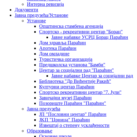
Интерна ревизија
Документи
Јавна предузећа/Установе
Установе
Општинскa стамбенa агенцијa
Спортско - рекреативни центар ''Борац''
Јавне набавке УСРЦ Борац Параћин
Дом здравља Параћин
Апотека Параћин
Дом омладине
Туристичка организација
Предшколска установа ''Бамби''
Центар за социјални рад ''Параћин''
Јавне набавке Центар за социјални рад
Библиотека ''Др Вићентије Ракић''
Културни центар Параћин
Спортско рекреативни центар ''7. Јули''
Завичајни музеј Параћин
Позориште Параћин "Параћин"
Јавна предузећа
ЈП "Пословни центар" Параћин
ЈKП "Црница" Параћин
Извештај о степену усклађености
Образовање
Основне школе