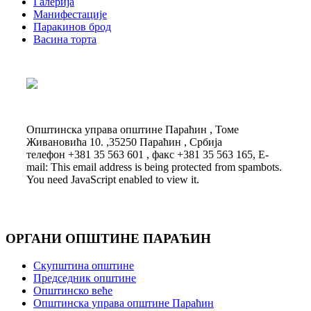
Галерија
Манифестације
Паракинов брод
Васина торта
Општинска управа општине Параћин , Томе
Живановића 10. ,35250 Параћин , Србија
телефон +381 35 563 601 , факс +381 35 563 165, E-
mail:
This email address is being protected from spambots.
You need JavaScript enabled to view it.
ОРГАНИ ОПШТИНЕ ПАРАЋИН
Скупштина општине
Председник општине
Општинско веће
Општинска управа општине Параћин