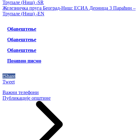
Трупале (Ниш) -SR
Железничка пруга Београд-Ниш: ЕСИА Деоница 3 Параћин –
Трупале (Ниш) -EN
Обавештење
Обавештење
Обавештење
Поѕивно писмо
f
Share
Tweet
Важни телефони
Публикације општине