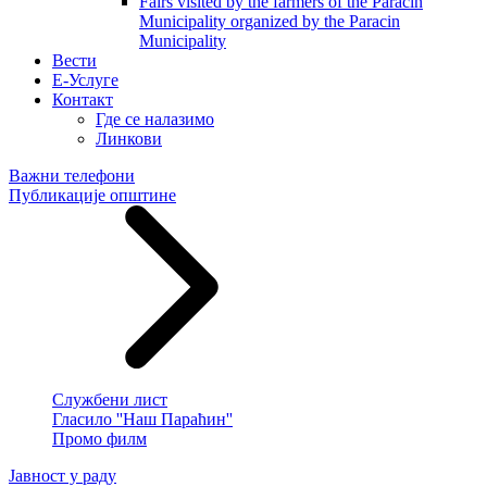
Fairs visited by the farmers of the Paracin
Municipality organized by the Paracin
Municipality
Вести
E-Услуге
Контакт
Где се налазимо
Линкови
Важни телефони
Публикације општине
Службени лист
Гласило ''Наш Параћин''
Промо филм
Јавност у раду