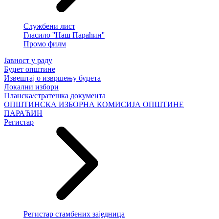
Службени лист
Гласило ''Наш Параћин''
Промо филм
Јавност у раду
Буџет општине
Извештај о извршењу буџета
Локални избори
Планска/стратешка документа
ОПШТИНСКА ИЗБОРНА КОМИСИЈА ОПШТИНЕ
ПАРАЋИН
Регистар
Регистар стамбених заједница