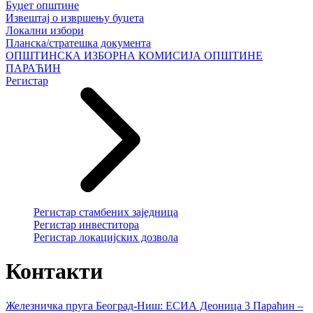
Буџет општине
Извештај о извршењу буџета
Локални избори
Планска/стратешка документа
ОПШТИНСКА ИЗБОРНА КОМИСИЈА ОПШТИНЕ
ПАРАЋИН
Регистар
Регистар стамбених заједница
Регистар инвеститора
Регистар локацијских дозвола
Контакти
Железничка пруга Београд-Ниш: ЕСИА Деоница 3 Параћин –