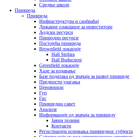
Средње школе
Привреда
Привреда
Инфраструктура и саобраћај
Државне олакшице за инвеститоре
Људски ресурси
Природни ресурси
Постојећа привреда
Brownfield локације
Hall Stofara
Hall Buducnost
Greenfield локације
Хале за издавање
Базе података од значаја за развој привреде
Предности улагања
Ценовници
Гуп
Гис
Привредни савет
Aнализе
Информације од значаја за привреду
Јавни позиви
Контакти
Регистрација оснивања привредног субјекта
Сајмови које су пољопривредници општине