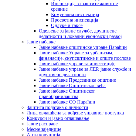
Инспекција за заштите животне
средине
Комунална инспекција
Просветна инспекција
Одлуке и таксе
Одељење за јавне службе, друштвене
делатности и локални економски развој
Јавне набавке
Јавне набавке општинске управе Параћин
Јавне набавке Управе за урбанизам,
финанасије, скупсштинске и опште послове
Јавне набавке управе за инвестиције
Јавне набавке управе за ЛЕР, јавне службе и
друштвене делатности
Јавне набавке Председника општине
Јавне набавке Општинског већа
Јавне набавке Општинског
правобранилаштва
Јавне набавке СО Параћин
Заштита података о личности
Лица овлашћена за вођење управног поступка
Конкурси и јавно оглашавање
Јавне расправе
Месне заједнице
Анти корупција