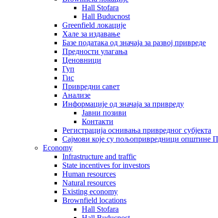
Hall Stofara
Hall Buducnost
Greenfield локације
Хале за издавање
Базе података од значаја за развој привреде
Предности улагања
Ценовници
Гуп
Гис
Привредни савет
Aнализе
Информације од значаја за привреду
Јавни позиви
Контакти
Регистрација оснивања привредног субјекта
Сајмови које су пољопривредници општине П
Economy
Infrastructure and traffic
State incentives for investors
Human resources
Natural resources
Existing economy
Brownfield locations
Hall Stofara
Hall Buducnost