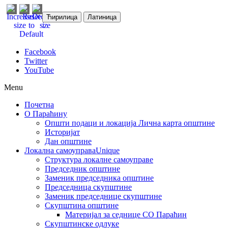
Ћирилица
Латиница
Facebook
Twitter
YouTube
Menu
Почетна
О Параћину
Општи подаци и локација
Лична карта општине
Историјат
Дан општине
Локална самоуправа
Unique
Структура локалне самоуправе
Председник општине
Заменик председника општине
Председница скупштине
Заменик председнице скупштине
Скупштина општине
Материјал за седнице СО Параћин
Скупштинске одлуке