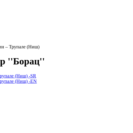
н – Трупале (Ниш)
 ''Борац''
рупале (Ниш) -SR
рупале (Ниш) -EN