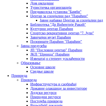
Дом омладине
Туристичка организација
Предшколска установа ''Бамби''
Центар за социјални рад ''Параћин''
Јавне набавке Центар за социјални рад
Библиотека ''Др Вићентије Ракић''
Културни центар Параћин
Спортско рекреативни центар ''7. Јули''
Завичајни музеј Параћин
Позориште Параћин "Параћин"
Јавна предузећа
ЈП "Пословни центар" Параћин
ЈKП "Црница" Параћин
Извештај о степену усклађености
Образовање
Основне школе
Средње школе
Привреда
Привреда
Инфраструктура и саобраћај
Државне олакшице за инвеститоре
Људски ресурси
Природни ресурси
Постојећа привреда
Brownfield локације