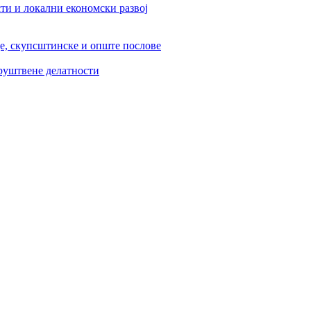
ти и локални економски развој
је, скупсштинске и опште послове
друштвене делатности