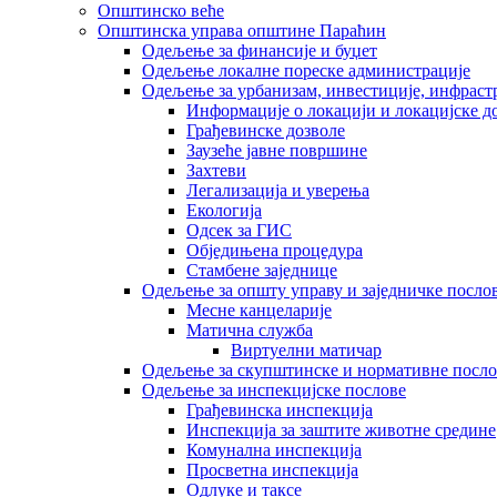
Општинско веће
Општинска управа општине Параћин
Одељење за финансије и буџет
Одељење локалне пореске администрације
Одељење за урбанизам, инвестиције, инфраст
Информације о локацији и локацијске д
Грађевинске дозволе
Заузеће јавне површине
Захтеви
Легализација и уверења
Екологија
Одсек за ГИС
Обједињена процедура
Стамбене заједнице
Oдељење за општу управу и заједничке посло
Месне канцеларије
Матична служба
Виртуелни матичар
Одељење за скупштинске и нормативне посло
Одељење за инспекцијске послове
Грађевинска инспекција
Инспекција за заштите животне средине
Комунална инспекција
Просветна инспекција
Одлуке и таксе