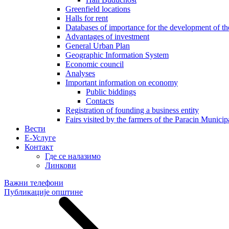
Greenfield locations
Halls for rent
Databases of importance for the development of 
Advantages of investment
General Urban Plan
Geographic Information System
Еconomic council
Analyses
Important information on economy
Public biddings
Contacts
Registration of founding a business entity
Fairs visited by the farmers of the Paracin Municip
Вести
E-Услуге
Контакт
Где се налазимо
Линкови
Важни телефони
Публикације општине