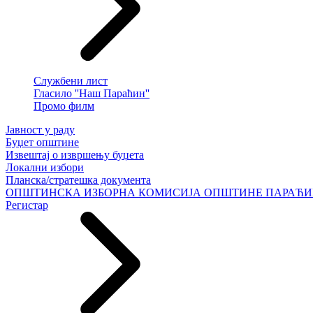
Службени лист
Гласило ''Наш Параћин''
Промо филм
Јавност у раду
Буџет општине
Извештај о извршењу буџета
Локални избори
Планска/стратешка документа
ОПШТИНСКА ИЗБОРНА КОМИСИЈА ОПШТИНЕ ПАРАЋ
Регистар