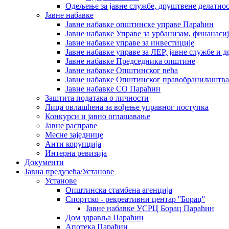
Одељење за јавне службе, друштвене делатнос
Јавне набавке
Јавне набавке општинске управе Параћин
Јавне набавке Управе за урбанизам, финанаси
Јавне набавке управе за инвестиције
Јавне набавке управе за ЛЕР, јавне службе и 
Јавне набавке Председника општине
Јавне набавке Општинског већа
Јавне набавке Општинског правобранилаштва
Јавне набавке СО Параћин
Заштита података о личности
Лица овлашћена за вођење управног поступка
Конкурси и јавно оглашавање
Јавне расправе
Месне заједнице
Анти корупција
Интерна ревизија
Документи
Јавна предузећа/Установе
Установе
Општинскa стамбенa агенцијa
Спортско - рекреативни центар ''Борац''
Јавне набавке УСРЦ Борац Параћин
Дом здравља Параћин
Апотека Параћин