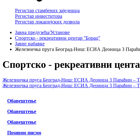
Регистар стамбених заједница
Регистар инвеститора
Регистар локацијских дозвола
Јавна предузећа/Установе
Спортско - рекреативни центар ''Борац''
Јавне набавке
Железничка пруга Београд-Ниш: ЕСИА Деоница 3 Параћи
Спортско - рекреативни центар
Железничка пруга Београд-Ниш: ЕСИА Деоница 3 Параћин – Т
Железничка пруга Београд-Ниш: ЕСИА Деоница 3 Параћин – Т
Обавештење
Обавештење
Обавештење
Поѕивно писмо