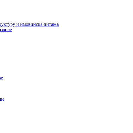
руктуру и имовинска питања
озволе
ве
ве