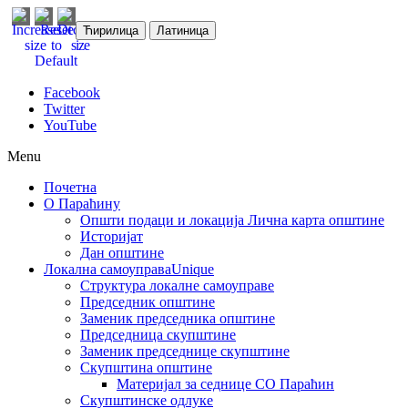
Ћирилица
Латиница
Facebook
Twitter
YouTube
Menu
Почетна
О Параћину
Општи подаци и локација
Лична карта општине
Историјат
Дан општине
Локална самоуправа
Unique
Структура локалне самоуправе
Председник општине
Заменик председника општине
Председница скупштине
Заменик председнице скупштине
Скупштина општине
Материјал за седнице СО Параћин
Скупштинске одлуке