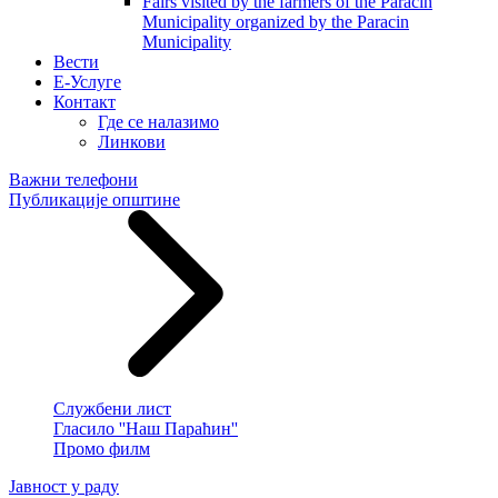
Fairs visited by the farmers of the Paracin
Municipality organized by the Paracin
Municipality
Вести
E-Услуге
Контакт
Где се налазимо
Линкови
Важни телефони
Публикације општине
Службени лист
Гласило ''Наш Параћин''
Промо филм
Јавност у раду