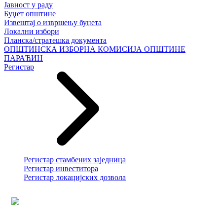
Јавност у раду
Буџет општине
Извештај о извршењу буџета
Локални избори
Планска/стратешка документа
ОПШТИНСКА ИЗБОРНА КОМИСИЈА ОПШТИНЕ
ПАРАЋИН
Регистар
Регистар стамбених заједница
Регистар инвеститора
Регистар локацијских дозвола