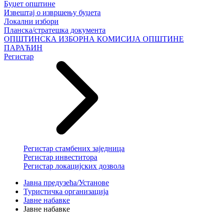
Буџет општине
Извештај о извршењу буџета
Локални избори
Планска/стратешка документа
ОПШТИНСКА ИЗБОРНА КОМИСИЈА ОПШТИНЕ
ПАРАЋИН
Регистар
Регистар стамбених заједница
Регистар инвеститора
Регистар локацијских дозвола
Јавна предузећа/Установе
Туристичка организација
Јавне набавке
Јавне набавке