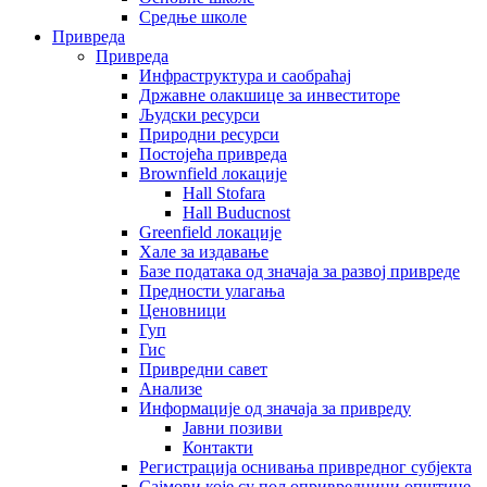
Средње школе
Привреда
Привреда
Инфраструктура и саобраћај
Државне олакшице за инвеститоре
Људски ресурси
Природни ресурси
Постојећа привреда
Brownfield локације
Hall Stofara
Hall Buducnost
Greenfield локације
Хале за издавање
Базе података од значаја за развој привреде
Предности улагања
Ценовници
Гуп
Гис
Привредни савет
Aнализе
Информације од значаја за привреду
Јавни позиви
Контакти
Регистрација оснивања привредног субјекта
Сајмови које су пољопривредници општине