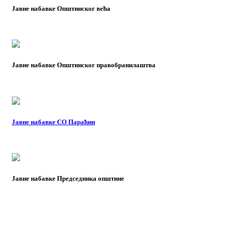
Јавне набавке Општинског већа
Јавне набавке Општинског правобранилаштва
Јавне набавке СО Параћин
Јавне набавке Председника општине