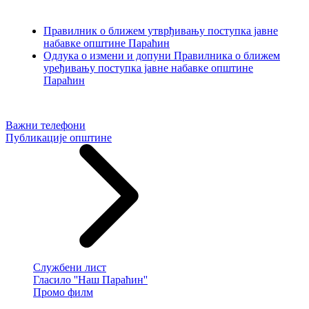
Правилник о ближем утврђивању поступка јавне
набавке општине Параћин
Одлука о измени и допуни Правилника о ближем
уређивању поступка јавне набавке општине
Параћин
Важни телефони
Публикације општине
Службени лист
Гласило ''Наш Параћин''
Промо филм