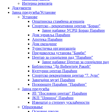
Интерна ревизија
Документи
Јавна предузећа/Установе
Установе
Општинскa стамбенa агенцијa
Спортско - рекреативни центар ''Борац''
Јавне набавке УСРЦ Борац Параћин
Дом здравља Параћин
Апотека Параћин
Дом омладине
Туристичка организација
Предшколска установа ''Бамби''
Центар за социјални рад ''Параћин''
Јавне набавке Центар за социјални рад
Библиотека ''Др Вићентије Ракић''
Културни центар Параћин
Спортско рекреативни центар ''7. Јули''
Завичајни музеј Параћин
Позориште Параћин "Параћин"
Јавна предузећа
ЈП "Пословни центар" Параћин
ЈKП "Црница" Параћин
Извештај о степену усклађености
Образовање
Основне школе