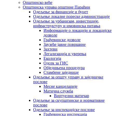
Општинско веће
Општинска управа општине Параћин
Одељење за финансије и буџет
Одељење локалне пореске администрације
Одељење за урбанизам, инвестиције,
инфраструктуру и имовинска питања
Информације о локацији и локацијске
дозволе
Грађевинске дозволе
Заузеће јавне површине
Захтеви
Легализација и уверења
Екологија
Одсек за ГИС
Обједињена процедура
Стамбене заједнице
Oдељење за општу управу и заједничке
послове
Месне канцеларије
Матична служба
Виртуелни матичар
Одељење за скупштинске и нормативне
послове
Одељење за инспекцијске послове
Грађевинска инспекција