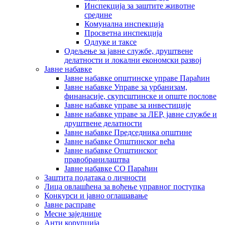
Инспекција за заштите животне
средине
Комунална инспекција
Просветна инспекција
Одлуке и таксе
Одељење за јавне службе, друштвене
делатности и локални економски развој
Јавне набавке
Јавне набавке општинске управе Параћин
Јавне набавке Управе за урбанизам,
финанасије, скупсштинске и опште послове
Јавне набавке управе за инвестиције
Јавне набавке управе за ЛЕР, јавне службе и
друштвене делатности
Јавне набавке Председника општине
Јавне набавке Општинског већа
Јавне набавке Општинског
правобранилаштва
Јавне набавке СО Параћин
Заштита података о личности
Лица овлашћена за вођење управног поступка
Конкурси и јавно оглашавање
Јавне расправе
Месне заједнице
Анти корупција