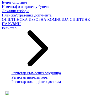
Буџет општине
Извештај о извршењу буџета
Локални избори
Планска/стратешка документа
ОПШТИНСКА ИЗБОРНА КОМИСИЈА ОПШТИНЕ
ПАРАЋИН
Регистар
Регистар стамбених заједница
Регистар инвеститора
Регистар локацијских дозвола