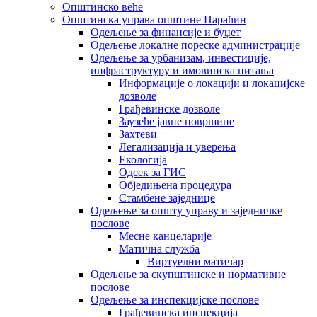
Општинско веће
Општинска управа општине Параћин
Одељење за финансије и буџет
Одељење локалне пореске администрације
Одељење за урбанизам, инвестиције,
инфраструктуру и имовинска питања
Информације о локацији и локацијске
дозволе
Грађевинске дозволе
Заузеће јавне површине
Захтеви
Легализација и уверења
Екологија
Одсек за ГИС
Обједињена процедура
Стамбене заједнице
Oдељење за општу управу и заједничке
послове
Месне канцеларије
Матична служба
Виртуелни матичар
Одељење за скупштинске и нормативне
послове
Одељење за инспекцијске послове
Грађевинска инспекција