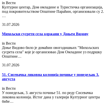
in
Вести
Културни центар, Дом омладине и Туристичка организација,
под покровитељством Општине Параћин, организовали су 2.
…
31.07.2026
Михољски сусрети села одржани у Доњем Видову
in
Вести
Доње Видово било је домаћин овогодишњих "Михољских
сусрета села" које је организовао Дом Омладине уз подршку
Општине…
31.07.2026
51. Сисевачка ликовна колонија почиње у понедељак 3.
августа
in
Вести
У понедељак, 3. августа почиње 51. по реду Сисевачка
ликовна колонија. Истог дана у галерији Културног центра
биће…