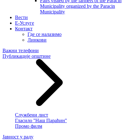
Fairs visited by the farmers of the Paracin
Municipality organized by the Paracin
Municipality
Вести
E-Услуге
Контакт
Где се налазимо
Линкови
Важни телефони
Публикације општине
Службени лист
Гласило ''Наш Параћин''
Промо филм
Јавност у раду