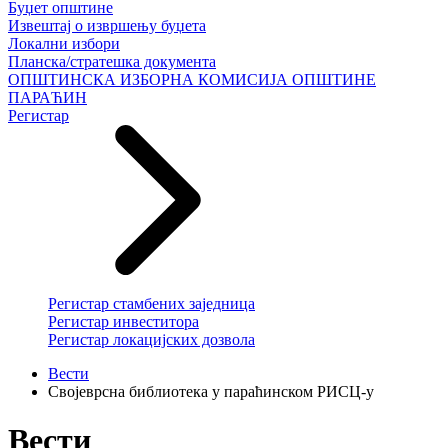
Буџет општине
Извештај о извршењу буџета
Локални избори
Планска/стратешка документа
ОПШТИНСКА ИЗБОРНА КОМИСИЈА ОПШТИНЕ
ПАРАЋИН
Регистар
Регистар стамбених заједница
Регистар инвеститора
Регистар локацијских дозвола
Вести
Својеврсна библиотека у параћинском РИСЦ-у
Вести