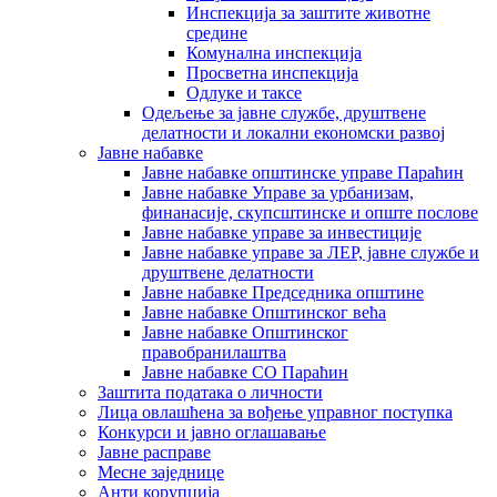
Инспекција за заштите животне
средине
Комунална инспекција
Просветна инспекција
Одлуке и таксе
Одељење за јавне службе, друштвене
делатности и локални економски развој
Јавне набавке
Јавне набавке општинске управе Параћин
Јавне набавке Управе за урбанизам,
финанасије, скупсштинске и опште послове
Јавне набавке управе за инвестиције
Јавне набавке управе за ЛЕР, јавне службе и
друштвене делатности
Јавне набавке Председника општине
Јавне набавке Општинског већа
Јавне набавке Општинског
правобранилаштва
Јавне набавке СО Параћин
Заштита података о личности
Лица овлашћена за вођење управног поступка
Конкурси и јавно оглашавање
Јавне расправе
Месне заједнице
Анти корупција