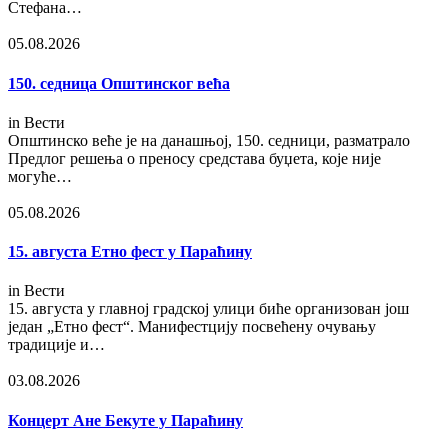
Стефана…
05.08.2026
150. седница Општинског већа
in
Вести
Општинско веће је на данашњој, 150. седници, разматрало
Предлог решења о преносу средстава буџета, које није
могуће…
05.08.2026
15. августа Етно фест у Параћину
in
Вести
15. августа у главној градској улици биће организован још
један „Етно фест“. Манифестцију посвећену очувању
традиције и…
03.08.2026
Концерт Ане Бекуте у Параћину