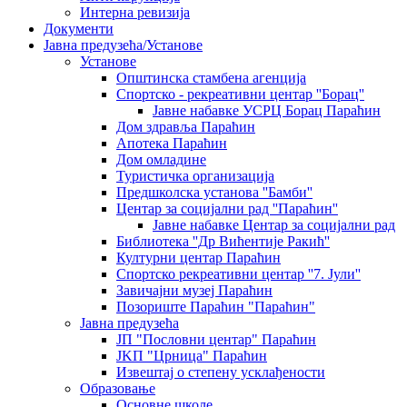
Интерна ревизија
Документи
Јавна предузећа/Установе
Установе
Општинскa стамбенa агенцијa
Спортско - рекреативни центар ''Борац''
Јавне набавке УСРЦ Борац Параћин
Дом здравља Параћин
Апотека Параћин
Дом омладине
Туристичка организација
Предшколска установа ''Бамби''
Центар за социјални рад ''Параћин''
Јавне набавке Центар за социјални рад
Библиотека ''Др Вићентије Ракић''
Културни центар Параћин
Спортско рекреативни центар ''7. Јули''
Завичајни музеј Параћин
Позориште Параћин "Параћин"
Јавна предузећа
ЈП "Пословни центар" Параћин
ЈKП "Црница" Параћин
Извештај о степену усклађености
Образовање
Основне школе