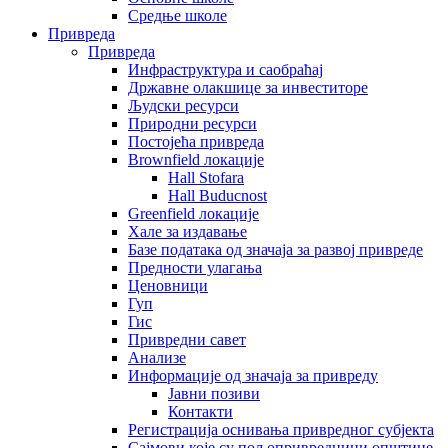
Средње школе
Привреда
Привреда
Инфраструктура и саобраћај
Државне олакшице за инвеститоре
Људски ресурси
Природни ресурси
Постојећа привреда
Brownfield локације
Hall Stofara
Hall Buducnost
Greenfield локације
Хале за издавање
Базе података од значаја за развој привреде
Предности улагања
Ценовници
Гуп
Гис
Привредни савет
Aнализе
Информације од значаја за привреду
Јавни позиви
Контакти
Регистрација оснивања привредног субјекта
Сајмови које су пољопривредници општине