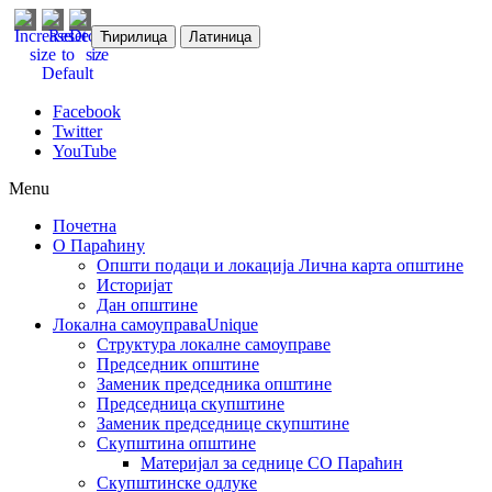
Ћирилица
Латиница
Facebook
Twitter
YouTube
Menu
Почетна
О Параћину
Општи подаци и локација
Лична карта општине
Историјат
Дан општине
Локална самоуправа
Unique
Структура локалне самоуправе
Председник општине
Заменик председника општине
Председница скупштине
Заменик председнице скупштине
Скупштина општине
Материјал за седнице СО Параћин
Скупштинске одлуке