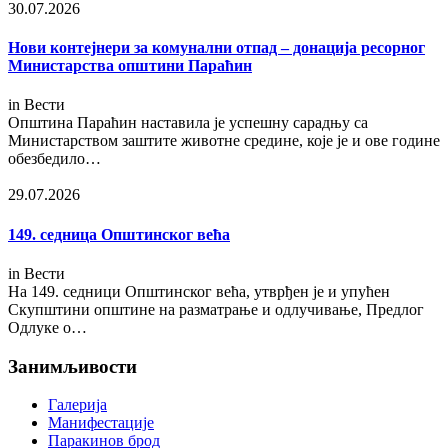
30.07.2026
Нови контејнери за комунални отпад – донација ресорног
Министарства општини Параћин
in
Вести
Општина Параћин наставила је успешну сарадњу са
Министарством заштите животне средине, које је и ове године
обезбедило…
29.07.2026
149. седница Општинског већа
in
Вести
На 149. седници Општинског већа, утврђен је и упућен
Скупштини општине на разматрање и одлучивање, Предлог
Одлуке о…
Занимљивости
Галерија
Манифестације
Паракинов брод