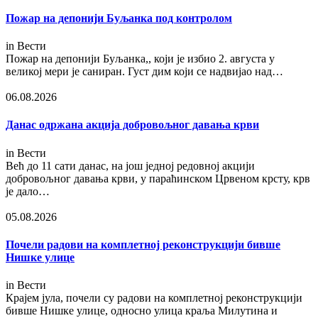
Пожар на депонији Буљанка под контролом
in
Вести
Пожар на депонији Буљанка,, који је избио 2. августа у
великој мери је саниран. Густ дим који се надвијао над…
06.08.2026
Данас одржана акција добровољног давања крви
in
Вести
Већ до 11 сати данас, на још једној редовној акцији
добровољног давања крви, у параћинском Црвеном крсту, крв
је дало…
05.08.2026
Почели радови на комплетној реконструкцији бивше
Нишке улице
in
Вести
Крајем јула, почели су радови на комплетној реконструкцији
бивше Нишке улице, односно улица краља Милутина и