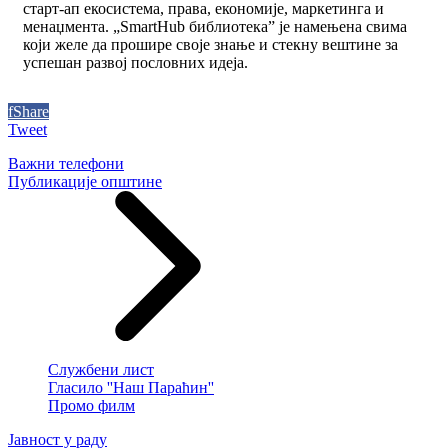
старт-ап екосистема, права, економије, маркетинга и
менаџмента. „SmartHub библиотека” је намењена свима
који желе да прошире своје знање и стекну вештине за
успешан развој пословних идеја.
f
Share
Tweet
Важни телефони
Публикације општине
Службени лист
Гласило ''Наш Параћин''
Промо филм
Јавност у раду