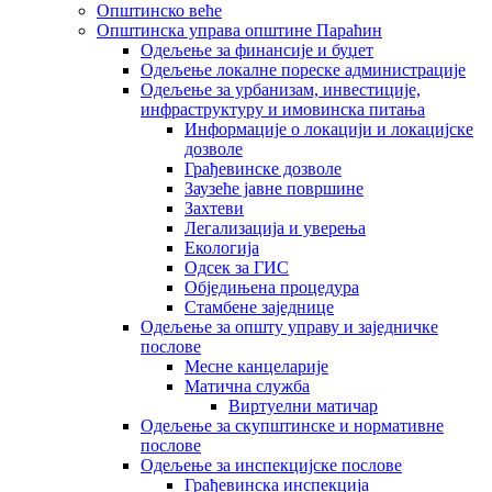
Општинско веће
Општинска управа општине Параћин
Одељење за финансије и буџет
Одељење локалне пореске администрације
Одељење за урбанизам, инвестиције,
инфраструктуру и имовинска питања
Информације о локацији и локацијске
дозволе
Грађевинске дозволе
Заузеће јавне површине
Захтеви
Легализација и уверења
Екологија
Одсек за ГИС
Обједињена процедура
Стамбене заједнице
Oдељење за општу управу и заједничке
послове
Месне канцеларије
Матична служба
Виртуелни матичар
Одељење за скупштинске и нормативне
послове
Одељење за инспекцијске послове
Грађевинска инспекција