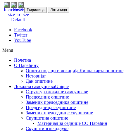
Ћирилица
Латиница
Facebook
Twitter
YouTube
Menu
Почетна
О Параћину
Општи подаци и локација
Лична карта општине
Историјат
Дан општине
Локална самоуправа
Unique
Структура локалне самоуправе
Председник општине
Заменик председника општине
Председница скупштине
Заменик председнице скупштине
Скупштина општине
Материјал за седнице СО Параћин
Скупштинске одлуке