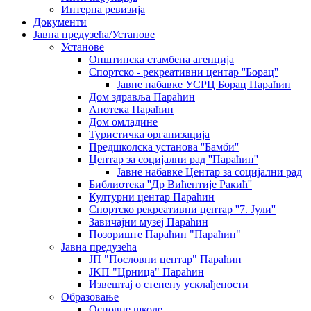
Интерна ревизија
Документи
Јавна предузећа/Установе
Установе
Општинскa стамбенa агенцијa
Спортско - рекреативни центар ''Борац''
Јавне набавке УСРЦ Борац Параћин
Дом здравља Параћин
Апотека Параћин
Дом омладине
Туристичка организација
Предшколска установа ''Бамби''
Центар за социјални рад ''Параћин''
Јавне набавке Центар за социјални рад
Библиотека ''Др Вићентије Ракић''
Културни центар Параћин
Спортско рекреативни центар ''7. Јули''
Завичајни музеј Параћин
Позориште Параћин "Параћин"
Јавна предузећа
ЈП "Пословни центар" Параћин
ЈKП "Црница" Параћин
Извештај о степену усклађености
Образовање
Основне школе