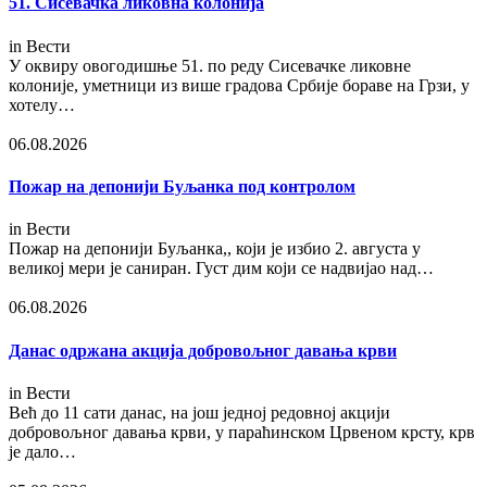
51. Сисевачка ликовна колонија
in
Вести
У оквиру овогодишње 51. по реду Сисевачке ликовне
колоније, уметници из више градова Србије бораве на Грзи, у
хотелу…
06.08.2026
Пожар на депонији Буљанка под контролом
in
Вести
Пожар на депонији Буљанка,, који је избио 2. августа у
великој мери је саниран. Густ дим који се надвијао над…
06.08.2026
Данас одржана акција добровољног давања крви
in
Вести
Већ до 11 сати данас, на још једној редовној акцији
добровољног давања крви, у параћинском Црвеном крсту, крв
је дало…