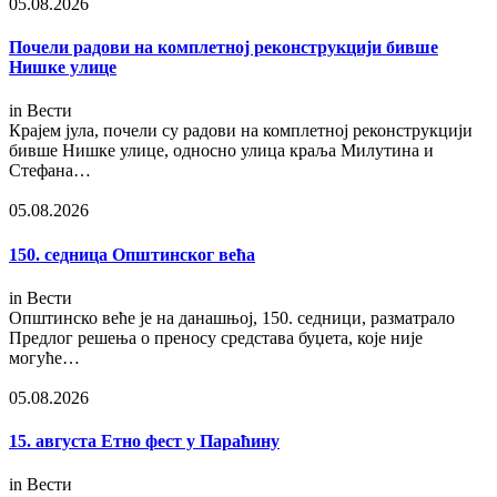
05.08.2026
Почели радови на комплетној реконструкцији бивше
Нишке улице
in
Вести
Крајем јула, почели су радови на комплетној реконструкцији
бивше Нишке улице, односно улица краља Милутина и
Стефана…
05.08.2026
150. седница Општинског већа
in
Вести
Општинско веће је на данашњој, 150. седници, разматрало
Предлог решења о преносу средстава буџета, које није
могуће…
05.08.2026
15. августа Етно фест у Параћину
in
Вести