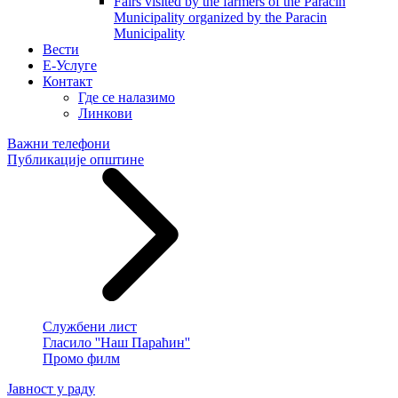
Fairs visited by the farmers of the Paracin
Municipality organized by the Paracin
Municipality
Вести
E-Услуге
Контакт
Где се налазимо
Линкови
Важни телефони
Публикације општине
Службени лист
Гласило ''Наш Параћин''
Промо филм
Јавност у раду