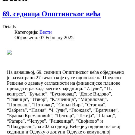
69. седница Општинског већа
Details
Категорија:
Вести
Објављено: 07 February 2025
На данашњој, 69. седници Општинског већа обједињено
је разматрано 27 тачака које су се односиле на Предлоге
Решења о давању сагласности на финансијске планове
прихода и расхода месних заједница: “7. јули”, “11.
конгрес”, “Буљане”, “Бусиловац”, “Доње Видово”,
“Главица”, “Извор”, “Клачевица”, “Мириловац”,
“Поповац”, “Поточац”, “Сињи Вир”, “Стрижа”,
“Забрега”, “Плана”, “4. Јули”, “Глождак”, “Врапчане”,
“Бранко Крсмановић”, “Центар”, “Текија”, “Шавац”,
“Ратаре”, “Чепуре”, “Рашевица”, “Својново” и
“Шалудовац”, за 2025.годину. Веће је утврдило на овој
седници и Одлуку о допуни Одлуке о комуналној