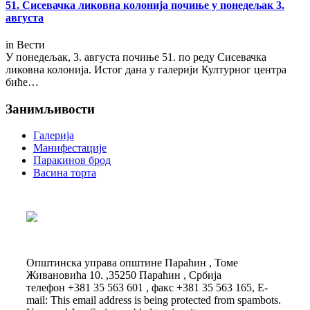
51. Сисевачка ликовна колонија почиње у понедељак 3.
августа
in
Вести
У понедељак, 3. августа почиње 51. по реду Сисевачка
ликовна колонија. Истог дана у галерији Културног центра
биће…
Занимљивости
Галерија
Манифестације
Паракинов брод
Васина торта
Општинска управа општине Параћин , Томе
Живановића 10. ,35250 Параћин , Србија
телефон +381 35 563 601 , факс +381 35 563 165, E-
mail:
This email address is being protected from spambots.