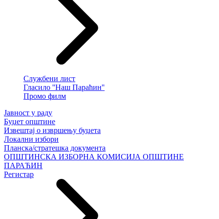
Службени лист
Гласило ''Наш Параћин''
Промо филм
Јавност у раду
Буџет општине
Извештај о извршењу буџета
Локални избори
Планска/стратешка документа
ОПШТИНСКА ИЗБОРНА КОМИСИЈА ОПШТИНЕ
ПАРАЋИН
Регистар