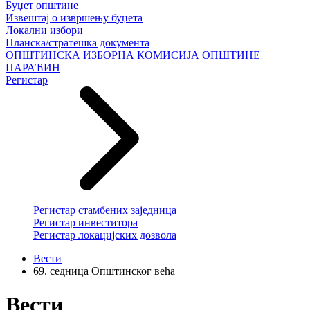
Буџет општине
Извештај о извршењу буџета
Локални избори
Планска/стратешка документа
ОПШТИНСКА ИЗБОРНА КОМИСИЈА ОПШТИНЕ
ПАРАЋИН
Регистар
Регистар стамбених заједница
Регистар инвеститора
Регистар локацијских дозвола
Вести
69. седница Општинског већа
Вести