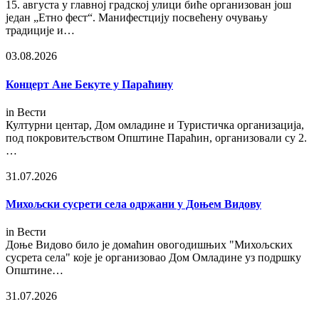
15. августа у главној градској улици биће организован још
један „Етно фест“. Манифестцију посвећену очувању
традиције и…
03.08.2026
Концерт Ане Бекуте у Параћину
in
Вести
Културни центар, Дом омладине и Туристичка организација,
под покровитељством Општине Параћин, организовали су 2.
…
31.07.2026
Михољски сусрети села одржани у Доњем Видову
in
Вести
Доње Видово било је домаћин овогодишњих "Михољских
сусрета села" које је организовао Дом Омладине уз подршку
Општине…
31.07.2026