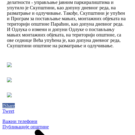
делатности - управљање јавним паркиралиштима и
упутило је Скупштини, као допуну дневног реда, на
разматрање и одлучивање. Такође, Скупштини је упућен
и Програм за постављање мањих, монтажних објеката на
територији општине Параћин, као допуна дневног реда.
И Одлука о измени и допуни Одлуке о постављању
мањих монтажних објеката, на територији општине, са
ове седнице Већа упућена је, као допуна дневног реда,
Скупштини општине на разматрање и одлучивање.
f
Share
Tweet
Важни телефони
Публикације општине