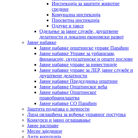
Инспекција за заштите животне
средине
Комунална инспекција
Просветна инспекција
Одлуке и таксе
Одељење за јавне службе, друштвене
делатности и локални економски развој
Јавне набавке
Јавне набавке општинске управе Параћин
Јавне набавке Управе за урбанизам,
финанасије, скупсштинске и опште послове
Јавне набавке управе за инвестиције
Јавне набавке управе за ЛЕР, јавне службе и
друштвене делатности
Јавне набавке Председника општине
Јавне набавке Општинског већа
Јавне набавке Општинског
правобранилаштва
Јавне набавке СО Параћин
Заштита података о личности
Лица овлашћена за вођење управног поступка
Конкурси и јавно оглашавање
Јавне расправе
Месне заједнице
Анти корупција