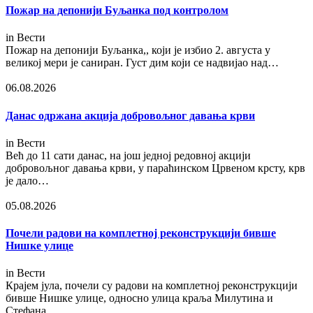
Пожар на депонији Буљанка под контролом
in
Вести
Пожар на депонији Буљанка,, који је избио 2. августа у
великој мери је саниран. Густ дим који се надвијао над…
06.08.2026
Данас одржана акција добровољног давања крви
in
Вести
Већ до 11 сати данас, на још једној редовној акцији
добровољног давања крви, у параћинском Црвеном крсту, крв
је дало…
05.08.2026
Почели радови на комплетној реконструкцији бивше
Нишке улице
in
Вести
Крајем јула, почели су радови на комплетној реконструкцији
бивше Нишке улице, односно улица краља Милутина и
Стефана…