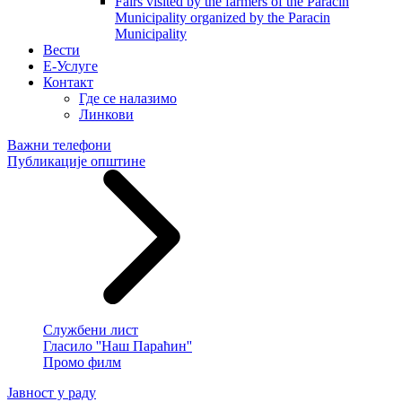
Fairs visited by the farmers of the Paracin
Municipality organized by the Paracin
Municipality
Вести
E-Услуге
Контакт
Где се налазимо
Линкови
Важни телефони
Публикације општине
Службени лист
Гласило ''Наш Параћин''
Промо филм
Јавност у раду