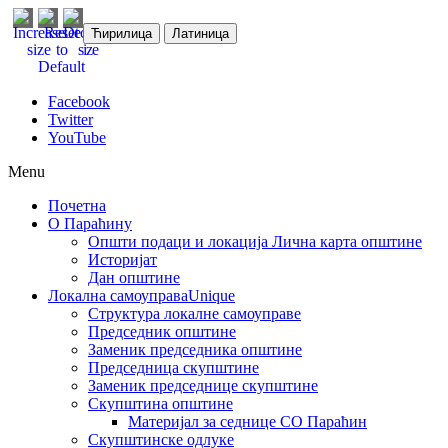
Ћирилица
Латиница
Facebook
Twitter
YouTube
Menu
Почетна
О Параћину
Општи подаци и локација
Лична карта општине
Историјат
Дан општине
Локална самоуправа
Unique
Структура локалне самоуправе
Председник општине
Заменик председника општине
Председница скупштине
Заменик председнице скупштине
Скупштина општине
Материјал за седнице СО Параћин
Скупштинске одлуке