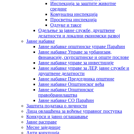
Инспекција за заштите животне
средине
Комунална инспекција
Просветна инспекција
Одлуке и таксе
Одељење за јавне службе, друштвене
делатности и локални економски развој
Јавне набавке
Јавне набавке општинске управе Параћин
Јавне набавке Управе за урбанизам,
финанасије, скупсштинске и опште послове
Јавне набавке управе за инвестиције
Јавне набавке управе за ЛЕР, јавне службе и
друштвене делатности
Јавне набавке Председника општине
Јавне набавке Општинског већа
Јавне набавке Општинског
правобранилаштва
Јавне набавке СО Параћин
Заштита података о личности
Лица овлашћена за вођење управног поступка
Конкурси и јавно оглашавање
Јавне расправе
Месне заједнице
Анти корупција