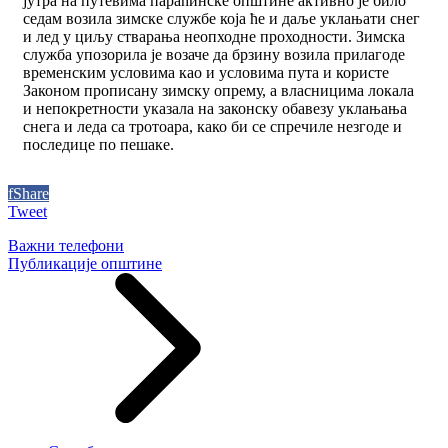
јутра на путевима параћинске општине активно је било
седам возила зимске службе која ће и даље уклањати снег
и лед у циљу стварања неопходне проходности. Зимска
служба упозорила је возаче да брзину возила прилагоде
временским условима као и условима пута и користе
Законом прописану зимску опрему, а власницима локала
и непокретности указала на законску обавезу уклањања
снега и леда са тротоара, како би се спречиле незгоде и
последице по пешаке.
f
Share
Tweet
Важни телефони
Публикације општине