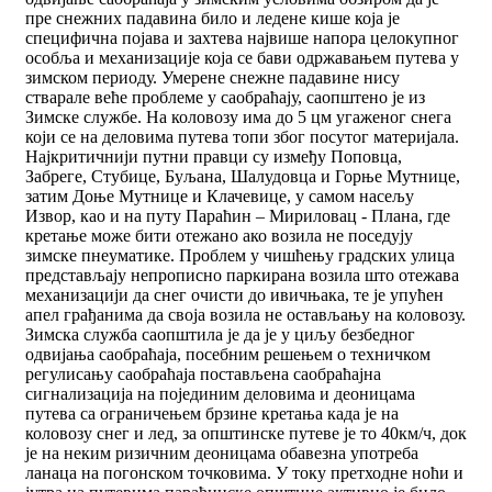
пре снежних падавина било и ледене кише која је
специфична појава и захтева највише напора целокупног
особља и механизације која се бави одржавањем путева у
зимском периоду. Умерене снежне падавине нису
стварале веће проблеме у саобраћају, саопштено је из
Зимске службе. На коловозу има до 5 цм угаженог снега
који се на деловима путева топи због посутог материјала.
Најкритичнији путни правци су између Поповца,
Забреге, Стубице, Буљана, Шалудовца и Горње Мутнице,
затим Доње Мутнице и Клачевице, у самом насељу
Извор, као и на путу Параћин – Мириловац - Плана, где
кретање може бити отежано ако возила не поседују
зимске пнеуматике. Проблем у чишћењу градских улица
представљају непрописно паркирана возила што отежава
механизацији да снег очисти до ивичњака, те је упућен
апел грађанима да своја возила не остављању на коловозу.
Зимска служба саопштила је да је у циљу безбедног
одвијања саобраћаја, посебним решењем о техничком
регулисању саобраћаја постављена саобраћајна
сигнализација на појединим деловима и деоницама
путева са ограничењем брзине кретања када је на
коловозу снег и лед, за општинске путеве је то 40км/ч, док
је на неким ризичним деоницама обавезна употреба
ланаца на погонском точковима. У току претходне ноћи и