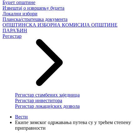
Буџет општине
Извештај о извршењу буџета
Локални избори
Планска/стратешка документа
ОПШТИНСКА ИЗБОРНА КОМИСИЈА ОПШТИНЕ
ПАРАЋИН
Регистар
Регистар стамбених заједница
Регистар инвеститора
Регистар локацијских дозвола
Вести
Екипе зимског одржавања путева су у трећем степену
приправности