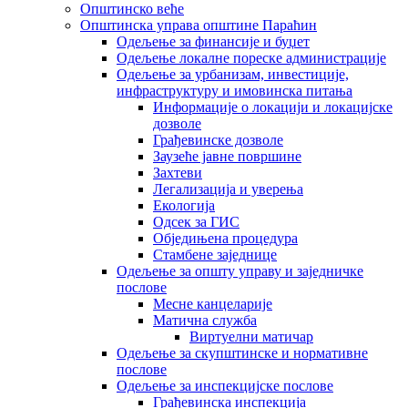
Општинско веће
Општинска управа општине Параћин
Одељење за финансије и буџет
Одељење локалне пореске администрације
Одељење за урбанизам, инвестиције,
инфраструктуру и имовинска питања
Информације о локацији и локацијске
дозволе
Грађевинске дозволе
Заузеће јавне површине
Захтеви
Легализација и уверења
Екологија
Одсек за ГИС
Обједињена процедура
Стамбене заједнице
Oдељење за општу управу и заједничке
послове
Месне канцеларије
Матична служба
Виртуелни матичар
Одељење за скупштинске и нормативне
послове
Одељење за инспекцијске послове
Грађевинска инспекција