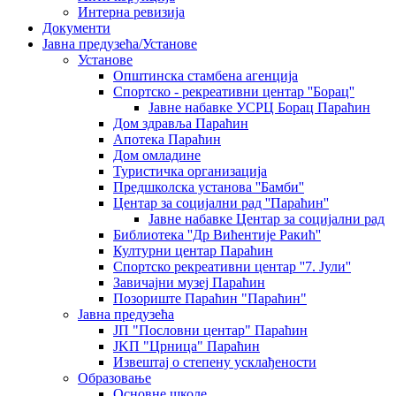
Интерна ревизија
Документи
Јавна предузећа/Установе
Установе
Општинскa стамбенa агенцијa
Спортско - рекреативни центар ''Борац''
Јавне набавке УСРЦ Борац Параћин
Дом здравља Параћин
Апотека Параћин
Дом омладине
Туристичка организација
Предшколска установа ''Бамби''
Центар за социјални рад ''Параћин''
Јавне набавке Центар за социјални рад
Библиотека ''Др Вићентије Ракић''
Културни центар Параћин
Спортско рекреативни центар ''7. Јули''
Завичајни музеј Параћин
Позориште Параћин "Параћин"
Јавна предузећа
ЈП "Пословни центар" Параћин
ЈKП "Црница" Параћин
Извештај о степену усклађености
Образовање
Основне школе