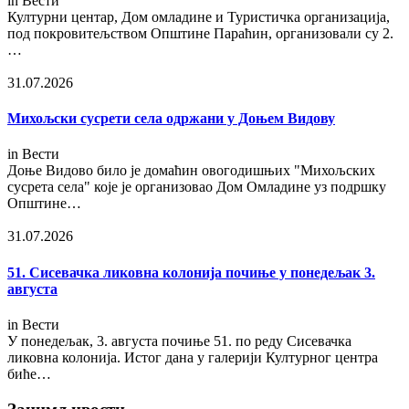
in
Вести
Културни центар, Дом омладине и Туристичка организација,
под покровитељством Општине Параћин, организовали су 2.
…
31.07.2026
Михољски сусрети села одржани у Доњем Видову
in
Вести
Доње Видово било је домаћин овогодишњих "Михољских
сусрета села" које је организовао Дом Омладине уз подршку
Општине…
31.07.2026
51. Сисевачка ликовна колонија почиње у понедељак 3.
августа
in
Вести
У понедељак, 3. августа почиње 51. по реду Сисевачка
ликовна колонија. Истог дана у галерији Културног центра
биће…