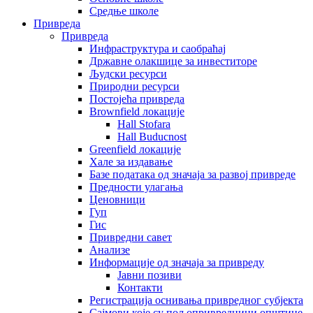
Средње школе
Привреда
Привреда
Инфраструктура и саобраћај
Државне олакшице за инвеститоре
Људски ресурси
Природни ресурси
Постојећа привреда
Brownfield локације
Hall Stofara
Hall Buducnost
Greenfield локације
Хале за издавање
Базе података од значаја за развој привреде
Предности улагања
Ценовници
Гуп
Гис
Привредни савет
Aнализе
Информације од значаја за привреду
Јавни позиви
Контакти
Регистрација оснивања привредног субјекта
Сајмови које су пољопривредници општине