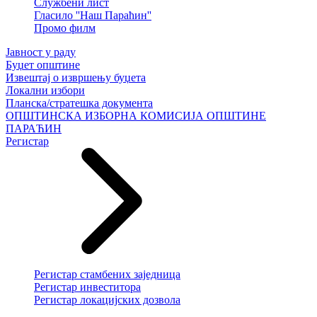
Службени лист
Гласило ''Наш Параћин''
Промо филм
Јавност у раду
Буџет општине
Извештај о извршењу буџета
Локални избори
Планска/стратешка документа
ОПШТИНСКА ИЗБОРНА КОМИСИЈА ОПШТИНЕ
ПАРАЋИН
Регистар
Регистар стамбених заједница
Регистар инвеститора
Регистар локацијских дозвола