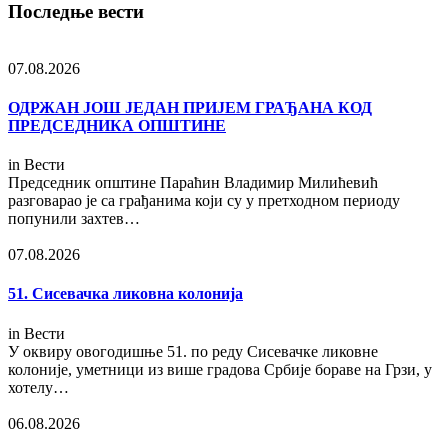
Последње вести
07.08.2026
ОДРЖАН ЈОШ ЈЕДАН ПРИЈЕМ ГРАЂАНА КОД
ПРЕДСЕДНИКА ОПШТИНЕ
in
Вести
Председник општине Параћин Владимир Милићевић
разговарао је са грађанима који су у претходном периоду
попунили захтев…
07.08.2026
51. Сисевачка ликовна колонија
in
Вести
У оквиру овогодишње 51. по реду Сисевачке ликовне
колоније, уметници из више градова Србије бораве на Грзи, у
хотелу…
06.08.2026