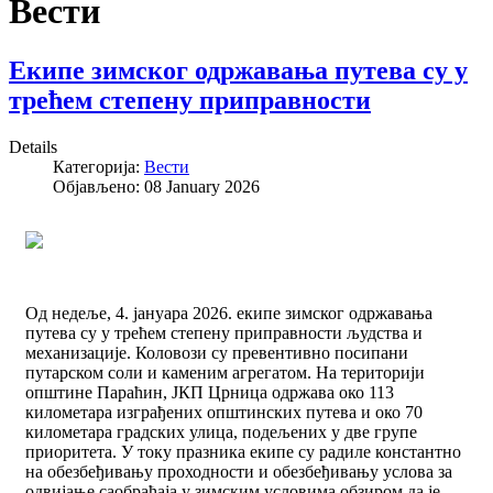
Вести
Екипе зимског одржавања путева су у
трећем степену приправности
Details
Категорија:
Вести
Објављено: 08 January 2026
Од недеље, 4. јануара 2026. екипе зимског одржавања
путева су у трећем степену приправности људства и
механизације. Коловози су превентивно посипани
путарском соли и каменим агрегатом. На територији
општине Параћин, ЈКП Црница одржава око 113
километара изграђених општинских путева и око 70
километара градских улица, подељених у две групе
приоритета. У току празника екипе су радиле константно
на обезбеђивању проходности и обезбеђивању услова за
одвијање саобраћаја у зимским условима обзиром да је