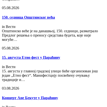
05.08.2026
150. седница Општинског већа
in
Вести
Општинско веће је на данашњој, 150. седници, разматрало
Предлог решења о преносу средстава буџета, које није
могуће…
05.08.2026
15. августа Етно фест у Параћину
in
Вести
15. августа у главној градској улици биће организован још
један „Етно фест“. Манифестцију посвећену очувању
традиције и…
03.08.2026
Концерт Ане Бекуте у Параћину