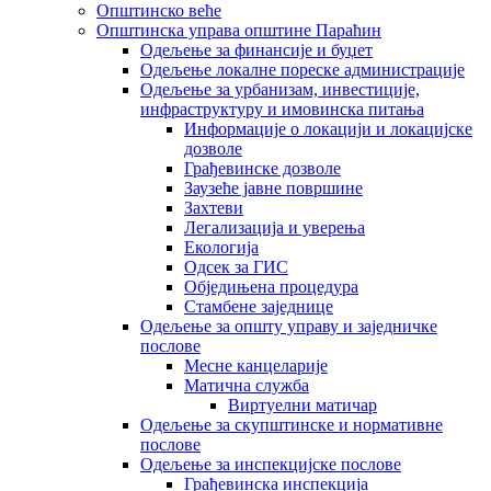
Општинско веће
Општинска управа општине Параћин
Одељење за финансије и буџет
Одељење локалне пореске администрације
Одељење за урбанизам, инвестиције,
инфраструктуру и имовинска питања
Информације о локацији и локацијске
дозволе
Грађевинске дозволе
Заузеће јавне површине
Захтеви
Легализација и уверења
Екологија
Одсек за ГИС
Обједињена процедура
Стамбене заједнице
Oдељење за општу управу и заједничке
послове
Месне канцеларије
Матична служба
Виртуелни матичар
Одељење за скупштинске и нормативне
послове
Одељење за инспекцијске послове
Грађевинска инспекција