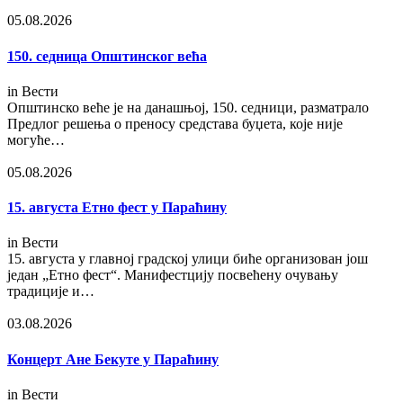
05.08.2026
150. седница Општинског већа
in
Вести
Општинско веће је на данашњој, 150. седници, разматрало
Предлог решења о преносу средстава буџета, које није
могуће…
05.08.2026
15. августа Етно фест у Параћину
in
Вести
15. августа у главној градској улици биће организован још
један „Етно фест“. Манифестцију посвећену очувању
традиције и…
03.08.2026
Концерт Ане Бекуте у Параћину
in
Вести