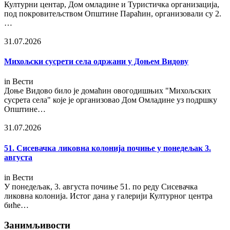
Културни центар, Дом омладине и Туристичка организација,
под покровитељством Општине Параћин, организовали су 2.
…
31.07.2026
Михољски сусрети села одржани у Доњем Видову
in
Вести
Доње Видово било је домаћин овогодишњих "Михољских
сусрета села" које је организовао Дом Омладине уз подршку
Општине…
31.07.2026
51. Сисевачка ликовна колонија почиње у понедељак 3.
августа
in
Вести
У понедељак, 3. августа почиње 51. по реду Сисевачка
ликовна колонија. Истог дана у галерији Културног центра
биће…
Занимљивости