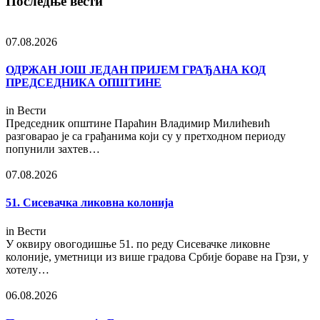
Последње вести
07.08.2026
ОДРЖАН ЈОШ ЈЕДАН ПРИЈЕМ ГРАЂАНА КОД
ПРЕДСЕДНИКА ОПШТИНЕ
in
Вести
Председник општине Параћин Владимир Милићевић
разговарао је са грађанима који су у претходном периоду
попунили захтев…
07.08.2026
51. Сисевачка ликовна колонија
in
Вести
У оквиру овогодишње 51. по реду Сисевачке ликовне
колоније, уметници из више градова Србије бораве на Грзи, у
хотелу…
06.08.2026