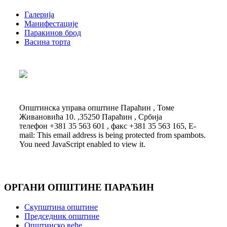
Галерија
Манифестације
Паракинов брод
Васина торта
Општинска управа општине Параћин , Томе
Живановића 10. ,35250 Параћин , Србија
телефон +381 35 563 601 , факс +381 35 563 165, E-
mail:
This email address is being protected from spambots.
You need JavaScript enabled to view it.
ОРГАНИ ОПШТИНЕ ПАРАЋИН
Скупштина општине
Председник општине
Општинско веће