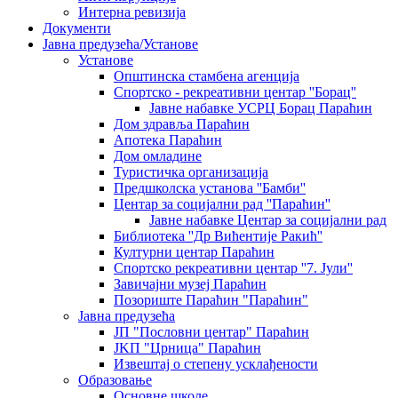
Интерна ревизија
Документи
Јавна предузећа/Установе
Установе
Општинскa стамбенa агенцијa
Спортско - рекреативни центар ''Борац''
Јавне набавке УСРЦ Борац Параћин
Дом здравља Параћин
Апотека Параћин
Дом омладине
Туристичка организација
Предшколска установа ''Бамби''
Центар за социјални рад ''Параћин''
Јавне набавке Центар за социјални рад
Библиотека ''Др Вићентије Ракић''
Културни центар Параћин
Спортско рекреативни центар ''7. Јули''
Завичајни музеј Параћин
Позориште Параћин "Параћин"
Јавна предузећа
ЈП "Пословни центар" Параћин
ЈKП "Црница" Параћин
Извештај о степену усклађености
Образовање
Основне школе