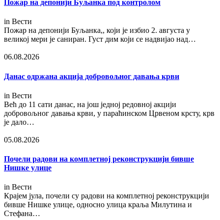
Пожар на депонији Буљанка под контролом
in
Вести
Пожар на депонији Буљанка,, који је избио 2. августа у
великој мери је саниран. Густ дим који се надвијао над…
06.08.2026
Данас одржана акција добровољног давања крви
in
Вести
Већ до 11 сати данас, на још једној редовној акцији
добровољног давања крви, у параћинском Црвеном крсту, крв
је дало…
05.08.2026
Почели радови на комплетној реконструкцији бивше
Нишке улице
in
Вести
Крајем јула, почели су радови на комплетној реконструкцији
бивше Нишке улице, односно улица краља Милутина и
Стефана…