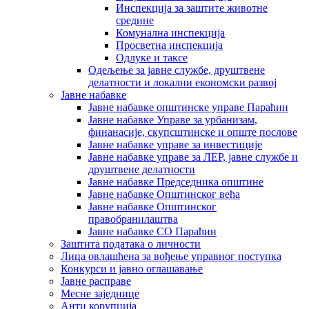
Инспекција за заштите животне
средине
Комунална инспекција
Просветна инспекција
Одлуке и таксе
Одељење за јавне службе, друштвене
делатности и локални економски развој
Јавне набавке
Јавне набавке општинске управе Параћин
Јавне набавке Управе за урбанизам,
финанасије, скупсштинске и опште послове
Јавне набавке управе за инвестиције
Јавне набавке управе за ЛЕР, јавне службе и
друштвене делатности
Јавне набавке Председника општине
Јавне набавке Општинског већа
Јавне набавке Општинског
правобранилаштва
Јавне набавке СО Параћин
Заштита података о личности
Лица овлашћена за вођење управног поступка
Конкурси и јавно оглашавање
Јавне расправе
Месне заједнице
Анти корупција