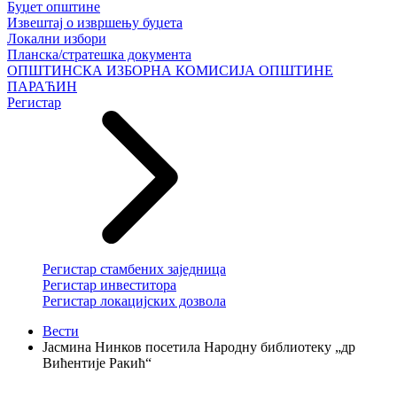
Буџет општине
Извештај о извршењу буџета
Локални избори
Планска/стратешка документа
ОПШТИНСКА ИЗБОРНА КОМИСИЈА ОПШТИНЕ
ПАРАЋИН
Регистар
Регистар стамбених заједница
Регистар инвеститора
Регистар локацијских дозвола
Вести
Јасмина Нинков посетила Народну библиотеку „др
Вићентије Ракић“