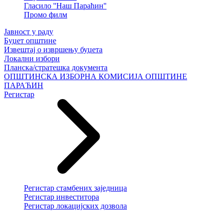
Гласило ''Наш Параћин''
Промо филм
Јавност у раду
Буџет општине
Извештај о извршењу буџета
Локални избори
Планска/стратешка документа
ОПШТИНСКА ИЗБОРНА КОМИСИЈА ОПШТИНЕ
ПАРАЋИН
Регистар
Регистар стамбених заједница
Регистар инвеститора
Регистар локацијских дозвола