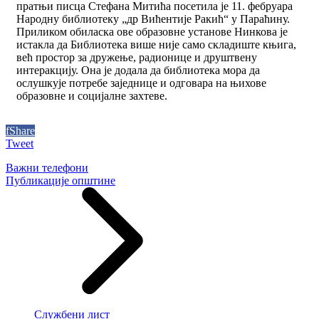
пратњи писца Стефана Митића посетила је 11. фебруара
Народну библиотеку „др Вићентије Ракић“ у Параћину.
Приликом обиласка ове образовне установе Нинкова је
истакла да Библиотека више није само складиште књига,
већ простор за дружење, радионице и друштвену
интеракцију. Она је додала да библиотека мора да
ослушкује потребе заједнице и одговара на њихове
образовне и социјалне захтеве.
f
Share
Tweet
Важни телефони
Публикације општине
Службени лист