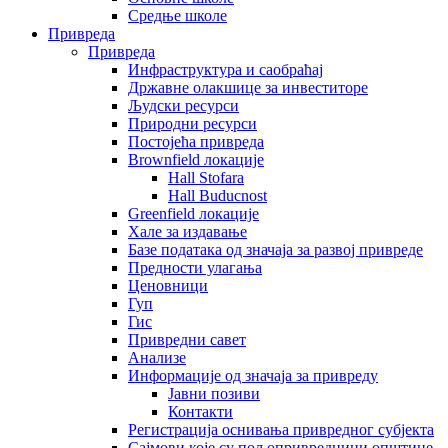
Средње школе
Привреда
Привреда
Инфраструктура и саобраћај
Државне олакшице за инвеститоре
Људски ресурси
Природни ресурси
Постојећа привреда
Brownfield локације
Hall Stofara
Hall Buducnost
Greenfield локације
Хале за издавање
Базе података од значаја за развој привреде
Предности улагања
Ценовници
Гуп
Гис
Привредни савет
Aнализе
Информације од значаја за привреду
Јавни позиви
Контакти
Регистрација оснивања привредног субјекта
Сајмови које су пољопривредници општине