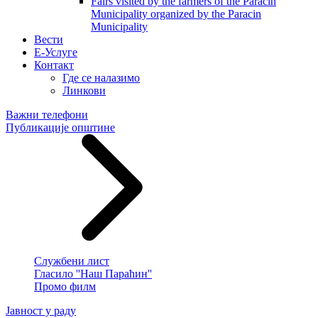
Fairs visited by the farmers of the Paracin
Municipality organized by the Paracin
Municipality
Вести
E-Услуге
Контакт
Где се налазимо
Линкови
Важни телефони
Публикације општине
Службени лист
Гласило ''Наш Параћин''
Промо филм
Јавност у раду