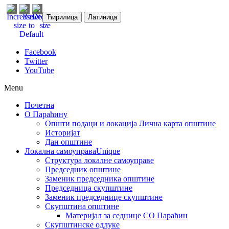
Ћирилица
Латиница
Facebook
Twitter
YouTube
Menu
Почетна
О Параћину
Општи подаци и локација
Лична карта општине
Историјат
Дан општине
Локална самоуправа
Unique
Структура локалне самоуправе
Председник општине
Заменик председника општине
Председница скупштине
Заменик председнице скупштине
Скупштина општине
Материјал за седнице СО Параћин
Скупштинске одлуке