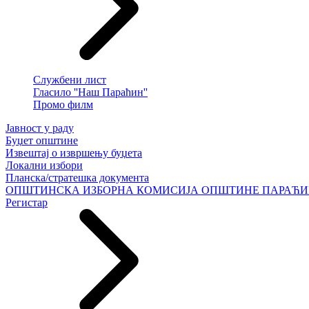
Службени лист
Гласило ''Наш Параћин''
Промо филм
Јавност у раду
Буџет општине
Извештај о извршењу буџета
Локални избори
Планска/стратешка документа
ОПШТИНСКА ИЗБОРНА КОМИСИЈА ОПШТИНЕ ПАРАЋ
Регистар