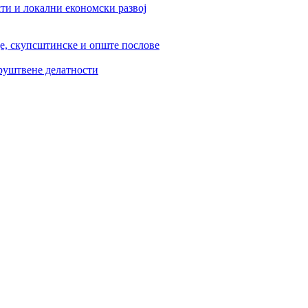
ти и локални економски развој
је, скупсштинске и опште послове
друштвене делатности