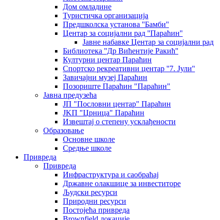
Дом омладине
Туристичка организација
Предшколска установа ''Бамби''
Центар за социјални рад ''Параћин''
Јавне набавке Центар за социјални рад
Библиотека ''Др Вићентије Ракић''
Културни центар Параћин
Спортско рекреативни центар ''7. Јули''
Завичајни музеј Параћин
Позориште Параћин "Параћин"
Јавна предузећа
ЈП "Пословни центар" Параћин
ЈKП "Црница" Параћин
Извештај о степену усклађености
Образовање
Основне школе
Средње школе
Привреда
Привреда
Инфраструктура и саобраћај
Државне олакшице за инвеститоре
Људски ресурси
Природни ресурси
Постојећа привреда
Brownfield локације