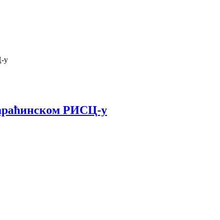
Ц-у
 параћинском РИСЦ-у