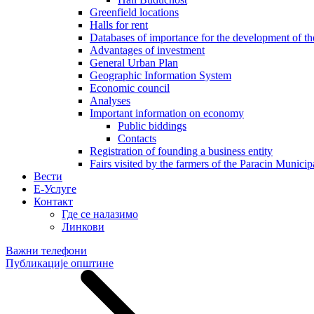
Greenfield locations
Halls for rent
Databases of importance for the development of 
Advantages of investment
General Urban Plan
Geographic Information System
Еconomic council
Analyses
Important information on economy
Public biddings
Contacts
Registration of founding a business entity
Fairs visited by the farmers of the Paracin Municip
Вести
E-Услуге
Контакт
Где се налазимо
Линкови
Важни телефони
Публикације општине