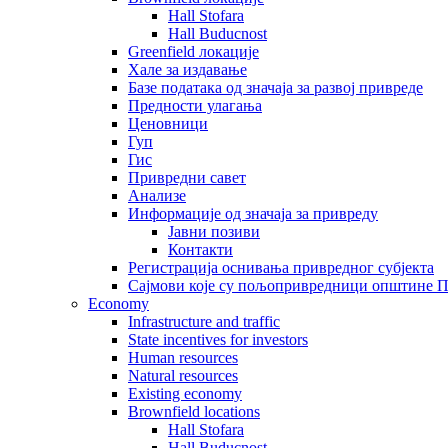
Hall Stofara
Hall Buducnost
Greenfield локације
Хале за издавање
Базе података од значаја за развој привреде
Предности улагања
Ценовници
Гуп
Гис
Привредни савет
Aнализе
Информације од значаја за привреду
Јавни позиви
Контакти
Регистрација оснивања привредног субјекта
Сајмови које су пољопривредници општине П
Economy
Infrastructure and traffic
State incentives for investors
Human resources
Natural resources
Existing economy
Brownfield locations
Hall Stofara
Hall Buducnost