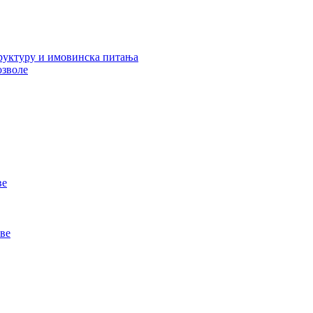
руктуру и имовинска питања
озволе
ве
ве