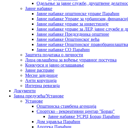
Одељење за јавне службе, друштвене делатнос
Јавне набавке
Јавне набавке општинске управе Параћин
Јавне набавке Управе за урбанизам, финанаси
Јавне набавке управе за инвестиције
Јавне набавке управе за ЛЕР, јавне службе и 
Јавне набавке Председника општине
Јавне набавке Општинског већа
Јавне набавке Општинског правобранилаштва
Јавне набавке СО Параћин
Заштита података о личности
Лица овлашћена за вођење управног поступка
Конкурси и јавно оглашавање
Јавне расправе
Месне заједнице
Анти корупција
Интерна ревизија
Документи
Јавна предузећа/Установе
Установе
Општинскa стамбенa агенцијa
Спортско - рекреативни центар ''Борац''
Јавне набавке УСРЦ Борац Параћин
Дом здравља Параћин
Апотека Параћин