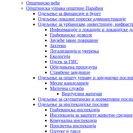
Општинско веће
Општинска управа општине Параћин
Одељење за финансије и буџет
Одељење локалне пореске администрације
Одељење за урбанизам, инвестиције, инфраст
Информације о локацији и локацијске д
Грађевинске дозволе
Заузеће јавне површине
Захтеви
Легализација и уверења
Екологија
Одсек за ГИС
Обједињена процедура
Стамбене заједнице
Oдељење за општу управу и заједничке посло
Месне канцеларије
Матична служба
Виртуелни матичар
Одељење за скупштинске и нормативне посло
Одељење за инспекцијске послове
Грађевинска инспекција
Инспекција за заштите животне средине
Комунална инспекција
Просветна инспекција
Одлуке и таксе