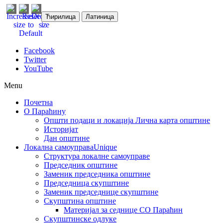
Ћирилица
Латиница
Facebook
Twitter
YouTube
Menu
Почетна
О Параћину
Општи подаци и локација
Лична карта општине
Историјат
Дан општине
Локална самоуправа
Unique
Структура локалне самоуправе
Председник општине
Заменик председника општине
Председница скупштине
Заменик председнице скупштине
Скупштина општине
Материјал за седнице СО Параћин
Скупштинске одлуке