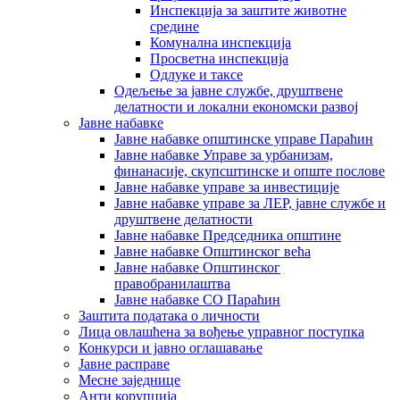
Инспекција за заштите животне
средине
Комунална инспекција
Просветна инспекција
Одлуке и таксе
Одељење за јавне службе, друштвене
делатности и локални економски развој
Јавне набавке
Јавне набавке општинске управе Параћин
Јавне набавке Управе за урбанизам,
финанасије, скупсштинске и опште послове
Јавне набавке управе за инвестиције
Јавне набавке управе за ЛЕР, јавне службе и
друштвене делатности
Јавне набавке Председника општине
Јавне набавке Општинског већа
Јавне набавке Општинског
правобранилаштва
Јавне набавке СО Параћин
Заштита података о личности
Лица овлашћена за вођење управног поступка
Конкурси и јавно оглашавање
Јавне расправе
Месне заједнице
Анти корупција