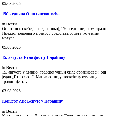
05.08.2026
150. седница Општинског већа
in
Вести
Општинско веће је на данашњој, 150. седници, разматрало
Предлог решења о преносу средстава буџета, које није
могуће…
05.08.2026
15. августа Етно фест у Параћину
in
Вести
15. августа у главној градској улици биће организован још
један „Етно фест“. Манифестцију посвећену очувању
традиције и…
03.08.2026
Концерт Ане Бекуте у Параћину
in
Вести
Културни центар, Дом омладине и Туристичка организација,