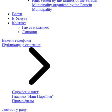
Fairs visited by the farmers of the Paracin
Municipality organized by the Paracin
Municipality
Вести
E-Услуге
Контакт
Где се налазимо
Линкови
Важни телефони
Публикације општине
Службени лист
Гласило ''Наш Параћин''
Промо филм
Јавност у раду