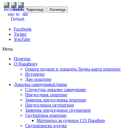
Ћирилица
Латиница
Facebook
Twitter
YouTube
Menu
Почетна
О Параћину
Општи подаци и локација
Лична карта општине
Историјат
Дан општине
Локална самоуправа
Unique
Структура локалне самоуправе
Председник општине
Заменик председника општине
Председница скупштине
Заменик председнице скупштине
Скупштина општине
Материјал за седнице СО Параћин
Скупштинске одлуке