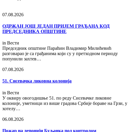
07.08.2026
ОДРЖАН ЈОШ ЈЕДАН ПРИЈЕМ ГРАЂАНА КОД
ПРЕДСЕДНИКА ОПШТИНЕ
in
Вести
Председник општине Параћин Владимир Милићевић
разговарао је са грађанима који су у претходном периоду
попунили захтев…
07.08.2026
51. Сисевачка ликовна колонија
in
Вести
У оквиру овогодишње 51. по реду Сисевачке ликовне
колоније, уметници из више градова Србије бораве на Грзи, у
хотелу…
06.08.2026
Пожар на депонији Буљанка под контролом