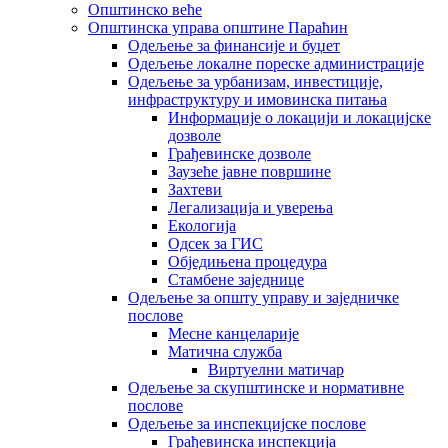
Општинско веће
Општинска управа општине Параћин
Одељење за финансије и буџет
Одељење локалне пореске администрације
Одељење за урбанизам, инвестиције,
инфраструктуру и имовинска питања
Информације о локацији и локацијске
дозволе
Грађевинске дозволе
Заузеће јавне површине
Захтеви
Легализација и уверења
Екологија
Одсек за ГИС
Обједињена процедура
Стамбене заједнице
Oдељење за општу управу и заједничке
послове
Месне канцеларије
Матична служба
Виртуелни матичар
Одељење за скупштинске и нормативне
послове
Одељење за инспекцијске послове
Грађевинска инспекција