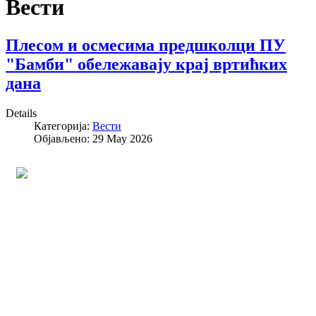
Вести
Плесом и осмесима предшколци ПУ
"Бамби" обележавају крај вртићких
дана
Details
Категорија:
Вести
Објављено: 29 May 2026