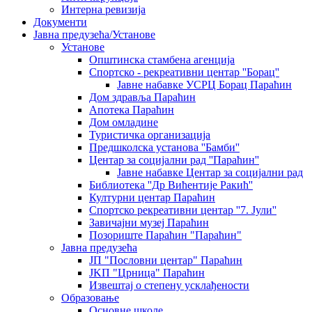
Интерна ревизија
Документи
Јавна предузећа/Установе
Установе
Општинскa стамбенa агенцијa
Спортско - рекреативни центар ''Борац''
Јавне набавке УСРЦ Борац Параћин
Дом здравља Параћин
Апотека Параћин
Дом омладине
Туристичка организација
Предшколска установа ''Бамби''
Центар за социјални рад ''Параћин''
Јавне набавке Центар за социјални рад
Библиотека ''Др Вићентије Ракић''
Културни центар Параћин
Спортско рекреативни центар ''7. Јули''
Завичајни музеј Параћин
Позориште Параћин "Параћин"
Јавна предузећа
ЈП "Пословни центар" Параћин
ЈKП "Црница" Параћин
Извештај о степену усклађености
Образовање
Основне школе