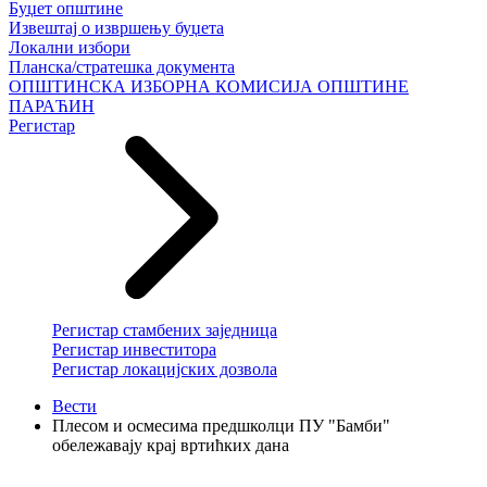
Буџет општине
Извештај о извршењу буџета
Локални избори
Планска/стратешка документа
ОПШТИНСКА ИЗБОРНА КОМИСИЈА ОПШТИНЕ
ПАРАЋИН
Регистар
Регистар стамбених заједница
Регистар инвеститора
Регистар локацијских дозвола
Вести
Плесом и осмесима предшколци ПУ "Бамби"
обележавају крај вртићких дана