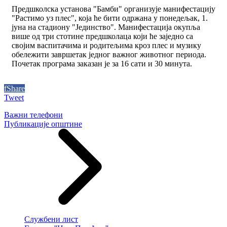
Предшколска установа "Бамби" организује манифестацију
"Растимо уз плес", која ће бити одржана у понедељак, 1.
јуна на стадиону "Јединство". Манифестација окупља
више од три стотине предшколаца који ће заједно са
својим васпитачима и родитељима кроз плес и музику
обележити завршетак једног важног животног периода.
Почетак програма заказан је за 16 сати и 30 минута.
f
Share
Tweet
Важни телефони
Публикације општине
Службени лист