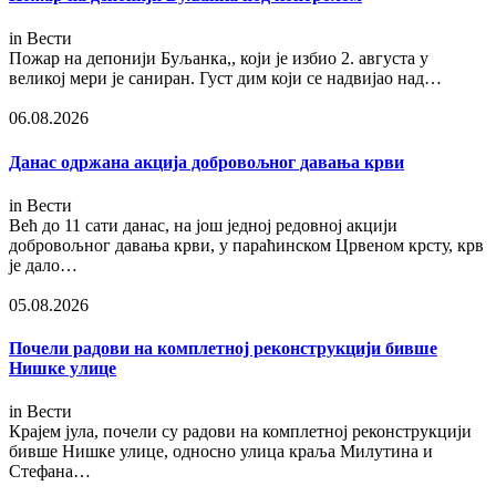
in
Вести
Пожар на депонији Буљанка,, који је избио 2. августа у
великој мери је саниран. Густ дим који се надвијао над…
06.08.2026
Данас одржана акција добровољног давања крви
in
Вести
Већ до 11 сати данас, на још једној редовној акцији
добровољног давања крви, у параћинском Црвеном крсту, крв
је дало…
05.08.2026
Почели радови на комплетној реконструкцији бивше
Нишке улице
in
Вести
Крајем јула, почели су радови на комплетној реконструкцији
бивше Нишке улице, односно улица краља Милутина и
Стефана…