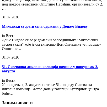
под покровитељством Општине Параћин, организовали су 2.
…
31.07.2026
Михољски сусрети села одржани у Доњем Видову
in
Вести
Доње Видово било је домаћин овогодишњих "Михољских
сусрета села" које је организовао Дом Омладине уз подршку
Општине…
31.07.2026
51. Сисевачка ликовна колонија почиње у понедељак 3.
августа
in
Вести
У понедељак, 3. августа почиње 51. по реду Сисевачка
ликовна колонија. Истог дана у галерији Културног центра
биће…
Занимљивости