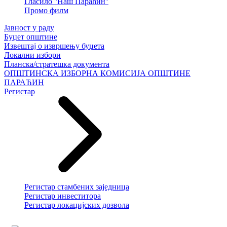
Гласило ''Наш Параћин''
Промо филм
Јавност у раду
Буџет општине
Извештај о извршењу буџета
Локални избори
Планска/стратешка документа
ОПШТИНСКА ИЗБОРНА КОМИСИЈА ОПШТИНЕ
ПАРАЋИН
Регистар
Регистар стамбених заједница
Регистар инвеститора
Регистар локацијских дозвола