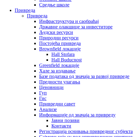
Средње школе
Привреда
Привреда
Инфраструктура и саобраћај
Државне олакшице за инвеститоре
Људски ресурси
Природни ресурси
Постојећа привреда
Brownfield локације
Hall Stofara
Hall Buducnost
Greenfield локације
Хале за издавање
Базе података од значаја за развој привреде
Предности улагања
Ценовници
Гуп
Гис
Привредни савет
Aнализе
Информације од значаја за привреду
Јавни позиви
Контакти
Регистрација оснивања привредног субјекта
Сајмови које су пољопривредници општине