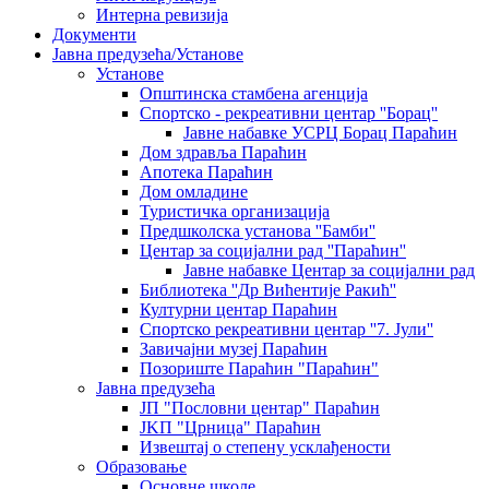
Интерна ревизија
Документи
Јавна предузећа/Установе
Установе
Општинскa стамбенa агенцијa
Спортско - рекреативни центар ''Борац''
Јавне набавке УСРЦ Борац Параћин
Дом здравља Параћин
Апотека Параћин
Дом омладине
Туристичка организација
Предшколска установа ''Бамби''
Центар за социјални рад ''Параћин''
Јавне набавке Центар за социјални рад
Библиотека ''Др Вићентије Ракић''
Културни центар Параћин
Спортско рекреативни центар ''7. Јули''
Завичајни музеј Параћин
Позориште Параћин "Параћин"
Јавна предузећа
ЈП "Пословни центар" Параћин
ЈKП "Црница" Параћин
Извештај о степену усклађености
Образовање
Основне школе