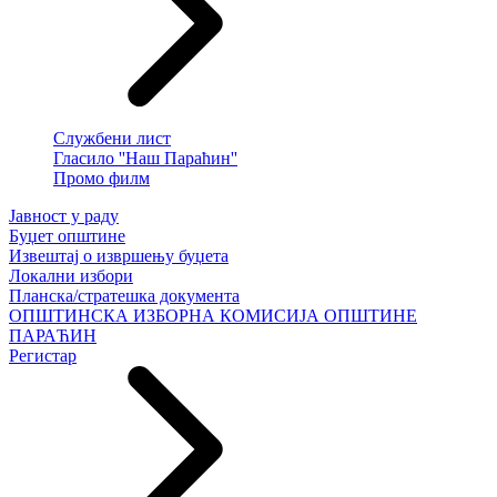
Службени лист
Гласило ''Наш Параћин''
Промо филм
Јавност у раду
Буџет општине
Извештај о извршењу буџета
Локални избори
Планска/стратешка документа
ОПШТИНСКА ИЗБОРНА КОМИСИЈА ОПШТИНЕ
ПАРАЋИН
Регистар