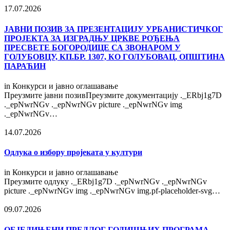
17.07.2026
ЈАВНИ ПОЗИВ ЗА ПРЕЗЕНТАЦИЈУ УРБАНИСТИЧКОГ
ПРОЈЕКТА ЗА ИЗГРАДЊУ ЦРКВЕ РОЂЕЊА
ПРЕСВЕТЕ БОГОРОДИЦЕ СА ЗВОНАРОМ У
ГОЛУБОВЦУ, КП.БР. 1307, КО ГОЛУБОВАЦ, ОПШТИНА
ПАРАЋИН
in
Конкурси и јавно оглашавање
Преузмите јавни позивПреузмите документацију ._ERbj1g7D
._epNwrNGv ._epNwrNGv picture ._epNwrNGv img
._epNwrNGv…
14.07.2026
Одлука о избору пројеката у култури
in
Конкурси и јавно оглашавање
Преузмите одлуку ._ERbj1g7D ._epNwrNGv ._epNwrNGv
picture ._epNwrNGv img ._epNwrNGv img.pf-placeholder-svg…
09.07.2026
OБЈЕДИЊЕНИ ПРЕДЛОГ ГОДИШЊИХ ПРОГРАМА