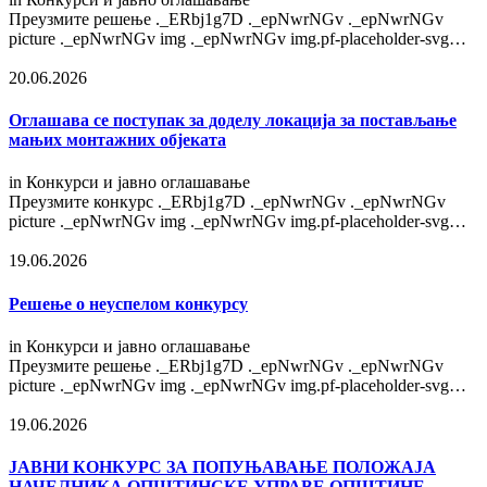
Преузмите решење ._ERbj1g7D ._epNwrNGv ._epNwrNGv
picture ._epNwrNGv img ._epNwrNGv img.pf-placeholder-svg…
20.06.2026
Оглашава се поступак за доделу локација за постављање
мањих монтажних објеката
in
Конкурси и јавно оглашавање
Преузмите конкурс ._ERbj1g7D ._epNwrNGv ._epNwrNGv
picture ._epNwrNGv img ._epNwrNGv img.pf-placeholder-svg…
19.06.2026
Решење о неуспелом конкурсу
in
Конкурси и јавно оглашавање
Преузмите решење ._ERbj1g7D ._epNwrNGv ._epNwrNGv
picture ._epNwrNGv img ._epNwrNGv img.pf-placeholder-svg…
19.06.2026
ЈАВНИ КОНКУРС ЗА ПОПУЊАВАЊЕ ПОЛОЖАЈА
НАЧЕЛНИКА ОПШТИНСКЕ УПРАВЕ ОПШТИНЕ