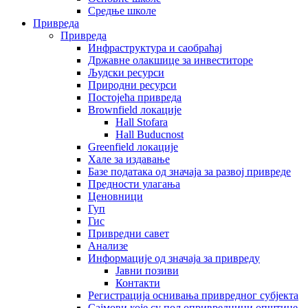
Средње школе
Привреда
Привреда
Инфраструктура и саобраћај
Државне олакшице за инвеститоре
Људски ресурси
Природни ресурси
Постојећа привреда
Brownfield локације
Hall Stofara
Hall Buducnost
Greenfield локације
Хале за издавање
Базе података од значаја за развој привреде
Предности улагања
Ценовници
Гуп
Гис
Привредни савет
Aнализе
Информације од значаја за привреду
Јавни позиви
Контакти
Регистрација оснивања привредног субјекта
Сајмови које су пољопривредници општине