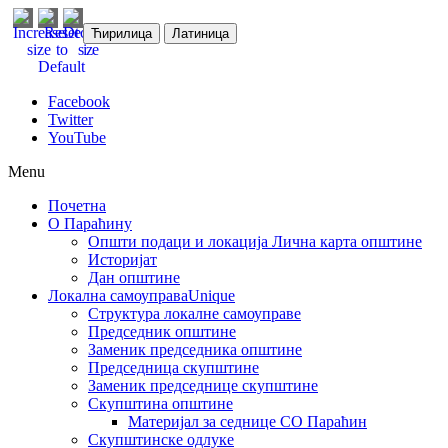
Ћирилица
Латиница
Facebook
Twitter
YouTube
Menu
Почетна
О Параћину
Општи подаци и локација
Лична карта општине
Историјат
Дан општине
Локална самоуправа
Unique
Структура локалне самоуправе
Председник општине
Заменик председника општине
Председница скупштине
Заменик председнице скупштине
Скупштина општине
Материјал за седнице СО Параћин
Скупштинске одлуке