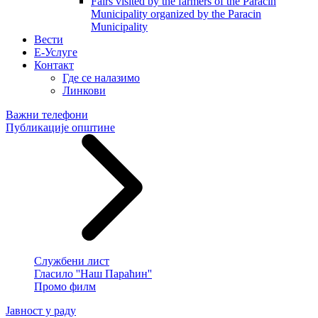
Fairs visited by the farmers of the Paracin
Municipality organized by the Paracin
Municipality
Вести
E-Услуге
Контакт
Где се налазимо
Линкови
Важни телефони
Публикације општине
Службени лист
Гласило ''Наш Параћин''
Промо филм
Јавност у раду