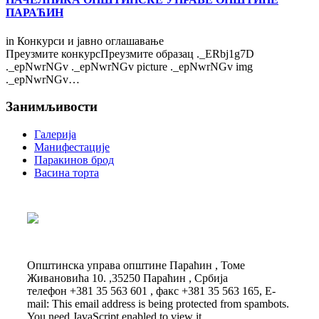
ПАРАЋИН
in
Конкурси и јавно оглашавање
Преузмите конкурсПреузмите образац ._ERbj1g7D
._epNwrNGv ._epNwrNGv picture ._epNwrNGv img
._epNwrNGv…
Занимљивости
Галерија
Манифестације
Паракинов брод
Васина торта
Општинска управа општине Параћин , Томе
Живановића 10. ,35250 Параћин , Србија
телефон +381 35 563 601 , факс +381 35 563 165, E-
mail:
This email address is being protected from spambots.
You need JavaScript enabled to view it.