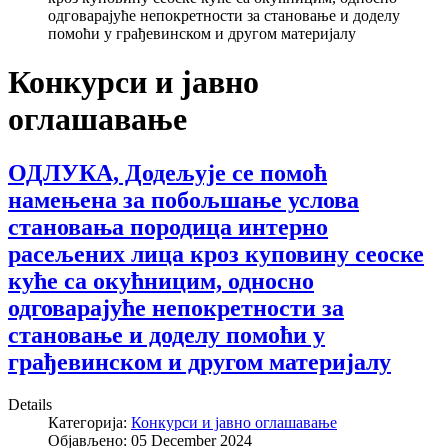
одговарајуће непокретности за становање и доделу
помоћи у грађевинском и другом материјалу
Конкурси и јавно
оглашавање
ОДЛУКА, Додељујe се помоћ
намењена за побољшање услова
становања породица интерно
расељених лица кроз куповину сеоске
куће са окућницим, односно
одговарајуће непокретности за
становање и доделу помоћи у
грађевинском и другом материјалу
Details
Категорија:
Конкурси и јавно оглашавање
Објављено: 05 December 2024