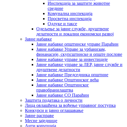
Инспекција за заштите животне
средине
Комунална инспекција
Просветна инспекција
Одлуке и таксе
Одељење за јавне службе, друштвене
делатности и локални економски развој
Јавне набавке
Јавне набавке општинске управе Параћин
Јавне набавке Управе за урбанизам,
финанасије, скупсштинске и опште послове
Јавне набавке управе за инвестиције
Јавне набавке управе за ЛЕР, јавне службе и
друштвене делатности
Јавне набавке Председника општине
Јавне набавке Општинског већа
Јавне набавке Општинског
правобранилаштва
Јавне набавке СО Параћин
Заштита података о личности
Лица овлашћена за вођење управног поступка
Конкурси и јавно оглашавање
Јавне расправе
Месне заједнице
Анти корупција