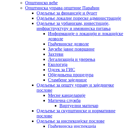
Општинско веће
Општинска управа општине Параћин
Одељење за финансије и буџет
Одељење локалне пореске администрације
Одељење за урбанизам, инвестиције,
инфраструктуру и имовинска питања
Информације о локацији и локацијске
дозволе
Грађевинске дозволе
Заузеће јавне површине
Захтеви
Легализација и уверења
Екологија
Одсек за ГИС
Обједињена процедура
Стамбене заједнице
Oдељење за општу управу и заједничке
послове
Месне канцеларије
Матична служба
Виртуелни матичар
Одељење за скупштинске и нормативне
послове
Одељење за инспекцијске послове
Грађевинска инспекција