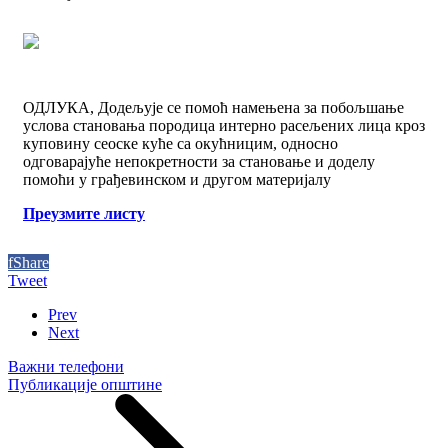
ОДЛУКА, Додељујe се помоћ намењена за побољшање
услова становања породица интерно расељених лица кроз
куповину сеоске куће са окућницим, односно
одговарајуће непокретности за становање и доделу
помоћи у грађевинском и другом материјалу
Преузмите листу
f
Share
Tweet
Prev
Next
Важни телефони
Публикације општине