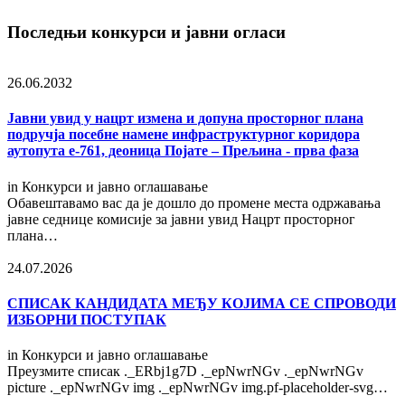
Последњи конкурси и јавни огласи
26.06.2032
Јавни увид у нацрт измена и допуна просторног плана
подручја посебне намене инфраструктурног коридора
аутопута е-761, деоница Појате – Прељина - прва фаза
in
Конкурси и јавно оглашавање
Обавештавамо вас да је дошло до промене места одржавања
јавне седнице комисије за јавни увид Нацрт просторног
плана…
24.07.2026
СПИСАК КАНДИДАТА МЕЂУ КОЈИМА СЕ СПРОВОДИ
ИЗБОРНИ ПОСТУПАК
in
Конкурси и јавно оглашавање
Преузмите списак ._ERbj1g7D ._epNwrNGv ._epNwrNGv
picture ._epNwrNGv img ._epNwrNGv img.pf-placeholder-svg…