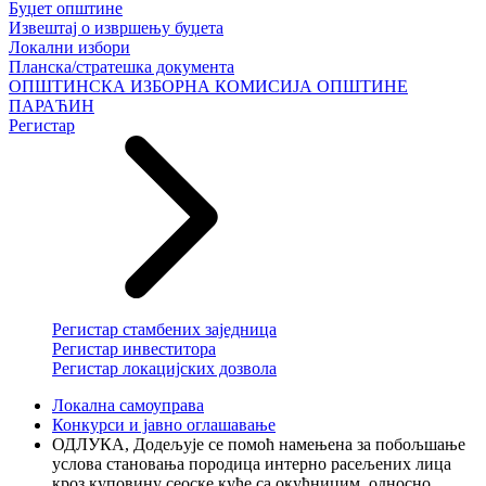
Буџет општине
Извештај о извршењу буџета
Локални избори
Планска/стратешка документа
ОПШТИНСКА ИЗБОРНА КОМИСИЈА ОПШТИНЕ
ПАРАЋИН
Регистар
Регистар стамбених заједница
Регистар инвеститора
Регистар локацијских дозвола
Локална самоуправа
Конкурси и јавно оглашавање
ОДЛУКА, Додељујe се помоћ намењена за побољшање
услова становања породица интерно расељених лица
кроз куповину сеоске куће са окућницим, односно