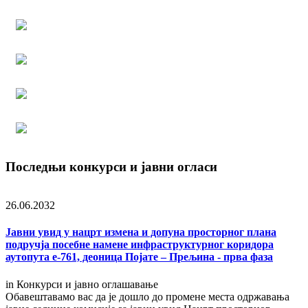
Последњи конкурси и јавни огласи
26.06.2032
Јавни увид у нацрт измена и допуна просторног плана
подручја посебне намене инфраструктурног коридора
аутопута е-761, деоница Појате – Прељина - прва фаза
in
Конкурси и јавно оглашавање
Обавештавамо вас да је дошло до промене места одржавања