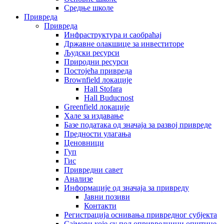
Средње школе
Привреда
Привреда
Инфраструктура и саобраћај
Државне олакшице за инвеститоре
Људски ресурси
Природни ресурси
Постојећа привреда
Brownfield локације
Hall Stofara
Hall Buducnost
Greenfield локације
Хале за издавање
Базе података од значаја за развој привреде
Предности улагања
Ценовници
Гуп
Гис
Привредни савет
Aнализе
Информације од значаја за привреду
Јавни позиви
Контакти
Регистрација оснивања привредног субјекта
Сајмови које су пољопривредници општине