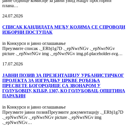
јавне седнице комисије за јавни увид Нацрт просторног
плана…
24.07.2026
СПИСАК КАНДИДАТА МЕЂУ КОЈИМА СЕ СПРОВОДИ
ИЗБОРНИ ПОСТУПАК
in
Конкурси и јавно оглашавање
Преузмите списак ._ERbj1g7D ._epNwrNGv ._epNwrNGv
picture ._epNwrNGv img ._epNwrNGv img.pf-placeholder-svg…
17.07.2026
ЈАВНИ ПОЗИВ ЗА ПРЕЗЕНТАЦИЈУ УРБАНИСТИЧКОГ
ПРОЈЕКТА ЗА ИЗГРАДЊУ ЦРКВЕ РОЂЕЊА
ПРЕСВЕТЕ БОГОРОДИЦЕ СА ЗВОНАРОМ У
ГОЛУБОВЦУ, КП.БР. 1307, КО ГОЛУБОВАЦ, ОПШТИНА
ПАРАЋИН
in
Конкурси и јавно оглашавање
Преузмите јавни позивПреузмите документацију ._ERbj1g7D
._epNwrNGv ._epNwrNGv picture ._epNwrNGv img
._epNwrNGv…