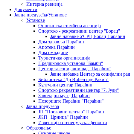
Интерна ревизија
Документи
Јавна предузећа/Установе
Установе
Општинскa стамбенa агенцијa
Спортско - рекреативни центар ''Борац''
Јавне набавке УСРЦ Борац Параћин
Дом здравља Параћин
Апотека Параћин
Дом омладине
Туристичка организација
Предшколска установа ''Бамби''
Центар за социјални рад ''Параћин''
Јавне набавке Центар за социјални рад
Библиотека ''Др Вићентије Ракић''
Културни центар Параћин
Спортско рекреативни центар ''7. Јули''
Завичајни музеј Параћин
Позориште Параћин "Параћин"
Јавна предузећа
ЈП "Пословни центар" Параћин
ЈKП "Црница" Параћин
Извештај о степену усклађености
Образовање
Основне школе