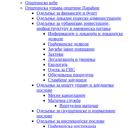
Општинско веће
Општинска управа општине Параћин
Одељење за финансије и буџет
Одељење локалне пореске администрације
Одељење за урбанизам, инвестиције,
инфраструктуру и имовинска питања
Информације о локацији и локацијске
дозволе
Грађевинске дозволе
Заузеће јавне површине
Захтеви
Легализација и уверења
Екологија
Одсек за ГИС
Обједињена процедура
Стамбене заједнице
Oдељење за општу управу и заједничке
послове
Месне канцеларије
Матична служба
Виртуелни матичар
Одељење за скупштинске и нормативне
послове
Одељење за инспекцијске послове
Грађевинска инспекција