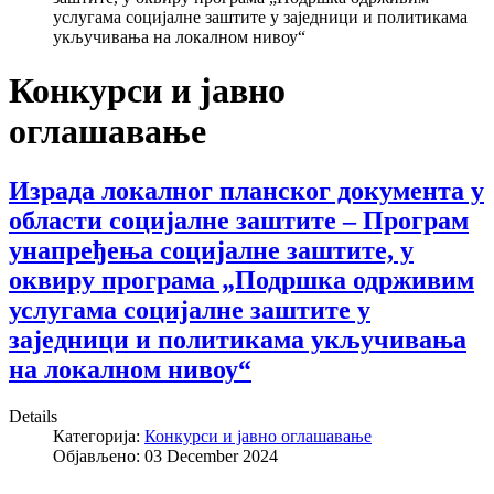
услугама социјалне заштите у заједници и политикама
укључивања на локалном нивоу“
Конкурси и јавно
оглашавање
Израда локалног планског документа у
области социјалне заштите – Програм
унапређења социјалне заштите, у
оквиру програма „Подршка одрживим
услугама социјалне заштите у
заједници и политикама укључивања
на локалном нивоу“
Details
Категорија:
Конкурси и јавно оглашавање
Објављено: 03 December 2024