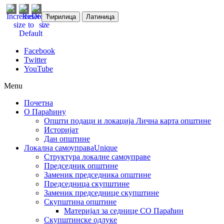
Ћирилица
Латиница
Facebook
Twitter
YouTube
Menu
Почетна
О Параћину
Општи подаци и локација
Лична карта општине
Историјат
Дан општине
Локална самоуправа
Unique
Структура локалне самоуправе
Председник општине
Заменик председника општине
Председница скупштине
Заменик председнице скупштине
Скупштина општине
Материјал за седнице СО Параћин
Скупштинске одлуке