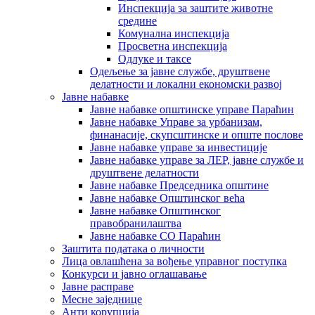
Инспекција за заштите животне
средине
Комунална инспекција
Просветна инспекција
Одлуке и таксе
Одељење за јавне службе, друштвене
делатности и локални економски развој
Јавне набавке
Јавне набавке општинске управе Параћин
Јавне набавке Управе за урбанизам,
финанасије, скупсштинске и опште послове
Јавне набавке управе за инвестиције
Јавне набавке управе за ЛЕР, јавне службе и
друштвене делатности
Јавне набавке Председника општине
Јавне набавке Општинског већа
Јавне набавке Општинског
правобранилаштва
Јавне набавке СО Параћин
Заштита података о личности
Лица овлашћена за вођење управног поступка
Конкурси и јавно оглашавање
Јавне расправе
Месне заједнице
Анти корупција