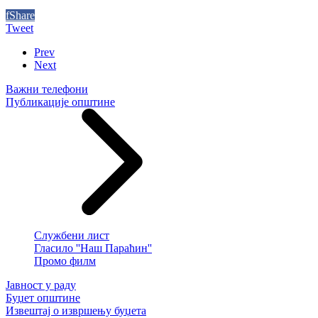
f
Share
Tweet
Prev
Next
Важни телефони
Публикације општине
Службени лист
Гласило ''Наш Параћин''
Промо филм
Јавност у раду
Буџет општине
Извештај о извршењу буџета