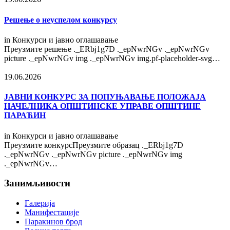
Решење о неуспелом конкурсу
in
Конкурси и јавно оглашавање
Преузмите решење ._ERbj1g7D ._epNwrNGv ._epNwrNGv
picture ._epNwrNGv img ._epNwrNGv img.pf-placeholder-svg…
19.06.2026
ЈАВНИ КОНКУРС ЗА ПОПУЊАВАЊЕ ПОЛОЖАЈА
НАЧЕЛНИКА ОПШТИНСКЕ УПРАВЕ ОПШТИНЕ
ПАРАЋИН
in
Конкурси и јавно оглашавање
Преузмите конкурсПреузмите образац ._ERbj1g7D
._epNwrNGv ._epNwrNGv picture ._epNwrNGv img
._epNwrNGv…
Занимљивости
Галерија
Манифестације
Паракинов брод