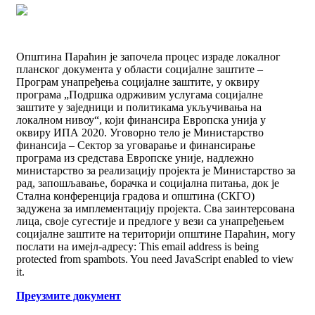
Oпштина Параћин је започела процес израде локалног
планског документа у области социјалне заштите –
Програм унапређења социјалне заштите, у оквиру
програма „Подршка одрживим услугама социјалне
заштите у заједници и политикама укључивања на
локалном нивоу“, који финансира Европска унија у
оквиру ИПА 2020. Уговорно тело је Министарство
финансија – Сектор за уговарање и финансирање
програма из средстава Европске уније, надлежно
министарство за реализацију пројекта је Министарство за
рад, запошљавање, борачка и социјална питања, док је
Стална конференција градова и општина (СКГО)
задужена за имплементацију пројекта. Сва заинтерсована
лица, своје сугестије и предлоге у вези са унапређењем
социјалне заштите на територији општине Параћин, могу
послати на имејл-адресу:
This email address is being
protected from spambots. You need JavaScript enabled to view
it.
Преузмите документ