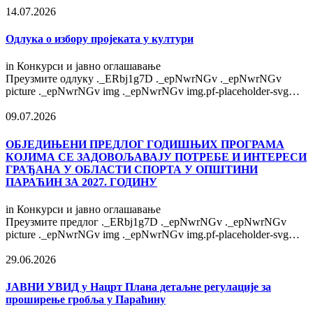
14.07.2026
Одлука о избору пројеката у култури
in
Конкурси и јавно оглашавање
Преузмите одлуку ._ERbj1g7D ._epNwrNGv ._epNwrNGv
picture ._epNwrNGv img ._epNwrNGv img.pf-placeholder-svg…
09.07.2026
OБЈЕДИЊЕНИ ПРЕДЛОГ ГОДИШЊИХ ПРОГРАМА
КОЈИМА СЕ ЗАДОВОЉАВАЈУ ПОТРЕБЕ И ИНТЕРЕСИ
ГРАЂАНА У ОБЛАСТИ СПОРТА У ОПШТИНИ
ПАРАЋИН ЗА 2027. ГОДИНУ
in
Конкурси и јавно оглашавање
Преузмите предлог ._ERbj1g7D ._epNwrNGv ._epNwrNGv
picture ._epNwrNGv img ._epNwrNGv img.pf-placeholder-svg…
29.06.2026
ЈАВНИ УВИД у Нацрт Плана детаљне регулације за
проширење гробља у Параћину