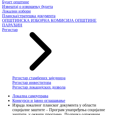
Буџет општине
Извештај о извршењу буџета
Локални избори
Планска/стратешка документа
ОПШТИНСКА ИЗБОРНА КОМИСИЈА ОПШТИНЕ
ПАРАЋИН
Регистар
Регистар стамбених заједница
Регистар инвеститора
Регистар локацијских дозвола
Локална самоуправа
Конкурси и јавно оглашавање
Израда локалног планског документа у области
социјалне заштите – Програм унапређења социјалне
заштите, у оквиру програма „Подршка одрживим