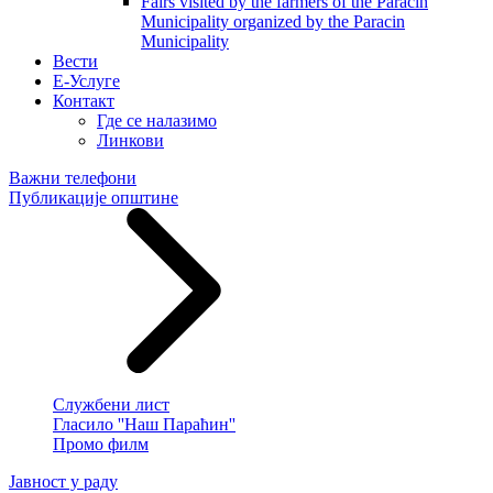
Fairs visited by the farmers of the Paracin
Municipality organized by the Paracin
Municipality
Вести
E-Услуге
Контакт
Где се налазимо
Линкови
Важни телефони
Публикације општине
Службени лист
Гласило ''Наш Параћин''
Промо филм
Јавност у раду