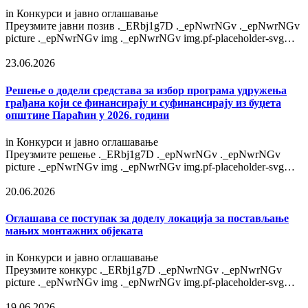
in
Конкурси и јавно оглашавање
Преузмите јавни позив ._ERbj1g7D ._epNwrNGv ._epNwrNGv
picture ._epNwrNGv img ._epNwrNGv img.pf-placeholder-svg…
23.06.2026
Решење o додели средстава за избор програма удружења
грађана који се финансирају и суфинансирају из буџета
општине Параћин у 2026. години
in
Конкурси и јавно оглашавање
Преузмите решење ._ERbj1g7D ._epNwrNGv ._epNwrNGv
picture ._epNwrNGv img ._epNwrNGv img.pf-placeholder-svg…
20.06.2026
Оглашава се поступак за доделу локација за постављање
мањих монтажних објеката
in
Конкурси и јавно оглашавање
Преузмите конкурс ._ERbj1g7D ._epNwrNGv ._epNwrNGv
picture ._epNwrNGv img ._epNwrNGv img.pf-placeholder-svg…
19.06.2026