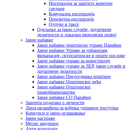
Инспекција за заштите животне
средине
Комунална инспекција
Просветна инспекција
Одлуке и таксе
Одељење за јавне службе, друштвене
делатности и локални економски развој
Јавне набавке
Јавне набавке општинске управе Параћин
Јавне набавке Управе за урбанизам,
финанасије, скупсштинске и опште послове
Јавне набавке управе за инвестиције
Јавне набавке управе за ЛЕР, јавне службе и
друштвене делатности
Јавне набавке Председника општине
Јавне набавке Општинског већа
Јавне набавке Општинског
правобранилаштва
Јавне набавке СО Параћин
Заштита података о личности
Лица овлашћена за вођење управног поступка
Конкурси и јавно оглашавање
Јавне расправе
Месне заједнице
Анти корупција