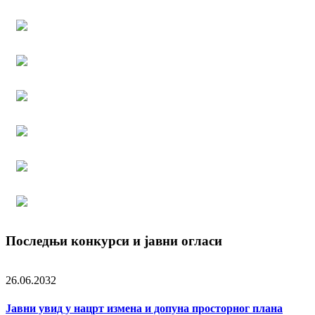
Последњи конкурси и јавни огласи
26.06.2032
Јавни увид у нацрт измена и допуна просторног плана