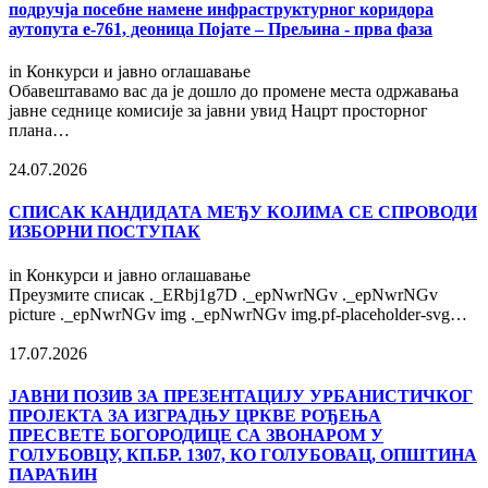
подручја посебне намене инфраструктурног коридора
аутопута е-761, деоница Појате – Прељина - прва фаза
in
Конкурси и јавно оглашавање
Обавештавамо вас да је дошло до промене места одржавања
јавне седнице комисије за јавни увид Нацрт просторног
плана…
24.07.2026
СПИСАК КАНДИДАТА МЕЂУ КОЈИМА СЕ СПРОВОДИ
ИЗБОРНИ ПОСТУПАК
in
Конкурси и јавно оглашавање
Преузмите списак ._ERbj1g7D ._epNwrNGv ._epNwrNGv
picture ._epNwrNGv img ._epNwrNGv img.pf-placeholder-svg…
17.07.2026
ЈАВНИ ПОЗИВ ЗА ПРЕЗЕНТАЦИЈУ УРБАНИСТИЧКОГ
ПРОЈЕКТА ЗА ИЗГРАДЊУ ЦРКВЕ РОЂЕЊА
ПРЕСВЕТЕ БОГОРОДИЦЕ СА ЗВОНАРОМ У
ГОЛУБОВЦУ, КП.БР. 1307, КО ГОЛУБОВАЦ, ОПШТИНА
ПАРАЋИН