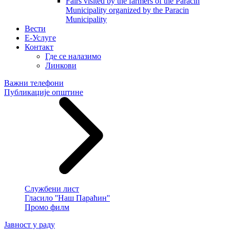
Fairs visited by the farmers of the Paracin
Municipality organized by the Paracin
Municipality
Вести
E-Услуге
Контакт
Где се налазимо
Линкови
Важни телефони
Публикације општине
Службени лист
Гласило ''Наш Параћин''
Промо филм
Јавност у раду