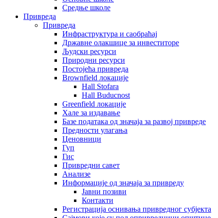
Средње школе
Привреда
Привреда
Инфраструктура и саобраћај
Државне олакшице за инвеститоре
Људски ресурси
Природни ресурси
Постојећа привреда
Brownfield локације
Hall Stofara
Hall Buducnost
Greenfield локације
Хале за издавање
Базе података од значаја за развој привреде
Предности улагања
Ценовници
Гуп
Гис
Привредни савет
Aнализе
Информације од значаја за привреду
Јавни позиви
Контакти
Регистрација оснивања привредног субјекта
Сајмови које су пољопривредници општине