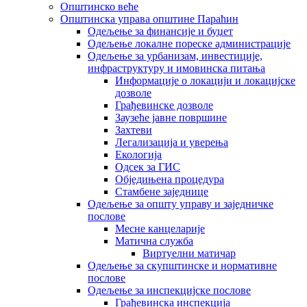
Општинско веће
Општинска управа општине Параћин
Одељење за финансије и буџет
Одељење локалне пореске администрације
Одељење за урбанизам, инвестиције,
инфраструктуру и имовинска питања
Информације о локацији и локацијске
дозволе
Грађевинске дозволе
Заузеће јавне површине
Захтеви
Легализација и уверења
Екологија
Одсек за ГИС
Обједињена процедура
Стамбене заједнице
Oдељење за општу управу и заједничке
послове
Месне канцеларије
Матична служба
Виртуелни матичар
Одељење за скупштинске и нормативне
послове
Одељење за инспекцијске послове
Грађевинска инспекција