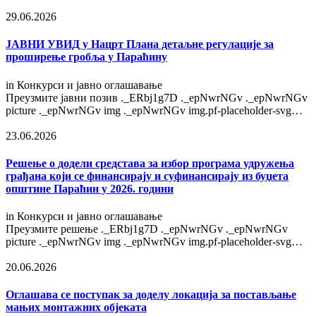
29.06.2026
ЈАВНИ УВИД у Нацрт Плана детаљне регулације за
проширење гробља у Параћину
in
Конкурси и јавно оглашавање
Преузмите јавни позив ._ERbj1g7D ._epNwrNGv ._epNwrNGv
picture ._epNwrNGv img ._epNwrNGv img.pf-placeholder-svg…
23.06.2026
Решење o додели средстава за избор програма удружења
грађана који се финансирају и суфинансирају из буџета
општине Параћин у 2026. години
in
Конкурси и јавно оглашавање
Преузмите решење ._ERbj1g7D ._epNwrNGv ._epNwrNGv
picture ._epNwrNGv img ._epNwrNGv img.pf-placeholder-svg…
20.06.2026
Оглашава се поступак за доделу локација за постављање
мањих монтажних објеката