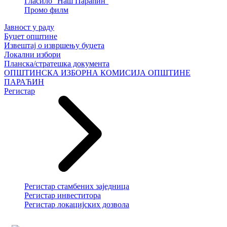
Гласило ''Наш Параћин''
Промо филм
Јавност у раду
Буџет општине
Извештај о извршењу буџета
Локални избори
Планска/стратешка документа
ОПШТИНСКА ИЗБОРНА КОМИСИЈА ОПШТИНЕ
ПАРАЋИН
Регистар
Регистар стамбених заједница
Регистар инвеститора
Регистар локацијских дозвола