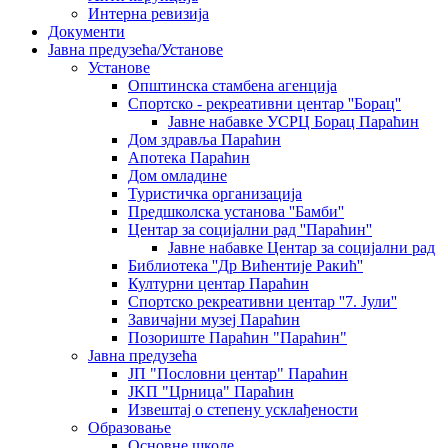
Интерна ревизија
Документи
Јавна предузећа/Установе
Установе
Општинскa стамбенa агенцијa
Спортско - рекреативни центар ''Борац''
Јавне набавке УСРЦ Борац Параћин
Дом здравља Параћин
Апотека Параћин
Дом омладине
Туристичка организација
Предшколска установа ''Бамби''
Центар за социјални рад ''Параћин''
Јавне набавке Центар за социјални рад
Библиотека ''Др Вићентије Ракић''
Културни центар Параћин
Спортско рекреативни центар ''7. Јули''
Завичајни музеј Параћин
Позориште Параћин "Параћин"
Јавна предузећа
ЈП "Пословни центар" Параћин
ЈKП "Црница" Параћин
Извештај о степену усклађености
Образовање
Основне школе