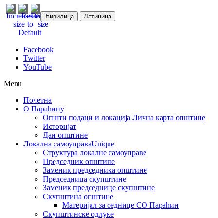
Ћирилица
Латиница
Facebook
Twitter
YouTube
Menu
Почетна
О Параћину
Општи подаци и локација
Лична карта општине
Историјат
Дан општине
Локална самоуправа
Unique
Структура локалне самоуправе
Председник општине
Заменик председника општине
Председница скупштине
Заменик председнице скупштине
Скупштина општине
Материјал за седнице СО Параћин
Скупштинске одлуке