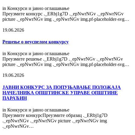
in
Конкурси и јавно оглашавање
Преузмите конкурс ._ERbj1g7D ._epNwrNGv ._epNwrNGv
picture ._epNwrNGv img ._epNwrNGv img.pf-placeholder-svg…
19.06.2026
Решење о неуспелом конкурсу
in
Конкурси и јавно оглашавање
Преузмите решење ._ERbj1g7D ._epNwrNGv ._epNwrNGv
picture ._epNwrNGv img ._epNwrNGv img.pf-placeholder-svg…
19.06.2026
ЈАВНИ КОНКУРС ЗА ПОПУЊАВАЊЕ ПОЛОЖАЈА
НАЧЕЛНИКА ОПШТИНСКЕ УПРАВЕ ОПШТИНЕ
ПАРАЋИН
in
Конкурси и јавно оглашавање
Преузмите конкурсПреузмите образац ._ERbj1g7D
._epNwrNGv ._epNwrNGv picture ._epNwrNGv img
._epNwrNGv…