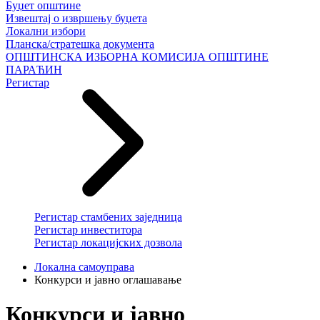
Буџет општине
Извештај о извршењу буџета
Локални избори
Планска/стратешка документа
ОПШТИНСКА ИЗБОРНА КОМИСИЈА ОПШТИНЕ
ПАРАЋИН
Регистар
Регистар стамбених заједница
Регистар инвеститора
Регистар локацијских дозвола
Локална самоуправа
Конкурси и јавно оглашавање
Конкурси и јавно