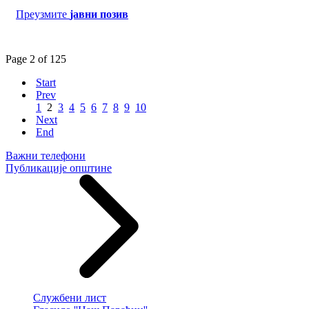
Преузмите
јавни позив
Page 2 of 125
Start
Prev
1
2
3
4
5
6
7
8
9
10
Next
End
Важни телефони
Публикације општине
Службени лист