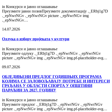
in
Конкурси и јавно оглашавање
Преузмите јавни позивПреузмите документацију ._ERbj1g7D
._epNwrNGv ._epNwrNGv picture ._epNwrNGv img
._epNwrNGv…
14.07.2026
Одлука о избору пројеката у култури
in
Конкурси и јавно оглашавање
Преузмите одлуку ._ERbj1g7D ._epNwrNGv ._epNwrNGv
picture ._epNwrNGv img ._epNwrNGv img.pf-placeholder-svg…
09.07.2026
OБЈЕДИЊЕНИ ПРЕДЛОГ ГОДИШЊИХ ПРОГРАМА
КОЈИМА СЕ ЗАДОВОЉАВАЈУ ПОТРЕБЕ И ИНТЕРЕСИ
ГРАЂАНА У ОБЛАСТИ СПОРТА У ОПШТИНИ
ПАРАЋИН ЗА 2027. ГОДИНУ
in
Конкурси и јавно оглашавање
Преузмите предлог ._ERbj1g7D ._epNwrNGv ._epNwrNGv
picture ._epNwrNGv img ._epNwrNGv img.pf-placeholder-svg…